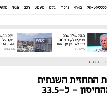
כלכליסט-טק
בארץ
נדל"ן
עולם
משפט
רכב
פנאי
מוסף
באלטשולר שחם
וויקס ממש
מפיקים לקחים: "זה
ביוקר על ר
כבר לא 'וואן מן' שואו
44
של גילעד"
אלמוג עזר
סופי שולמן
מיליון דולר
מדדים
ת התחזית השנתית
שלה להכנסות מהחיסון - ל-33.5