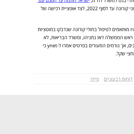
תלי בנט למשרד רה"מ, 
ישראל חתמה על הסכם עם 
 שבמסגרתו תרכוש מיליוני מנות חיסוני קורונה עד לסוף 2022, לצד אופציית רכישה של 
לפי משרד הבריאות, החיסונים שנרכשו יהיו מותאמים לטיפול בחולי קורונה שנדבקו במוטציות 
האחרונות. בהודעה המשותפת של לשכת ראש הממשלה דאז נתניהו, ומשרד הבריאות, לא 
ננקב הסכום שישראל תשלם עבור החיסונים, אך גורמים המעורים בפרטים אמרו ל-ynet כי 
חצי שקל. 
דוחות רבעוניים
פייזר