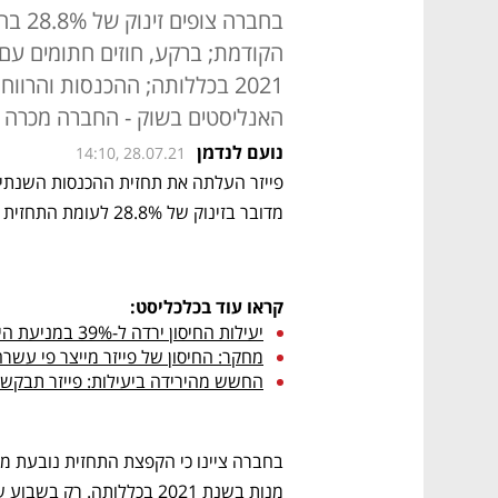
בחברה
2021 בכללותה; ההכנסות והרוו
האנליסטים בשוק - החברה מכרה מנות בשווי ש
נועם לנדמן
14:10, 28.07.21
מדובר בזינוק של 28.8% לעומת התחזית הקודמת של חברת התרופות. 
קראו עוד בכלכליסט:
יעילות החיסון ירדה ל-39% במניעת הידבקות, ול-91% במניעת מחלה קשה
מחקר: החיסון של פייזר מייצר פי עשרה 
החשש מהירידה ביעילות: פייזר תבקש א
מנות בשנת 2021 בכללותה. רק בשבוע שעבר הזמינה ארה"ב 200 מיליון חיסונים.