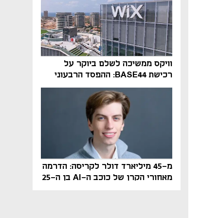
וויקס ממשיכה לשלם ביוקר על
רכישת BASE44: ההפסד הרבעוני
זינק ל-76 מיליון דולר
מ-45 מיליארד דולר לקריסה: הדרמה
מאחורי הקרן של כוכב ה-AI בן ה-25