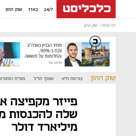
24/7
באזז
שוק ההון
דף הבית
שוק ההון
מחיר הבניין בארה"ב
צנח ב-90%,
כלכליסט
דיגיטל
והחלומות על תשואה
גבוהה התנפצו
אלמוג עזר
שוק ההון
בורסת ת"א
שווקי חו"ל
מט"ח וסחורות
פייזר מקפיצה א
מיליארד דולר