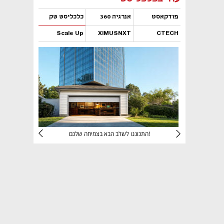
פודקאסט
אנרגיה 360
כלכליסט טק
Scale Up
XIMUSNXT
CTECH
נפתח בכרטיסייה חדשה
נפתח בכרטיסייה חדשה
נפתח בכרטיסייה חדשה
נפתח בכרטיסייה חדשה
יניהם
התכוננו לשלב הבא בצמיחה שלכם!