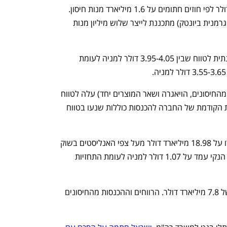
התחזית הקודמת עמדה על 26 מיליארד דולר לפי חוזים חתומים על 1.6 מיליארד מנות חיסון. 
בתכנון המקורי, פייזר (יחד עם השותפה הגרמנית ביונטק) מתכננת לייצר שלוש מיליון מנות 
בפייזר מעלים עתה את תחזית הרווח השנתית לטווח שבין 3.95-4.05 דולר למניה לעומת 
צפי החברה להכנסות השנתיות בכללותן (מהחיסונים, הויאגרה ושאר המוצרים יחד) עלה לטווח 
שבין 78-80 מיליארד דולר לעומת התחזית הקודמת של החברה להכנסות כוללות שנעו בטווח 
כך או כך, הכנסות פייזר לרבעון השני עמדו על 18.98 מיליארד דולר מעל צפי האנליסטים בשוק 
להכנסות של 18.62 מיליארד דולר. הרווח הנקי עמד על 1.07 דולר למניה לעומת התחזיות 
ברבעון השני מכרה החברה מנות בשווי של 7.8 מיליארד דולר. הרווחים וההכנסות מהחיסונים 