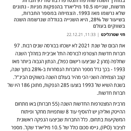
במהלך השנה שחלפה הצטרפו לבורסה 97 חברות
חדשות, שגייסו 10.5 מיליארד בהנפקות מניות - נתונים
שלא נרשמו מאז 1993. הצמיחה במספר החברות,
בשיעור של 28%, היא השנייה בגודלה שנרשמה השנה
בשווקים בעולם
חזי שטרנליכט
|
11:33, 22.12.21
את הבום של שנת 2021 לא ישכחו בבורסה שנים רבות. 97 
חברות חדשות הצטרפו לבורסה התל אביבית במהלך השנה 
שחלפה (מהן 2 שביצעו רישום כפול), הנתון הגבוה ביותר מאז 
1993 - בכך גדל מספר החברות הנסחרות ב-28% בתוך שנה, 
קצב הצמיחה השני הכי מהיר בעולם השנה בשווקים הבינ"ל. 
בשנת השיא של 1993 בוצעו 285 הנפקות, מתוכן 186 היו של 
חברות חדשות. 
מרבית המצטרפות החדשות השנה (55 חברות) באו מתחום 
ההייטק ואליהן יש להוסיף עוד 8 שותפויות מחקר ופיתוח 
המשקיעות בתחום. כלל החברות שביצעו הנפקה ראשונית 
לציבור (IPO), גייסו סכום כולל של 10.5 מיליארד שקל. מספר 