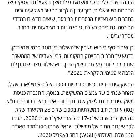
היתה השנה כלי מרכזי ומשמעותי להמשך הפעילות העסקית של 
החברות הישראליות, תוך עניין הולך וגובר של משקיעים זרים 
בחברות הישראליות הנסחרות בבורסה, שיאים חדשים במדדי 
הבורסה, גם ביחס לעולם, גיוסי הון וחוב משמעותיים ומחזורי 
מסחר ערים". 
בן זאב הוסיף כי הוא מאמין ש"השילוב בין מגזר פרטי ויזמי חזק, 
בדגש על חברות ההייטק המקומיות, לבין צעדים של הממשלה  
שתורמים ליותר פעילות בשוק ההון, הוא שילוב מצוין שנותן לנו 
הרבה אופטימיות לקראת 2022".
המשקיעים הזרים רכשו נטו מניות בסכום של כ-9 מיליארד שקל, 
לאחר שנתיים של צמצום ההשקעות. בנוסף, התגברה כניסת 
משקיעים זרים גם לשוק איגרות החוב - אלה רכשו בבורסה בת"א 
(נטו) איגרות חוב ממשלתיות בסכום של כ-28 מיליארד שקל, 
בהמשך לרכישות של כ-17 מיליארד שקל בשנת 2020. תרמו 
לכך איגרות החוב של ממשלת ישראל שהתווספו למדד האג"ח 
הממשלתי העולמי (WGBI) החל באפריל 2020. 