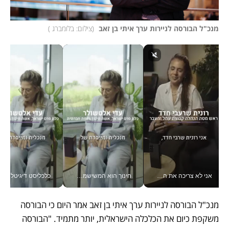
מנכ"ל הבורסה לניירות ערך איתי בן זאב 
(
צילום: בלומברג 
)
אני לא צריכה את המשרד: רונית שרעבי-חדד מנהלת ארגון של 30000 עובדים מכל מקום_v
חינוך הוא המשישמה של החיים שלי - V
כלכליסט דיגיטל
מנכ"ל הבורסה לניירות ערך איתי בן זאב אמר היום כי הבורסה 
משקפת כיום את הכלכלה הישראלית, יותר מתמיד. "הבורסה 