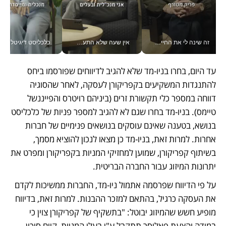
זה שינה לי את החיים: איך עידו איז'ק הופך את הסמארטפון לכלי צילום מקצועי_v
אין שעה שלא התעסקתי במשבר - טל אלכסנדרוביץ’ שגב מנהלת משברים תקשורתיים מכל מקום עם ה- Galaxy Z Fold8 Ultra שלה_v
כלכליסט דיגיטל
עד היום, בחרו בניו-מד שלא להגיב לדיווחים שפורסמו ביחס 
להתנגדות המשקיעים בקפריקורן לעסקה, לאחר שהסוגיה 
דווחה במספר כלי תקשורת זרים (ביניהם רויטרס והפייננשל 
טיימס). בניו-מד בחרו שגם לא להגיב למספר פניות של כלכליסט 
בנושא, בטענה שאינם עוסקים בנושאים פנימיים של חברות 
אחרות. למרות זאת, בניו-מד כן מצאו לנכון להוציא מסמך, 
בשיתוף קפריקורן, שמוען למחזיקי המניות בקפריקורן ומפרט את 
יתרונות המיזוג עבור החברה הבריטית. 
על פי הדיווח שפרסמה אתמול ניו‑מד, החברות ממשיכות לקדם 
את העסקה כרגיל, בהתאם למזכר ההבנות. למרות זאת, בדיווח 
מופיע חשש שהמיזוג יבוטל: "בתשקיף של קפריקורן צוין כי 
במידה והצעת פאליסר תתקבל ע"י בעלי המניות, קיים סיכון 