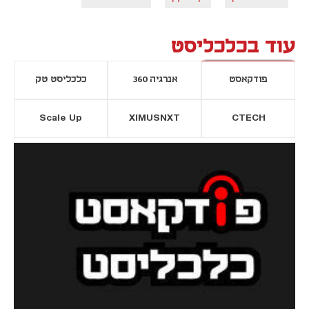
עוד בכלכליסט
פודקאסט
אנרגיה 360
כלכליסט טק
Scale Up
XIMUSNXT
CTECH
יסייה חדשה
נפתח בכרטיסייה חדשה