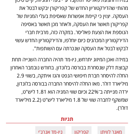
מהותי שהדירקטוריון החדש של קפריקורן יבקש לבטל את 
העסקה. יצוין כי קיימת אפשרות שאסיפת בעלי המניות של 
קפריקורן תאשר את העסקה, ולאחר מכן תאשר באסיפה 
הנוספת את הצעת פאליסר. במקרה כזה, מרבית חברי 
הדירקטוריון המכהנים כיום יוחלפו, והדירקטוריון החדש עשוי 
לבקש לבטל את העסקה שנכרתה עם השותפות".
במידה ואכן המיזוג יתרחש, ניו-מד תהיה החברה השנייה תחת 
קבוצת דלק שנסחרת בבורסה בלונדון. בחודש נובמבר האחרון 
החלה להיסחר חברת חיפושי הנפט והגז איתקה, בשווי 2.9 
מיליארד דולר. מאז החלה להיסחר החברה בבורסה בלונדון, 
ירדה מנייתה ב־22% וכיום שווי המניה הוא 1.81 ליש"ט, 
שמשקף לחברה שווי של 1.8 מיליארד ליש"ט (2.2 מיליארד 
דולר).
תגיות
מאגר לוויתן
קפריקון
ניו-מד אנרג'י