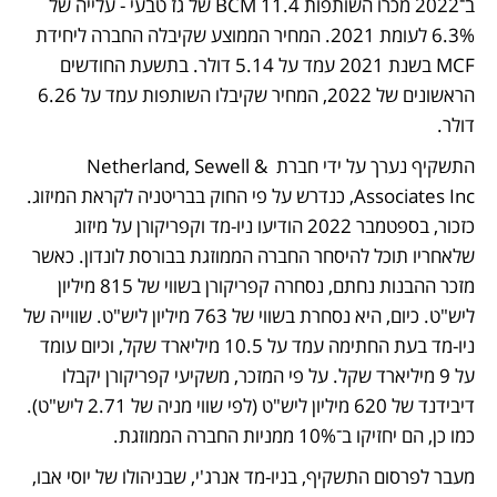
ב־2022 מכרו השותפות 11.4 BCM של גז טבעי ‑ עלייה של 
6.3% לעומת 2021. המחיר הממוצע שקיבלה החברה ליחידת 
MCF בשנת 2021 עמד על 5.14 דולר. בתשעת החודשים 
הראשונים של 2022, המחיר שקיבלו השותפות עמד על 6.26 
דולר. 
התשקיף נערך על ידי חברת Netherland, Sewell & 
Associates Inc, כנדרש על פי החוק בבריטניה לקראת המיזוג. 
כזכור, בספטמבר 2022 הודיעו ניו‑מד וקפריקורן על מיזוג 
שלאחריו תוכל להיסחר החברה הממוזגת בבורסת לונדון. כאשר 
מזכר ההבנות נחתם, נסחרה קפריקורן בשווי של 815 מיליון 
ליש"ט. כיום, היא נסחרת בשווי של 763 מיליון ליש"ט. שווייה של 
ניו-מד בעת החתימה עמד על 10.5 מיליארד שקל, וכיום עומד 
על 9 מיליארד שקל. על פי המזכר, משקיעי קפריקורן יקבלו 
דיבידנד של 620 מיליון ליש"ט (לפי שווי מניה של 2.71 ליש"ט). 
כמו כן, הם יחזיקו ב־10% ממניות החברה הממוזגת.
מעבר לפרסום התשקיף, בניו-מד אנרג'י, שבניהולו של יוסי אבו, 