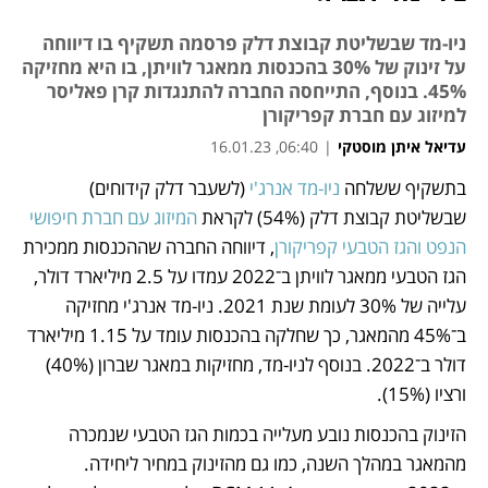
ניו‑מד שבשליטת קבוצת דלק פרסמה תשקיף בו דיווחה
על זינוק של 30% בהכנסות ממאגר לוויתן, בו היא מחזיקה
45%. בנוסף, התייחסה החברה להתנגדות קרן פאליסר
למיזוג עם חברת קפריקורן
עדיאל איתן מוסטקי
|
06:40, 16.01.23
בתשקיף ששלחה 
ניו-מד אנרג'י
 (לשעבר דלק קידוחים) 
נפתח בכרטיסייה חדשה
נפתח בכרטיסייה חדשה
שבשליטת קבוצת דלק (54%) לקראת 
המיזוג עם חברת חיפושי 
הנפט והגז הטבעי קפריקורן
, דיווחה החברה שההכנסות ממכירת 
הגז הטבעי ממאגר לוויתן ב־2022 עמדו על 2.5 מיליארד דולר, 
עלייה של 30% לעומת שנת 2021. ניו-מד אנרג'י מחזיקה 
ב־45% מהמאגר, כך שחלקה בהכנסות עומד על 1.15 מיליארד 
דולר ב־2022. בנוסף לניו-מד, מחזיקות במאגר שברון (40%) 
ורציו (15%). 
הזינוק בהכנסות נובע מעלייה בכמות הגז הטבעי שנמכרה 
מהמאגר במהלך השנה, כמו גם מהזינוק במחיר ליחידה. 