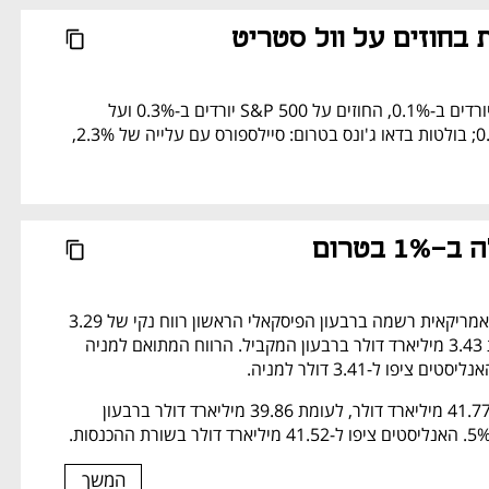
ת בחוזים על וול סטריט
החוזים על דאו ג'ונס יורדים ב-0.1%, החוזים על S&P 500 יורדים ב-0.3% ועל 
נאסד"ק יורדים ב-0.5%; בולטות בדאו ג'ונס בטרום: סיילספורס עם עלייה של 2.3%, 
 בטרום 
ענקית הקמעונאות האמריקאית רשמה ברבעון הפיסקאלי הראשון רווח נקי של 3.29 
מיליארד דולר, לעומת 3.43 מיליארד דולר ברבעון המקביל. הרווח המתואם למניה 
ההכנסות הסתכמו ב-41.77 מיליארד דולר, לעומת 39.86 מיליארד דולר ברבעון 
המשך