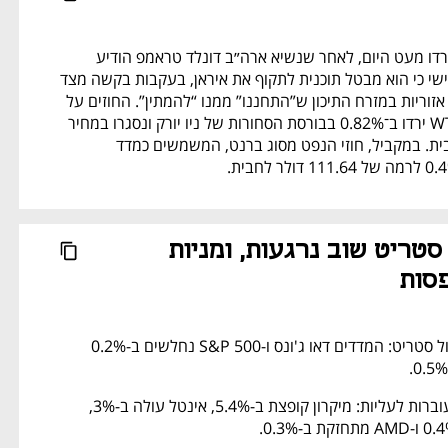
מחירי הנפט הגולמי ירדו מעט היום, לאחר שנשיא ארה״ב דונלד טראמפ הודיע 
בלילה שבין שני לשלישי כי הוא מבטל תוכנית לתקוף את איראן, בעקבות בקשה מצד 
ראשי שלוש מעצמות אזוריות במזרח התיכון ש”התחננו” ממנו “להמתין”. החוזים על 
הנפט הגולמי מסוג WTI ירדו ב־0.82% בבורסת הסחורות של ניו יורק ונסגרו במחיר 
של 107.77 דולר לחבית. במקביל, חוזי הנפט מסוג ברנט, המשמשים כמדד 
הירידות בוול סטריט שוב נרגעות, ומניות 
סות
מתמתנות הירידות בוול סטריט: המדדים דאו ג'ונס ו-S&P 500 נחלשים ב-0.2% 
מניות השבבים שוב עוברות לעליות: מיקרון קופצת ב-5.4%, אינטל עולה ב-3%, 