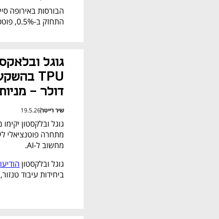
התחזק ב-0.5%, פוטסי הלונדוני טיפס ב-0.1% ואילו קאק בפריז נחלש ב-0.1%.
דולר - מניות
שיר רייטר
19.5.26
מחשוב ל-AI.
גוגל ובלקסטון 
הודיעו
ביחידות עיבוד טנזור