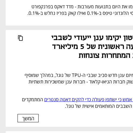
הבורסות באירופה סיימו את היום בתנועות מעורבות - מדד דאקס בפרנקפורט 
נפתח בכרטיסייה חדשה
גוגל ובלאקסטון יקימו ענן ייעודי לשבבי 
TPU בהשקעה ראשונית של 5 מיליארד 
 המתחרות צונחות
גוגל ובלקסטון יקימו מיזם ענן חדש סביב שבבי ה-TPU של גוגל, במהלך שמוסיף 
מתחרה פוטנציאלי לשוק חברות הניאו-קלאוד - חברות ענן שמשכירות תשתיות 
 אמש כי ישתפו פעולה כדי להקים דאטה סנטרים
 המתמקדים 
, השבבים המותאמים אישית של גוגל. 
המשך