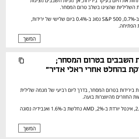
הבורסות בניו יורק פותחות את היום בעיקר בירידות, אך מניות השבבים מציגות 
ת השליליות שהציגו בשלב טרום המסחר.
מדד דאו ג'ונס נחלש ב-0.7%, S&P 500 נסוג ב-0.4% ביום שלישי של ירידות, 
 הפתיחה.
המשך
ירידות במניות השבבים בטרום המסחר; 
קת בהחלט אחרי ראלי אדיר"
מניות השבבים בולטות בירידות בטרום המסחר, בדרך ליום רביעי של מגמה שלילית 
 החוזרים מהיווצרות בועה.
מיקרון נחלשת ב-2.1%, אינטל יורדת ב-2%, AMD נחלשת ב-1.6% ואנבידיה נסוגה 
המשך