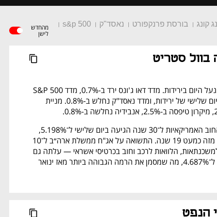
 קונג
בורסת פרנקפורט
נאסד"ק
s&p 500
מהחדש
לישן
 בוול סטריט
המסחר בוול סטריט ננעל היום בירידות. מדד דאו ג'ונס ירד ב-0.7%, מדד S&P 500 
איבד גם הוא 0.7% ביום שלישי של ירידות, ומדד נאסד"ק נחלש ב-0.8%. מניית 
התשואה על אגרות החוב האמריקאיות ל־30 שנה הגיעה ביום שלישי ל־5.198%, 
הרמה הגבוהה ביותר מזה כמעט 19 שנה. התשואה על אג"ח ממשלת ארה״ב ל־10 
שנים — מדד קריטי למשכנתאות, הלוואות לרכב וחוב בכרטיסי אשראי — עלתה גם 
היא ב־6 נקודות בסיס ל־4.687%, מה שמסמן את הרמה הגבוהה ביותר מאז ינואר 
י הנפט