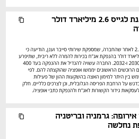
אקמאי מתכננת לגייס 2.6 מיליארד דולר 
ה
אקמאי נחלשת ב-2.5% לאחר שהחברה, שמספקת שירותי סייבר וענן, הודיעה כי 
מתכננת לגייס 2.6 מיליארד דולר בהנפקת אג"ח בכירות להמרה ללא ריבית, שתיפרע 
בשתי סדרות בשנים 2030 ו-2032. החברה עשויה להגדיל את ההנפקה בעד 400 
מיליון דולר נוספים, אם הרוכשים הראשונים יממשו אופציה שהוקצתה להם. לפי 
החברה, התמורה תשמש בין היתר למימון האצה בהשקעות ההון של פעילות 
תשתיות הענן שלה, בדגש על הרחבת הפריסה הגלובלית, וכן לצרכים כלליים. חלק 
סקאות גידור הקשורות לאג"ח ולהנפקת כתבי אופציה.
נעילה בשוקי אירופה: גרמניה ובריטניה 
ת נחלשה