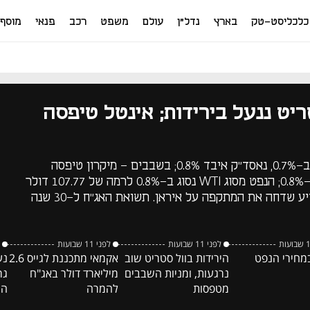
כלכליסט-טק
בארץ
נדל"ן
עולם
משפט
רכב
פנאי
מוסף
יט ננעל בירידות; אינטל טיפסה
דאו ג'ונס ו-S&P 500 ירדו ב-0.7%, נאסד"ק איבד 0.8%; בשבבים - מיקרון טיפסה
ב-2.5%, אנבידיה נחלשה ב-0.8%; הנפט מסוג WTI נסוג ב-0.8% לרמה של 107.77 דולר
לחבית, לאחר שטראמפ הודיע שדחה את המתקפה על איראן. תשואת האג"ח ל-30 שנה
לפני 11 שבועות
לפני 11 שבועות
במחירי הנפט
הירידות בוול סטריט שוב
אקמאי מתכננת לגייס 2.6
נע
נרגעות, ומניות השבבים
מיליארד דולר באג"ח
גר
מטפסות
להמרה
הת