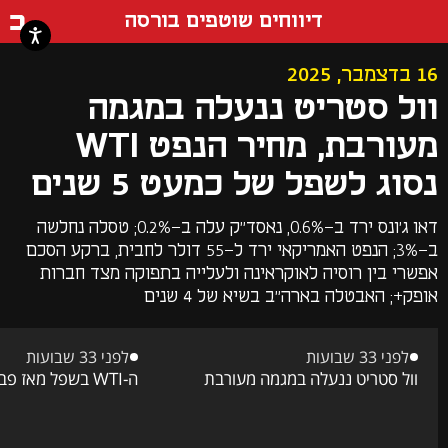
דף ה
דיווחים שוטפים בורסה
16 בדצמבר, 2025
וול סטריט ננעלה במגמה
מעורבת, מחיר הנפט WTI
נסוג לשפל של כמעט 5 שנים
דאו ג'ונס ירד ב-0.6%, נאסד"ק עלה ב-0.2%; טסלה נחלשה
ב-3%; הנפט האמריקאי ירד ל-55 דולר לחבית, ברקע הסכם
אפשרי בין רוסיה לאוקראינה ולעלייה בתפוקה מצד חברות
אופק+; האבטלה בארה"ב בשיא של 4 שנים
לפני 33 שבועות
לפני 33 שבועות
וול סטריט ננעלה במגמה מעורבת
ה-WTI בשפל מאז פברואר 2021