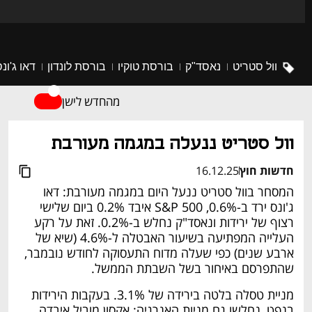
וול סטריט
נאסד"ק
בורסת טוקיו
בורסת לונדון
דאו ג'ונ
מהחדש לישן
וול סטריט ננעלה במגמה מעורבת
חדשות חוץ
16.12.25
המסחר בוול סטריט ננעל היום במגמה מעורבת: דאו 
ג'ונס ירד ב-0.6%, S&P 500 איבד 0.2% ביום שלישי 
רצוף של ירידות ונאסד"ק נחלש ב-0.2%. זאת על רקע 
העלייה המפתיעה בשיעור האבטלה ל-4.6% (שיא של 
ארבע שנים) כפי שעלה מדוח התעסוקה לחודש נובמבר, 
שהתפרסם באיחור בשל השבתת הממשל.
מניית טסלה בלטה בירידה של 3.1%. בעקבות הירידות 
בנפט, נחלשו גם מניות האנרגיה: אקסון מוביל איבדה 