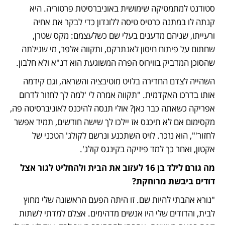
סטודנט למתמטיקה שימושית באוניברסיטת פרטוריה. היא 
קנתה לו במתנה כרטיס טיסה ללונדון כדי לבקר את אחיה 
ורעייתו, שניהם מדענים בעלי שם כשלעצמם: מקס שטרן, 
שחתום על פיתוח חיסון לאנתרקס, ותקווה אלפר, מי שגילתה 
שהסוכן המדביק בווירוס הפרה המשוגעת הוא דנ"א ולא חלבון. 
השהייה לצדם החדירה בלויט מוטיבציה והשראה, וגם קידמה 
אותו בדרכו האקדמית. "תקווה אמרה לי 'למה לך לחזור לדרום 
אפריקה כשאתה כבר כאן? אולי תנסה להיכנס לאוניברסיטה פה, 
מקסימום אם לא תיכנס אז יילכו לך שישה חודשים, תמיד אפשר 
לחזור'", הוא נזכר. לויט השתכנע ונרשם לקולג' הטכני של 
אקטון, ואחר כך למד פיזיקה בקינגס קולג'. 
מה גורם לילד בן 16 לעזוב את הבית ולהחליט לגור אצל 
דודים ביבשת מרוחקת?
"נורא אהבתי להיות שם. זו היתה הפעם הראשונה שלי מחוץ 
לבית, והדודים שלי היו אנשים מדהימים. אצלם למדתי לשתות 