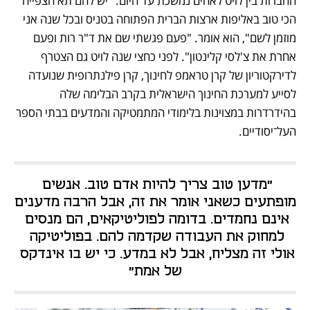
החברות בין לויט לאחים נמשכת עד היום. "יש להם תא הצפייה 
הכי טוב באליפות ארצות הברית הפתוחה בטניס ובכל שנה אני 
מוזמן לשם", הוא אומר. "פעם פגשתי שם את ד"ר רות ופעם 
אחרת את צ'לסי קלינטון". לפני כחצי שנה לויט גם הצטרף 
לדירקטוריון של קרן טראמפ לחינוך, קרן פילנתרופית שנועדה 
לסייע למערכת החינוך הישראלית בקרב הבלימה שלה 
בהידרדרות במצוינות בלימודי המתמטיקה והמדעים בבתי הספר 
העל־יסודיים. 
"מדען טוב צריך להיות אדם טוב. אנשים 
מופתעים כשאני אומר את זה, אבל הרבה מדענים 
אינם נחמדים. בדומה לפוליטיקאים, הם מנסים 
למחוק את העבודה שקדמה להם. בפוליטיקה 
אולי זה מצליח, אבל לא במדע. כי יש בו אינדקס 
של אמת"