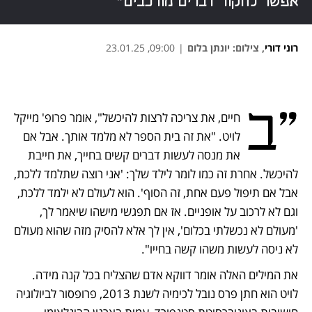
אפשר לחקור דברים מורכבים"
רוני דורי
,
צילום: יונתן בלום
|
09:00, 23.01.25
נפתח בכרטיסייה חדשה
נפתח בכרטיסייה חדשה
נפתח בכרטיסייה חדשה
"ב
חיים, את צריכה לרצות להיכשל", אומר פרופ' מייקל 
לויט. "את זה בית הספר לא מלמד אותך. אבל אם 
את מנסה לעשות דברים קשים בחייך, את חייבת 
להיכשל. אחרת זה כמו לומר לילד שלך: 'אני רוצה שתלמד ללכת, 
אבל אם תיפול פעם אחת, זה הסוף'. הוא לעולם לא ילמד ללכת, 
וגם לא לרכוב על אופניים. אז אם תפגשי מישהו שיאמר לך, 
'מעולם לא נכשלתי בכלום', אין לך אלא להסיק מזה שהוא מעולם 
לא ניסה לעשות משהו קשה בחייו".
את המילים האלה אומר דווקא אדם שהצליח בכל קנה מידה. 
לויט הוא חתן פרס נובל לכימיה לשנת 2013, פרופסור לביולוגיה 