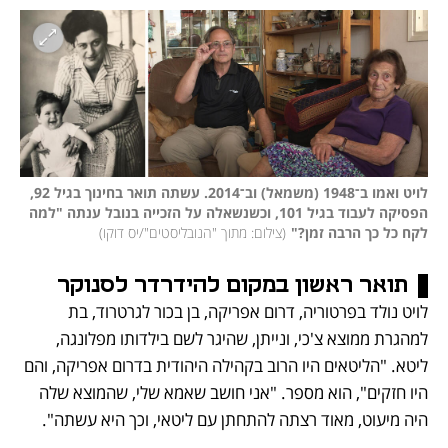
לויט ואמו ב־1948 (משמאל) וב־2014. עשתה תואר בחינוך בגיל 92, 
הפסיקה לעבוד בגיל 101, וכשנשאלה על הזכייה בנובל ענתה "למה 
לקח כל כך הרבה זמן?"
(
צילום: מתוך "הנובליסטים"/יס דוקו
)
תואר ראשון במקום להידרדר לסנוקר
לויט נולד בפרטוריה, דרום אפריקה, בן בכור לגרטרוד, בת 
למהגרת ממוצא צ'כי, ונייתן, שהיגר לשם בילדותו מפלונגה, 
ליטא. "הליטאים היו הרוב בקהילה היהודית בדרום אפריקה, והם 
היו חזקים", הוא מספר. "אני חושב שאמא שלי, שהמוצא שלה 
היה מיעוט, מאוד רצתה להתחתן עם ליטאי, וכך היא עשתה". 