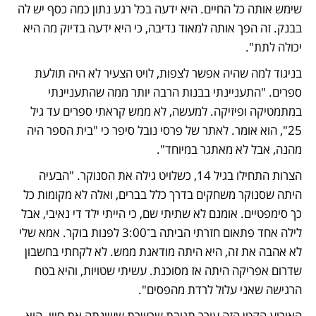
שימש אותה כל החיים. היא ידעה בכל רגע נתון כמה כסף יש לה 
בבנק. זה הפך אותה למאוד נדיבה, כי היא ידעה בדיוק מה היא 
יכולה לתת".
בניגוד למה שהיה אפשר לצפות, לויט הצעיר לא היה תולעת 
ספרים. "התעניינתי בבנות הרבה יותר ממה שהתעניינתי 
במתמטיקה ופיזיקה. למעשה, לא ממש קראתי ספרים עד גיל 
25", הוא אומר. לאתר של פרסי נובל סיפר כי "בית הספר היה 
מהנה, אבל לא מאתגר במיוחד".
הצרות התחילו בגיל 14, כשלויט גילה את הסנוקר. "הבעיה 
היתה שסנוקר משחקים בדרך כלל בברים, ואלה לא מקומות כל 
כך סימפטיים. אומנם לא שתיתי שם, כי הייתי ילד די נאיבי, אבל 
לילה אחד פתאום חזרתי הביתה ב־3:00 לפנות בוקר. אמא שלי 
לא אהבה את זה, היא היתה מודאגת ממש. לא לקחתי בחשבון 
שדרום אפריקה היתה אז מסוכנת. עשיתי שטויות, והיא בטח 
הרגישה שאני עלול לרדת מהפסים".
האירוע הקטן הזה עורר תגובת שרשרת ששינתה את חייו. הוא 