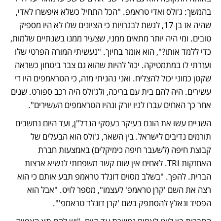
בהמשך: ג'ולס ואדי טראמפ. "הכל התחיל כשלא איפשרו לאדי, 
שהיה אז בן 17, לגשת לבגרויות כי הציונים שלו לא היו מספיק 
טובים. ומי היה יותר מתאים ממני, שצעיר ממנו בשנתיים שלמות, 
כדי ללמד אותו?", הוא אומר בחיוך. "נעשיתי המורה הפרטי שלו 
ועזרתי לו במתמטיקה. יכול להיות שהוא גם צבר ביטחון כשראה 
שקטן כמוני יכול להצליח. ואני נהניתי מזה, כי הטראמפים היו די 
עשירים. היה להם בית עם בריכה, ולג'ולס היה רכב ספורט. שנים 
אחר כך האחים עברו לניו יורק ונהיו הטראמפים העשירים".
השניים עשו את הונם בעיקר בעסקי הנדל"ן, ועד היום נחשבים 
תורמים נדיבים לישראל. בין השאר, ג'ולס הוא הבעלים של 
קבוצת חיפה (לשעבר חיפה כימיקלים) באמצעות חברת 
האחזקות TRI. לאחים אין שום קשר משפחתי לנשיא ארצות 
הברית. להפך. "בשלב מסוים דונלד טראמפ תבע אותם כי הוא 
רצה את השם 'קרן טראמפ' לעצמו", מספר לויט. "אבל הוא 
הפסיד ונאלץ להסתפק בשם 'קרן דונלד טראמפ'".