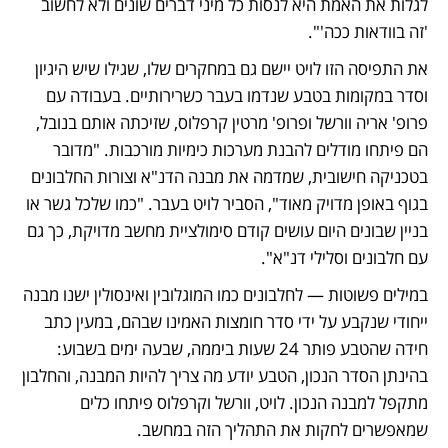
לגלות את האמת היא לנסות כל מיני דברים שונים ולא לחשוב 
'זה בוודאות ככה'". 
את התפיסה הזו לויט יישם גם במחקרים שלו, שגילו שיש היגיון 
וסדר במקומות בטבע שנדמו בעבר כשרירותיים. בעבודה עם 
פרופ' אריה וורשל ופרופ' מרטין קרפלוס, שזיכתה אותם בנובל, 
הם פיתחו מודלים להבנת מערכות כימיות מורכבות. "מדובר 
בטכניקה חישובית, שמדמה את מבנה הדנ"א וצורות החלבונים 
בגוף באופן מדויק מאוד", הסביר לויט בעבר. "כמו שלכל גשר או 
בניין שבונים היום עושים קודם סימולציית מחשב מדויקת, כך גם 
עם חלבונים וסלילי דנ"א". 
במילים פשוטות — לחלבונים כמו המוגלובין ואינסולין ישנו מבנה 
ייחודי שנקבע על ידי סדר חומצות האמינו שבהם, במעין כתב 
חידה שהטבע פותר 24 שעות ביממה, שבעה ימים בשבוע: 
בהינתן הסדר הנכון, הטבע יודע מה צריך להיות המבנה, והחלבון 
מתקפל למבנה הנכון. לויט, וורשל וקרפלוס פיתחו כלים 
שמאפשרים לחקות את התהליך הזה במחשב.