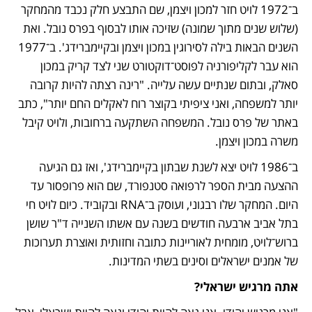
ב־1972 לויט חזר למכון ויצמן, שם התבצע חלק נכבד מהמחקר 
(שלוש שנים מתוך שמונה) שזיכה אותו לבסוף בפרס נובל. ואת 
השנים הבאות בילה לסירוגין במכון ויצמן ובקיימברידג'. ב־1977 
הוא עבר לקליפורניה לפוסט־דוקטורט שני לצד קריק במכון 
סאלק, ובתום שנתיים עשה עלייה. "רינה רצתה להיות קרובה 
יותר למשפחה, ואני ציפיתי בקוצר רוח לאקלים החם יותר", כתב 
באתר של פרס נובל. המשפחה השתקעה ברחובות, ולויט קיבל 
משרה במכון ויצמן. 
ב־1986 לויט יצא לשנת שבתון בקיימברידג', ואז גם הגיעה 
ההצעה מבית הספר לרפואה סטנפורד, שם הוא פרופסור עד 
היום. המחקר שלו רבגוני, ועוסק ב־RNA ובקוביד. כיום לויט חי 
בתל אביב ארבעה חודשים בשנה עם אשתו השנייה ד"ר שושן 
ברוש־לויט, מומחית לאוריינות כתובה וחזותית ואוצרת תערוכות 
של אמנים ישראלים וסינים בשתי המדינות.
אתה מרגיש ישראלי?