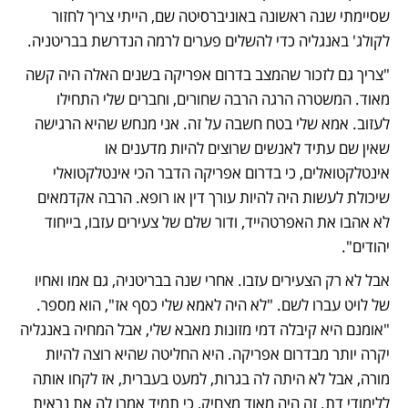
שסיימתי שנה ראשונה באוניברסיטה שם, הייתי צריך לחזור 
לקולג' באנגליה כדי להשלים פערים לרמה הנדרשת בבריטניה. 
"צריך גם לזכור שהמצב בדרום אפריקה בשנים האלה היה קשה 
מאוד. המשטרה הרגה הרבה שחורים, וחברים שלי התחילו 
לעזוב. אמא שלי בטח חשבה על זה. אני מנחש שהיא הרגישה 
שאין שם עתיד לאנשים שרוצים להיות מדענים או 
אינטלקטואלים, כי בדרום אפריקה הדבר הכי אינטלקטואלי 
שיכולת לעשות היה להיות עורך דין או רופא. הרבה אקדמאים 
לא אהבו את האפרטהייד, ודור שלם של צעירים עזבו, בייחוד 
יהודים".
אבל לא רק הצעירים עזבו. אחרי שנה בבריטניה, גם אמו ואחיו 
של לויט עברו לשם. "לא היה לאמא שלי כסף אז", הוא מספר. 
"אומנם היא קיבלה דמי מזונות מאבא שלי, אבל המחיה באנגליה 
יקרה יותר מבדרום אפריקה. היא החליטה שהיא רוצה להיות 
מורה, אבל לא היתה לה בגרות, למעט בעברית, אז לקחו אותה 
ללימודי דת. זה היה מאוד מצחיק, כי תמיד אמרו לה את נראית 