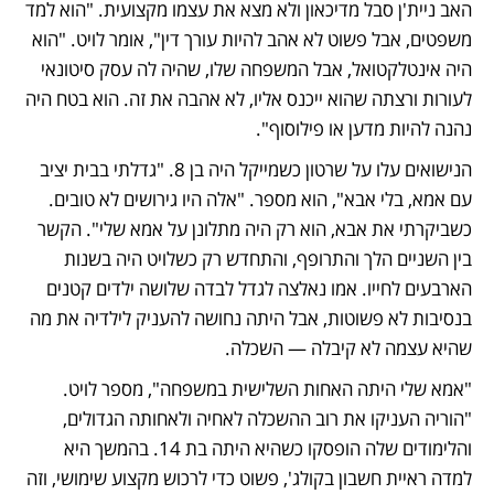
האב ניית'ן סבל מדיכאון ולא מצא את עצמו מקצועית. "הוא למד 
משפטים, אבל פשוט לא אהב להיות עורך דין", אומר לויט. "הוא 
היה אינטלקטואל, אבל המשפחה שלו, שהיה לה עסק סיטונאי 
לעורות ורצתה שהוא ייכנס אליו, לא אהבה את זה. הוא בטח היה 
נהנה להיות מדען או פילוסוף". 
הנישואים עלו על שרטון כשמייקל היה בן 8. "גדלתי בבית יציב 
עם אמא, בלי אבא", הוא מספר. "אלה היו גירושים לא טובים. 
כשביקרתי את אבא, הוא רק היה מתלונן על אמא שלי". הקשר 
בין השניים הלך והתרופף, והתחדש רק כשלויט היה בשנות 
הארבעים לחייו. אמו נאלצה לגדל לבדה שלושה ילדים קטנים 
בנסיבות לא פשוטות, אבל היתה נחושה להעניק לילדיה את מה 
שהיא עצמה לא קיבלה — השכלה.
"אמא שלי היתה האחות השלישית במשפחה", מספר לויט. 
"הוריה העניקו את רוב ההשכלה לאחיה ולאחותה הגדולים, 
והלימודים שלה הופסקו כשהיא היתה בת 14. בהמשך היא 
למדה ראיית חשבון בקולג', פשוט כדי לרכוש מקצוע שימושי, וזה 