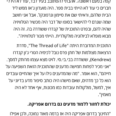
קפה בפעם ראשונה. אהבתי להסתובב בעיר לבד, עוד לא היו לי 
חברים כי עוד לא הייתי בבית ספר. היה מועדון ג'אז ממש ליד 
הבית שלהם, וראיתי שם את סיימון וגרפונקל. אבל אני חושב 
שמה שגרם לי להישאר בסופו של דבר היה מכשיר הטלוויזיה 
שהיה להם, ובפרט התוכנית של קנדרו ששודרה בה. זה היה 
מבוא מופלא לביולוגיה מולקולרית. הייתי מכור לטלוויזיה".
התוכנית המדוברת היתה "The Thread of Life", סדרת 
הרצאות מצולמות של חתן פרס נובל לכימיה הטרי ג'ון קנדרו 
(Kendrew), ששודרה בבי.בי.סי. לויט מצא עצמו מרותק למסך. 
"אני מכיר לפחות חמישה מדענים שהתוכנית הזאת השפיעה על 
חייהם", הוא אומר. "מה שהמדענים גילו על איך שהחיים עובדים 
הוא כל כך מדהים, שאם מישהו היה כותב סיפור מדע בדיוני על 
איך, למשל, מולקולות עובדות כמו מכונות, אף אחד לא היה 
מאמין". 
יכולת לחזור ללמוד מדעים גם בדרום אפריקה.
"החינוך בדרום אפריקה היה אז ברמה מאוד נמוכה, ולכן אפילו 