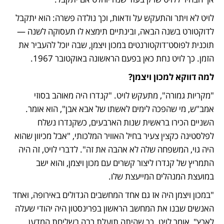
לויט לא ויתר והתעקש על ודאות, וכך נולדה פשרה: הוא יתקבל 
לדוקטורט בשנה הבאה, ובינתיים תימצא לו תעסוקה לשנה — 
תוכנית לפוסט־דוקטורנטים במכון ויצמן, שבה יוכל להעביר את 
הזמן. כך לויט נחת כאן בפעם הראשונה באוקטובר 1967. 
למה דווקא למכון ויצמן? 
"מקריות גמורה", מתעקש לויט. "קנדרו היה מאוהב בסוזי 
אמב"ש, מי שהפכה לימים לאשתו של אבא אבן", הוא אומר. 
השניים הכירו בראשית שנות הארבעים, כשקנדרו נשלח 
לפלסטינה כקצין צעיר בחיל האוויר המלכותי, "אבל מכיוון שהוא 
היה גוי, המשפחה שלה לא אהבה את זה". לדברי לויט, זה היה 
התמריץ של קנדרו ליצור קשרים עם מכון ויצמן, והוא ישב 
במועצת המנהלים המייעצת שלו. 
"במכון ויצמן היה אז גם אחד המחשבים הגדולים באירופה, ואחד 
האנשים שבנו את המחשב הראשון בפרינסטון היה יהודי שעלה 
לארץ", אומר לויט. כך שהיתה תועלת רבה בשליחת המדען 