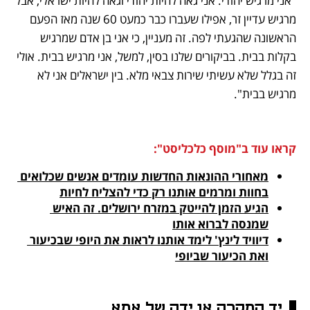
"אני מרגיש יהודי. אני גאה להיות יהודי וגאה להיות ישראלי, אבל 
מרגיש עדיין זר, אפילו שעברו כבר כמעט 60 שנה מאז הפעם 
הראשונה שהגעתי לפה. זה מעניין, כי אני בן אדם שמרגיש 
בקלות בבית. בביקורים שלנו בסין, למשל, אני מרגיש בבית. אולי 
זה בגלל שלא עשיתי שירות צבאי מלא. בין ישראלים אני לא 
מרגיש בבית".
קראו עוד ב"מוסף כלכליסט":
מאחורי ההונאות החדשות עומדים אנשים שכלואים 
בחוות ומרמים אותנו רק כדי להצליח לחיות

הגיע הזמן להייטק במזרח ירושלים. זה האיש 
שמנסה לברוא אותו
דיוויד לינץ' לימד אותנו לראות את היופי שבכיעור 
ואת הכיעור שביופי

יד המקרה או ידה של אמא