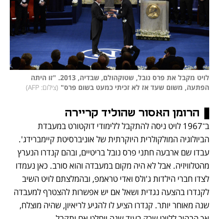
לויט מקבל את פרס נובל, שטוקהולם, שבדיה, 2013. "זו היתה 
הפתעה, משום שעד אז לא זכיתי כמעט בשום פרס"
(
צילום: AFP
)
הרומן האסור שהוליד קריירה
ב־1967 לויט ניסה להתקבל ללימודי דוקטורט במעבדת 
הביולוגיה המולקולרית היוקרתית של אוניברסיטת קיימברידג'. 
עבדו שם ארבעה חתני פרס נובל בריטיים, ובהם קנדרו הנערץ 
מהטלוויזיה. אבל לא היה מקום במעבדה והוא סורב. כאן נעמדו 
לצדו חברי הילדות ג'ולס ואדי טראמפ, ובהמלצתם לויט השיב 
לקנדרו בהצעה נגדית ושאל אם יש אפשרות להצטרף למעבדה 
שנה מאוחר יותר. קנדרו הציע לו להגיע לריאיון, שהיה מוצלח, 
אך הבהיר ללויט שרק בעוד שנה יוחלט אם יתקבל. 