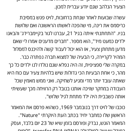
הצעיר הנלהב שגם יודע עברית למכון.
עשרה שבועות לאחר שנחת ברחובות, לויט פגש במסיבת 
כריסמס את רינה, מי שהפכה לאשתו הראשונה ואם שלושת 
בניו. "התחתנתי איתה בגיל 21, עברנו לגור בקיימברידג' והבאנו 
ילדים כמעט מיד", הוא מספר. "חברים מדענים אמרו לי שאם 
מדען מתחתן צעיר, אז הוא יכול לעבוד קשה ולהיכנס למסלול 
המהיר לקריירה, כי הבעיה של למצוא חברה נפתרה כבר. 
במקרה שלי ספציפית, זה היה נפלא שגם נולדו לנו ילדים כל כך 
מהר, כי אחת הבעיות הכי גדולות שיש בלהיות צעיר עם כוח היא 
שאתה עובד יותר מדי ומגיע לשחיקה. ואני ממש מאמין שכל 
העבודה במחקר שזיכה אותנו בנובל רק הרוויחה מכך שעשיתי 
אותה כשבבית היה ילד מתחת לגיל שלוש".
כוכבו של לויט דרך בנובמבר 1969, כשהוא פרסם את המאמר 
הראשון שלו כמחבר יחיד בכתב העת היוקרתי "Nature". 
המאמר הוגש, נבדק ופורסם בזמן שיא של 23 יום בלבד, ועסק 
במודל שעשה למולקולה transfer RNA (tRNA). "לימים, 