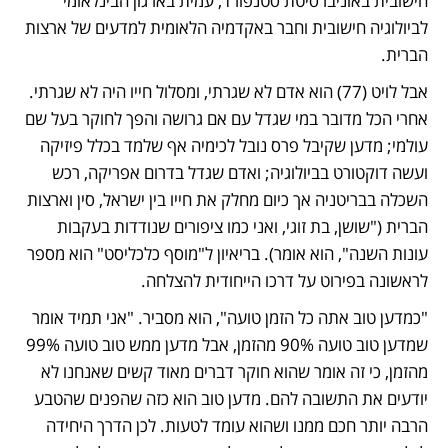
חישובית באוניברסיטת סטנפורד, עמית בארגון הבינלאומי 
לביולוגיה חישובית וחבר באקדמיה הלאומית למדעים של ארצות 
הברית. 
אבל לויט (77) הוא אדם לא שגרתי, ומסלול חייו היה לא שגרתי. 
אחרי הכל מדובר במי שגדל עם אם גרושה והפך לחוקר בעל שם 
עולמי; מדען שקיבל פרס נובל לכימיה אף שלמד בכלל פיזיקה 
ועשה דוקטורט בביולוגיה; ואדם שגדל בדרום אפריקה, רכש 
השכלה בבריטניה אך כיום מחלק את חייו בין ישראל, סין וארצות 
הברית ("שושן, בת זוגי, ואני כמו ציפורים שנודדות בעקבות 
עונות השנה", הוא אומר). בריאיון ל"מוסף כלכליסט" הוא מספר 
לראשונה בפירוט על דרכו הייחודית להצלחה. 
"כמדען טוב אתה כל הזמן טועה", הוא מסביר. "אני תמיד אומר 
שמדען טוב טועה 90% מהזמן, אבל מדען ממש טוב טועה 99% 
מהזמן, כי זה אומר שהוא חוקר דברים מאוד קשים שאנחנו לא 
יודעים את התשובה להם. מדען טוב הוא כזה שהפנים שהטבע 
הרבה יותר חכם ממנו ושהוא עומד לטעות. לכן הדרך היחידה 