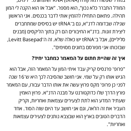
המודל התברר כלא נכון", הוא מספר. "אבל אז הוא הקנה לי המון 
תהילה. פתאום התחילו להזמין אותי לדבר בכנסים. אני הראשון 
שגילה שבדומה לדנ"א, גם ב־tRNA יש בסיסים שמתחברים 
ליצירת זוגות. בדנ"א החיבורים הם רק בתוך הליקסים (מבנים 
סליליים), אבל ב־tRNA יש כאלה שלא. זה ה־Levitt Basepad, 
שבזכותו אני מפורסם בחוגים מסוימים". 
איך זה שהיית חתום על המאמר כמחבר יחיד?
"פרופ' פרנסיס קריק עבד איתי המון על המאמר הזה, אבל הוא 
הגיש אותו רק על שמי. אני חושב שהסיבה לכך היא ש־16 שנה 
לפני כן פרופ' מקס פרוץ עשה את אותו הדבר עבורו, עם המאמר 
פורץ הדרך שלו כדוקטורנט על מבנה הדנ"א. פרוץ האמין 
שעתיד המדע הוא לתת לצעירים עצמאות ואחריות, וקריק 
העביר את זה הלאה, וגם אני חושב עד היום שזה הסוד. אחד 
הדברים הטובים בארץ הוא שבצבא נותנים לצעירים עצמאות 
ואחריות".