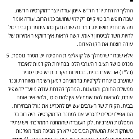
ההליך להדחת יו"ר חד"ש איימן עודה יוצר דמוקרטיה חדשה, 
שבה חופש הביטוי קיים רק למי שחושב כמו הרוב. עודה אומר 
מה שבוחריו חושבים. במדינה שבה גזען כמו איתמר בן גביר יכול 
להיות השר לביטחון לאומי, קשה לראות איך דווקא האמירות של 
עודה חוצות את הקו האדום. 
אלא שברור שלמהלך של קואליציית ההפיכה יש מטרה נוספת. 5 
מנדטים של הציבור הערבי הלכו בבחירות הקודמות לאיבוד 
(בל"ד) או נשארו בבית. בבחירות הקרובות יש סיכוי סביר 
שהערבים ינהרו לקלפיות בהמוניהם למען רשימה מאוחדת ונגד 
ממשלת החורבן והגזענות. המהלך להדחת עודה מיועד להשפיל 
אותם, להראות להם שממילא אין להם סיכוי, ולהשאיר אותם 
בבית. הקולות של הערבים עשויים להכריע את גורל הבחירות. 
הם אפילו יכולים להכריע אם למחנה הדמוקרטיה יהיה רוב בלי 
המפלגות הערביות. לכן העובדה שהמחנה הממלכתי ויש עתיד 
משחקות את המשחק הביביסטי לא רק מביכה מצד מפלגות 