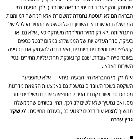
שנמחק, והקפאת גובה ימי הבראה שנותרו). לכן, הפעם דמי 
הבראה הם לא תוספת נחמדה למשכורת אלא המחשה למיומנות 
הממשלה בהכשרת אי־השוויון בנטל וטשטוש המחיר הכלכלי של 
התנהלותה. לא רק מחיר המלחמה משתקף כאן, אלא גם, או 
בעיקר, סדר העדיפויות של הממשלה: במקום לבטל כספים 
קואליציוניים ומשרדים מיותרים, היא בחרה להעמיק את הפגיעה 
באוכלוסייה העובדת, שגם כך נאנקת תחת עליות מחירים ונטל 
השירות הצבאי. 
אילו רק ימי ההבראה היו הבעיה, ניחא — אלא שהפגיעה 
השקטה בשכר העובדים נמשכת גם באמצעות הקפאת מדרגות 
מס הכנסה ושווי נקודות הזיכוי. התוצאה: אנחנו משלמים יותר 
מס. ואם נמשיך שלא לשים לב לכך, תהיו בטוחים שהממשלה 
תמשיך למצוא עוד דרכים לפגוע בנו, בעודנו מחייכים.  
// שקד 
גרין ערבה