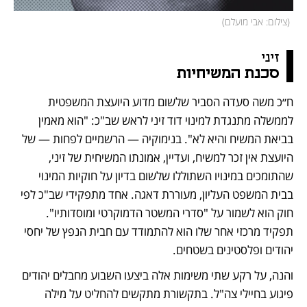
(
צילום: אבי מועלם
)
זיני 
סכנת המשיחיות
ח״כ משה סעדה הסביר שלשום מדוע היועצת המשפטית 
לממשלה מתנגדת למינוי דוד זיני לראש שב"כ: "הוא מאמין 
בביאת המשיח והיא לא". בנימוקיה — הרשמיים לפחות — של 
היועצת אין זכר למשיח, ועדיין, אמונתו המשיחית של זיני, 
שהתומכים במינויו השתוללו שלשום בדיון על חוקיות המינוי 
בבית המשפט העליון, מעוררת דאגה. אחד מתפקידי שב"כ לפי 
חוק הוא לשמור על "סדרי המשטר הדמוקרטי ומוסדותיו". 
תפקיד מרכזי אחר שלו הוא להתמודד עם חבית הנפץ של יחסי 
יהודים ופלסטינים בשטחים.
והנה, על רקע שתי משימות אלה ביצעו השבוע מחבלים יהודים 
פיגוע בחיילי צה"ל. בתקשורת מתקשים להחליט על מילה 