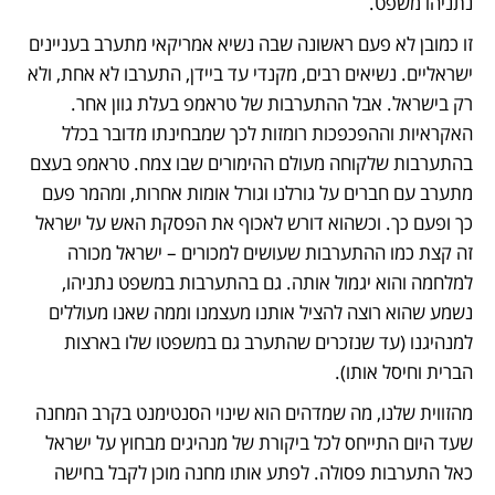
נתניהו משפט.
זו כמובן לא פעם ראשונה שבה נשיא אמריקאי מתערב בעניינים 
ישראליים. נשיאים רבים, מקנדי עד ביידן, התערבו לא אחת, ולא 
רק בישראל. אבל ההתערבות של טראמפ בעלת גוון אחר. 
האקראיות וההפכפכות רומזות לכך שמבחינתו מדובר בכלל 
בהתערבות שלקוחה מעולם ההימורים שבו צמח. טראמפ בעצם 
מתערב עם חברים על גורלנו וגורל אומות אחרות, ומהמר פעם 
כך ופעם כך. וכשהוא דורש לאכוף את הפסקת האש על ישראל 
זה קצת כמו ההתערבות שעושים למכורים – ישראל מכורה 
למלחמה והוא יגמול אותה. גם בהתערבות במשפט נתניהו, 
נשמע שהוא רוצה להציל אותנו מעצמנו וממה שאנו מעוללים 
למנהיגנו (עד שנזכרים שהתערב גם במשפטו שלו בארצות 
הברית וחיסל אותו).
מהזווית שלנו, מה שמדהים הוא שינוי הסנטימנט בקרב המחנה 
שעד היום התייחס לכל ביקורת של מנהיגים מבחוץ על ישראל 
כאל התערבות פסולה. לפתע אותו מחנה מוכן לקבל בחישה 