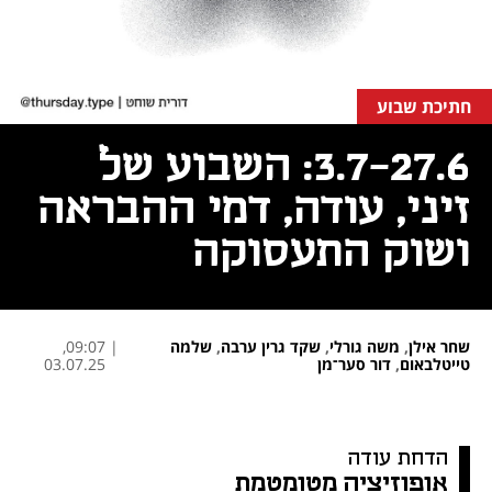
חתיכת שבוע
3.7-27.6: השבוע של
זיני, עודה, דמי ההבראה
ושוק התעסוקה
שחר אילן
,
משה גורלי
,
שקד גרין ערבה
,
שלמה
|
09:07,
טייטלבאום
,
דור סער־מן
03.07.25
נפתח בכרטיסייה חדשה
הדחת עודה 
אופוזיציה מטומטמת