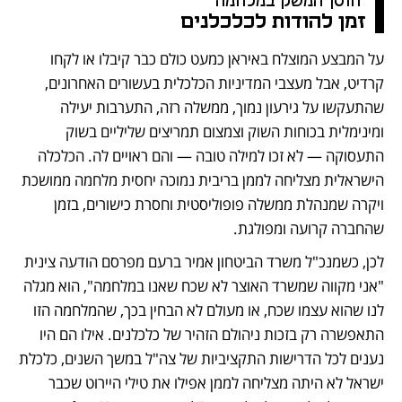
 חוסן המשק במלחמה 
זמן להודות לכלכלנים
על המבצע המוצלח באיראן כמעט כולם כבר קיבלו או לקחו 
קרדיט, אבל מעצבי המדיניות הכלכלית בעשורים האחרונים, 
שהתעקשו על גירעון נמוך, ממשלה רזה, התערבות יעילה 
ומינימלית בכוחות השוק וצמצום תמריצים שליליים בשוק 
התעסוקה — לא זכו למילה טובה — והם ראויים לה. הכלכלה 
הישראלית מצליחה לממן בריבית נמוכה יחסית מלחמה ממושכת 
ויקרה שמנהלת ממשלה פופוליסטית וחסרת כישורים, בזמן 
שהחברה קרועה ומפולגת. 
לכן, כשמנכ"ל משרד הביטחון אמיר ברעם מפרסם הודעה צינית 
"אני מקווה שמשרד האוצר לא שכח שאנו במלחמה", הוא מגלה 
לנו שהוא עצמו שכח, או מעולם לא הבחין בכך, שהמלחמה הזו 
התאפשרה רק בזכות ניהולם הזהיר של כלכלנים. אילו הם היו 
נענים לכל הדרישות התקציביות של צה"ל במשך השנים, כלכלת 
ישראל לא היתה מצליחה לממן אפילו את טילי היירוט שכבר 