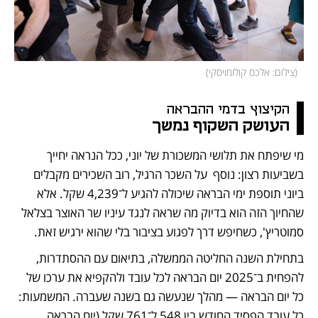
(
צילום: אלכס קולומויסקי
)
הקיצוץ בדמי ההבראה 
העושק השקוף נמשך
מי שיפתח את תלושי המשכורת של יוני, ככל הנראה יחייך 
בשביעות רצון: נוסף  על השכר הרגיל, רוב השכירים מקבלים 
ביוני תוספת ימי הבראה שיכולה להגיע ל־4,239 שקל. אלא 
שהחיוך הזה הוא בדיוק מה שראה לנגד עיניו שר האוצר בצלאל 
סמוטריץ', כשחיפש דרך לפגוע בציבור בלי שהוא ירגיש זאת. 
בתחילת השנה החליטה הממשלה, בתיאום עם ההסתדרות, 
להפחית ב־2025 יום הבראה לכל עובד ולהקפיא את ערכו של 
כל יום הבראה — מהלך שנעשה גם בשנה שעברה. המשמעות: 
כל עובד הפסיד החודש בין 548 ל־761 שקל (יום הבראה 