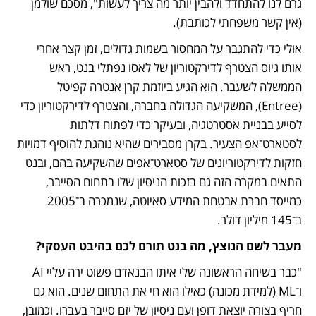
גרם לנו להתחדד ולהבין יותר מה צריך לעשות", מסכם שולמן 
(אין קשר משפחתי לכותבת).
אולי כדי להתגבר על המחסור בשמות גדולים, זמן קצר אחרי 
אותו גיוס הצטרף לדירקטוריון של לאסו נפתלי בנט, ראש 
הממשלה לשעבר. הוא הגיע ביוזמת קרן אנטרה קפיטל 
(Entree), המשקיעה הגדולה בחברה, והצטרף לדירקטוריון כדי 
לסייע בבניית אסטרטגיה, ובעיקר כדי לפתוח דלתות 
לסטארט־אפ הצעיר. בקרן מסבירים שהיא נוהגת להוסיף דמויות 
חזקות לדירקטוריונים של סטארט־אפים שהשקיעה בהם, ובנט 
התאים במקרה הזה גם בזכות הניסיון שלו בתחום הסייבר, 
כמייסד חברת אבטחת המידע סאיוטה, שנמכרה ב־2005 
ב־145 מיליון דולר.
מעבר לשם הנוצץ, מה בנט תורם לכם בהיבט העסקי? 
"כבר בשיחה הראשונה שלי איתו הבנאדם פשוט ירה עליי AI 
ו־ML (למידת מכונה) כאילו הוא חי את התחום שנים. הוא גם 
חריף בצורה יוצאת דופן ועם ניסיון של יזם סייבר בעברו. וכמובן, 