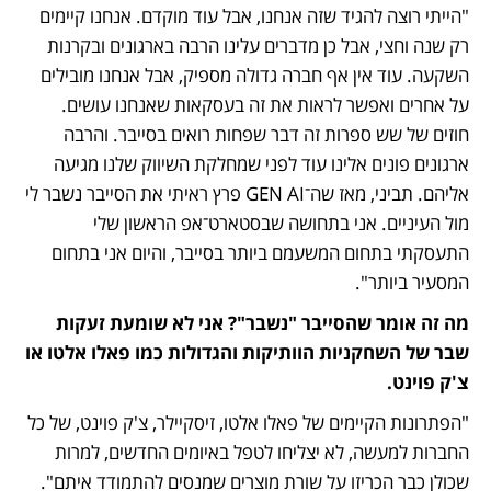
"הייתי רוצה להגיד שזה אנחנו, אבל עוד מוקדם. אנחנו קיימים 
רק שנה וחצי, אבל כן מדברים עלינו הרבה בארגונים ובקרנות 
השקעה. עוד אין אף חברה גדולה מספיק, אבל אנחנו מובילים 
על אחרים ואפשר לראות את זה בעסקאות שאנחנו עושים. 
חוזים של שש ספרות זה דבר שפחות רואים בסייבר. והרבה 
ארגונים פונים אלינו עוד לפני שמחלקת השיווק שלנו מגיעה 
אליהם. תביני, מאז שה־GEN AI פרץ ראיתי את הסייבר נשבר לי 
מול העיניים. אני בתחושה שבסטארט־אפ הראשון שלי 
התעסקתי בתחום המשעמם ביותר בסייבר, והיום אני בתחום 
המסעיר ביותר". 
מה זה אומר שהסייבר "נשבר"? אני לא שומעת זעקות 
שבר של השחקניות הוותיקות והגדולות כמו פאלו אלטו או 
צ'ק פוינט. 
"הפתרונות הקיימים של פאלו אלטו, זיסקיילר, צ'ק פוינט, של כל 
החברות למעשה, לא יצליחו לטפל באיומים החדשים, למרות 
שכולן כבר הכריזו על שורת מוצרים שמנסים להתמודד איתם".