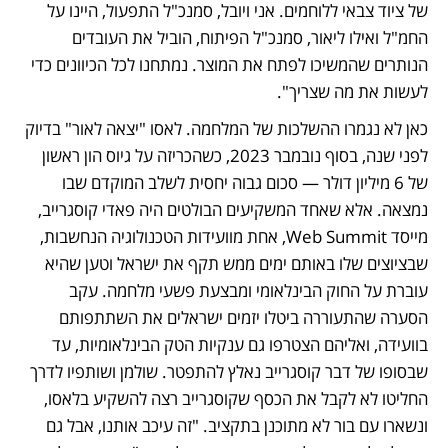
של ציוד צבאי ללוחמים. אני ויובל, סמנכ"ל התפעול, היינו על 
החמ"ל ואילו ליאור, סמנכ"ל הפיתוח, הוביל את העובדים 
הנותרים שהמשיכו לפתח את המוצר. נמתחנו לכל הכיוונים כדי 
לעשות את מה שצריך". 
כאן לא נגמרו ההשלכות של המלחמה. לאסו "יצאה לאור" בדיוק 
לפני שנה, בסוף נובמבר 2023, כשהכריזה על גיוס הון ראשון 
של 6 מיליון דולר — סכום גבוה יחסית לשלב המוקדם שבו 
נמצאה. אלא שאחד המשקיעים הבולטים היה פאדי קוסגרייב, 
מייסד Web Summit, אחת מוועידות הטכנולוגיה הנחשבות, 
שבציוצים שלו באותם ימים ממש תקף את ישראל וטען שהיא 
עוברת על החוק הבינלאומי ומבצעת פשעי מלחמה. עקב 
הסערה שהתעוררה ביטלו יזמים ישראלים את השתתפותם 
בוועידה, ואליהם הצטרפו גם ענקיות הטק הבינלאומיות, עד 
שבסופו של דבר קוסגרייב נאלץ להתפטר. שולמן ושותפיו לדרך 
החליטו לא לקבל את הכסף שקוסגרייב רצה להשקיע בלאסו, 
ונשארו עם בור לא מתוכנן בתקציב. "זה עיכב אותנו, אבל גם 