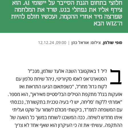
חלוצי בתחום הגנת הסייבר על יישומי AI. הוא
צירף אליו את נפתלי בנט, שרד את המלחמה
שפרצה מיד אחרי ההקמה, ועכשיו חולם להיות
ה־WIZ הבא
סופי שולמן
,
צילום: אוראל כהן
|
09:00, 12.12.24
נפתח בכרטיסייה חדשה
נפתח בכרטיסייה חדשה
נפתח בכרטיסייה חדשה
ב
ליל 1 באוקטובר השנה אלעד שולמן, מנכ"ל 
הסטארט־אפ לאסו סקיוריטי, ניהל שיחת טלפון עם 
לקוח גדול מחו"ל, "כשפתאום הגיעו התראות ואז 
אזעקות בגלל מתקפת הטילים הבליסטיים מאיראן", הוא מספר. 
"אמרתי ללקוח 'סליחה, יש לי בעיה טכנית בתקשורת', נכנסתי 
עם המשפחה לממ"ד, ביקשתי מכולם לשמור על שקט ועליתי 
איתו מחדש לשיחה. ככה המשכנו לשוחח במשך כל השעה של 
ההתקפה. עשיתי את זה כי העיקרון הוא שאף אחד לא צריך 