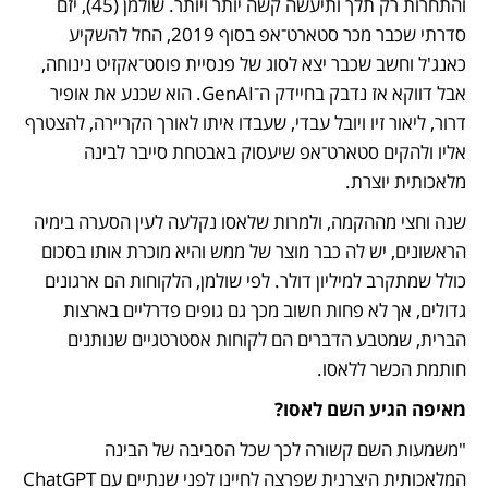
והתחרות רק תלך ותיעשה קשה יותר ויותר. שולמן (45), יזם 
סדרתי שכבר מכר סטארט־אפ בסוף 2019, החל להשקיע 
כאנג'ל וחשב שכבר יצא לסוג של פנסיית פוסט־אקזיט נינוחה, 
אבל דווקא אז נדבק בחיידק ה־GenAI. הוא שכנע את אופיר 
דרור, ליאור זיו ויובל עבדי, שעבדו איתו לאורך הקריירה, להצטרף 
אליו ולהקים סטארט־אפ שיעסוק באבטחת סייבר לבינה 
מלאכותית יוצרת. 
שנה וחצי מההקמה, ולמרות שלאסו נקלעה לעין הסערה בימיה 
הראשונים, יש לה כבר מוצר של ממש והיא מוכרת אותו בסכום 
כולל שמתקרב למיליון דולר. לפי שולמן, הלקוחות הם ארגונים 
גדולים, אך לא פחות חשוב מכך גם גופים פדרליים בארצות 
הברית, שמטבע הדברים הם לקוחות אסטרטגיים שנותנים 
חותמת הכשר ללאסו.
מאיפה הגיע השם לאסו?
"משמעות השם קשורה לכך שכל הסביבה של הבינה 
המלאכותית היצרנית שפרצה לחיינו לפני שנתיים עם ChatGPT 