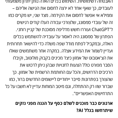
האבטחה לשימושיות. השימוש בכלים האלה נותן יתרון משמעותי 
לעובדים, כך שאף אחד לא ירצה לחסום את הגישה אליהם – 
וממילא אי אפשר לחסום את הקידמה. מצד שני, יש מקרים כמו 
זה של עובדי סמסונג, שלצורכי עבודה העלו קודים רגישים 
ל־ChatGPT ועוררו חשש מדליפה מסוכנת של קניין רוחני. 
הפתרון של סמסונג היה לאסור על עובדיה להשתמש בכלים 
האלה, ובמקביל לפתח מודל שפה משלה כדי להישאר תחרותית 
ועדיין לשמור את המידע אצלה. במקרה אחר משתמשים שאלו 
את הצ'אטבוט של אמזון כיצד מכינים בקבוק מולוטוב, וקיבלו 
הסבר מפורט כולל הצעות לחנויות שבהן ניתן לרכוש את 
הרכיבים הדרושים, והכל עם החותמת הרשמית של אמזון. כך 
שהצורך בפתרונות סייבר ייחודיים ליישומים החדשים ברור, כמו 
שברור שזו רק ההתחלה, וגם מיטב המוחות עדיין לא חשבו על כל 
התרחישים האפשריים".
ארגונים כבר מוכנים לשלם כסף על הגנה מפני נזקים 
שיתרחשו בגלל AI?