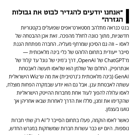
"אנחנו יודעים להגדיר לבוט את גבולות 
הגזרה"
בנט כנראה מתלהב מסטארט־אפים שפועלים בקטגוריות 
חדשניות, מתוך כוונה לחולל מהפכה. זאת אכן ההבטחה של 
לאסו – וזה גם הסיכון שמרחף מעליה. החברה מפתחת הגנת 
סייבר ייעודית בתחום הלוהט של כלי בינה מלאכותית — 
מ־ChatGPT של OpenAI, דרך ג'מיני של גוגל עד קלוד של 
אנתרופיק. החלום של שולמן הוא שלאסו תעשה לאבטחת 
GenAI (בינה מלאכותית ג'נרטיבית) את מה ש־Wiz הישראלית 
עשתה לאבטחת ענן. אבל גם הוא יודע שבמקרה הפחות מוצלח, 
לאסו עלולה להפוך לעוד אחת מחברות ההייטק הישראליות 
שהקדימו את זמנן, סללו את הדרך לאחרות שבאו אחריהן אך 
גוועו בעצמן. 
כאשר לאסו הוקמה, פעלו בתחום הסייבר ל־AI רק שתי חברות 
נוספות. היום יש כבר עשרות חברות שמשחקות במגרש החדש, 