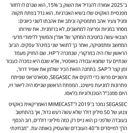
ב־2025 אמורה להגדיל את השוק ב־15%, הוא שגרם לו לחזור 
מפנסיית האקזיט שלו בשיא האנרגיות. הוא גדל בפתח תקווה 
ומגיל צעיר אהב מתמטיקה וניתב את אהבתו לשני כיוונים: 
מסחר במניות ופריצה למחשבים, לא בו־זמנית. את שירותו 
הצבאי עשה בחטיבת המחקר של אמ"ן והמשיך ללימודי מדעי 
המחשב ומתמטיקה, ואחר כך לתואר שני במינהל עסקים. הג'וב 
הראשון שלו היה במרקורי, שנמכרה ל־HP. שם החזיק מעמד 
שנתיים עד שמצא עבודה באופטיר, אלא שגם היא נמכרה כעבור 
זמן קצר ל־SAP. בתחנה הזאת הכיר שולמן את אופיר דרור, 
והשניים פרשו כדי להקים את SEGASEC, סטארט־אפ שפיתח 
פתרונות למניעת פישינג. המפתח הראשון שגייסו היה ליאור זיו, 
היום סמנכ"ל הטכנולוגיות בלאסו. 
SEGASEC נמכר ב־2019 ל־MIMECAST האמריקאית באקזיט 
צנוע של 50 מיליון דולר שלא עשה רעש גדול, אך בהתחשב 
בעובדה שלפני כן הוא גייס רק כמה מיליוני דולרים, רוב הכסף 
הלך למייסדים ול־40 העובדים שהעסיק באותה עת. "מבחינתי 