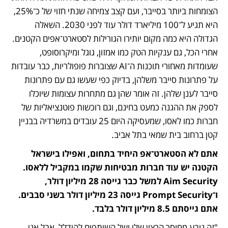
הצומחות ביותר בסייבר, ועם קצב צמיחה שנתי חזוי של כ־25%, 
היא תגיע ל־100 מיליארד דולר עוד לפני 2030. השאלה 
הגדולה היא כמה מקום יותירו הגורילות לסטארט־אפים הקטנים. 
אחרי הכל, גם ענקיות הטק כמו אמזון, גוגל ומיקרוסופט, 
שעומדות מאחורי תוכנות ה־AI שצוברות פופולריות, כבר עובדות 
על פתרונות סייבר משלהן, בדיוק כפי שעשו גם עם פתרונות 
סייבר לענן שלהן. זה אומר שהן גם מתחרות עצומות שיוכלו 
לספק את ההגנה כמעט בחינם, וגם רוכשות פוטנציאליות של 
חברות כמו לאסו, שמעסיקה היום 25 עובדים במשרדיה בבניין 
קטן ברחוב בית שמאי בתל אביב.
אתם לא הסטארט־אפ היחיד בתחום, ואפילו בישראל 
הקטנה יש עוד חברות מבטיחות שקמו במקביל ללאסו. 
Aim Security למשל כבר גייסה 28 מיליון דולר, 
ו־Prompt Security גייסה 23 מיליון דולר בשני סבבים. 
אתם גייסתם 8.5 מיליון דולר בלבד. 
"זה נובע מחוסר הרצון שלי ושל השותפים להידלל, אבל אני 