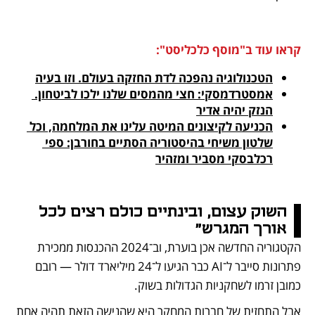
קראו עוד ב"מוסף כלכליסט":
הטכנולוגיה נהפכה לדת החזקה בעולם. וזו בעיה

אמסטרדמסקי: חצי מהמסים שלנו ילכו לביטחון. 
הנזק יהיה אדיר

הכניעה לקיצונים המיטה עלינו את המלחמה, וכל 
שלטון משיחי בהיסטוריה הסתיים בחורבן: ספי 
רכלבסקי מסביר ומזהיר

השוק עצום, ובינתיים כולם רצים לכל 
אורך המגרש"
הקטגוריה החדשה אכן בוערת, וב־2024 ההכנסות ממכירת 
פתרונות סייבר ל־AI כבר הגיעו ל־24 מיליארד דולר — רובם 
כמובן זרמו לשחקניות הגדולות בשוק.
אבל התחזית של חברות המחקר היא שהנישה הזאת תהיה אחת 