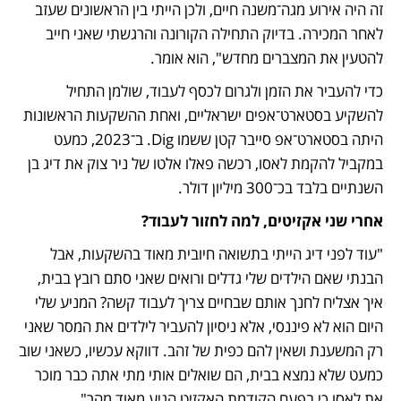
זה היה אירוע מגה־משנה חיים, ולכן הייתי בין הראשונים שעזב 
לאחר המכירה. בדיוק התחילה הקורונה והרגשתי שאני חייב 
להטעין את המצברים מחדש", הוא אומר.
כדי להעביר את הזמן ולגרום לכסף לעבוד, שולמן התחיל 
להשקיע בסטארט־אפים ישראליים, ואחת ההשקעות הראשונות 
היתה בסטארט־אפ סייבר קטן ששמו Dig. ב־2023, כמעט 
במקביל להקמת לאסו, רכשה פאלו אלטו של ניר צוק את דיג בן 
השנתיים בלבד בכ־300 מיליון דולר. 
אחרי שני אקזיטים, למה לחזור לעבוד?
"עוד לפני דיג הייתי בתשואה חיובית מאוד בהשקעות, אבל 
הבנתי שאם הילדים שלי גדלים ורואים שאני סתם רובץ בבית, 
איך אצליח לחנך אותם שבחיים צריך לעבוד קשה? המניע שלי 
היום הוא לא פיננסי, אלא ניסיון להעביר לילדים את המסר שאני 
רק המשענת ושאין להם כפית של זהב. דווקא עכשיו, כשאני שוב 
כמעט שלא נמצא בבית, הם שואלים אותי מתי אתה כבר מוכר 
את לאסו כי בפעם הקודמת האקזיט הגיע מאוד מהר".