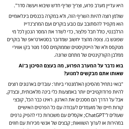
היא עדיין מערב פרוע, וצריך שריף חדש שיבוא ויעשה סדר".
שולמן רוצה להיות השריף הזה, ולא במקרה בכנסים בינלאומיים 
הוא מקפיד להסתובב עם כובע בוקרים ועם המרצ'נדייז 
הרלבנטי, כולל חבל פלצור, כדי לשדר את המסר הנכון לכל מי 
שפוגש בו. צופה מהצד יחשוב שמדובר בסטארט־אפ של בוקרים 
מטקסס ולא של הייטקיסטים שממוקמים 100 מטר בקו אווירי 
ממלבן הקורקינטים של מתחם שרונה. 
בוא נדבר על המערב הפרוע, מה בעצם הסיכון ב־AI 
שאותו אתם מבקשים למנוע?
"בואי נתחיל מהסיכון האלמנטרי ביותר: עובדים בארגונים רוצים 
להיות פרודוקטיביים יותר באמצעות כלי בינה מלאכותית, ובצדק, 
אבל על הדרך הם מסכנים את הארגון. ראינו כבר הכל, קובצי 
קורות חיים של מועמדים לעבודה עם כל הפרטים האישיים 
שעולים ל־ChatGPT; אקסלים עם משכורות כדי להפיק גרפים 
במהירות או לערוך השוואות; קבצים של אנשי מכירות עם חוזים 