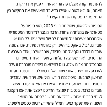
לדעת מה קורה אצלנו פה וזה לא אמור לעניין את הלקוח. 
האמת, אני לא בטוח שאפילו בדיעבד הוא עשה את ההקשר בין 
המתקפה להפסקת השיחה הקצרה".
הסיפור של לאסו, שהוקמה ביוני 2023, הוא סיפור על 
סטארט־אפ במלחמה שחורג הרבה מעבר למלחמה המטפורית 
של חברות צעירות על תשומת לב של משקיעים, לקוחות או 
עובדים. "ב־7 באוקטובר היינו רק בהתחלת פיתוח, עם שמונה 
עובדים בלבד נוסף על המייסדים", אומר שולמן, אחד מארבעת 
המייסדים. "איך שפרצה המלחמה, אופיר, אחד המייסדים 
וסמנכ"ל המוצרים שלנו, גויס למילואים ביחידה מובחרת ונעלם 
לארבעה חודשים, ואחרי שחזר אלינו גויס לסבב נוסף. המפתח 
הראשון שהבאנו גויס לכמה חודשי מילואים, ויחד איתו עובדים 
נוספים. בתוך שבועות אחדים מצאנו את עצמנו עם חמישה 
עובדים בלבד. בנסיבות שנוצרו החלטנו לפצל את לאסו הקטנה 
לשתי חברות: אחת שבכל זאת תמשיך לפתח את המוצר, 
והשנייה שתתפקד כמעין חמ"ל שהוקדש לגיוס כספים ולשינוע 