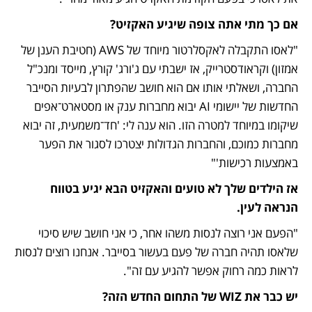
אם כך מתי אתה צופה שיגיע האקזיט?
"לאסו התקבלה לאקסלרטור מיוחד של AWS (חטיבת הענן של 
אמזון) וקראודסטרייק, אז ישבתי עם ג'ורג' קורץ, מייסד ומנכ"ל 
החברה, ושאלתי אותו אם הוא חושב שהפתרון לבעיות הסייבר 
החדשות של יישומי AI יבוא מחברות ענק או מסטארט־אפים 
שיקומו במיוחד למטרה הזו. הוא ענה לי: 'חד־משמעית, זה יבוא 
מחברות כמוכם, והחברות הגדולות יצטרכו לסגור את הפער 
באמצעות רכישות'"
אז הילדים שלך לא טועים והאקזיט הבא יגיע בטווח 
הנראה לעין. 
"הפעם אני רוצה לנסות משהו אחר, כי אני חושב שיש סיכוי 
שלאסו תהיה חברה של פעם בעשור בסייבר. אנחנו רוצים לנסות 
לראות כמה רחוק אפשר להגיע עם זה".
יש כבר את WIZ של התחום החדש הזה? 