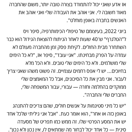
אז אדע שאני יכול להתמודד בצורה טובה יותר, משום שהחברה 
מאוד חשובה לי. אני אוהב את העבודה שלי ואני אוהב את 
האנשים בחברה באופן מוחלט".
ביוני 2022, בעיצומם של טיפולי הכימותרפיה, סיפר ויס 
ל"הטלגרף" ש־40 שעות לאחר הניתוח להוצאת הגידול הוא כבר 
השתחרר מבית החולים. לקיחת פסק זמן מהחברה מעולם לא 
עמדה על הפרק מבחינתו. "אני עובד", סיפר אז, "לא כל הימים 
שלי מושלמים. ולא כל הימים שלי טובים. ולא הכל מלא 
בחיוכים... יש לי אפס רחמים עצמיים. זה פשוט משהו שאני צריך 
לעבור. אני מבין את כל הסיכונים, אבל כל המאמצים שלי 
ממוקדים בהחלמה וחזרה — עבורי, עבור המשפחה שלי, 
החברים שלי והחברה".
"יש כל מיני סטיגמות על אנשים חולים, שהם צריכים להתנהג 
באופן כזה או אחר", הוא אומר כעת. "אבל אני גיליתי שלכל אחד 
יש את המסע הפרטי שלו. זה ממש כמו תפריט של מסעדה 
סינית — כל אחד יכול לבחור מה שמתאים לו, אין נכון ולא נכון".