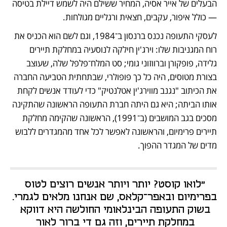
הבעלים של אייר אסיה, המחיר ששילם היה לשמש דיילת בטיסה 
— כולל איפור, עקבים, חצאית ורגליים מגולחות.  
לעסקי התעופה נכנס ברנסון ב־1984, וגם לשם הוא הכניס את 
רוח המגניבות שלו: וירג'ין חילקה לנוסעיה במחלקת תיירים 
גלידה, פופקורן וברווזוני גומי; סט המלח־פלפל שלה, שעוצב 
בצורת מטוסים, היה כל כך פופולרי, שבתחתית הטביעה החברה 
את הכיתוב "נגנב מווירג'ין אטלנטיק" כדי לעודד אנשים לקחת 
אותו הביתה; היא גם היתה חברת התעופה הראשונה שהתקינה 
מסכים בגב המושבים (ב־1991), הראשונה שהקימה מחלקת 
תיירים פרימיום, והראשונה לאפשר לכל אחד מהמגדרים ללבוש 
מדים של המגדר ההפוך. 
"לואו קוסט? יותר ויותר אנשים רוצים לטוס 
בפרימיום ובאפר־קלאס, שם אנחנו מלאים לגמרי. 
בשוק התעופה הבינלאומי החולשה היא דווקא 
במחלקת תיירים, וזה גם די ברור לאור 