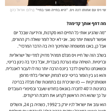
שי ויס עם אחותו דנה ויס. "היא בחייה ואני בחיי"
(
צילום: אוראל כהן
)
מה דחף אותך קדימה?
"מה שהניע אותי כל החיים הוא סקרנות, והידיעה שבכל יום 
אפשר לעשות יותר טוב. אני לא יכול לומר שאלה רק ההורים, 
אבל כן, באנו ממשפחה שהחינוך היה בה הדבר המרכזי". 
בשלב הזה של חייו ויס מגלם תמהיל מדויק למדי של ישראליות 
ובריטיות. השיחה עמו נערכת בעברית, אבל ניכר בה ניגון בריטי, 
וכשאנחנו גולשים לדבר ביזנס הרבה יותר נוח לו לעבור לאנגלית. 
והוא נע בין הומור בריטי יבש לצחוק ישראלי בלתי מרוסן 
ושטותניקיות — כזו שניכרת גם בתמונות שלו מבלה בבריכה 
בחגיגות ה־40 לחברה בווגאס בחודש שעבר ובסיפורי העובדים 
על כך שהוא היה הראשון לקרוע את רחבת הריקודים.
הוא עזב את ישראל לניו יורק ב־1992, כשהיה בן 24, והשלים 