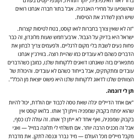
ברור לאור האינפלציה, יוקר המחיה, וקונפליקטים בעולם 
שהשפיעו על מחירי האנרגיה. אבל בתור חברה אנחנו רואים 
שיש רצון לשדרג את הטיסות. 
"זה לא שאין צורך בחברות לואו קוסט, בטח לטיסות קצרות. 
ישראל היא בדיוק על הגבול. ארבע־חמש שעות מלונדון, זה כבר 
פחות נעים לשבת בלי מקום לרגליים. ולפעמים צריך לבחון את 
הדברים כשהם לא עובדים כמו שהיית רוצה. בווירג'ין אנחנו 
מתפארים בזה שאנחנו דואגים ללקוחות שלנו, כמובן כשהדברים 
עובדים ומתקתקים, אבל בייחוד כשהם לא עובדים. והיכולת של 
הצוותים שלנו לדאוג ללקוחות שלנו היא פשוט יוצאת מן הכלל".
תן לי דוגמה.
"אם אחד הדיילים יגלה שאת טסה לכבוד יום הולדת, יכול להיות 
שהוא יפתח בקבוק שמפניה וייתן לך אותו. בלואו קוסט אין 
בקבוק שמפניה, ואף אחד לא ייתן לך אותו. זה עולה לנו כסף, 
אבל זה מכניס הרבה יותר. אם תשלחי לי תלונה במייל — ואני 
מקבל מיילים מכל העולם — מיד נברר וננסה לתקן. את מדברת 