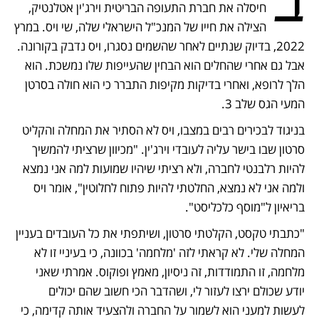
ב
חיסלה את חברת התעופה הבריטית וירג'ין אטלנטיק, 
הצילה את חייו של המנכ"ל הישראלי שלה, שי ויס. במרץ 
2022, בדיוק שנתיים לאחר שהשמים נסגרו, ויס נדבק בקורונה. 
אבל גם אחרי שהחלים הוא הבחין שהעייפות שלו נמשכת. הוא 
הלך לרופא, ואחרי בדיקות מקיפות התברר כי הוא חולה בסרטן 
המעי הגס שלב 3.
בניגוד לבכירים רבים במצבו, ויס לא הסתיר את המחלה והקליט 
סרטון שבו בישר עליה לעובדי וירג'ין. "מכיוון שרציתי להמשיך 
להיות רלבנטי לחברה, ולא רציתי שיהיו שמועות למה אני נמצא 
ולמה אני לא נמצא, החלטתי להיות פתוח לחלוטין", אומר ויס 
בריאיון ל"מוסף כלכליסט". 
"כתבתי טקסט, הקלטתי סרטון, ושיתפתי את כל העובדים בעניין 
המחלה שלי. לא קראתי לזה 'מלחמה' בכוונה, כי בעיניי זו לא 
מלחמה, זו התמודדות, זה ניסיון, מאמץ ופוקוס. אמרתי שאני 
יודע שכולם ירצו לעזור לי, ושהדבר הכי חשוב שהם יכולים 
לעשות למעני הוא לשמור על החברה ולהצעיד אותה קדימה, כי 