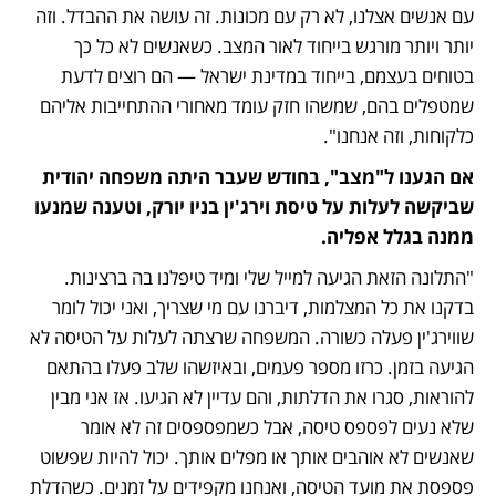
עם אנשים אצלנו, לא רק עם מכונות. זה עושה את ההבדל. וזה 
יותר ויותר מורגש בייחוד לאור המצב. כשאנשים לא כל כך 
בטוחים בעצמם, בייחוד במדינת ישראל — הם רוצים לדעת 
שמטפלים בהם, שמשהו חזק עומד מאחורי ההתחייבות אליהם 
כלקוחות, וזה אנחנו".
אם הגענו ל"מצב", בחודש שעבר היתה משפחה יהודית 
שביקשה לעלות על טיסת וירג'ין בניו יורק, וטענה שמנעו 
ממנה בגלל אפליה.
"התלונה הזאת הגיעה למייל שלי ומיד טיפלנו בה ברצינות. 
בדקנו את כל המצלמות, דיברנו עם מי שצריך, ואני יכול לומר 
שווירג'ין פעלה כשורה. המשפחה שרצתה לעלות על הטיסה לא 
הגיעה בזמן. כרזו מספר פעמים, ובאיזשהו שלב פעלו בהתאם 
להוראות, סגרו את הדלתות, והם עדיין לא הגיעו. אז אני מבין 
שלא נעים לפספס טיסה, אבל כשמפספסים זה לא אומר 
שאנשים לא אוהבים אותך או מפלים אותך. יכול להיות שפשוט 
פספסת את מועד הטיסה, ואנחנו מקפידים על זמנים. כשהדלת 