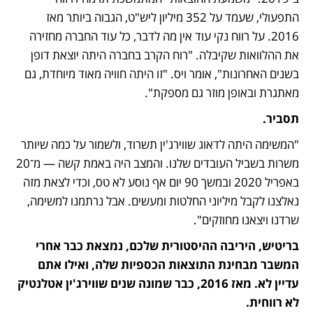
התפעולי, שעמד על 352 מיליון ליש"ט, הגבוה ביותר מאז 
2016. על רווח נקי עוד אין מה לדבר, כל עוד החברה מחזירה 
את ההלוואות שקיבלה. "רוח הקרב בחברה היתה יוצאת דופן 
בשנים האחרונות", אומר ויס. "זו היתה חוויה מאוד מיוחדת, גם 
מאתגרת ובאופן מוזר גם מספקת".
תסביר.
"המשימה היתה לדאוג שווירג'ין תשרוד, ולשמור על כמה שיותר 
משרות בשביל העובדים שלנו. והמצב היה באמת קשה — מ־20 
באפריל 2020 ובמשך 90 יום אף נוסע לא טס, וכדי לצאת מזה 
נאלצנו לקבל מיליוני החלטות ומעשים. אבל נרתמנו למשימה, 
שרדנו ויצאנו מחוזקים".
בריטיש, היריבה ההיסטורית שלכם, נמצאת כבר אחרי 
המשבר מבחינת התוצאות הכספיות שלה, ואילו אתם 
עדיין לא. מאז 2016, כבר שמונה שנים שווירג'ין אטלנטיק 
לא רווחית.