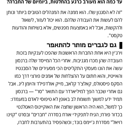
עד כמה הוא מעורב כרגע בהחלטות, ביומיום של החברה?
"זה לא הסגנון שלו. הוא ממנה את המנהלים הטובים ביותר ונותן 
להם לעשות את העבודה שלהם. הוא יכול לעזור, לשאול 
ולהקשות, אבל לא באמצעות מפגשים, אלא בשיחות והודעות 
טקסט".
גם לגברים מותר להתאפר
וירג'ין היא אחת החברות הראשונות שהפכו לענקיות בזכות 
העובדה שהן מכרו מגניבות. אחרי הכל המייסד שלה ברנסון 
עשה את הונו מעסקי התקליטים הכי מסעירים של הסבנטיז 
והאייטיז, והוא חתום על ההצלחות של אמנים פורצי דרך כמו 
הסקס פיסטולס, קאלצ'ר קלאב, מייק אולדפילד והיומן ליג. אבל 
גם אחרי שכבר הפך למיליארדר עם התואר "סר" — ברנסון 
תמיד ידע למשוך תשומת לב באופן לא טיפוסי לאדם במעמדו: 
כך למשל, הוא היה הראשון שחצה את האוקיינוס האטלנטי 
בכדור פורח; הגיח לתפקידי אורח בסדרה "חברים" ובסרט "קזינו 
רויאל" מסדרת ג'יימס בונד; וכשהפסיד בהתערבות לחברו, 