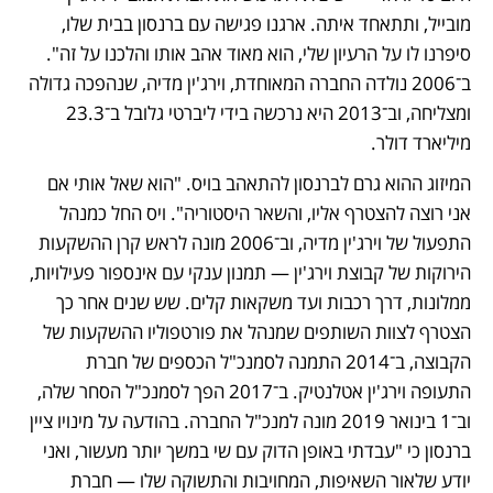
מובייל, ותתאחד איתה. ארגנו פגישה עם ברנסון בבית שלו, 
סיפרנו לו על הרעיון שלי, הוא מאוד אהב אותו והלכנו על זה". 
ב־2006 נולדה החברה המאוחדת, וירג'ין מדיה, שנהפכה גדולה 
ומצליחה, וב־2013 היא נרכשה בידי ליברטי גלובל ב־23.3 
מיליארד דולר. 
המיזוג ההוא גרם לברנסון להתאהב בויס. "הוא שאל אותי אם 
אני רוצה להצטרף אליו, והשאר היסטוריה". ויס החל כמנהל 
התפעול של וירג'ין מדיה, וב־2006 מונה לראש קרן ההשקעות 
הירוקות של קבוצת וירג'ין — תמנון ענקי עם אינספור פעילויות, 
ממלונות, דרך רכבות ועד משקאות קלים. שש שנים אחר כך 
הצטרף לצוות השותפים שמנהל את פורטפוליו ההשקעות של 
הקבוצה, ב־2014 התמנה לסמנכ"ל הכספים של חברת 
התעופה וירג'ין אטלנטיק. ב־2017 הפך לסמנכ"ל הסחר שלה, 
וב־1 בינואר 2019 מונה למנכ"ל החברה. בהודעה על מינויו ציין 
ברנסון כי "עבדתי באופן הדוק עם שי במשך יותר מעשור, ואני 
יודע שלאור השאיפות, המחויבות והתשוקה שלו — חברת 