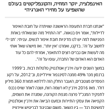
האינפלציה, יוקר המחיה, והקונפליקטים בעולם 
שהשפיעו על מחירי האנרגיה"
"אנחנו חברת התעופה הראשונה שוויתרה על חובת האיפור 
לדיילות", אומר ויס בגאווה. "זה התחיל מזה שנשאלתי באחת 
הפגישות למה יש לנו מדיניות חובת איפור לנשים. עניתי: 'תני לי 
לחשוב על זה'. בדקנו, ואמרנו 'אין יותר'. ואז מישהו שאל אותי 
מה לעשות אם גברים רוצים להתאפר, אמרתי להם כל עוד 
האדום הוא האדום של החברה, עופו על זה".
במשך השנים ידעה וירג'ין אטלנטיק טלטלות רבות. ב־1999 
ברנסון מכר 49% ממנה לסינגפור איירליינס, וב־2012, על רקע 
הפסדים מצטברים, הועבר החלק הזה לדלתא תמורת 360 מיליון 
דולר. מאז 2016 וירג'ין לא רשמה רווח, ושנה לאחר שויס נכנס 
לתפקיד המנכ"ל פרצה מגפת הקורונה, שסגרה את השמים, 
הקפיאה את עסקי התיירות וכמעט הביאה את וירג'ין אטלנטיק 
לפשיטת רגל — בין השאר, משום שבניגוד לבריטיש איירווייז 