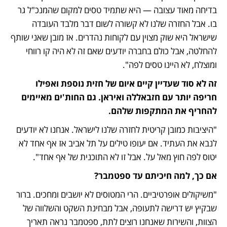
בדיחה מאוד עצובה — היא שתמיד טסים למקום שהמנכ"ל גר 
בו. אבל החזרה שלנו לא קשורה לשום דבר מלבד העובדה 
שישראל היא שוק מצוין עם לקוחות נהדרים. אז מובן שאני שותף 
להחלטה, אבל כולם בחברה יודעים שאם זה לא היה קו רווחי 
ומוצלח, לא היינו טסים לפה".
זה לא סוד שעדיין קיים איום של חזית נוספת ואפילו 
חריפה יותר עם חזבאללה ואיראן. גם החות'ים מאיימים 
להחריף את המתקפות שלהם. 
"היציבות כמובן קריטית לחזרה שלנו לישראל. אנחנו לא יודעים 
לנבא את העתיד. אם יעופו טילים על תל אביב אז אף אחד לא 
יטוס לפה חוץ מאל על. אבל זו לא התוכנית של אף אחד".
אם כך, למה חיכיתם עד ספטמבר?
"משיקולים אופרטיביים. הרי המטוסים לא יושבים ומחכים. ברור 
שבקיץ יש דרישה לתעופה, אבל מבחינת השקט והשלווה של 
הצוות, והשירות שאנחנו רוצים לתת, ספטמבר נראה תאריך 