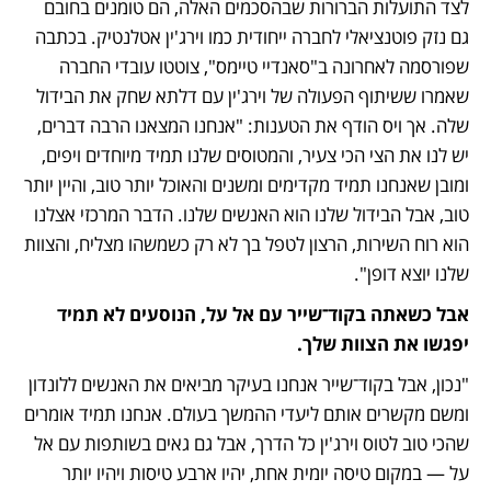
לצד התועלות הברורות שבהסכמים האלה, הם טומנים בחובם 
גם נזק פוטנציאלי לחברה ייחודית כמו וירג'ין אטלנטיק. בכתבה 
שפורסמה לאחרונה ב"סאנדיי טיימס", צוטטו עובדי החברה 
שאמרו ששיתוף הפעולה של וירג'ין עם דלתא שחק את הבידול 
שלה. אך ויס הודף את הטענות: "אנחנו המצאנו הרבה דברים, 
יש לנו את הצי הכי צעיר, והמטוסים שלנו תמיד מיוחדים ויפים, 
ומובן שאנחנו תמיד מקדימים ומשנים והאוכל יותר טוב, והיין יותר 
טוב, אבל הבידול שלנו הוא האנשים שלנו. הדבר המרכזי אצלנו 
הוא רוח השירות, הרצון לטפל בך לא רק כשמשהו מצליח, והצוות 
שלנו יוצא דופן".
אבל כשאתה בקוד־שייר עם אל על, הנוסעים לא תמיד 
יפגשו את הצוות שלך.
"נכון, אבל בקוד־שייר אנחנו בעיקר מביאים את האנשים ללונדון 
ומשם מקשרים אותם ליעדי ההמשך בעולם. אנחנו תמיד אומרים 
שהכי טוב לטוס וירג'ין כל הדרך, אבל גם גאים בשותפות עם אל 
על — במקום טיסה יומית אחת, יהיו ארבע טיסות ויהיו יותר 