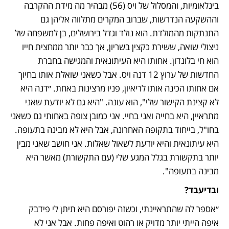
בינלאומיות, והמסלול של ויס (56) מבהיר מה מידת ההקרבה 
וההשקעה הנדרשות, שברוב המקרים מתלווה אליהן גם 
התנתקות מהמולדת. הוא נולד וגדל בירושלים, בן למשפחה של 
ניצולי שואה, ששירת כקצין בשריון, אך כבר יותר ממחצית חייו 
הוא חי בלונדון. אחותו היא העיתונאית והמגישה בחברת 
החדשות של ערוץ 12 דנה ויס. אבל כשאני שואלת אותו בחיוך 
אם אחותו הכינה אותו לריאיון, פניו מרצינות באחת. ״דנה היא 
לא קצינת הקישור שלי", הוא עונה. "היא גם לא יודעת שאני 
מתראיין, היא בחייה ואני בחיי. אני כמובן צופה באחותי גם כשאני 
בחו"ל, בייחוד בתקופה האחרונה, אבל היא לא מבינה בתעופה. 
היא עיתונאית והיא יודעת לשאול שאלות. אני חושב שאני מבין 
יותר בתקשורת בגלל המגע שלי (עם התקשורת) מאשר היא 
מבינה בתעופה".
ובדיעבד?
״אספר לה שהתראיינתי, וכשזה יפורסם היא תיתן לי פידבק 
איפה הייתי יותר מדויק או רהוט ואיפה פחות. אבל אני לא 