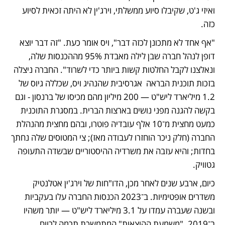
ואיזי ג'ט, שקיבלו סיוע ממשלתי, וירג'ין לא היתה זכאית לסיוע 
כזה. 
"אף אחד לא מתכונן לכזה דבר", ויס אומר כעת. "זה דבר יוצא 
דופן לנהל חברה שבן לילה מאבדת 95% מההכנסות שלה, 
ונאלצנו לקבל החלטות קשות ביותר כדי לשרוד". החברה ניצלה 
בזכות תוכנית הבראה  אגרסיבית שהנהיג ויס, שכללה גיוס של 
1.2 מיליארד ליש"ט — 200 מיליון מהם מכיסו של ברנסון - וגם 
בקשה להגנה מפני נושים בארצות הברית. במסגרת התוכנית 
כמעט מחצית מ־10 אלף עובדיה פוטרו, ובהם מחצית מהנהלת 
החברה (חלק ניכר הוחזרו לעבודה מאז); צי המטוסים שלה נחתך 
בחדות; והיא עזבה את משרדיה ההיסטוריים שבשדה התעופה 
גטוויק.
כיום, ארבע שנים לאחר מכן, הדו"חות של וירג'ין אטלנטיק 
משדרים אופטימיות. ב־2023 הכנסות החברה עלו בעקביות 
ובשנה שעברה עמדו על 3.1 מיליארד ליש"ט — יותר משהיו 
ב־2019. "משמעת ההוצאות" המתמשכת תרמה לרווח 