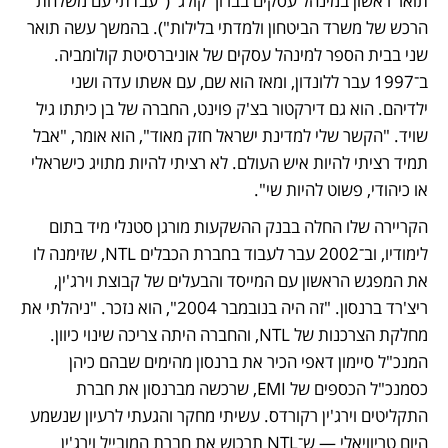
תואר ראשון במינהל עסקים בברוך קולג' ("עבדתי עם משלחת 
הרכש של משרד הביטחון ולמדתי בלילות"). בהמשך עשה תואר 
שני בבית הספר למינהל עסקים של אוניברסיטת קולומביה. 
ב־1997 עבר ללונדון, ומאז הוא שם, עם אשתו עדה ושני 
ילדיהם. הוא גם דירקטור בצ'ק פוינט, החברה של בן כיתתו גיל 
שויד. "הקשר שלי למדינת ישראל חזק מאוד", הוא אומר, "אבל 
תמיד רציתי להיות איש העולם. לא רציתי להיות מתויג כישראלי 
או כיהודי, פשוט להיות שי".
הקריירה שלו החלה בבנק ההשקעות מורגן סטנלי מיד בתום 
לימודיו, וב־2002 עבר לעבוד בחברת הכבלים NTL, שזימנה לו 
את המפגש הראשון עם המייסד והבעלים של קבוצת וירג'ין, 
ריצ'רד ברנסון. "זה היה בנובמבר 2004", הוא נזכר. "ניהלתי את 
מחלקת הצרכנות של NTL, והחברה היתה צריכה שינוי כיוון. 
המנכ"ל סיימון דאפי הכיר את ברנסון מהימים שבהם כיהן 
כסמנכ"ל הכספים של EMI, שרכשה מברנסון את חברת 
התקליטים וירג'ין רקורדס. עשיתי מחקר והגעתי לרעיון שנשמע 
היום טריוויאלי — ש־NTL תרכוש את חברת המובייל וירג'ין 