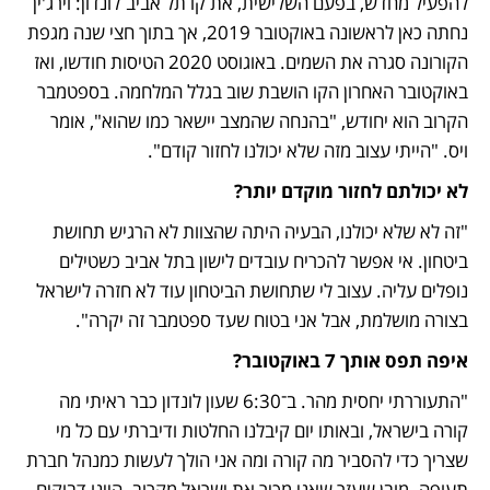
להפעיל מחדש, בפעם השלישית, את קו תל אביב־לונדון: וירג'ין 
נחתה כאן לראשונה באוקטובר 2019, אך בתוך חצי שנה מגפת 
הקורונה סגרה את השמים. באוגוסט 2020 הטיסות חודשו, ואז 
באוקטובר האחרון הקו הושבת שוב בגלל המלחמה. בספטמבר 
הקרוב הוא יחודש, "בהנחה שהמצב יישאר כמו שהוא", אומר 
ויס. "הייתי עצוב מזה שלא יכולנו לחזור קודם".
לא יכולתם לחזור מוקדם יותר?
"זה לא שלא יכולנו, הבעיה היתה שהצוות לא הרגיש תחושת 
ביטחון. אי אפשר להכריח עובדים לישון בתל אביב כשטילים 
נופלים עליה. עצוב לי שתחושת הביטחון עוד לא חזרה לישראל 
בצורה מושלמת, אבל אני בטוח שעד ספטמבר זה יקרה".
איפה תפס אותך 7 באוקטובר?
"התעוררתי יחסית מהר. ב־6:30 שעון לונדון כבר ראיתי מה 
קורה בישראל, ובאותו יום קיבלנו החלטות ודיברתי עם כל מי 
שצריך כדי להסביר מה קורה ומה אני הולך לעשות כמנהל חברת 
תעופה. מובן שעזר שאני מכיר את ישראל מקרוב. היינו דבוקים 