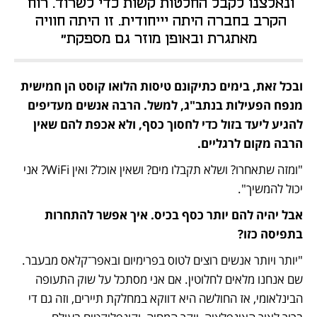
ונאלצנו לקבל החלטות קשות כדי לשרוד. רוח 
הקרב בחברה היתה יייחודית. זו היתה חוויה 
מאתגרת ובאופן מוזר גם מספקת"
ובכל זאת, בימים כתיקונם טיסות הלואו קוסט הן חמישית 
מנפח הפעילות בנתב"ג, למשל. הרבה אנשים מעדיפים 
להגיע ליעד בזול כדי לחסוך כסף, ולא אכפת להם שאין 
הרבה מקום לרגליים.
"ומזה שתאחרו? ושלא תקבלו מים? ושאין אוכל? ואין WiFi? אני 
יכול להמשיך".
אבל יהיה להם יותר כסף בכיס. איך אפשר להתחרות 
בתפיסה כזו?
"יותר ויותר אנשים רוצים לטוס בפרימיום ובאפר־קלאס מבעבר. 
שם אנחנו מלאים לחלוטין. אם אני מסתכל על שוק התעופה 
הבינלאומי, אז החולשה היא דווקא במחלקת תיירים, וזה גם די 