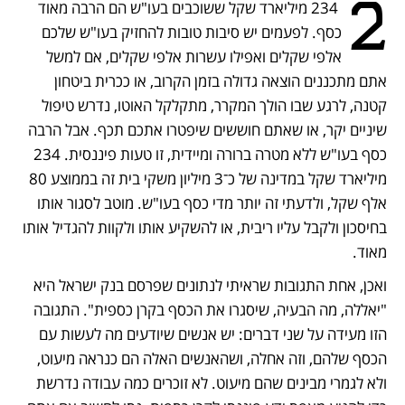
2
 234 מיליארד שקל ששוכבים בעו"ש הם הרבה מאוד 
כסף. לפעמים יש סיבות טובות להחזיק בעו"ש שלכם 
אלפי שקלים ואפילו עשרות אלפי שקלים, אם למשל 
אתם מתכננים הוצאה גדולה בזמן הקרוב, או ככרית ביטחון 
קטנה, לרגע שבו הולך המקרר, מתקלקל האוטו, נדרש טיפול 
שיניים יקר, או שאתם חוששים שיפטרו אתכם תכף. אבל הרבה 
כסף בעו"ש ללא מטרה ברורה ומיידית, זו טעות פיננסית. 234 
מיליארד שקל במדינה של כ־3 מיליון משקי בית זה בממוצע 80 
אלף שקל, ולדעתי זה יותר מדי כסף בעו"ש. מוטב לסגור אותו 
בחיסכון ולקבל עליו ריבית, או להשקיע אותו ולקוות להגדיל אותו 
מאוד.
ואכן, אחת התגובות שראיתי לנתונים שפרסם בנק ישראל היא 
"יאללה, מה הבעיה, שיסגרו את הכסף בקרן כספית". התגובה 
הזו מעידה על שני דברים: יש אנשים שיודעים מה לעשות עם 
הכסף שלהם, וזה אחלה, ושהאנשים האלה הם כנראה מיעוט, 
ולא לגמרי מבינים שהם מיעוט. לא זוכרים כמה עבודה נדרשת 