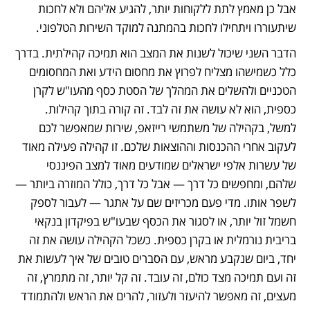
אבל כן מאמץ לתת ללקוחות יותר, להגיע אליהם ולא לחכות 
שיתעוררו ויתחילו לחכות בהמתנה למוקד השירות הטלפוני.
הדבר השני שיכול לשנות את המצב הוא תמיכה קהילתית. בדרך 
כלל כשמישהו מצליח לפרוץ את מחסום הידע ואת המחסומים 
הטכניים ולהשלים את המהלך של הסטת כסף מהעו"ש לקרן 
כספית, הוא לא עושה את זה לבד. זה קורה בתוך קהילות. 
למשל, בקהילה של משתמשי רייזאפ, שירות שמאפשר לכם 
לעקוב אחרי ההכנסות וההוצאות שלכם. זו קהילה פעילה מאוד 
של עשרות אלפי ישראלים שמודעים מאוד למצב הפיננסי 
שלהם, ומחפשים כל דרך — אבל כל דרך, כולל המוזרה ביותר — 
לשפר אותו. מדי פעם מכריזים שם על אתגר — לעבור לספק 
חשמל זול יותר, או לסגור את הכסף שבעו"ש בפיקדון בנקאי 
בריבית נורמלית או בקרן כספית. כשכל הקהילה עושה את זה 
יחד, ביום שנקבע מראש, עם הסברים טובים של איך לעשות את 
זה ועם תמיכה מצד כולם, זה עובד. זה קל יותר, זה מתמרץ, זה 
מעצים, זה מאפשר להיעזר ולעזור, להרים את הראש ולהתמודד 