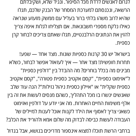
לגרום לאנשים לרדת מכל הסיפור. ונגיד שלא, ושקיבלתם 
הרשאה, ונכנסתם למערכת המסחר של הבנק שלכם, תגלו 
שהיא לרוב משהו בלתי ברור בעליל עם ממשק מזעזע שנראה 
כאילו נלקח מספרי חשבונאות. אם תצליחו לגלות איפה צריך 
להזין את הנתונים הרלבנטיים, תגלו שאתם צריכים לבחור קרן 
כספית.
בישראל יש 30 קרנות כספיות שונות. מצד אחד — שפע! 
תחרות חופשית! מצד אחר — איך לעזאזל אפשר לבחור, כשלא 
מבינים מה בכלל בוחרים? מה ההבדל בין "דולפין כספית" 
ל"אזימוט כספית", "קסם אקטיב כספית פטורה", "קסם אקטיב 
כספית שקלית" או "איילון כספית ניהול נזילות"? הנה עוד שלב 
שאנשים ינשרו בו מכל התהליך, כשהם מנסים לעשות את זה בין 
אלף משימות החיים האחרות. מה אני יודע על דולפין ואזימוט 
כשאני צריך לאסוף את הילד לקנות אוכל לענות למיילים של 
העבודה לעשות כביסה לבדוק מה שלום אמא ולהוריד את הכלב? 
ברחבי הרשת תוכלו למצוא אינספור מדריכים בנושא, אבל בגדול 