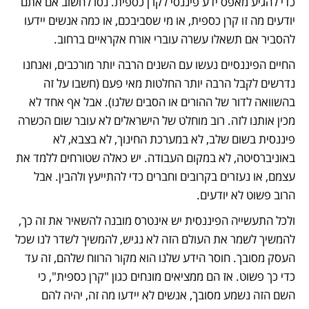
כדי להגיע מאפס ידע פיננסי לקרן כספית. נסו לחשוב אם אתם 
יודעים מה זו קרן כספית, או מי שסביבכם, או כמה אנשים יידעו 
להסביר אם תשאלו עשרה עוברי אורח אקראיים ברחוב. 
החיים הפיננסיים נעשו עם השנים הרבה יותר מורכבים, ואנחנו 
נדרשים לקבל הרבה יותר החלטות מאי פעם (חשבו על זה 
בהשוואה לדור של ההורים או הסבים שלנו). אבל אף אחד לא 
מכין אותנו לזה. רוב מוחלט של הישראלים לא עובר שום הכשרה 
פיננסית בשום שלב, לא במערכת החינוך, לא בצבא, לא 
באוניברסיטה, לא במקום העבודה. יש כאלה שטורחים ללמד את 
עצמם, או נעזרים בקרובים וחברים כדי להתייעץ ולהבין. אבל 
הרוב פשוט לא יודעים. 
ולכל התעשייה הפיננסית יש אינטרס מובנה להשאיר את זה כך, 
להמשיך לשמר את העולם הזה לא נגיש, להמשיך לשדר לנו שכל 
העסק מסובך. חוסר הידע שלנו הוא מקור הרווח שלהם, זה עד 
כדי כך פשוט. אז הם ממציאים מונחים כגון "קרן כספית", כי 
השם הזה נשמע מסובך, אנשים לא יידעו מה זה, יהיה להם 