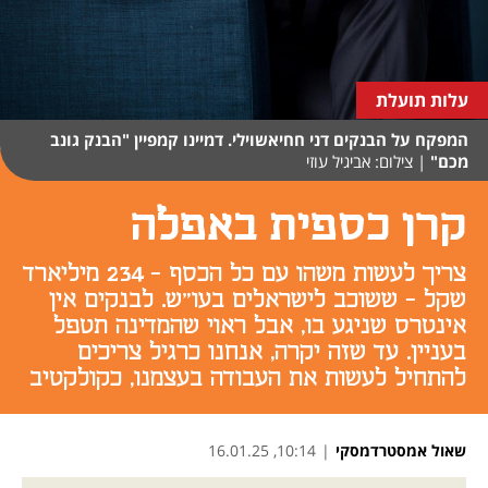
עלות תועלת
המפקח על הבנקים דני חחיאשוילי. דמיינו קמפיין "הבנק גונב
מכם"
|
צילום: אביגיל עוזי
קרן כספית באפלה
צריך לעשות משהו עם כל הכסף - 234 מיליארד
שקל - ששוכב לישראלים בעו"ש. לבנקים אין
אינטרס שניגע בו, אבל ראוי שהמדינה תטפל
בעניין. עד שזה יקרה, אנחנו כרגיל צריכים
להתחיל לעשות את העבודה בעצמנו, כקולקטיב
שאול אמסטרדמסקי
|
10:14, 16.01.25