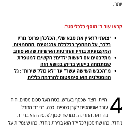
יותר. 
קראו עוד ב"מוסף כלכליסט":
יצאתי לראיין את סבא שלי, הכלכלן פרופ' מריו 
בלכר, על המהפך בכלכלת ארגנטינה, ההחמצות 
המקצועיות בחייו והחרטות האישיות שהוא סוחב

מתלבטים אם לעשות ילדים? הקשיבו למטפלת 
שמתמחה בייעוץ בדיוק בנושא הזה
מ"הכבש השישה עשר" עד "לא כולל שירות": גל 
הנוסטלגיה הוא סימפטום להרדמה כללית

4
 הייתי רוצה שכסף בעו"ש, בטח מעל סכום מסוים, היה 
עובר אוטומטית לקרן כספית. ככה, ברירת מחדל 
בהוראת המדינה. כמו שחיסכון לפנסיה הוא ברירת 
מחדל, כמו שחיסכון לכל ילד הוא ברירת מחדל, כמו שעמלות על 