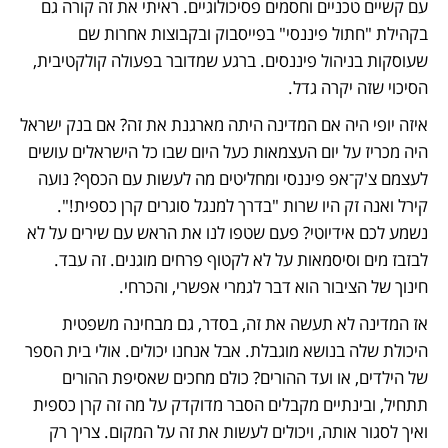
עם קשיים טכניים וחסמים פסיכולוגיים. ראיתי את זה קורה גם 
בקהילת "חתול פיננסי" בפייסבוק ובקבוצות אחרות שם 
שעוסקות בניהול פיננסים. ברגע שמדובר בפעולה קולקטיבית, 
הסיכוי שזה יקרה גדל.
איזה יופי היה אם המדינה היתה מארגנת את זה? אם בנק ישראל 
היה מכריז על יום העצמאות כעל היום שבו כל הישראלים עושים 
לעצמם צ'ק־אפ פיננסי ומחליטים מה לעשות עם הכסף? נועה 
קירל ואנה זק היו שרות "בדרך למנגל סוגרים קרן כספית!". 
נשמע לכם אידיוטי? פעם שטפו לנו את הראש עם שירים על לא 
לבזבז מים וסיסמאות על לא לקטוף פרחים מוגנים. זה עבד. 
חינוך של הציבור הוא דבר לגמרי אפשרי, והכרחי.
אז המדינה לא תעשה את זה, בסדר, גם מבחינה משפטית 
היכולת שלה בנושא מוגבלת. אבל אנחנו יכולים. אולי בית הספר 
של הילדים, או ועד ההורים? כולם מחכים שאסיפת ההורים 
תתחיל, ובינתיים מקבלים הסבר מדוקדק על מה זה קרן כספית 
ואיך לסגור אותה, ויכולים לעשות את זה על המקום. צריך רק 