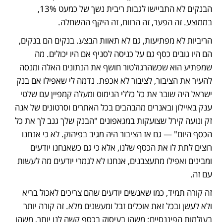
הבנקים לא התביישו לגבות ריבית נשך של כמעט 13%, 
בממוצע. זה הפער, זה הרווח, זה היקף ההשחלה.
הריביות לא מפתיעות, גם לא תאוות הבצע. בנקים הם בנקים, 
הם היו גובים כסף גם על כניסה לסניף אם היו יכולים. מה 
שמפתיע הוא שכשהרגולטור חושף את הנתונים האלה ומנסה 
להעיר את הציבור, לציבור לא אכפת. נדמה לי שאפילו אם בנק 
ישראל היה שובר את כל כללי הנימוס ומעלה קמפיין עם שלטי 
ענק באיילון ובאנרים מהבהבים בכל האתרים וסרטונים של אנה 
זק ונועה קירל שצועקות במגאפונים "הבנק שלך גנב לך את כל 
הכסף היום" — גם אז הציבור היה מגיב בפיהוק. לא כי אנחנו 
רוצים לתת לו את הכסף שלנו, אלא כי גם כשאנחנו יודעים 
ומבינים ואפילו מתעצבנים, אנחנו לא לגמרי יודעים מה לעשות 
עם זה.
זה קורה תמיד, כמו שאנשים יודעים שהם צריכים לאכול בריא 
ולא לעשן ובכל זאת אוכלים זבל ומעשנים מלא. זה קורה יותר 
בעולמות הפיננסיים; משהו בעיסוק בכסף קשה לנו יותר, משהו 