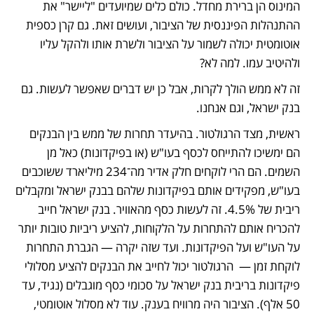
המינוס הן ברירת מחדל. כולם כלים שמיועדים "ליישר" את 
ההתנהלות הפיננסית של הציבור, ועושים זאת. גם קרן כספית 
אוטומטית יכולה לשמור על הציבור ולשרת אותו ולהקל עליו 
ולהיטיב עמו. למה לא?
זה לא ממש הולך לקרות, אבל כן יש דברים שאפשר לעשות. גם 
בנק ישראל, וגם אנחנו. 
ראשית, מצד הרגולטור. בהיעדר תחרות של ממש בין הבנקים 
הם ימשיכו להתייחס לכסף בעו"ש (או בפיקדונות) כאל מן 
השמים. הם הרי לוקחים חלק אדיר מה־234 מיליארד ששוכבים 
בעו"ש, מפקידים אותם בפיקדונות שלהם בבנק ישראל ומקבלים 
ריבית של 4.5%. זה לעשות כסף מהאוויר. בנק ישראל חייב 
להכריח אותם להתחרות על הלקוחות, להציע ריביות טובות יותר 
על העו"ש ועל הפיקדונות. ועד שזה יקרה — הגברת התחרות 
לוקחת זמן —  הרגולטור יכול לחייב את הבנקים להציע מסלולי 
פיקדונות בריבית בנק ישראל על סכומי כסף מוגבלים (נגיד, עד 
50 אלף). הציבור היה מרוויח בענק. עוד לא מסלול אוטומטי, 