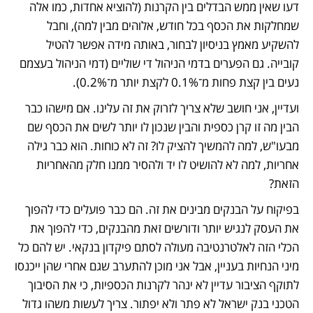
דעו שאין ממש הבדלים בין הקרנות (להוציא אחדות, כמו אלה 
שמחלקות את הכסף בכל חודש, אלוהים מבין למה), וחבל 
להשקיע מאמץ בניסיון לבחור, באותה מידה אפשר להטיל 
קובייה. גם הפערים בדמי הניהול די שוליים (דמי הניהול בעצמם 
נעים בין קצת פחות מ־0.1% לקצת יותר מ־0.2%). 
ועדיין, אני חושב שלא צריך לזרוק את זה עלינו. אם מישהו כבר 
הבין מה זו קרן כספית והבין שנכון לו יותר לשים את הכסף שם 
מבעו"ש, למה להמשיך להציק לו? זה לא כוחות. הוא כבר גילה 
אחריות, למה לא להושיט לו יד ולהסיר ממנו חלק מהאחריות 
הזאת? 
בפיקוח על הבנקים מבינים את זה. הם כבר פועלים כדי להפוך 
את העסק לנגיש יותר ודורשים זאת מהבנקים, כדי להפוך את 
הכלי הזה לאלטרנטיבה מעולה לסתם פיקדון בנקאי. יש להם כל 
מיני הנחיות בעניין, אבל אני מוכן להתערב שגם אחרי שהן ייכנסו 
לתוקף הציבור עדיין לא ינהר לקרנות הכספיות, כי את הסיבוך 
הטכני בנק ישראל לא פתר ולא יפתור. צריך לעשות משהו גדול 