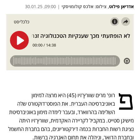
אדריאן פילוט
,
צילום: אלכס קולומויסקי
|
09:00, 30.01.25
נפתח בכרטיסייה חדשה
נפתח בכרטיסייה חדשה
נפתח בכרטיסייה חדשה
פ
רופ' מרים שוורץ־זיו (45) היא מרצה למימון 
באוניברסיטה העברית. את הפוסט־דוקטורט שלה 
השלימה בהרווארד, ובעבר לימדה מימון באוניברסיטת 
מישיגן סטייט. במקביל לקריירה האקדמית, שוורץ־זיו היתה 
נציגת רשות החברות בכמה דירקטוריונים, בהם בחברת החשמל 
ובחברת הדואר, וניהלה את תחום האנרגיה ברשות.