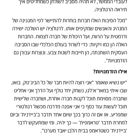
לעובדי הממשל, לא תהיה מסביב לשולחן כשמחליטים איך 
תיראה הרגולציה. 
"מכל הסיבות האלו חברות בוחרות להתיישר לפי המנגינה של 
המנהיג והאנשים שמקיפים אותו. לרגולציה יש השלכה ישירה 
ודרמטית על הרווח, ועל היכולת של חברה לצמוח. החברות 
האלה הן כמו זיקיות: כדי לשרוד בעולם הכלכלי שבו הסביבה 
העסקית השתנתה, הן חייבות לשנות צבע. ונוצרות עבורן גם 
הזדמנויות".
אילו הזדמנויות?
"יש נשיא שאומר "אני רוצה להיות חבר של כל הביג־טק. בואו, 
שבו איתי במאר־א־לגו, נשחק יחד גולף ועל הדרך אני אחליט 
שחברה מסוימת תוכל לקנות חברה אחרת, ושחברה שלישית 
תוכל לעשות עוד כסף כי אני אפנה מדרכה מכשול רגולטורי 
שמפריע. אז אם זה כרוך בכך שיום אחד תדבר ב'ביידנית' וביום 
למחרת תדבר 'טראמפית' — כך יהיה. ומי שמתעקש לדבר 
'ביידנית' כשטראמפ בבית הלבן יאבד מערכו". 