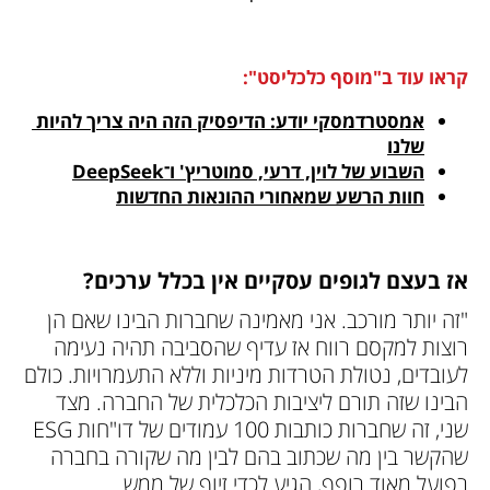
קראו עוד ב"מוסף כלכליסט":
אמסטרדמסקי יודע: הדיפסיק הזה היה צריך להיות 
שלנו

השבוע של לוין, דרעי, סמוטריץ' ו־DeepSeek

חוות הרשע שמאחורי ההונאות החדשות
אז בעצם לגופים עסקיים אין בכלל ערכים? 
"זה יותר מורכב. אני מאמינה שחברות הבינו שאם הן 
רוצות למקסם רווח אז עדיף שהסביבה תהיה נעימה 
לעובדים, נטולת הטרדות מיניות וללא התעמרויות. כולם 
הבינו שזה תורם ליציבות הכלכלית של החברה. מצד 
שני, זה שחברות כותבות 100 עמודים של דו"חות ESG 
שהקשר בין מה שכתוב בהם לבין מה שקורה בחברה 
בפועל מאוד רופף, הגיע לכדי זיוף של ממש.