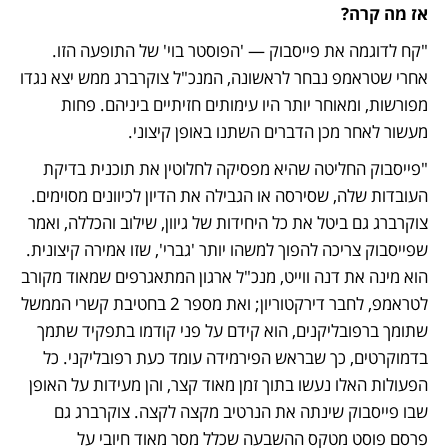
אז מה קרה?
"קח לדוגמה את פייסבוק — 'הפוסטר בוי' של התופעה הזו. 
אחרי שטראמפ נבחר לראשונה, המנכ"ל צוקרברג ממש יצא נגדו 
מפורשות, ומאוחר יותר היו עימותים חזיתיים ביניהם. פחות 
מעשור לאחר מכן הדברים השתנו באופן קיצוני. 
"פייסבוק החליטה שהיא מפסיקה לחלוטין את תוכנית בדיקת 
העובדות שלה, שסירסה או הגבילה את הדיון לכיוונים מסוימים. 
צוקרברג גם ביטל את כל היחידות של גיוון, שילוב והכללה, ואמר 
שפייסבוק צריכה להפוך למשהו יותר 'גברי', שזו אמירה קיצונית. 
הוא מינה את דנה ווייט, מנכ"ל ארגון המתאגרפים שמאוד מקורב 
לטראמפ, לחבר דירקטוריון; ואת מספר 2 בחטיבת קשרי הממשל 
שתומך ברפובליקנים, הוא קידם על פני קודמו בתפקיד שתמך 
בדמוקרטים, כך שבראש הפירמידה עומד כעת רפובליקני. כל 
הפעולות האלו נעשו בתוך זמן מאוד קצר, והן מעידות על האופן 
שבו פייסבוק שינתה את הנרטיב מקצה לקצה. צוקרברג גם 
פרסם פוסט מטקס ההשבעה שכלל מסר מאוד חיובי על 