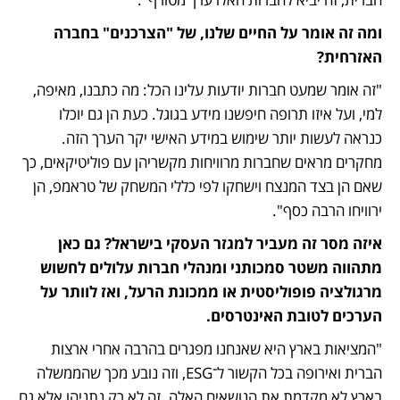
ומה זה אומר על החיים שלנו, של "הצרכנים" בחברה 
האזרחית? 
"זה אומר שמעט חברות יודעות עלינו הכל: מה כתבנו, מאיפה, 
למי, ועל איזו תרופה חיפשנו מידע בגוגל. כעת הן גם יוכלו 
כנראה לעשות יותר שימוש במידע האישי יקר הערך הזה. 
מחקרים מראים שחברות מרוויחות מקשריהן עם פוליטיקאים, כך 
שאם הן בצד המנצח וישחקו לפי כללי המשחק של טראמפ, הן 
ירוויחו הרבה כסף". 
איזה מסר זה מעביר למגזר העסקי בישראל? גם כאן 
מתהווה משטר סמכותני ומנהלי חברות עלולים לחשוש 
מרגולציה פופוליסטית או ממכונת הרעל, ואז לוותר על 
הערכים לטובת האינטרסים. 
"המציאות בארץ היא שאנחנו מפגרים בהרבה אחרי ארצות 
הברית ואירופה בכל הקשור ל־ESG, וזה נובע מכך שהממשלה 
בארץ לא מקדמת את הנושאים האלה. זה לא רק נתניהו אלא גם 