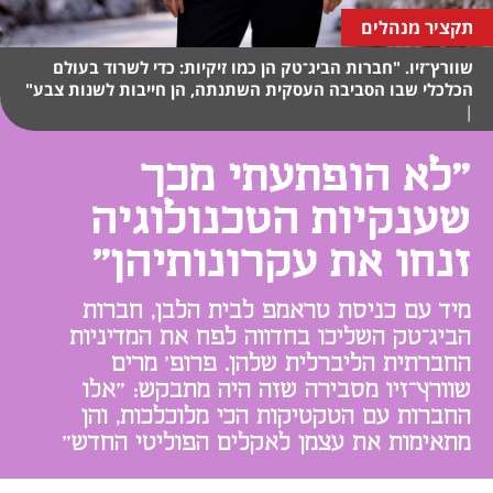
תקציר מנהלים
שוורץ־זיו. "חברות הביג־טק הן כמו זיקיות: כדי לשרוד בעולם
הכלכלי שבו הסביבה העסקית השתנתה, הן חייבות לשנות צבע"
|
"לא הופתעתי מכך
שענקיות הטכנולוגיה
זנחו את עקרונותיהן"
מיד עם כניסת טראמפ לבית הלבן, חברות
הביג־טק השליכו בחדווה לפח את המדיניות
החברתית הליברלית שלהן. פרופ' מרים
שוורץ־זיו מסבירה שזה היה מתבקש: "אלו
החברות עם הטקטיקות הכי מלוכלכות, והן
מתאימות את עצמן לאקלים הפוליטי החדש"