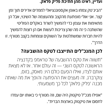
ועדיין, ראינו מהן חתיכת פליק פלאק.
"הביג־טק צמחו באופן אקספוננציאלי לממדים אדירים תוך זמן 
קצר. אני אולי מופתעת מהקצב ומהעוצמה של השינוי, אבל הן 
מתאימות את עצמן כדי להמשיך לשרוד באקלים הפוליטי 
שהשתנה כי זה מה שהן צריכות לעשות אם הן רוצות להמשיך 
להיות חברות שמשתלטות על השווקים וצומחות בקצב מטורף. זו 
הדרך". 
לכן המנכ"לים התייצבו לטקס ההשבעה?
"תשווה את טקס ההשבעה של טראמפ בקדנציה 
הראשונה לטקס השני — זה עולם אחר. אז לא מצאת 
אותם לצדו, ואילו הפעם כולם היו: מאסק, בזוס, 
צוקרברג. זה מעצים את ההפתעה והופך את מה שאתה 
מכנה 'פליק פלאק' לכל כך משמעותי.
"אפילו מנכ"ל טיקטוק היה שם, וזה מטורף כי באותו יום עמדו 
לחסום את טיקטוק בארצות הברית". 