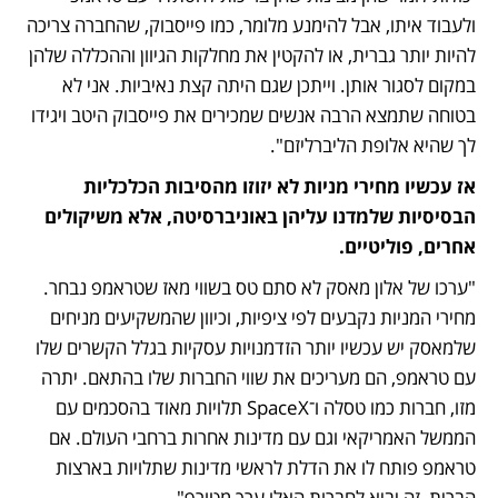
ולעבוד איתו, אבל להימנע מלומר, כמו פייסבוק, שהחברה צריכה 
להיות יותר גברית, או להקטין את מחלקות הגיוון וההכללה שלהן 
במקום לסגור אותן. וייתכן שגם היתה קצת נאיביות. אני לא 
בטוחה שתמצא הרבה אנשים שמכירים את פייסבוק היטב ויגידו 
לך שהיא אלופת הליברליזם".
אז עכשיו מחירי מניות לא יזוזו מהסיבות הכלכליות 
הבסיסיות שלמדנו עליהן באוניברסיטה, אלא משיקולים 
אחרים, פוליטיים. 
"ערכו של אלון מאסק לא סתם טס בשווי מאז שטראמפ נבחר. 
מחירי המניות נקבעים לפי ציפיות, וכיוון שהמשקיעים מניחים 
שלמאסק יש עכשיו יותר הזדמנויות עסקיות בגלל הקשרים שלו 
עם טראמפ, הם מעריכים את שווי החברות שלו בהתאם. יתרה 
מזו, חברות כמו טסלה ו־SpaceX תלויות מאוד בהסכמים עם 
הממשל האמריקאי וגם עם מדינות אחרות ברחבי העולם. אם 
טראמפ פותח לו את הדלת לראשי מדינות שתלויות בארצות 
הברית, זה יביא לחברות האלו ערך מטורף".