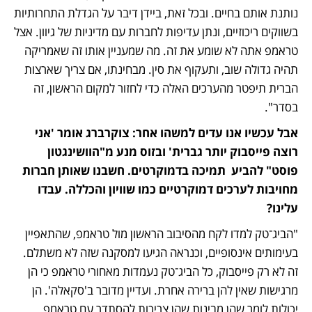
נותנת אותם בחיים. ובכל זאת, ביידן דיבר על הגדלת התחרותיות 
בשווקים ריכוזיים, ונתן עדיפות לחברות עם מדיניות של גיוון. אצל 
טראמפ אתה לא שומע את זה. מה שמעניין אותו זה שאמריקה 
תהיה גדולה שוב, ותעקוף את סין. מבחינתו, אם צריך שארצות 
הברית תיפטר מהערכים האלה כדי לחזור למקום הראשון, זה 
בסדר".
אבל עכשיו אנו עדים למשהו אחר: צוקרברג אומר 'אני 
רוצה פייסבוק יותר גברית' ובזוס מנע מ"הוושינגטון 
פוסט" להביע  תמיכה בדמוקרטים. חשבנו שאותן חברות 
מחויבות לערכים דמוקרטיים כמו שוויון והכללה. עבדו 
עלינו? 
"הביג־טק למדו לקח מהסיבוב הראשון מול טראמפ, שהתאפיין 
בעימותים אינסופיים, וכנראה הגיעו למסקנה שזה לא משתלם. 
זה לא רק פייסבוק, כל הביג־טק נעמדות מאחורי טראמפ כי הן 
מרגישות שאין להן ברירה אחרת. ועדיין מדובר ב'סקאלה'. הן 
יכולות לומר שהן מבינות שהן צריכות להסתדר עם טראמפ 