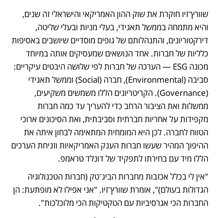
שוורץ־זיו חוקרת את שוק ההון האמריקאי והישראלי זה שנים, 
והיא מתמחה בממשל תאגידי, בעלי מניות ובעלי שליטה, 
דירקטוריונים, והתנהלותם של גופים מוסדיים שיושבים באסיפות 
כלליות של חברות. אחד הנושאים שמעסיקים אותה במיוחד 
מכונה ESG — הערכה של חברות לפי שלושה היבטים עיקריים: 
סביבה (Environmental), חברה (Social) וממשל תאגידי 
(Governance). הקריטריונים הללו משמשים משקיעים, 
ממשלות ואת הציבור הרחב כדי להעריך עד כמה חברות 
מקפידות על אחריות חברתית וסביבתית, ואת הסיכונים ארוכי 
הטווח לחברה. לכן היא המומחית המתאימה לבחון איתה את 
ההיפוך המהיר שעשו חברות הענק האמריקאיות וזניחת הערכים 
הללו מיד עם בחירתו לתפקיד של דונלד טראמפ.
"אין לי בכלל אכזבות מחברות הביג־טק (חברות הטכנולוגיה 
הגדולות בעולם)", אומרת שוורץ־זיו. "אני אפילו לא מופתעת: הן 
החברות הכי אגרסיביות עם הטקטיקות הכי מלוכלכות". 