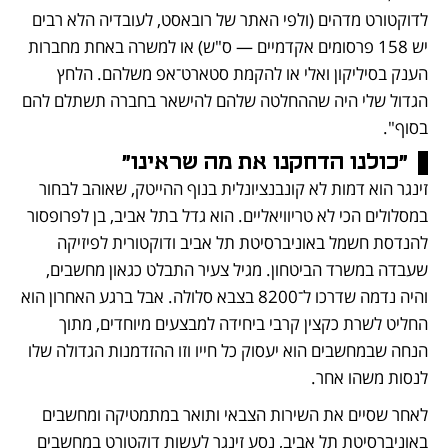
לדוקטורט מדהים (ולפי האתר של רובאסט, לעובדיה הלא רבים 
יש 158 פרסומים אקדמיים — ס"ש) או למשרה באחת מחברות 
הענק בסיליקון ואלי או להקמת סטארט־אפ משלהם. הלחץ 
הגדול שלי היה שההחלטה שלהם להישאר בחברה תשתלם להם 
בסוף".
"כולנו הדחקנו את מה שראינו"
זינגר הוא דמות לא קונבנציונלית בנוף ההייטק, שאוהב לבחור 
במסלולים הכי לא טריוויאליים. הוא גדל בתל אביב, בן לפרופסור 
להנדסת חשמל באוניברסיטת תל אביב ודוקטורית לפיזיקה 
שעבדה במשרד הביטחון. מגיל צעיר התבלט כגאון מחשבים, 
והיה נדמה שדרכו ל־8200 בצבא סלולה. אבל ברגע האחרון הוא 
החליט לשרת כקצין קרבי ביחידה למבצעים מיוחדים, מתוך 
הנחה שבמחשבים הוא יעסוק כל חייו וזו ההזדמנות הגדולה שלו 
לנסות משהו אחר. 
לאחר שסיים את השירות הצבאי ותואר במתמטיקה ומחשבים 
באוניברסיטת תל אביב, נסע זינגר לעשות דוקטורט במחשבים 