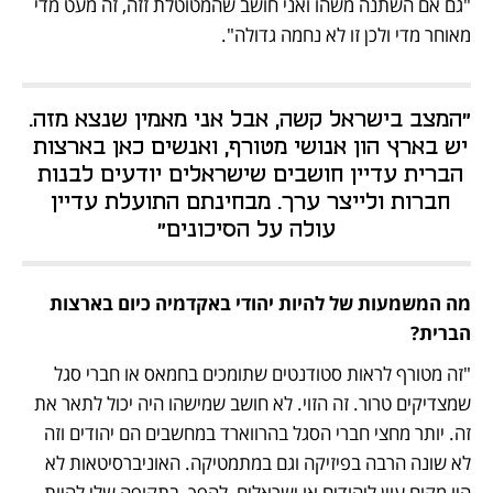
"גם אם השתנה משהו ואני חושב שהמטוטלת זזה, זה מעט מדי 
מאוחר מדי ולכן זו לא נחמה גדולה".
"המצב בישראל קשה, אבל אני מאמין שנצא מזה. 
יש בארץ הון אנושי מטורף, ואנשים כאן בארצות 
הברית עדיין חושבים שישראלים יודעים לבנות 
חברות ולייצר ערך. מבחינתם התועלת עדיין 
עולה על הסיכונים"
מה המשמעות של להיות יהודי באקדמיה כיום בארצות 
הברית?
"זה מטורף לראות סטודנטים שתומכים בחמאס או חברי סגל 
שמצדיקים טרור. זה הזוי. לא חושב שמישהו היה יכול לתאר את 
זה. יותר מחצי חברי הסגל בהרווארד במחשבים הם יהודים וזה 
לא שונה הרבה בפיזיקה וגם במתמטיקה. האוניברסיטאות לא 
היו מקום עוין ליהודים או ישראלים, להפך, בתקופה שלי להיות 