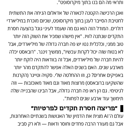
ותראי מה הם בנו בתוך מיקרוסופט".
ואכן הרכישה הקטנה לכאורה של אדאלום הניחה את התשתית 
לחטיבת הסייבר לענן בתוך מיקרוסופט, שכיום מוכרת במיליארדי 
דולרים. המודל הזה הוא גם מה שעמד לעיני גוגל בהצעה חסרת 
התקדים שנתנה לוויז. "אין מישהו שמכיר את השוק הזה יותר 
טוב ממני, וכלכלית נטו יש פה חברה גדולה של מיליארדים, אבל 
לא בטוח שזה יכול לקרות עכשיו", ממשיך זינגר. "רובאסט יכלה 
להיות חברה של מיליארדים, אבל זה בוודאות היה לוקח יותר 
מארבע שנים. האם בשנים האלה אפשר להתקדם מהר יותר 
באפיקים אחרים? כן, וזו ההחלטה שלי. סקויה וטייגר (הקרנות 
שהשקיעו ברובאסט) מרוצות מאוד וגם מאוד מאוכזבות — וזה 
לגיטימי. גם הן ראו פה חברה גדולה, אבל הבינו שהבנייה שלה 
תימשך עוד ארבע שנים לפחות".
"פריצה חסרת תקדים לפרטיות"
עולם ה־AI מצית את הדמיון של האנושות בשנתיים האחרונות, 
אבל גם מעורר הרבה פחדים וחוסר ודאות — ולא רק סביב 