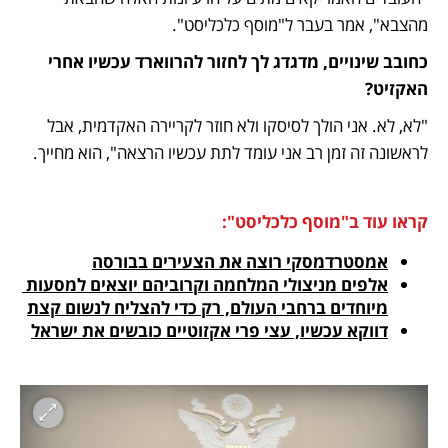
מהצבא", אמר בעבר ל"מוסף כלכליסט". 
כחובב שינויים, מדגדג לך לחזור להרווארד עכשיו אחרי 
האקזיט?
"לא, לא. אני הולך לסיסקו ולא חוזר לקריירה האקדמית, אבל 
לראשונה זה זמן רב אני עומד לתת עכשיו הרצאה", הוא מחייך. 
קראו עוד ב"מוסף כלכליסט":
אמסטרדמסקי רוצה את הצעירים בבורסה

אלפים מניצולי המלחמה וקרוביהם יוצאים למסעות 
מיוחדים ברחבי העולם, רק כדי להצליח לנשום קצת

דווקא עכשיו, עצי פרי אקזוטיים כובשים את ישראל