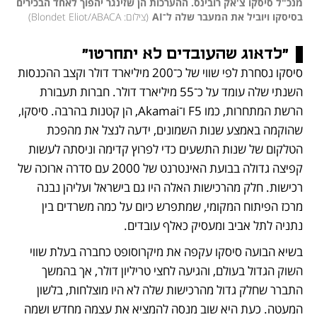
מנכ"ל סיסקו צ'אק רובינס. ההערכות הן שזינגר יהפוך לאחד הבכירים 
בסיסקו ויוביל את המעבר שלה ל־AI
(
צילום: Blondet Eliot/ABACA
)
"לדאוג שהעובדים לא יתחרטו"
סיסקו נסחרת לפי שווי של כ־200 מיליארד דולר וקצב ההכנסות 
השנתי שלה עומד על כ־55 מיליארד דולר. חברות תעבורת 
הרשת המתחרות, כמו F5 ו־Akamai, הן קטנות בהרבה. סיסקו, 
שהוקמה באמצע שנות השמונים, ידעה לנצל את מהפכת 
הטלקום של שנות התשעים כדי לפרוץ קדימה וניסתה לעשות 
קפיצה גדולה בבועת האינטרנט של 2000 עם סדרה ארוכה של 
רכישות. חלק מהרכישות האלה היו גם בישראל ועליהן נבנה 
מרכז הפיתוח המקומי, שמתפרש כיום על כמה משרדים בין 
נתניה לתל אביב ומעסיק כאלף עובדים. 
בשיא הבועה סיסקו עקפה את מיקרוסופט כחברה בעלת שווי 
השוק הגדול בעולם, והגיעה לחצי טריליון דולר, אך בהמשך 
התברר שחלק גדול מהרכישות שלה לא היו מוצלחות, בלשון 
המעטה. כעת היא שוב מנסה להמציא את עצמה מחדש ושמה 