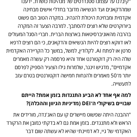
"קיבלנו על עצמנו סטנדרטים של מנהיגות כושלת. ידענו 
שמהדקאנים ועד הנשיאה מדובר בחדלי אישים מבחינה 
אקדמית ומבחינת היכולת להנהיג. במקרה הטוב הם פשוט 
ביורוקרטים שלא רוצים להסתבך. למרבה הצער זה המקרה 
בהרבה מהאוניברסיטאות בארצות הברית. חברי הסגל המעולים 
לאו דווקא רוצים להיות הנשיאים והדקאנים, כי הם רוצים לרפא 
סרטן או לפתח AI. לקלודין, למשל, במשך כל הקריירה האקדמית 
שלה היה רק דוקטורנט אחד והיא פרסמה רק עשרה מאמרים 
אקדמיים", מדגיש זינגר, שלמרות גילו הצעיר הספיק לפרסם 
יותר מ־50 מאמרים ולהנחות חמישה דוקטורנטים בטרם עזב 
לתעשייה. 
למה אף אחד לא הביע התנגדות בזמן אמת? הייתם 
שבויים בשיקולי ה־DEI (מדיניות הגיוון וההכלה)?
"ההבנה היתה שפשוט מיישרים קו עם האג'נדה, מורידים את 
הראש ולא מתנגדים. בזמן אמת גם לא בדקתי כמובן את הרקורד 
האקדמי של גיי, לא דמיינתי שהיא לא עשתה שום דבר 