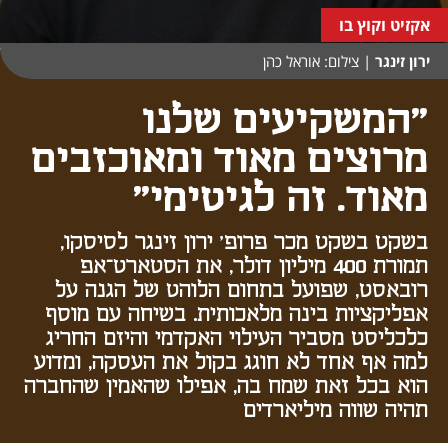
אקזיט וקוץ בו
ירון זינגר
|
צילום: אוראל כהן
"המשקיעים שלנו
מרוצים מאוד ומאוכזבים
מאוד. זה לגיטימי"
בשקט בשקט מכר פרופ' ירון זינגר לסיסקו,
תמורת 400 מיליון דולר, את הסטארט־אפ
רובאסט, שפועל בתחום הלוהט של הגנה על
אפליקציות בינה מלאכותית. בשיחה עם מוסף
כלכליסט מסביר העילוי האקדמי והיזם החריג
למה אף אחד לא חוגג בקול את העסקה, ומדוע
הוא בכל זאת שמח בה, אפילו שהאמין שהחברה
תהיה שווה מיליארדים