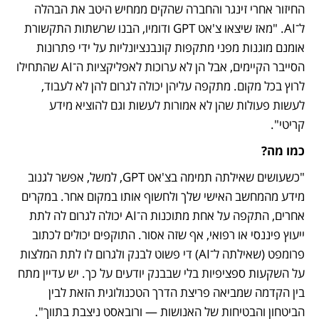
החיזור אחרי זינגר והחברה שהקים ממחיש היטב את הבהלה 
ל־AI. "מאז שיצאו צ'אט GPT ודומיו, הבנו שרשתות התקשורת 
אומנם מוגנות מפני מתקפות קונבנציונליות על ידי פתרונות 
הסייבר הקיימים, אבל הן לא ערוכות לאפליקציות ה־AI שהתחילו 
לרוץ בכל מקום. מתקפה עליהן יכולה לגרום להן לא לעבוד, 
לעשות פעולות שהן לא אמורות לעשות וגם להוציא מידע 
קריטי".
כמו מה?
"כשעושים שאילתה תמימה בצ'אט GPT, למשל, אפשר לגנוב 
מידע מהמחשב האישי שלך ולחשוף אותו במקום אחר. במקרים 
אחרים, התקפה על אחת מתוכנות ה־AI יכולה לגרום לה לתת 
ייעוץ פיננסי או רפואי, אף שזה אסור. התוקפים יכולים לכתוב 
פרומפט (שאילתה ל־AI) די פשוט לבנק ולגרום לו לתת המלצות 
על השקעות ספציפיות בלי שבבנק יודעים על כך. יש עדיין מתח 
בין הקדמה שמביאה פריצת הדרך הטכנולוגית הזאת לבין 
הביטחון והבטיחות של האנושות — ורובאסט ניצבת בתווך". 