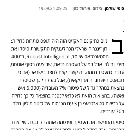
סופי שולמן
,
צילום: אוראל כהן
|
09:25, 19.09.24
.
נפתח בכרטיסייה חדשה
נפתח בכרטיסייה חדשה
נפתח בכרטיסייה חדשה
.
ב
ימים כתיקונם האקזיט הזה היה תופס כותרות גדולות: 
ירון זינגר הישראלי מכר לענקית התקשורת סיסקו את 
הסטארט־אפ שייסד, Robust Intelligence, ב־400 
מיליון דולר. אבל בפועל העסקה הזאת, שבוצעה בסוף אוגוסט, 
עברה כמעט בדממה. זה קשור קצת למצב בישראל (אם כי 
רובאסט היא חברה אמריקאית), אבל בעיקר לכך שסיסקו 
נמצאת במהלך גדול של פיטורי 7% מעובדיה (6,000 איש 
ואשה). במציאות הזאת לא כדאי לנפנף בהוצאה כל כך גדולה 
על רכישת סטארט־אפ בן 3 עם הכנסות של כ־10 מיליון דולר 
ו־70 עובדים. 
סיסקו החרישה את העסקה ופרסמה אותה רק בבלוג של אחד 
מבכיריה, אבל במקביל היא שלחה את זינגר להציג את החברה 