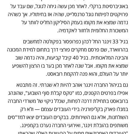
באוניברסיטת ברקלי. לאחר מכן עשה גיחה לגוגל, שם עבד על 
פרויקטים לפיתוח גוגל טרנסלייט, שהיה אז בחיתוליו. אך כשהיה 
נדמה שמצא את מקומו בעמק הסיליקון החליט לוותר על 
המשכורת החלומית ולחזור לאקדמיה.
בגיל 33 זינגר החל לכהן כפרופסור בפקולטה למחשבים 
בהרווארד, שם פרסם מחקרים פורצי דרך בתחום למידת המכונה 
והבינה המלאכותית. בגיל 40 קיבל קביעות, והיה נדמה שוב 
שמצא את מקומו. אבל שנה לאחר מכן בער בו הרצון להשפיע 
יותר על העולם, והוא פנה להקמת רובאסט.
גם בניהול החברה זינגר אוהב להיות לא שגרתי. זה מתבטא 
אפילו בפרטים הקטנים, כמו "טקס קבלת סוף השבוע", שהונהג 
ברובאסט בתחילת דרכה לפחות, שכלל ניקוי של משרדי החברה 
במנלו פארק בקליפורניה בידי העובדים עצמם — ולא רק 
השולחנות, אלא גם השירותים. בבקרים העובדים יצאו למד"סים 
משותפים בהובלת זינגר, ואירועי החברה נערכו בקמפינג. 
"העובדים האמריקאים מתים על הרעיונות האלה שהבאתי 