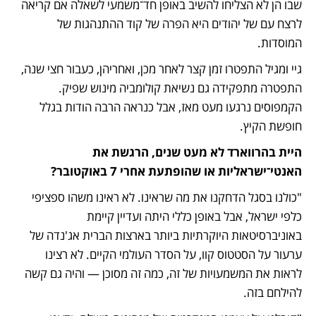
שבו הן לא הצליחו להשיב באופן חד־משמעי לשאלה אם קריאה 
לרצח עם של יהודים היא הפרה של קוד ההתנהגות של 
המוסדות. 
גיי ומגיל התפטרו זמן קצר לאחר מכן, ואחריהן, כעבור חצי שנה, 
התפטרה מתפקידה גם נשיאת קולומביה מינוש שפיק. 
הקמפוסים נרגעו מעט מאז, אבל כנראה הרבה הודות בגלל 
חופשת הקיץ.
היית בהרווארד לא מעט שנים, הרגשת את 
האנטי־ישראליות או שהופתעת אחרי 7 באוקטובר?
"כולנו בסגל הדחקנו את מה שראינו. לא ראינו משהו ספציפי 
כלפי ישראל, אבל באופן כללי היתה ועדיין קיימת 
באוניברסיטאות היוקרתיות ביותר בארצות הברית אג'נדה של 
ערעור על הסטטוס קוו, על הסדר העולמי הקיים. לא רצינו 
לראות את המשמעויות של זה, כמה זה מסוכן — והיה גם קשה 
להילחם בזה.