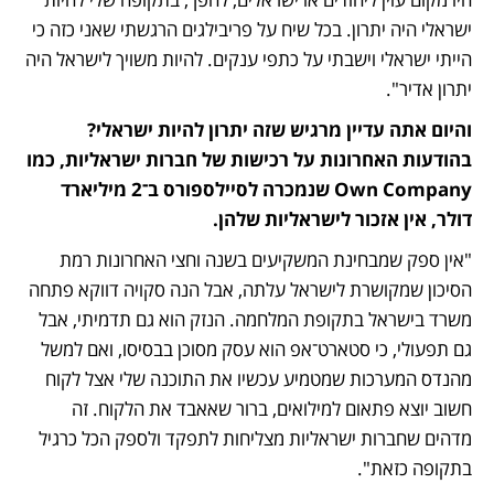
ישראלי היה יתרון. בכל שיח על פריבילגים הרגשתי שאני כזה כי 
הייתי ישראלי וישבתי על כתפי ענקים. להיות משויך לישראל היה 
יתרון אדיר".
והיום אתה עדיין מרגיש שזה יתרון להיות ישראלי? 
בהודעות האחרונות על רכישות של חברות ישראליות, כמו 
Own Company שנמכרה לסיילספורס ב־2 מיליארד 
דולר, אין אזכור לישראליות שלהן.
"אין ספק שמבחינת המשקיעים בשנה וחצי האחרונות רמת 
הסיכון שמקושרת לישראל עלתה, אבל הנה סקויה דווקא פתחה 
משרד בישראל בתקופת המלחמה. הנזק הוא גם תדמיתי, אבל 
גם תפעולי, כי סטארט־אפ הוא עסק מסוכן בבסיסו, ואם למשל 
מהנדס המערכות שמטמיע עכשיו את התוכנה שלי אצל לקוח 
חשוב יוצא פתאום למילואים, ברור שאאבד את הלקוח. זה 
מדהים שחברות ישראליות מצליחות לתפקד ולספק הכל כרגיל 
בתקופה כזאת".