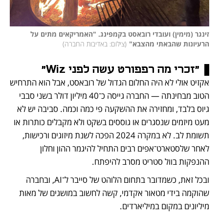
זינגר (מימין) ועובדי רובאסט בקמפינג. "האמריקאים מתים על 
הרעיונות שהבאתי מהצבא"
(
צילום: באדיבות החברה
)
"זכרי מה רפפורט עשה לפני Wiz"
אקזיט אולי לא היה החלום הגדול של רובאסט, אבל הוא התרחיש 
הטוב מבחינתה — החברה גייסה כ־40 מיליון דולר בשני סבבי 
גיוס בלבד, ומחזירה את ההשקעה פי כמה וכמה. סביבה יש לא 
מעט מיזמים שנסגרים או גוססים בשקט ולא מקבלים כותרות או 
תשומת לב. לא במקרה 2024 הפכה לשנת מיזוגים ורכישות, 
לאחר שלסטארט־אפים רבים התחיל להיגמר ההון וחלון 
ההנפקות בוול סטריט מסרב להיפתח. 
ובכל זאת, כשמדובר בתחום הלוהט של סייבר ל־AI, ובחברה 
שהוקמה בידי מטאור אקדמי, קשה לחשוב במושגים של מאות 
מיליונים במקום במיליארדים. 