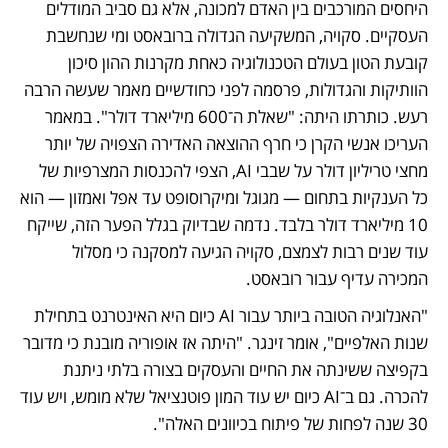
היחסים המורכבים בין האדם למכונה, אלא גם סביב המודלים 
העסקיים. סקויה, המשקיעה הגדולה ברובאסט ומי שנחשבת 
קובעת הטון בעולם הטכנולוגיה כאחת מקרנות ההון סיכון 
הוותיקות והגדולות, פרסמה לפני כחודשיים מאמר שעשה הרבה 
רעש. כותרתו היתה: "שאלת ה־600 מיליארד דולר". במאמר 
העריכו אנשי הקרן כי חרף ההוצאה האדירה הצפויה של יותר 
מחצי טריליון דולר על שבבי AI, הצפי להכנסות המצרפיות של 
כל הענקיות בתחום — מגוגל ומיקרוסופט עד אפל ואמזון — הוא 
10 מיליארד דולר בלבד. נדמה שבדיוק בגלל הפער הזה, שייקח 
עוד שנים רבות לצמצם, סקויה הגיעה למסקנה כי מסלול 
המכירה עדיף עבור רובאסט.
"האנלוגיה הטובה ביותר עבור AI כיום היא האינטרנט בתחילת 
שנות האלפיים", אומר זינגר. "היתה אז אופוריה מובנת כי מדובר 
בקפיצה ששינתה את החיים והעסקים בצורה בלתי ניתנת 
להכרה. גם ב־AI כיום יש עוד המון פוטנציאל שלא מומש, ויש עוד 
30 שנה לפחות של פיתוח בכיוונים האלה".