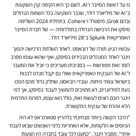
גז על דוושת הסייבר ו־AI. לשם כך היא הקימה קרן השקעות 
ב־AI של מיליארד דולר, שכבר השקיעה בכל השמות הגדולים 
ובהם Grok, מיסטרל ו־Cohere. בתחילת 2024 השלימה 
סיסקו את הרכישה הגדולה בתולדותיה — של חברת הסייבר 
האמריקאית Splunk ב־28 מיליארד דולר.
עכשיו הגיע תורה של רובאסט. לאחר השלמת הרכישה יהפוך 
זינגר לאחד המנהלים הבכירים בסיסקו, ואף שהוא עצמו מסרב 
לומר זאת מפורשות — בסביבתו מעריכים כי יוביל את המעבר 
ל־AI של הענקית האמריקאית ואולי גם יקבל מנדט לבנות 
בישראל צוותי פיתוח. עובדי רובאסט, שחלק גדול מהם הפכו 
כעת למיליונרים, לא מחויבים להמשיך לעבוד בסיסקו, אך לפי 
זינגר רובם רוצים לעשות זאת, כולל הוא עצמו, למרות התדמית 
הלא זוהרת של ענקית התקשורת.
"הדבר הקשה ביותר מבחינתי בלהריץ סטארט־אפ לא היה 
הגיוסים או הלקוחות, אלא האחריות כלפי האנשים שבאו לעבוד 
איתי", מסביר זינגר. "כמעט לכל עובד בחברה היו הצעות 