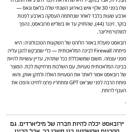
שלו בפני 30 אלף איש באירוע השנתי שלה בלאס וגאס — 
ארבע שעות בלבד לאחר שנחתמה העסקה בארבע לפנות 
בוקר. זינגר (44), שהחזיק עד אז בשליש מרובאסט, נהפך 
למולטי־מיליונר. 
רובאסט פועלת באזור הלוהט של השקעות הטכנולוגיה: היא 
פיתחה Firewall לבינה המלאכותית — כלי שמבקש להגן עליה 
מפני עצמה. משום שמשוכללת ככל שתהיה, עדיין עשויות להיות 
בבינה המלאכותית טעויות, עם השלכות מרחיקות לכת. המוצר 
של רובאסט אמור לאתר את הטעויות האלה ולתקן אותן, והוא 
פותח הרבה לפני שצ'אט GPT ומתחריו פרצו לחיינו והפכו את 
הענף לרותח.
.
"רובאסט יכלה להיות חברה של מיליארדים. גם 
הקרנות שהשקיעו בנו חשבו כך, אבל הבינו 