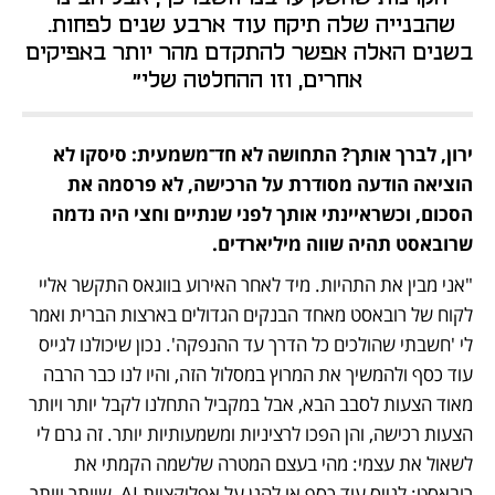
שהבנייה שלה תיקח עוד ארבע שנים לפחות. 
בשנים האלה אפשר להתקדם מהר יותר באפיקים 
אחרים, וזו ההחלטה שלי"
ירון, לברך אותך? התחושה לא חד־משמעית: סיסקו לא 
הוציאה הודעה מסודרת על הרכישה, לא פרסמה את 
הסכום, וכשראיינתי אותך לפני שנתיים וחצי היה נדמה 
שרובאסט תהיה שווה מיליארדים. 
"אני מבין את התהיות. מיד לאחר האירוע בווגאס התקשר אליי 
לקוח של רובאסט מאחד הבנקים הגדולים בארצות הברית ואמר 
לי 'חשבתי שהולכים כל הדרך עד ההנפקה'. נכון שיכולנו לגייס 
עוד כסף ולהמשיך את המרוץ במסלול הזה, והיו לנו כבר הרבה 
מאוד הצעות לסבב הבא, אבל במקביל התחלנו לקבל יותר ויותר 
הצעות רכישה, והן הפכו לרציניות ומשמעותיות יותר. זה גרם לי 
לשאול את עצמי: מהי בעצם המטרה שלשמה הקמתי את 
רובאסט: לגייס עוד כסף או להגן על אפליקציות AI, שיותר ויותר 