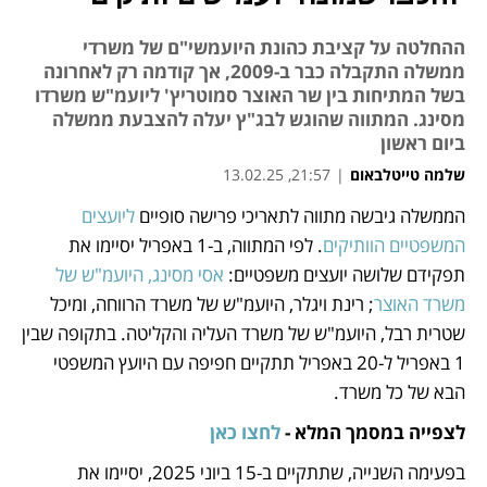
ההחלטה על קציבת כהונת היועמשי"ם של משרדי
ממשלה התקבלה כבר ב-2009, אך קודמה רק לאחרונה
בשל המתיחות בין שר האוצר סמוטריץ' ליועמ"ש משרדו
מסינג. המתווה שהוגש לבג"ץ יעלה להצבעת ממשלה
ביום ראשון
שלמה טייטלבאום
|
21:57, 13.02.25
הממשלה גיבשה מתווה לתאריכי פרישה סופיים 
ליועצים 
נפתח בכרטיסייה חדשה
נפתח בכרטיסייה חדשה
נפתח בכרטיסייה חדשה
נפתח בכרטיסייה חדשה
המשפטיים הוותיקים
. לפי המתווה, ב-1 באפריל יסיימו את 
תפקידם שלושה יועצים משפטיים: 
אסי מסינג, היועמ"ש של 
משרד האוצר
; רינת ויגלר, היועמ"ש של משרד הרווחה, ומיכל 
שטרית רבל, היועמ"ש של משרד העליה והקליטה. בתקופה שבין 
1 באפריל ל-20 באפריל תתקיים חפיפה עם היועץ המשפטי 
הבא של כל משרד. 
לצפייה במסמך המלא - 
לחצו כאן
בפעימה השנייה, שתתקיים ב-15 ביוני 2025, יסיימו את 