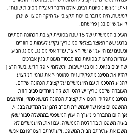
זאת: "נעשו ניסיונות רבים, אולם הדבר לא צלח מסיבות שונות". 
למעשה, היה מדובר בוויכוח תקציבי על היקף הפיצוי שיינתן 
ליועמשי"ם בגין פרישתם. 
העיכוב הממשלתי של 15 שנה בסוגיית קציבת הכהונה הסתיים 
ברגע ששר האוצר בצלאל סמוטריץ' נקלע לעימותים חוזרים 
ונשנים עם היועמ"ש של האוצר, עו"ד אסי מסינג. מסינג הביע 
עמדות נחרצות בסוגיות כמו סבסוד מעונות בגין אברכים 
שחייבים בגיוס, גיוס בני ישיבות, ותשלומי אופק חדש. בשל הרצון 
להזיז את מסינג מתפקידו, זירז סמוטריץ' את גורמי המקצוע 
להגיע להסכמות עם היועמשי"ם על קציבת הכהונה שלהם. 
העובדה שלסמוטריץ' יש להט ותשוקה מיוחדים סביב הזזת 
מסינג מתפקידו הפכו את קציבת הכהונה לנושא סמלי, והיועצים 
המשפטיים ציפו שהיועמשי"ת תסרב להגן על המדינה בבג"ץ, 
אך היום מתברר כי מערך הייעוץ המשפטי בממשלה סבור שאין 
בעיה משפטית בהחלטת הממשלה. עם זאת, היועמש"ים לא 
משכו את עתירתם מבית המשפט, ולעתירתם הצטרפו גם אנשי 