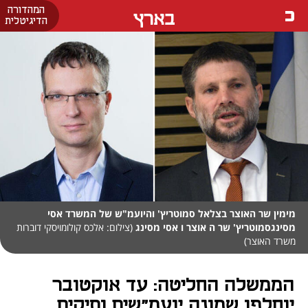
המהדורה
בארץ
הדיגיטלית
מימין שר האוצר בצלאל סמוטריץ' והיועמ"ש של המשרד אסי
מסינגסמוטריץ' שר ה אוצר ו אסי מסינג
(צילום: אלכס קולומויסקי דוברות
משרד האוצר)
הממשלה החליטה: עד אוקטובר
יוחלפו שמונה יועמ"שים ותיקים