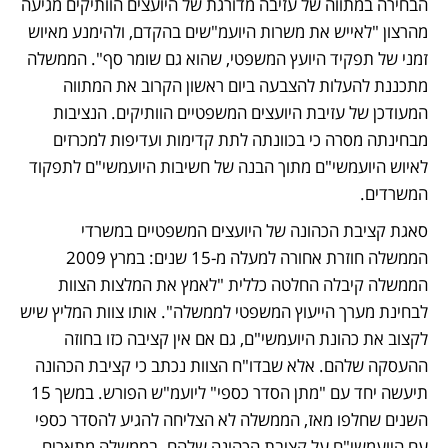
הבחירה במתווה של עזיבה מדורגת של היועצים הוותיקים מגיעה 
מהרצון "לאייש את משרות היועמ"שים בהקדם, ולהימנע מאיוש 
זמני של תפקיד היועץ המשפטי, שהוא גם שומר סף". הממשלה 
מתכננת להעלות להצבעה ביום ראשון הקרוב את המתווה 
המעודכן של עזיבת היועצים המשפטיים הוותיקים. הנציבות 
מבחינתה מסרה כי בכוונתה לתת קדימות ועדיפות למכרזים 
לאיוש היועמשי"ם מתוך הבנה של חשיבות היועמשי"ם לתפקוד 
המשרדים.
סאגת קציבת הכהונה של היועצים המשפטיים במשרדי 
הממשלה חוזרת אחורה למעלה מ-15 שנים: במרץ 2009 
הממשלה קיבלה החלטה כללית "לאמץ את המלצות הצוות 
לבחינת מערך הייעוץ המשפטי לממשלה". אותו צוות המליץ שיש 
לקצוב את כהונת היועמשי"ם, גם אם אין קציבה כזו בחוזה 
ההעסקה שלהם. אלא שבדו"ח הצוות נכתב כי קציבת הכהונה 
תיעשה יחד עם "מתן הסדר כספי" ליועמ"ש הפורש. במשך 15 
השנים שחלפו מאז, הממשלה לא הצליחה להגיע להסדר כספי 
עם היועמשי"ם על קציבת הכהונה שלהם. בממשלה מתארים 