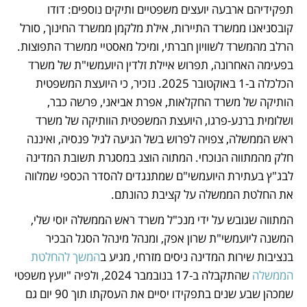
תפקידיהם ארבעה יועצים משפטיים ותיקים נוספים: דודו 
קובסניאנו ממשרד התיירות, אילת מלקמן ממשרד החינוך, סורל 
הרלב מהמשרד לשוויון חברתי, ומיכל מאסטיי ממשרד התפוצות. 
בפעימה האחרונה, תפרוש איילת זלדין היועמשי"ת של משרד 
הכלכלה ב-1 באוקטובר 2025. נזכיר, כי היועצת המשפטית 
הותיקה של משרד החקלאות, אפרת אביאני, פרשה כבר, 
ושלומית ברנע-פרגו, היועצת המשפטית הוותיקה של משרד 
ראש הממשלה, צפויה לפרוש בשל הגיעה לגיל פנסיה, ואיננה 
חלק מהמתווה הנוכחי. המתוה הוצג במסגרת תשובת המדינה 
לבג"ץ בעתירת היועמשי"ם שמתנגדים להסדר הכספי שמלווה 
את החלטת הממשלה על קציבת כהונתם. 
המתווה שגובש על ידי מנכ"ל משרד ראש הממשלה יוסי שלי, 
המשנה ליועמשי"ת שרון אפק, ומנהל מינהל הסגל הבכיר 
בנציבות שירות המדינה ניסים מזרחי, מגיע ב
המשך להחלטת 
הממשלה
 שהתקבלה ב-17 בנובמבר 2024, ולפיה "יועץ משפטי 
שמכהן שבע שנים בתפקידו יסיים את העסקתו תוך 90 יום גם 