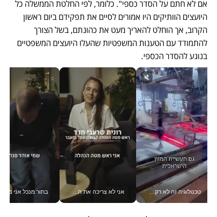
אם לא חתם על הסדר כספי". כלומר, לפי החלטת הממשלה כל 
היועצים הוותיקים היו אמורים לסיים את תפקידם ביום ראשון 
הקרוב, אך הוחלט להאריך מעט את כהונתם, בשל הצורך 
להתמודד עם הטענות המשפטיות שהעלו היועצים המשפטיים 
בנוגע להסדר הכספי. 
טכנולוגיה זה לא רק בהייטק: גם תעשיית המזון הישראלית מאמצת כלי AI, אוטומציה וניתוח דאטה בזמן אמת
אני לא צריכה את המשרד: רונית שרעבי-חדד מנהלת ארגון של 30000 עובדים מכל מקום_v
בתור מנכל אני מקבל מאות הח