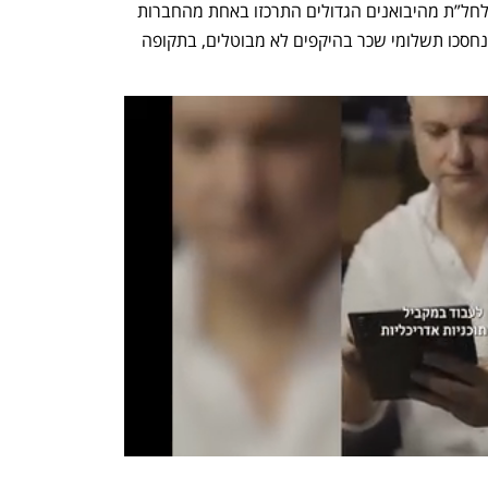
וכתבו “רובם ככולם של העובדים שהוצאו לחל”ת מהיבואנים הגדולים התרכזו באחת מהחברות 
הגדולות, המשמעות היא כי לאותן חברות נחסכו תשלומי שכר בהיקפים לא מבוטלים, בתקופה 