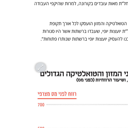
שמעסיקה כ־1,100 עובדים ואכן שלחה לחל”ת מאות עובדים בקורונה, למרות שהיקפי העבודה 
בשסטוביץ הסבירו כי “כל העובדים בענפי הטואלטיקה והמזון הועסקו לכל אורך תקופת 
הקורונה. במהלך הסגרים בלבד, יצאו לחל”ת יועצות יופי, שעבדו ברשתות אשר היו סגורות 
 להעסיק יועצות יופי ברשתות שנותרו פתוחות”.