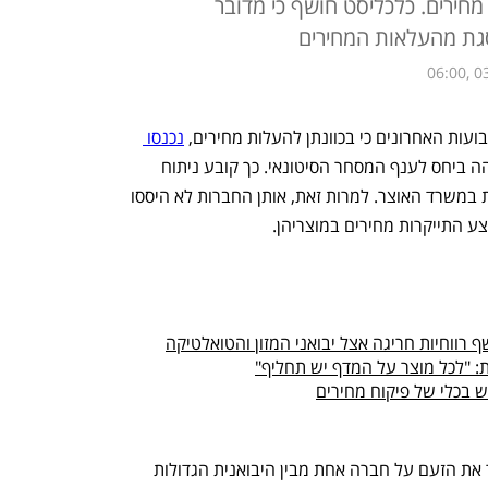
חירים. כלכליסט חושף כי מדובר
סגת מהעלאות המחירים
06:00, 0
ועות האחרונים כי בכוונתן להעלות מחירים, 
נכנסו 
בגובהה ביחס לענף המסחר הסיטונאי. כך קובע ניתוח 
מקצועי שנעשה באגף הכלכלנית הראשית במשרד האוצר. למרות זאת, אותן החברות לא היססו 
ע התייקרות מחירים במוצריהן.
 רווחיות חריגה אצל יבואני המזון והטואלטיקה
: "לכל מוצר על המדף יש תחליף"
ש בכלי של פיקוח מחירים
באגף הכלכלנית הראשית לא יכלו להסתיר את הזעם על חברה אחת מבין היבואנית הגדולות 