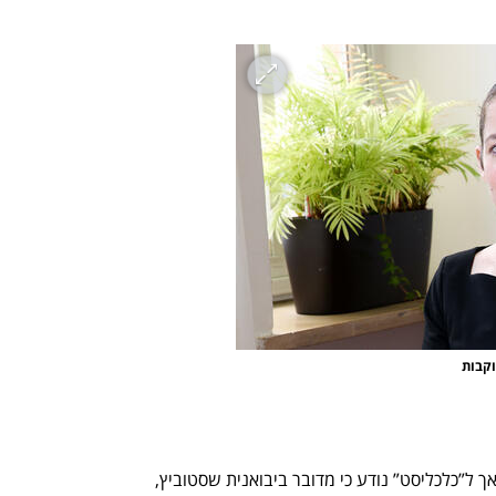
וקבות
באוצר סירבו להגיד על איזו חברה מדובר אך ל”כלכליסט” נודע כי מדובר ביבואנית שסטוביץ, 