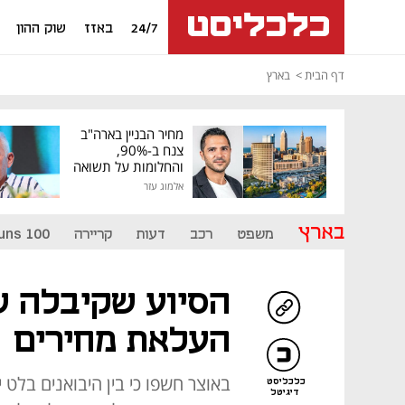
24/7
באזז
שוק ההון
דף הבית
בארץ
מחיר הבניין בארה"ב
צנח ב-90%,
והחלומות על תשואה
גבוהה התנפצו
אלמוג עזר
בארץ
משפט
רכב
דעות
קריירה
uns 100
הסיוע שקיבלה ש
העלאת מחירים
באוצר חשפו כי בין היבואנים בלט
כלכליסט
דיגיטל