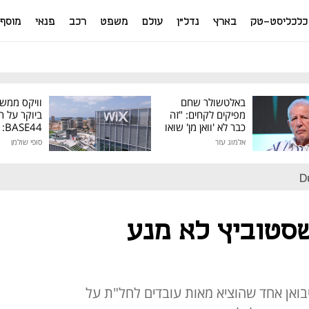
כלכליסט-טק
בארץ
נדל"ן
עולם
משפט
רכב
פנאי
מוסף
באלטשולר שחם
וויקס ממש
מפיקים לקחים: "זה
ביוקר על ר
כבר לא 'וואן מן' שואו
44
של גילעד"
אלמוג עזר
סופי שולמן
מיליון דולר
D
סטוביץ לא מנע
 יבואן אחד שהוציא מאות עובדים לחל"ת על