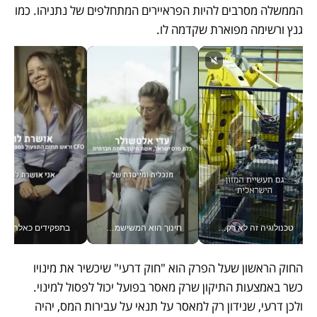
הממשלה מסרבים להיות הפראיירים המתחלפים של נתניהו. כמו 
גנץ ורשימה מפוארת שקדמה לו.
טכנולוגיה זה לא רק בהייטק: גם תעשיית המזון הישראלית מאמצת כלי AI, אוטומציה וניתוח דאטה בזמן אמת
חינוך הוא המשישמה של החיים שלי - V
בתפקידים כאלה אי אפשר לח
החוק הראשון שעל הפרק הוא "חוק דרעי" שיכשיר את מינויו 
כשר באמצעות התיקון שרק מאסר בפועל יכול לפסול למינוי. 
ולכן דרעי, שנידון רק למאסר על תנאי על עבירות המס, יהיה 