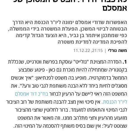
אמסלם
האפשרות שדודי אמסלם ימונה ליו"ר הכנסת היא הדרך
הבטוחה לביזוי המשכן. הפעלת המשטרה בידי הממשלה,
כפי שמתכנן איתמר בן גביר, היא הצעד הגדול קדימה
להפיכת המדינה למדינת משטרה
משה גורלי
|
21:15, 11.12.22
1. 
הסדרה המצוינת "גזלייט" עוסקת בפרשת ווטרגייט, שנכללת 
נפתח בכרטיסייה חדשה
נפתח בכרטיסייה חדשה
בקטגוריה שמתחילה להיות מוכרת גם כאן - פיגוע שמבצע 
הממשל בדמוקרטיה. מופיע בה משפט לפנתיאון: "איך אנשים 
מסוגלים לחיות ביחד ללא הבנה משותפת לגבי טוב ורע?". את 
המשפט הזה ראוי ליישם על הרעיון לבחור 
בח"כ דוד אמסלם 
ליו"ר הכנסת.
 אין סיכוי ואין מצב להבנה משותפת של רוב הציבור 
לגבי המינוי והתאמתו למועמד. ברור לחלוטין שחצי מהציבור 
מזועזע מהרעיון וחצי מתלהב ממנו. וזה מאשר את המשפט 
שצוטט לעיל: אין שום בסיס משותף להסכמה על המינוי הזה.