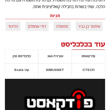
הלכה. שתי בשורות בחבילה קואליציונית אחת.
תגיות
איתמר בן גביר
ממשלה
דודי אמסלם
הליכוד
עוד בכלכליסט
פודקאסט
אנרגיה 360
כלכליסט טק
Scale Up
XIMUSNXT
CTECH
יסייה חדשה
נפתח בכרטיסייה חדשה