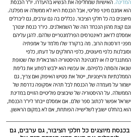
המדינה.
 האישיות שמחליפה את הנשיא בהיעדרו. יו"ר הכנסת 
הוא אמנם מינוי פוליטי, אבל הכנסת היא לא ממשלה או מפלגה. 
מיוצגים בה כל חלקי הציבור. נכללים בה גם ערבים, גם ליברלים 
וגם קצת מהזן הנכחד הזה של השמאלנים. כיו"ר כנסת יצטרך 
אמסלם לדאוג לאינטרסים הפרלמנטריים שלהם. להגן עליהם 
מפני דורסנות הרוב. מה ברקורד שלו מלמד על אמפתיה 
וסובלנות כלפי מיעוטים, כלפי החולקים על דעתו, כלפי 
המתנגדים לו או למנהיגו? ההיסטוריה הוורבאלית שלו שטופת 
שנאה והסתה כלפיהם. אז עכשיו הוא ילבש לפתע את גלימת 
הממלכתיות והייצוגיות, ייטול את פטיש האיפוק ואם צריך, גם 
ישמור על מעמדה של הכנסת לבל תהיה אסקופה נדרסת של 
הממשלה. על ההיסטוריה של שיבוצים פוליטיים הזויים במדינת 
ישראל אפשר לכתוב ספר שלם. אם אמסלם ייבחר ליו"ר הכנסת, 
הוא בהחלט ישובץ לשלישייה הפותחת, אם לא במקום הראשון.
בכנסת מיוצגים כל חלקי הציבור, גם ערבים, גם 