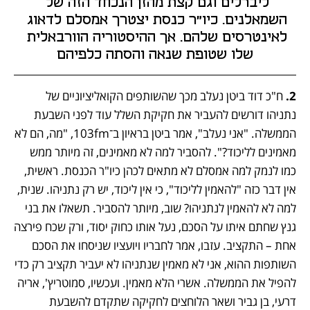
ליברלים וגם קצת מהזן הנכחד הזה של 
השמאלנים. כיו"ר כנסת יצטרך אמסלם לדאוג 
לאינטרסים שלהם. אך ההיסטוריה הוורבאלית 
שלו שטופת שנאה והסתה כלפיהם
2.
 ח"כ דוד ביטן נעלב מכך שהשותפים הקואליציוניים של 
נתניהו דורשים להעביר את חקיקת השלל עוד לפני השבעת 
הממשלה. "אני נעלב", אמר ביטן בראיון ב־103fm, "מה, הם לא 
מאמינים לליכוד?". להסביר למה לא מאמינים, זה מיותר ממש 
כמו לנמק למה אמסלם לא מתאים לכהן כיו"ר הכנסת. ראשית, 
אין דבר כזה "להאמין לליכוד", כי אין ליכוד, יש רק נתניהו. שנית, 
למה לא להאמין לנתניהו? שוב, מיותר להסביר. תשאלו את בני 
גנץ שחתם איתו על הסכם, נעל אותו כחוק יסוד, ורק שכח פירצה 
אחת – התקציב. עזבו, אמר לחבריו ויועציו שניסחו את הסכם 
השותפות ההוא, אני לא מאמין שנתניהו לא יעביר תקציב רק כדי 
להפיל את הממשלה. אשרי הלא מאמין. ועכשיו, סמוטריץ', אריה 
דרעי, בן גביר ושאר הלוחצים לחקיקה שתקדם להשבעת 