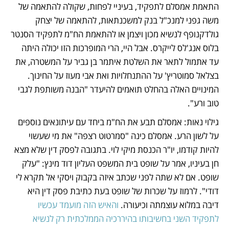
התאמת אמסלם לתפקיד, בעיניי לפחות, שקולה להתאמה של 
משה גפני למנכ"ל בנק למשכנתאות, להתאמה של יצחק 
גולדקנופף לנשיא מכון ויצמן או להתאמת הח"מ לתפקיד הסנטר 
בלוס אנג'לס לייקרס. אבל היי, הרי המופרכות הזו יכולה היתה 
עד אתמול לתאר את השלטת איתמר בן גביר על המשטרה, את 
בצלאל סמוטריץ' על ההתנחלויות ואת אבי מעוז על החינוך. 
המינויים האלה בהחלט תואמים להיעדר "הבנה משותפת לגבי 
טוב ורע".
גילוי נאות: אמסלם תבע את הח"מ ביחד עם עיתונאים נוספים 
על לשון הרע. אמסלם כינה "סמרטוט רצפה" את מי שעשוי 
להיות קודמו, יו"ר הכנסת מיקי לוי. בתגובה לפסק דין שלא מצא 
חן בעיניו, אמר על שופט בית המשפט העליון דוד מינץ: "עלק 
שופט. אם לא שתה לפני שכתב איזה בקבוק ויסקי אל תקרא לי 
דודי". לרמוז על שכרות של שופט בעת כתיבת פסק דין היא 
דיבה במלוא עוצמתה וכיעורה. 
והאיש הזה מועמד עכשיו 
לתפקיד השני בחשיבותו בהיררכיה הממלכתית רק לנשיא 