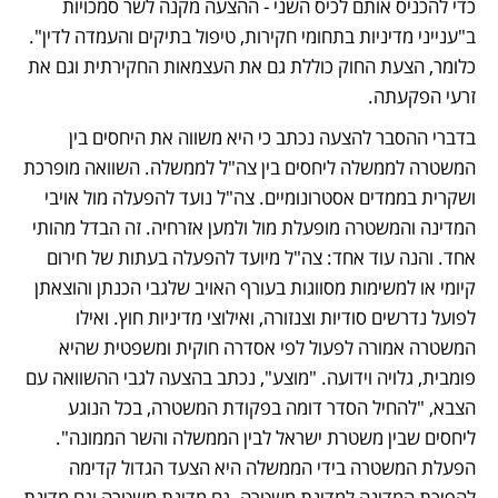
כדי להכניס אותם לכיס השני - ההצעה מקנה לשר סמכויות 
ב"ענייני מדיניות בתחומי חקירות, טיפול בתיקים והעמדה לדין". 
כלומר, הצעת החוק כוללת גם את העצמאות החקירתית וגם את 
זרעי הפקעתה.
בדברי ההסבר להצעה נכתב כי היא משווה את היחסים בין 
המשטרה לממשלה ליחסים בין צה"ל לממשלה. השוואה מופרכת 
ושקרית בממדים אסטרונומיים. צה"ל נועד להפעלה מול אויבי 
המדינה והמשטרה מופעלת מול ולמען אזרחיה. זה הבדל מהותי 
אחד. והנה עוד אחד: צה"ל מיועד להפעלה בעתות של חירום 
קיומי או למשימות מסווגות בעורף האויב שלגבי הכנתן והוצאתן 
לפועל נדרשים סודיות וצנזורה, ואילוצי מדיניות חוץ. ואילו 
המשטרה אמורה לפעול לפי אסדרה חוקית ומשפטית שהיא 
פומבית, גלויה וידועה. "מוצע", נכתב בהצעה לגבי ההשוואה עם 
הצבא, "להחיל הסדר דומה בפקודת המשטרה, בכל הנוגע 
ליחסים שבין משטרת ישראל לבין הממשלה והשר הממונה". 
הפעלת המשטרה בידי הממשלה היא הצעד הגדול קדימה 
להפיכת המדינה למדינת משטרה. גם מדינת משטרה וגם מדינת 