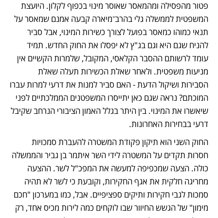
פטור מהפסילה ומהמאסר שאוסר מינוי בכפוף לקלון. היועצת 
המשפטית לממשלה גלי בהרב־מיארה קבעה אמנם שמאסר על 
תנאי כמוהו כמאסר בפועל לצורך כשירות המינוי, אבל סביר 
להניח שגם היא וגם בג"ץ לא יפסלו את החוק החדש. תמיד 
עומד לרשותם ההסבר הקלאסי, המקובל, שלמרות הקשיים אין 
מניעות משפטית. ולאחר שאלת הכשירות תעלה שאלת 
הסבירות ושיקול הדעת - האם סביר למנות את דרעי למרות עברו 
המוכתם? נראה שגם כאן יתייסרו המשפטנים הממלכתיים לפני 
שיאשרו את המינוי. בין היתר בגלל האמון הציבורי הנרחב שקיבל 
דרעי בבחירות האחרונות.
החוק השני הוא תיקון פקודת המשטרה להעברת סמכויות 
חסרות תקדים על המשטרה לידי השר איתמר בן גביר והממשלה 
כולה. הצעה שמכפיפה למעשה את המפכ"ל לשר. ההצעה 
מחריגה חלקית את אגף החקירות, וקובעת כי לשר לא תהיה 
סמכות לגבי חקירות ותיקים ספציפיים. אבל, כמו במערכון "חכם 
מימון" של הגשש החיוור שבו לוקחים כמה לירות מכיס אחד, רק 