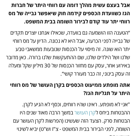
אבל בעצם עשית מהלך דומה עם רווחי היתר של חברות 
הגז כשוועדת הכספים קידמה חוק שיאפשר גבייה של מס 
רווחי יתר עוד קודם לבירור השומה בבית המשפט.
“הטענה הזו הושמעה גם בוועדה, שכאילו אנחנו יוצרים תקדים 
של גבייה לפני הכרעה, אבל היא לא נכונה. הדיון על מס רווחי 
יתר הוא שונה. זה מיסוי על הכנסות שנובעות ממשאבי טבע 
שלנו ושל הילדים שלנו, שם ההתעקשות שלנו ברורה. כאן מדובר 
באירוע אחר, עסק עם מחזור הכנסות של 30 מיליון שקל ומעלה 
זה עסק בינוני, זה כבר מעורר קושי”.
אתה מופתע ממיעוט הכספים בקרן העושר של מס רווחי 
היתר על תגליות הגז?
"אני לא מופתע. ראינו שהיו רווחים, וכסף לא הגיע לקרן. 
ההבטחות ביחס ל
קרן העושר
 במשך הרבה מאוד שנים היו 
הבטחות סרק. הצעד הזה שעשינו (הפרשות לקרן העושר עם 
השומה, לפני הבירור בבית המשפט - צ"ז וש"ט) יביא לשינוי 