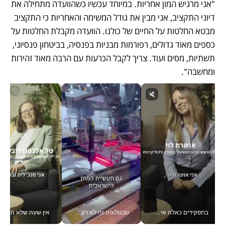
"אני מרגיש המון אחריות. במיוחד עכשיו כשהוועדה מתחילה את 
דיוני התקציב, אני מבין את גודל המשימה והאחריות כי התקציב 
מבטא החלטות על החיים של כולנו. הוועדה מקבלת החלטות על 
כספים מאוד גדולים, רפורמות מבניות בפנסיה, בביטחון פנסיוני, 
תשתיות, מסים ועוד. צריך לקבל הכרעות עם הרבה מאוד זהירות 
ומחשבה".
בתפקידים כאלה אי אפשר לחכות: אושרת לוי מניעה השקעות ענק מהטלפון_v
טכנולוגיה זה לא רק בהייטק: גם תעשיית המזון הישראלית מאמצת כלי AI, אוטומציה וניתוח דאטה בזמן אמת
אין שעה שלא התעסקתי במשבר - טל אלכסנדרוביץ’ שגב מנהלת משברים