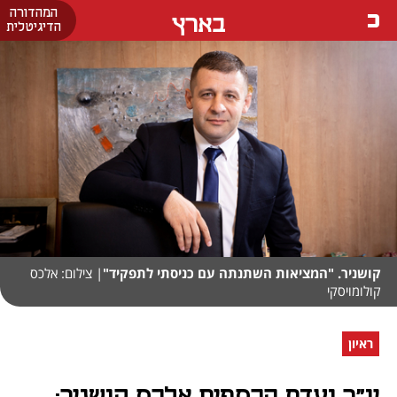
המהדורה
בארץ
הדיגיטלית
קושניר. "המציאות השתנתה עם כניסתי לתפקיד"
| צילום: אלכס
קולומויסקי
ראיון
יו"ר ועדת הכספים אלכס קושניר: