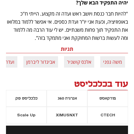
יהיה התפקיד הבא שלך?
"להיות חבר כנסת ויושב ראש ועדה זה מקצוע. הייתי ח"כ 
באופוזיציה, וכעת אני יו"ר ועדת כספים. אי אפשר ללמוד במלואו 
את התפקיד תוך פחות משנתיים. יש לי עוד הרבה מה ללמוד 
ומה לעשות ברשות המחוקקת ואני מתמקד בזה”.
תגיות
משה גפני
אלכס קושניר
אביגדור ליברמן
ועדת הכ
עוד בכלכליסט
פודקאסט
אנרגיה 360
כלכליסט טק
Scale Up
XIMUSNXT
CTECH
יסייה חדשה
נפתח בכרטיסייה חדשה