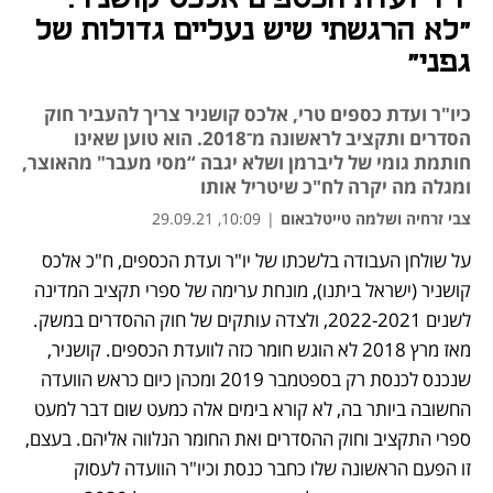
"לא הרגשתי שיש נעליים גדולות של
גפני"
כיו"ר ועדת כספים טרי, אלכס קושניר צריך להעביר חוק
הסדרים ותקציב לראשונה מ־2018. הוא טוען שאינו
חותמת גומי של ליברמן ושלא יגבה “מסי מעבר" מהאוצר,
ומגלה מה יקרה לח"כ שיטריל אותו
צבי זרחיה ושלמה טייטלבאום
|
10:09, 29.09.21
על שולחן העבודה בלשכתו של יו"ר ועדת הכספים, ח"כ אלכס 
נפתח בכרטיסייה חדשה
נפתח בכרטיסייה חדשה
נפתח בכרטיסייה חדשה
נפתח בכרטיסייה חדשה
נפתח בכרטיסייה חדשה
נפתח בכרטיסייה חדשה
נפתח בכרטיסייה חדשה
קושניר (ישראל ביתנו), מונחת ערימה של ספרי תקציב המדינה 
לשנים 2022-2021, ולצדה עותקים של חוק ההסדרים במשק. 
מאז מרץ 2018 לא הוגש חומר כזה לוועדת הכספים. קושניר, 
שנכנס לכנסת רק בספטמבר 2019 ומכהן כיום כראש הוועדה 
החשובה ביותר בה, לא קורא בימים אלה כמעט שום דבר למעט 
ספרי התקציב וחוק ההסדרים ואת החומר הנלווה אליהם. בעצם, 
זו הפעם הראשונה שלו כחבר כנסת וכיו"ר הוועדה לעסוק 