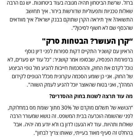
ברזל. שרשת הביטחון תהיה מגובה בעוד ביטחונות. יש גם הרבה 
שאלות טכניות ותפעוליות שדורשות בירור. איך תחושב 
התשואה? איך תיראה הקרן שתוקם בבנק ישראל? איך מוודאים 
שהכסף שם לא חשוף לסיכון?”.
“קרן העושר? הבטחות סרק"
הראיון עם קושניר התקיים דקות ספורות לפני דיון נוסף 
ברפורמת הפנסיה, שבסופו אמר קושניר: "כל עוד יש פערים, לא 
נוכל לקדם את החוק, וההסכמות חייבות להגיע מול גופי הביצוע 
של החוק. אני כן שומע הסכמה עקרונית מכלל הגופים לקידום 
המהלך, ואני בטוח שהאוצר יוכל להגיע לעמק השווה".
מה עוד תרצה לשנות בחוק ההסדרים?
“הנושא של תשלום מוקדם של 30% מתוך שומת מס במחלוקת, 
לפני שהשומה הוכרעה בבית המשפט. זה נושא שמעורר הרבה 
שאלות ותהיות. עוד לא הגענו לדון בו ולא יודע מה יהיה. אבל 
בהחלט זה סעיף מאוד בעייתי, שאותו צריך לבחון".