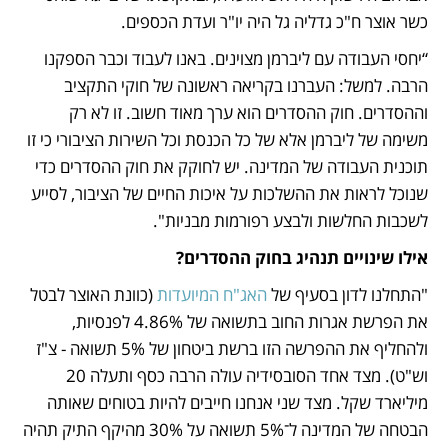
כשר אוצר ח"כ גדליה גל היה יו"ר ועדת הכספים.
“יחסי העבודה עם ליברמן מצוינים. באנו לעבוד וכבר הספקנו 
הרבה. למשל: העברנו בקריאה ראשונה של חוקי התקציב 
וההסדרים. חוק ההסדרים הוא ערך מאוד חשוב. זו לא רק 
משימה של ליברמן אלא של כל הכנסת וכל השירות הציבורי כי זו 
תוכנית העבודה של המדינה. יש לחוקק את חוק ההסדרים כדי 
שנוכל לראות את ההשלכות על איכות החיים של הציבור, לסייע 
לשכבות החלשות ולבצע רפורמות מבניות".
אילו שינויים תנהיג בחוק ההסדרים?
"התחלנו לדון בסעיף של 
האג"ח המיועדות
 (כוונת האוצר לבטל 
את הפרשת אגרות החוב בתשואה של 4.86% לפנסיות, 
ולהחליף את ההפרשה הזו ברשת ביטחון של 5% תשואה - צ"ז 
וש"ט). מצד אחד הסובסידיה עולה הרבה כסף ותעלה 20 
מיליארד שקל. מצד שני אנחנו חייבים להיות בטוחים שאותה 
הבטחה של המדינה ל־5% תשואה על 30% מהיקף התיק תהיה 