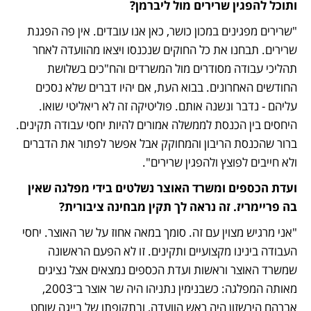
ותוכל להפגין שרירים מול ליברמן?
"שרירים מפגינים במכון כושר, כאן אנו עובדים. אין פה הפגנת 
שרירים. תבחנו את כל החוקים שנכנסו ויצאו מהוועדה לאחר 
תהליכי עבודה מסודרים מול המשרדים והח"כים בשלושת 
החודשים האחרונים. בבוא העת, אם יהיו דברים שלא נסכים 
עליהם - נדבר ונשנה אותם. פוליטיקה זה לא ריאליטי שואו. 
היחסים בין הכנסת לממשלה אמורים להיות יחסי עבודה תקינים. 
ברור שהכנסת הריבון והמחוקק אבל אפשר לפתור את הדברים 
ולא חייבים לפוצץ ולהפגין שרירים".
ועדת הכספים ומשרד האוצר נשלטים בידי מפלגה שאין 
בה פריימריז. זה נראה לך תקין מבחינה ציבורית?
"אני מרגיש מצוין עם זה. סומך במאה אחוז על שר האוצר. יחסי 
העבודה בינינו מקצועיים ותקינים. זו לא הפעם הראשונה 
שמשרד האוצר וראשות ועדת הכספים נמצאים אצל נציגים 
מאותה המפלגה: כשבנימין נתניהו היה שר אוצר ב־2003, 
אברהם הירשזון היה ראש הוועדה, ובתקופתו של בייגה שוחט 