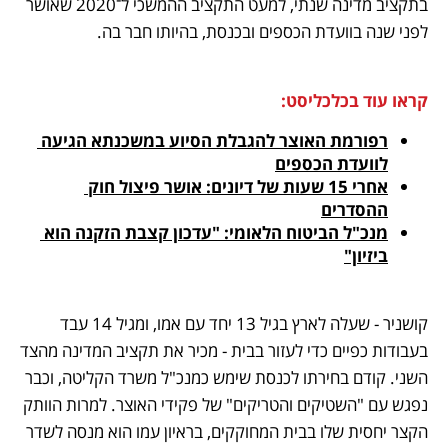
בתקציב מדינה שנתי, למעט התקציב ההמשכי ל־2020 שאושר 
לפני שנה בוועדת הכספים ובכנסת, בהיותו חבר בה.
קראו עוד בכלכליסט:
רפורמת האוצר להגבלת הסיוע במשכנתא הגיעה 
לוועדת הכספים
אחרי 15 שעות של דיונים: אושר פיצול חוק 
ההסדרים
מנכ"ל הביטוח הלאומי: "עדכון קצבת הזקנה הוא 
ביזיון"
קושניר - שעלה לארץ בגיל 13 יחד עם אמו, ומגיל 14 עבד 
בעבודות כפיים כדי לעזור בבית - מכיר את תקציב המדינה מהצד 
השני. קודם בחירתו לכנסת שימש כמנכ"ל משרד הקליטה, וכבר 
נפגש עם "השטיקים והטריקים" של פקידי האוצר. למרות הוותק 
הקצר יחסית שלו בבית המחוקקים, בראיון עמו הוא מנסה לשדר 