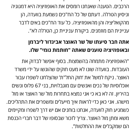
הרכבים. הטענה שאנחנו רומסים את האופוזיציה היא דמגוגיה 
וניסיון הטרלה. דעתם של כל הח"כים נשמעת בוועדה, הן 
מהקואליציה והן מהאופוזיציה. כל עוד הח"כים באים לדבר 
עניינית הם מוזמנים. ביקורת עניניית כן, הטרלה לא".
אתה חבר סיעתו של שר האוצר אביגדור ליברמן 
ובאופוזיציה טוענים שאתה "חותמת גומי" שלו.
"האופוזיציה מתמחה בהשמצות. בסוף אפשר לבדוק את 
העובדות. בוועדה שונו לא מעט חוקים שהוגשו על ידי משרד 
האוצר. ניקח למשל את ‘חוק החל"ת’ שהצלחנו לשפרו עבור 
אוכלוסיות של נכים ואנשים עם מוגבלויות, בני 67 פלוס ונשים 
בהיריון. זה לא בא כי אני נמצא בתחרות מול שר האוצר או מול 
מישהו. אני כאן כדי לראות איך מייעלים ומשפרים את התהליכים. 
כשמגיע חוק לוועדה, אנחנו בוחנים אם יש דרך לשפרו ומקיימים 
משא ומתן מול האוצר. צריך לזכור שבסופו של דבר חברי הכנסת 
הם שמקבלים את ההחלטות”.