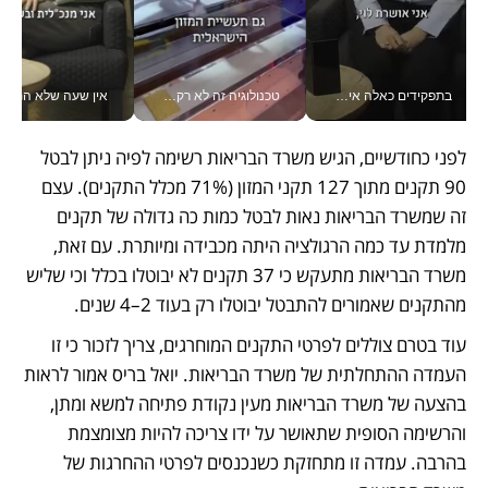
בתפקידים כאלה אי אפשר לחכות: אושרת לוי מניעה השקעות ענק מהטלפון_v
טכנולוגיה זה לא רק בהייטק: גם תעשיית המזון הישראלית מאמצת כלי AI, אוטומציה וניתוח דאטה בזמן אמת
אין שעה שלא התעסקתי במשבר - טל אלכסנדרוביץ’ שגב מנהלת משברים
לפני כחודשיים, הגיש משרד הבריאות רשימה לפיה ניתן לבטל 
90 תקנים מתוך 127 תקני המזון (71% מכלל התקנים). עצם 
זה שמשרד הבריאות נאות לבטל כמות כה גדולה של תקנים 
מלמדת עד כמה הרגולציה היתה מכבידה ומיותרת. עם זאת, 
משרד הבריאות מתעקש כי 37 תקנים לא יבוטלו בכלל וכי שליש 
מהתקנים שאמורים להתבטל יבוטלו רק בעוד 2–4 שנים. 
עוד בטרם צוללים לפרטי התקנים המוחרגים, צריך לזכור כי זו 
העמדה ההתחלתית של משרד הבריאות. יואל בריס אמור לראות 
בהצעה של משרד הבריאות מעין נקודת פתיחה למשא ומתן, 
והרשימה הסופית שתאושר על ידו צריכה להיות מצומצמת 
בהרבה. עמדה זו מתחזקת כשנכנסים לפרטי ההחרגות של 