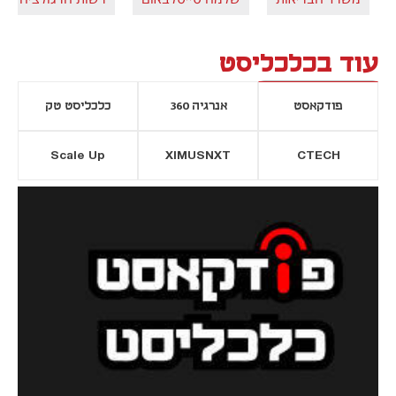
עוד בכלכליסט
פודקאסט
אנרגיה 360
כלכליסט טק
Scale Up
XIMUSNXT
CTECH
יסייה חדשה
נפתח בכרטיסייה חדשה