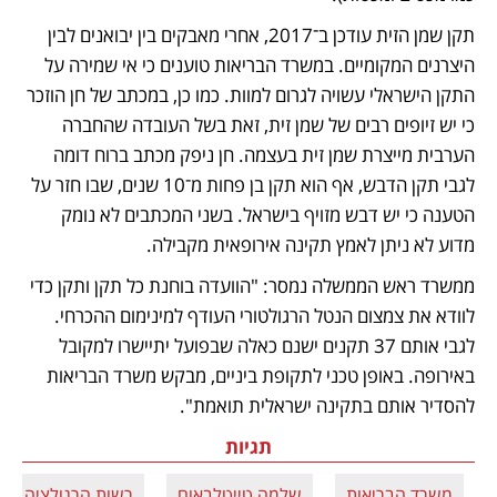
תקן שמן הזית עודכן ב־2017, אחרי מאבקים בין יבואנים לבין 
היצרנים המקומיים. במשרד הבריאות טוענים כי אי שמירה על 
התקן הישראלי עשויה לגרום למוות. כמו כן, במכתב של חן הוזכר 
כי יש זיופים רבים של שמן זית, זאת בשל העובדה שהחברה 
הערבית מייצרת שמן זית בעצמה. חן ניפק מכתב ברוח דומה 
לגבי תקן הדבש, אף הוא תקן בן פחות מ־10 שנים, שבו חזר על 
הטענה כי יש דבש מזויף בישראל. בשני המכתבים לא נומק 
מדוע לא ניתן לאמץ תקינה אירופאית מקבילה. 
ממשרד ראש הממשלה נמסר: "הוועדה בוחנת כל תקן ותקן כדי 
לוודא את צמצום הנטל הרגולטורי העודף למינימום ההכרחי. 
לגבי אותם 37 תקנים ישנם כאלה שבפועל יתיישרו למקובל 
באירופה. באופן טכני לתקופת ביניים, מבקש משרד הבריאות 
להסדיר אותם בתקינה ישראלית תואמת".
תגיות
משרד הבריאות
שלמה טייטלבאום
רשות הרגולציה