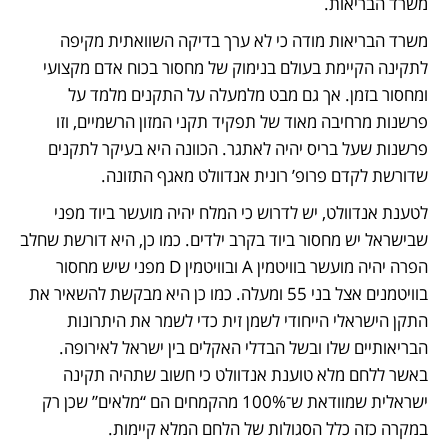
משרד הבריאות.
משרד הבריאות מודה כי לא ערך בדיקה השוואתית מקיפה 
לתקינה הקיימת בעולם בנימוק של מחסור בכוח אדם מקצועי 
ומחסור בזמן. אך גם מבט מלמעלה על התקנים מלמד על 
פרשנות מרחיבה מאוד של תפקיד תקני המזון הרשמיים, וזו 
פרשנות שעל בריס יהיה לאתגר. הכוונה היא בעיקר לתקנים 
שדורשת לקדם פרופ’ רונית אנדוולט מאגף התזונה. 
לטענת אנדוולט, יש לדרוש כי המלח יהיה מועשר ביוד מפני 
שבישראל יש מחסור ביוד בקרב ילדים. כמו כן, היא דורשת שחלב 
הפרה יהיה מועשר בוויטמין A ובוויטמין D מפני שיש מחסור 
בוויטמנים אצל בני 55 ומעלה. כמו כן היא מבקשת להשאיר את 
התקן הישראלי הייחודי לשמן זית כדי לשמר את היתרונות 
הבריאותיים שלו ובשל הבדלי האקלים בין ישראל לאירופה. 
באשר ללחם מלא טוענת אנדוולט כי חשוב שתהיה תקינה 
ישראלית שמוודאת ש־100% מהקמחים הם “מלאים” שכן רק 
במקרה כזה כלל הסגולות של הלחם המלא קיימות. 