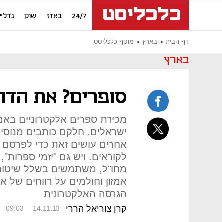
24/7
באזז
שוק
נדל"ן
דף הבית
בארץ
מוסף כלכליסט
בארץ
סופרים? את הדו
מכירת ספרים אלקטרוניים באמ
ישראלים. חלקם כותבים מנוסי
אחרים עושים זאת כדי לפרסם ס
לקוראים. ויש גם "יזמי ספרות",
מחו"ל, משתמשים בשלל שיטות 
אמזון וחולמים על רווחים של א
הגרסה האלקטרונית
קרן צוריאל הררי
09:03
14.11.13