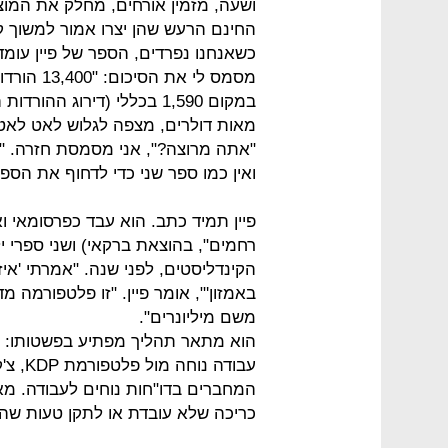
ושעה, מזמין אורחים, מחלק את המוצ
החינם הרעש שהן יצרו אמור למשוך קו
מסמס לי א
במקום 1,590 בכללי (דירוג ה
מאות דולרים, מצפה לגלוש לאט לאט 
"אתה מרוצה?", אני מסמסת חזרה. "וד
ואין כמו ספר שני כדי לדחוף את הספר
פיין תמיד כתב. הוא עבד כפרסומאי וא
רחמים", בהוצאת ברקאי) ושני ספרי יל
הקינדליסטים, לפני שנה. "אמרתי 'איז
באמזון'", אומר פיין. "זו פלטפורמה 
משם מיליונרים".
הוא מתאר תהליך מפתיע בפשטותו: 
עבודה 
המחברים בדו"חות נוחים לעבודה. מא
כריכה שלא עובדת או לתקן טעות ש