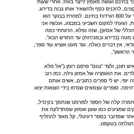
ר בחינם ועושה מאמץ לייצר באזז. אחרי שעות
נים, להכניס כסף ולהשאיר אותו גבוה בדירוג.
כשאנחנו נפרדים, הספר של פיין עומד על 800 הורדות בחינם. למחרת בבוקר הוא
ת הסיכום: "13,400 הורדות, הגעתי למקום השביעי במבצע, ועכשיו אני
הורדות הכללי של אמזון), שזה נפלא. הרווחתי כמה
מטה (בדירוג ובמכירות) עד החודש הבא".
אי, אין דברים כאלה. עוד מעט אוציא עוד ספר,
 הראשון".
יש תוכן, ולצד "גנום" פרסם רומן ("אל מלא
דים. את האופציה של אמזון גילה, כמו רוב
ה יופי, יש לי ספרים כתובים, אשים אותם
מדהימה. סופרים עצמאים שנדחו בידי הוצאות יצאו
המרה קלה של הספר לפורמט שנתמך בקינדל,
נוחה מול פלטפורמת KDP, צ'קים שמגיעים כמו שעון ואמזון שמתדלקת את
חר שמדובר בספר דיגיטלי, קל מאוד להחליף
התגלתה בטקסט.