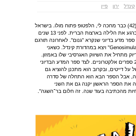
קינדל
ירון
פיין
כשאני מגיעה לפגישה שלנו לירון פיין (42) כבר מחכה לי, הלפטופ פתוח מולו. בישראל
השעה עשר וחצי בבוקר, אבל פיין חי כרגע את הלילה בארצות הברית. לפני 13 שנים
פר מדע בדיוני שנקרא "גנום". לאחרונה תורגם
הספר לאנגלית, קיבל את השם "Genosimulation" ויצא במהדורת קינדל. כשאני
דיוק מתחיל את השיווק האגרסיבי שלו באמזון.
פיין כבר מיומן: הוא מוכר באמזון כ־20 ספרים אלקטרוניים. לצד ספר המדע הבדיוני
על דייטים, ובקרוב הוא מתכנן להוציא גם
 מזה, אבל הספר הבא הוא התחלה של סדרה
נה את הספר הראשון יקנה גם את השני
חיות מהכתיבה בעוד שנה. זה חלום בר־השגה".