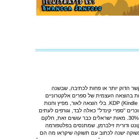
שר הדוק יותר או פחות לכתיבה, שבשנה
ות בהוצאה העצמית של ספרים אלקטרוניים
באמזון, שנקראת KDP (Kindle Direct Publishing). בלי הוצאה לאור, מפיץ וחנות
וכרים "ספרי קינדל" כאלה לבד, וגורפים לעתים
70% מהתמלוגים בעוד אמזון לוקחת 30%. מאות ישראלים כבר עושים זאת, חלקם
ז'קונט ודורית זילברמן, שמתנסים בפלטפורמה
תשוקה ישנה לכתוב עם תשוקה שיקראו מה הם