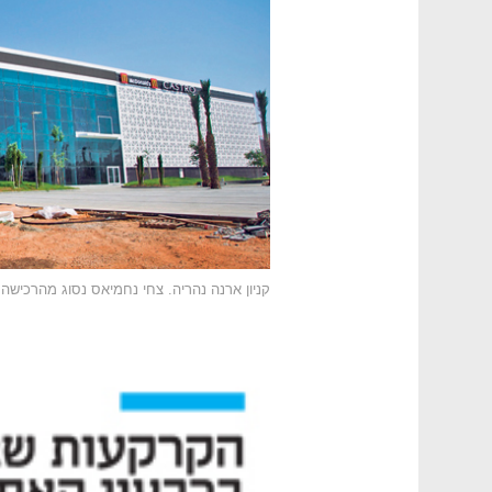
קניון ארנה נהריה. צחי נחמיאס נסוג מהרכישה ב