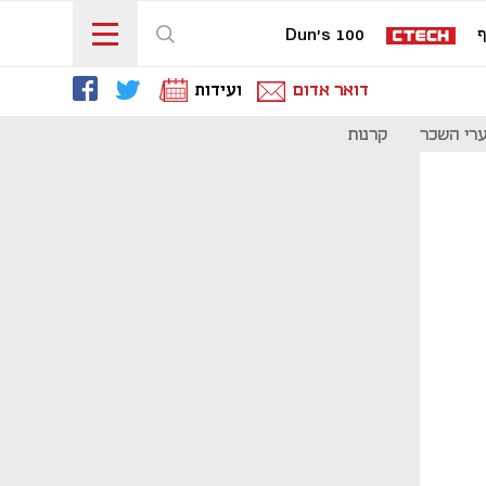
ף
Dun's 100
דואר אדום
ועידות
רי השכר
קרנות