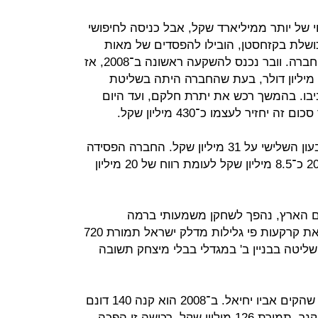
ה לפני 10 שנים בשווי של יותר ממיליארד שקל, אבל כניסה לחיפושי
ושלת בקזחסטן, הובילו להפסדים של מאות
מיליוני שקלים וירידה דרמטית בשווי החברה. וובר נכנס להשקעה ראשונה ב־2008, אז
העמיד לחברה מסגרת אשראי של 25 מיליון דולר, בעת שהחברה היתה בשליטת
 רביבו. בהמשך רכש את יתרת חלקם, ועד היום
זיר לעצמו כ־430 מיליון שקל.
ההון העצמי של ארנה עמד בסוף הרבעון השלישי על 31 מיליון שקל. החברה הפסידה
בשלושת הרבעונים הראשונים של 2020 כ־8.5 מיליון שקל לעומת רווח של 20 מיליון
 בדרום הארץ, נהפך לשחקן משמעותי ברמה
הארצית. לפני כשלושה חודשים רכש את קרקעות פי גלילות מדלק ישראל תמורת 720
ליטה בבניין ב' במגדלי בבלי מיצחק תשובה
אבו משמש מנכ"ל ויו"ר חברת הנדל"ן שהקים אביו יחיאל. ב־2008 הוא קנה 140 דונם
מקונצרן אי.די.בי, שנשלט בידי נוחי דנקנר, תמורת 126 מיליון שקל. רכישה זו הפכה