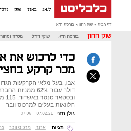
24/7
באזז
שוק
נדל"ן
דף הבית
שוק ההון
בורסת ת"א
שוק ההון
בורסת ת"א
שוקי חו"ל
מט"ח וסחורו
כדי לרכוש את אר
מכר קרקע בחצי 
דולר עבור 62% ממני
ובסט
הלוואות בעלים למרכוס וובר
גולן חזני
07:06
07.02.21
ארנה
מרכוס וובר
צחי
תגיות: