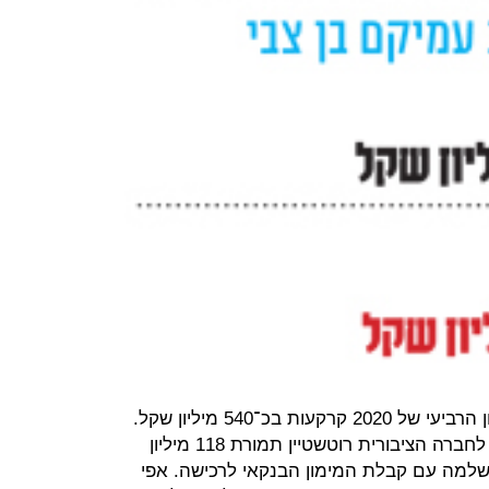
ל"כלכליסט" נודע כי אבו מימש ברבעון הרביעי של 2020 קרקעות בכ־540 מיליון שקל.
קרקע לבניית 192 יחידות דיור נמכרה לחברה הציבורית רוטשטיין תמורת 118 מיליון
למה עם קבלת המימון הבנקאי לרכישה. אפי