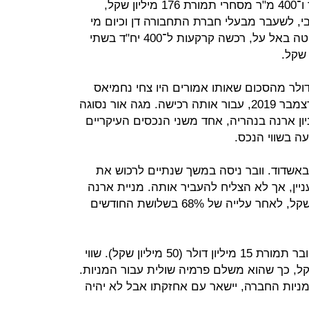
קפיטל רכשה מאבו קרקע ל־288 יח"ד ו־400 מ"ר מסחרי תמורת 176 מיליון שקל,
י, לשעבר מבעלי חברת התחבורה דן וכיום מי
שעמד מאחורי העסקה לרכישת השליטה באל על, רכשה קרקעות ל־400 יח"ד בשתי
ם אבו נמוך ב־5 מיליון דולר מהסכום שאותו אמורים היו צחי נחמיאס
וחברת מגה אור שבשליטתו לשלם בדצמבר 2019, עבור אותה רכישה. מגה אור נסוגה
ן ארנה בנהריה, אחד משני הנכסים העיקריים
ה בשווי הנכס.
אשדוד. וובר ניסה במשך שנתיים לרכוש את
ין, אך לא הצליח להעביר אותה. מניית ארנה
גרופ נסחרת לפי שווי של כ־76 מיליון שקל, לאחר עלייה של 68% בשלושת החודשים
אבו רוכש 62% ממניות החברה מידי וובר תמורת 15 מיליון דולר (50 מיליון שקל). שווי
ה עומד על 48 מיליון שקל, כך שהוא משלם פרמיה שולית עבור המניות.
ם נניקשוילי, שמחזיק ב־16% ממניות החברה, יישאר עם אחזקתו אבל לא יהיה