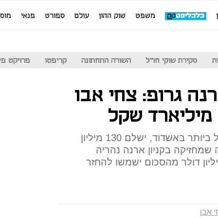
משפט
שוק ההון
עולם
ספורט
פנאי
מוס
ת
סקירת שוקי חו"ל
השורה התחתונה
קריפטו
פרויקט פע
נה גרופ: צחי אבו
מיליארד שקל
אבו, בעל מלאי הקרקעות הגדול ביותר באשדוד, ישלם 130 מיליון
ות החברה שמחזיקה בקניון ארנה נהריה
אר סנטר באשדוד. 115 מיליון דולר מהסכום ישמשו להחזר
 אבו