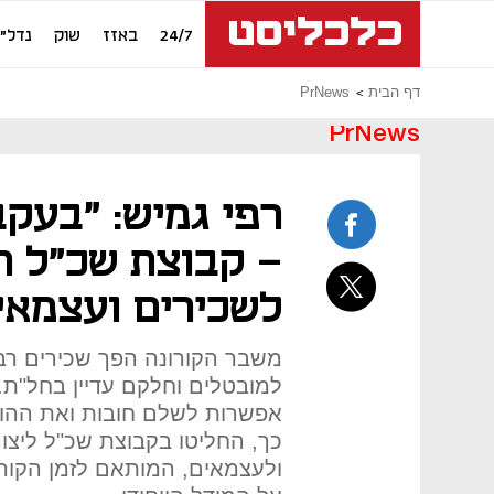
24/7
באזז
שוק
נדל"ן
דף הבית
PrNews
PrNews
רפי גמיש: "בעק
- קבוצת שכ"ל ת
לשכירים ועצמאי
משבר הקורונה הפך שכירים רב
למובטלים וחלקם עדיין בחל"ת.
אפשרות לשלם חובות ואת ההו
כך, החליטו בקבוצת שכ"ל ליצור
ולעצמאים, המותאם לזמן הקורו