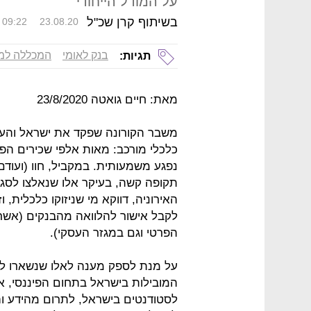
על המודל הייחודי
בשיתוף קרן שכ"ל
09:22
23.08.20
בנק לאומי
המכללה למ
תגיות:
מאת: חיים גואטה 23/8/2020
משבר הקורונה שפקד את ישראל והעו
כלכלי מורכב: מאות אלפי שכירים הפכ
נפגע משמעותית. במקביל, חוו (ועוד
תקופה קשה, בעיקר אלו שנאלצו לסגו
האירוניה, דווקא מי שניזוקו כלכלית, ו
לקבל אישור להלוואה מהבנקים (אשר
הפרטי וגם במגזר העסקי).
על מנת לספק מענה לאלו שנשארו לל
המובילות בישראל בתחום הפיננסי, א
לסטודנטים בישראל, לתרום מהידע והנ