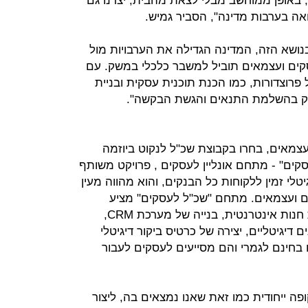
, באופן ממוחשב מבלי לצאת מהבית, יצרנו גם
אה בערבות מדינה", הסביר גמיש.
בנושא הזה, המדינה הגדילה את הערבויות מול
ים ועצמאים תוביל למשבר כלכלי במשק. עם
פרוצדורות, כמו הכנת תוכנית עסקית ובניית
עסק בהשלמת התנאים והגשת הבקשה".
עצמאים, בחרו בקבוצת שכ"ל לנקוט ביוזמה
קים" - מתחם אונליין לעסקים , פרויקט משותף
לי זמין ללקוחות כל הבנקים, והוא מהווה מעין
עסקים קטנים ועצמאים. מתחם "שכ"ל לעסקים" מציע
שירותים מגוונים לעסק, ביניהם בניית חנות אינטרנטית, בנייה של מערכת CRM,
 דיגיטליים, יצירה של כרטיס ביקור דיגיטלי
 בחינם לגמרי והם מסייעים לעסקים לעבור
ופה ייחודית כמו זאת שאנו נמצאים בה, ליצור