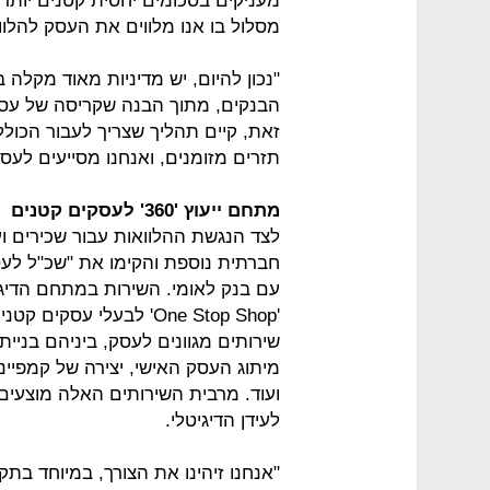
מעניקים בסכומים יחסית קטנים יותר
מסלול בו אנו מלווים את העסק להלוו
"נכון להיום, יש מדיניות מאוד מקלה 
הבנקים, מתוך הבנה שקריסה של עסק
זאת, קיים תהליך שצריך לעבור הכולל 
תזרים מזומנים, ואנחנו מסייעים ל
מתחם ייעוץ '360' לעסקים קטנים
לצד הנגשת ההלוואות עבור שכירים ו
חברתית נוספת והקימו את "שכ"ל לעס
עם בנק לאומי. השירות במתחם הדיגיט
'One Stop Shop' לבעלי 
מיתוג העסק האישי, יצירה של קמפיינים
ועוד. מרבית השירותים האלה מוצעים
לעידן הדיגיטלי.
"אנחנו זיהינו את הצורך, במיוחד בתק