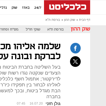
24/7
באזז
שוק
נדל"ן
דף הבית
שוק ההון
בורסת ת"א
שוק ההון
בורסת ת"א
שוקי חו"ל
מט"ח וסחורו
שלמה אליהו מכי
לברקת ובונה על 
בעל השליטה בחברת הביטוח מג
הצעדים שנקטה נגדו רשות שוק ההו
לדירקטור; אתמול חשף כלכליס
לאליהו לבחור בין תפקידו כיו"
הבת מגדל ביטוח, ובכך למעשה 
בחברה
גולן חזני
07:45
16.07.20