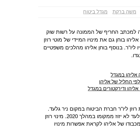
משה ברקת
מגדל ביטוח
פה למכתב החריף של הממונה על רשות שוק
אליהו בוחן גם את מינויו המיידי של מוטי רוזן
ו ליו"ר. בנוסף בוחן אליהו מהלכים משפטיים
דו.
אליהו במגדל
לפי החליל של אליהו
ליהו ודירקטורים במגדל
וזן ליו"ר חברת הביטוח במקום ניר גלעד.
ברקת בלם את המהלך והודיע לו כי גלעד לא יזוז ממקומו במהלך 2020. מינוי רוזן
מכבודו של אליהו לקראת אפשרות מינויו