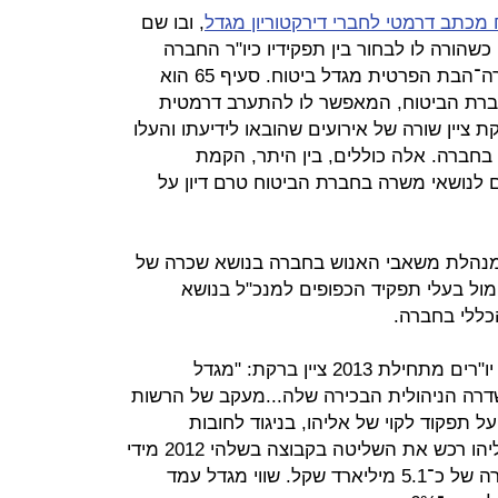
מכתב דרמטי לחברי דירקטוריון מגדל
, ובו שם
הורה לו לבחור בין תפקידיו כיו"ר החברה
האם מגדל אחזקות או דירקטור בחברה־הבת הפרטית מגדל ביטוח. סעיף 65 הוא
ברת הביטוח, המאפשר לו להתערב דרמטית
 ציין שורה של אירועים שהובאו לידיעתו והעלו
בחברה. אלה כוללים, בין היתר, הקמת
ם לנושאי משרה בחברת הביטוח טרם דיון על
למנהלת משאבי האנוש בחברה בנושא שכרה של
 מול בעלי תפקיד הכפופים למנכ"ל בנושא
כללי בחברה.
על החלפת חמישה מנכ"לים וארבעה יו"רים מתחילת 2013 ציין ברקת: "מגדל
דרה הניהולית הבכירה שלה...מעקב של הרשות
 תפקוד לקוי של אליהו, בניגוד לחובות
המוטלות עליו מכוח הוראות הדין". אליהו רכש את השליטה בקבוצה בשלהי 2012 מידי
קבוצת ג'נרלי האיטלקית, לפי שווי חברה של כ־5.1 מיליארד שקל. שווי מגדל עמד