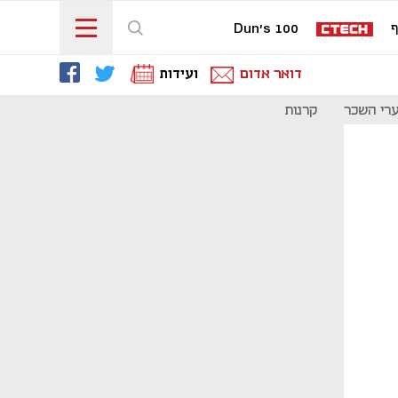
ף
Dun's 100
דואר אדום
ועידות
רי השכר
קרנות