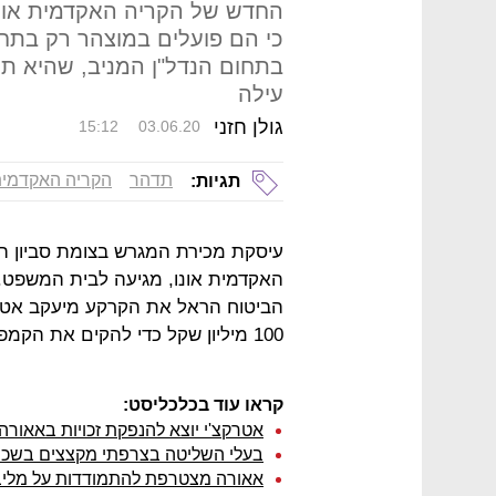
החדש של הקריה האקדמית אונו;
כי הם פועלים במוצהר רק בתחו
בתחום הנדל"ן המניב, שהיא תחו
עילה
גולן חזני
15:12
03.06.20
תדהר
הקריה האקדמית 
תגיות:
עיסקת מכירת המגרש בצומת סביון ה
האקדמית אונו, מגיעה לבית המשפט. 
הביטוח הראל את הקרקע מיעקב אטרק
100 מיליון שקל כדי להקים את הקמפוס בעלות חצי מיליארד שקל.
קראו עוד בכלכליסט:
אטרקצ'י יוצא להנפקת זכויות באאור
בעלי השליטה בצרפתי מקצצים בשכר;
אאורה מצטרפת להתמודדות על מליב