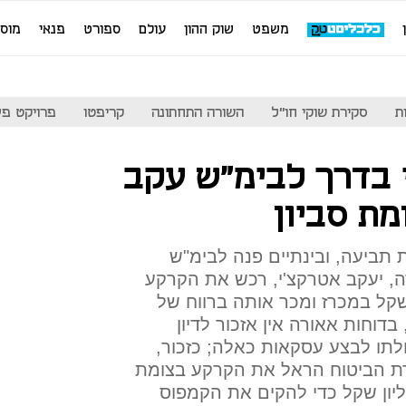
משפט
שוק ההון
עולם
ספורט
פנאי
מוס
ת
סקירת שוקי חו"ל
השורה התחתונה
קריפטו
פרויקט פע
 בדרך לבימ"ש עקב
ת סביון
תביעה, ובינתיים פנה לבימ"ש
, יעקב אטרקצ'י, רכש את הקרקע
 תמורת 57 מיליון שקל במכרז ומכר אותה ברווח של
נתו, בדוחות אאורה אין אזכור לדיון
ו לבצע עסקאות כאלה; כזכור,
ת הביטוח הראל את הקרקע בצומת
 מאטרקצ'י תמורת 100 מיליון שקל כדי להקים את הקמפוס