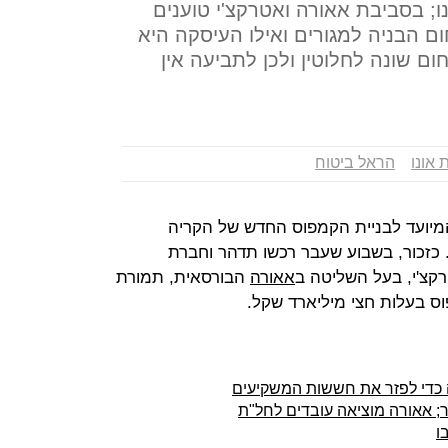
 בסביבת אאורה ואטרקצ'י טוענים
ם הבניה למגורים ואילו העיסקה היא
ם שונה לחלוטין ולכן לתביעה אין
אונו
הראל ביטוח
מיועד לבניית הקמפוס החדש של הקריה
כזכור, בשבוע שעבר רכשו תדהר וחברת
צ'י, בעל השליטה ב
אאורה
הבורסאית, תמורת
ה כדי לפזר את חששות המשקיעים
 אאורה מוציאה עובדים לחל"ת
ו