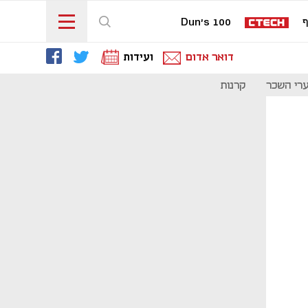
ף
Dun's 100
דואר אדום
ועידות
רי השכר
קרנות