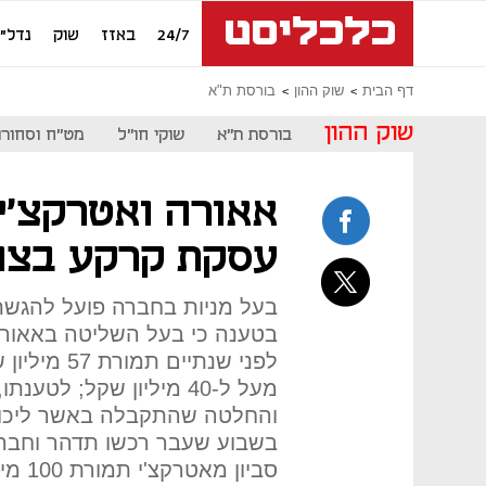
24/7
באזז
שוק
נדל"ן
דף הבית
שוק ההון
בורסת ת"א
שוק ההון
בורסת ת"א
שוקי חו"ל
מט"ח וסחורו
אאורה ואטרקצ'י
עסקת קרקע בצומ
בעל מניות בחברה פועל להגשת 
בטענה כי בעל השליטה באאורה
לפני שנתיים
מעל ל-40 מיליון שקל; לטע
והחלטה שהתקבלה באשר ליכולת
בשבוע שעבר רכשו תדהר וחבר
סביון