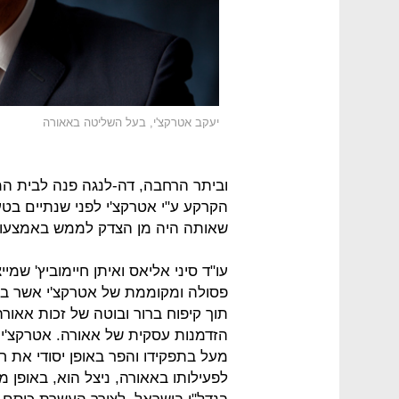
יעקב אטרקצ'י, בעל השליטה באאורה
וביתר הרחבה, דה-לנגה פנה לבית 
הקרקע ע"י אטרקצ'י לפני שנתיים בטע
שאותה היה מן הצדק לממש באמצעות 
עו"ד סיני אליאס ואיתן חיימוביץ' שמ
פסולה ומקוממת של אטרקצ'י אשר בי
תוך קיפוח ברור ובוטה של זכות אאורה
הזדמנות עסקית של אאורה. אטרקצ'י 
מעל בתפקידו והפר באופן יסודי את ח
לפעילותו באאורה, ניצל הוא, באופן