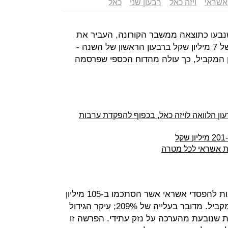
אשראי
ויזה כאל
רבעון שני
כאל
נבעו כתוצאה ממשבר הקורונה, העביר את
חברת כרטיסי האשראי כאל להפסד של 7 מיליון שקל ברבעון הראשון של השנה -
ון שקל ברבעון המקביל, כך עולה מהדוח הכספי שפרסמה
עון הלוואה לויזה כאל, בכפוף להפקדת ערבות
ת אשראי לכל מטרה
סיבה להפסד היא הגידול החד בהוצאות להפסדי אשראי אשר הסתכמו ב-105 מיליון
שקל לעומת 34 מיליון שקל ברבעון המקביל. מדובר בעלייה של 209%; עיקר הגידול
 שנובעת מהערכה על נזק עתידי. הפרשה זו