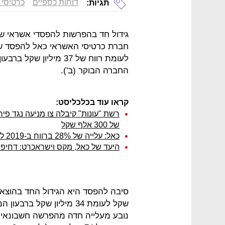
דוחות כספיים
כרטיסי 
תגיות:
גידול חד בהפרשות להפסדי אשראי ש
לעומת רווח של 37 מילי
החברה הבוקר (ב').
קראו עוד בכלכליסט:
רשת "עונות" קיבלה צו מניעה נגד פיר
של 300 אלף שקל
כאל: עלייה של 28% ברווח ב-2019 ל-201 מיליון שקל
היעד של כאל, מקס וישראכרט: דחיפ
נובע מעלייה חדה מהפרשה חשבונאית