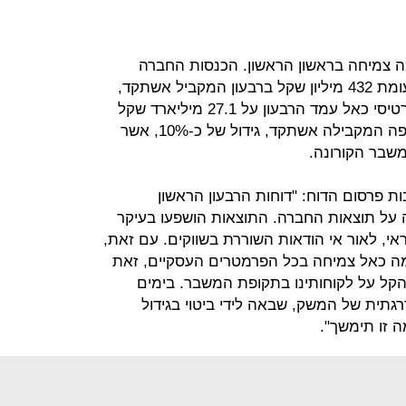
 צמיחה בראשון הראשון. הכנסות החברה
ברבעון הסתכמו ב-472 מיליון שקל לעומת 432 מיליון שקל ברבעון המקביל אשתקד,
גידול של כ-9%. מחזור העסקאות בכרטיסי כאל עמד הרבעון על 27.1 מיליארד שקל
בהשוואה ל-24.6 מיליארד שקל בתקופה המקבילה אשתקד, גידול של כ-10%, אשר
משבר הקורונה.
ות פרסום הדוח: "דוחות הרבעון הראשון
על תוצאות החברה. התוצאות הושפעו בעיקר
י, לאור אי הודאות השוררת בשווקים. עם זאת,
ה כאל צמיחה בכל הפרמטרים העסקיים, זאת
הקל על לקוחותינו בתקופת המשבר. בימים
גתית של המשק, שבאה לידי ביטוי בגידול
 זו תימשך".