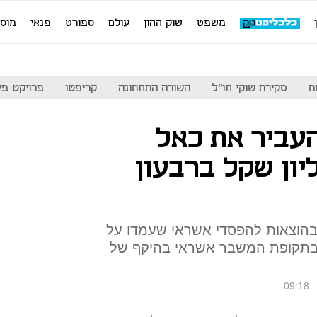
משפט
שוק ההון
עולם
ספורט
פנאי
מוס
ת
סקירת שוקי חו"ל
השורה התחתונה
קריפטו
פרויקט פע
עביר את כאל
 של 7 מיליון שקל ברבעון
פסד נבע מגידול של 209% בהוצאות להפסדי אשראי שעמדו על
דה בתקופת המשבר אשראי בהיקף של
09:18