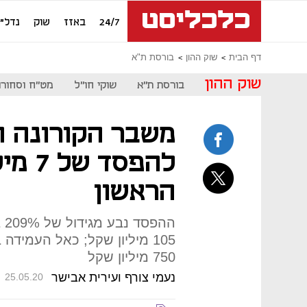
24/7
באזז
שוק
נדל"ן
דף הבית
שוק ההון
בורסת ת"א
שוק ההון
בורסת ת"א
שוקי חו"ל
מט"ח וסחורו
משבר הקורונה ה
להפסד
הראשון
הה
105 מיליון שקל; כאל העמי
750 מיליון שקל
נעמי צורף ועירית אבישר
25.05.20