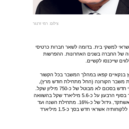
צילום: רמי זרנגר
ראי למשקי בית. בדומה לשאר חברות כרטיסי
יחה של החברה בשנים האחרונות. ההפרשות
ווים שייכנסו לקשיים.
ץ בנקאיים קפאו במהלך המשבר בכל הקשור
 משבר הקורונה (החל מתחילת חודש מרץ),
היא דווקא העמידה ללקוחותיה אשראי חדש בסכום לא מבוטל של כ-750 מיליון שקל.
תיק האשראי הצרכני של החברה עמד בסוף הרבעון על כ-5.6 מיליארד שקל בהשוואה
ל-4.8 מיליארד שקל ברבעון המקביל אשתקד, גידול של כ-16%. מתחילת השנה ועד
למועד פרסום הדוח, העמידה החברה ללקוחותיה אשראי חדש בסך כ-1.5 מיליארד