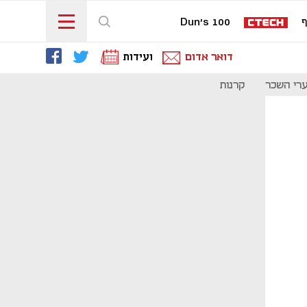
ף
Dun's 100
דואר אדום
ועידות
רי השכר
קרנות