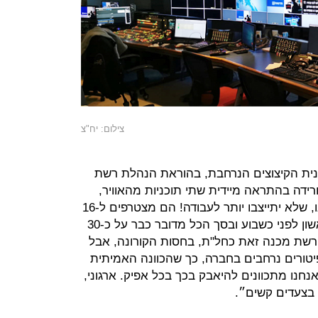
צילום: יח"צ
״כחלק מתכנית הקיצוצים הנרחבת, בהוראת הנהלת רשת
רידה בהתראה מיידית שתי תוכניות מהאוויר,
והודיעה לצוותי התוכניות, חברים שלנו, שלא יתייצבו יותר לעבודה! הם מצטרפים ל-16
מחברינו שכבר הוצאו לחלת בגל הראשון לפני כשבוע ובסך הכל מדובר כבר על כ-30
רשת מכנה זאת כחל"ת, בחסות הקורונה, אבל
טורים נרחבים בחברה, כך שהכוונה האמיתית
נחנו מתכוונים להיאבק בכך בכל אפיק. ארגוני,
 בצעדים קשים״.