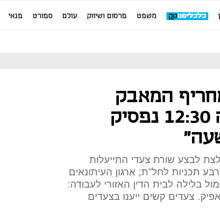
משפט
פרסום ושיווק
עולם
ספורט
פנאי
 חדשות 13 מחריף המאבק
בהנהלה: "בשעה 12:30 נפסיק
עה"
לצת לבצע שורת צעדי התייעלות
בע תכניות לחל"ת; ארגון העיתונאים
שות 13 עתרו אתמול בלילה לבית הדין האזורי לעבודה:
פיק. צעדים קשים ייענו בצעדים