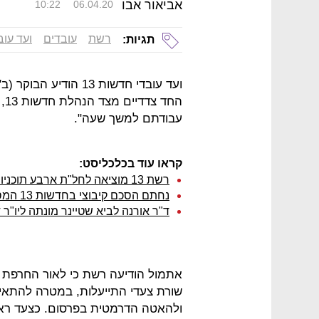
אביאור אבו
10:22
06.04.20
רשת
עובדים
ועד עוב
תגיות:
ועד עובדי חדשות 13 ה
עבודתם למשך שעה".
קראו עוד בכלכליסט:
רשת 13 מוציאה לחל"ת ארבע תוכניות: "צפויים מהלכים נוספים"
נחתם הסכם קיבוצי בחדשות 13 המסדיר את תנאי המעבר לאולפנים בנווה אילן
ד"ר אורנה לביא שטיינר מונתה ליו"ר די
אתמול הודיעה רשת כי לאור החרפת
שורת צעדי התייעלות, במטרה להתאי
ולהאטה הדרמטית בפרסום. כצעד רא