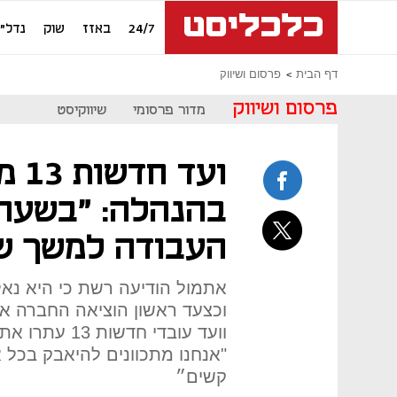
24/7
באזז
שוק
נדל"ן
דף הבית
פרסום ושיווק
פרסום ושיווק
מדור פרסומי
שיווקיסט
ועד
העבודה למשך ש
אתמול הודיעה רשת כי היא נא
וכצעד ראשון הוציאה החברה אר
וועד עובדי חד
"אנחנו מתכוונים להיאבק בכל א
קשים״