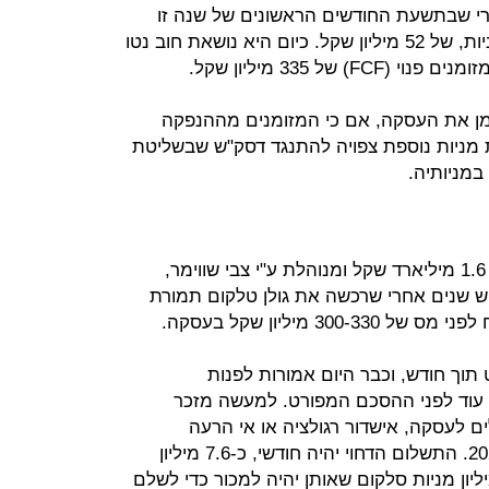
2019 בהפסד, אחרי שבתשעת החודשים הראשונים של שנה זו
הציגה הפסד נקי, המיוחס לבעלי המניות, של 52 מיליון שקל. כיום היא נושאת חוב נטו
ממן את העסקה, אם כי המזומנים מההנפקה
 מניות נוספת צפויה להתנגד דסק"ש שבשליטת
במניותיה.
, הנסחרת בשווי 1.6 מיליארד שקל ומנוהלת ע"י צבי שווימר,
 שנים אחרי שרכשה את גולן טלקום תמורת
תוך חודש, וכבר היום אמורות לפנות
 עוד לפני ההסכם המפורט. למעשה מזכר
 לעסקה, אישדור רגולציה או אי הרעה
מהותית בגולן, לא יתקיימו עד סוף 2020. התשלום הדחוי יהיה חודשי, כ-7.6 מיליון
בחודש, ותפקיד בידי נאמן 8.2 מיליון מניות סלקום שאותן יהיה למכור כדי לשלם