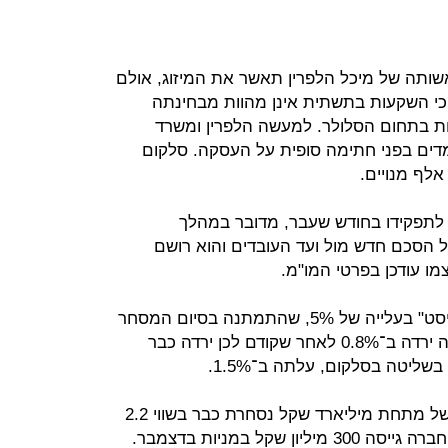
שותה של מיכל הלפרין תאשר את המיזוג, אולם
ה כי השקעות בתשתית אינן מהוות מבחינתה
ות בתחום הסלולר. למעשה הלפרין ומשרד
דים בפני חתימה סופית על העסקה. סלקום
 לתפקידו בחודש שעבר, מדובר במהלך
הסכם חדש מול ועד העובדים והוא רושם
מו עודכן בפרטי המו"מ.
מניית סלקום הגיבה לפרסום ב"כלכליסט" בעלייה של 5%, שהתמתנה בסיום המסחר
לעליה של 1.3%, ואילו אלקטרה צריכה ירדה ב־0.8% לאחר שקודם לכן ירדה כבר
סלקום, ששוויה הגיע באוגוסט לשפל של מתחת מיליארד שקל נסחרת כבר בשווי 2.2
מיליארד שקל. עם זאת יש לזכור כי החברה גייסה 300 מיליון שקל במניות בדצמבר.