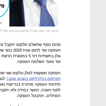
מימין: אבי גבאי מנכ"ל סלקום וגיל שרון מנכ"ל 
סכום נוסף שתשלם סלקום יתקבל מ
גולן בתשתיות דור 5 
ועד מועד השלמת העסקה.
העסקה משקפת לגולן טלקום שווי של 666־700 מיליון שקל. סכום התמורה תואם א
הפרסום בכלכליסט בשבוע שעבר
לגבי
חתימת העסקה מותנית בבדיקות נאות
לסוף השנה, כאשר במידה ולא יתקבל
המתלים, תתבטל העסקה.