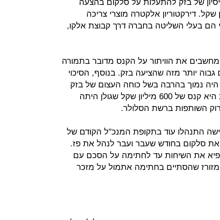
סיון של בזק להתעלות על סלקום בהצעה
שת גולן תמורת 710 מיליון שקל. דירקטוריון אלקטרה מוצרי צריכה
קי הם בעלי השליטה בחברה דרך קבוצת אלקו,
שבים את הוויתור על הקנס מדובר בתמורה
סכום גבוה יותר מזה שהציעה בזק. בנוסף, הסיכוי
היה נמוך בהרבה בשל כוחה העצום של בזק
בשוק התקשורת בארץ. סיבה שלישית היא קנס של 600 מיליון שקל שגולן היתה
וק השותפות ברשת הסלולר.
כישה התנהלו עוד בתקופת המנכ"ל הקודם של
את סלקום בחודש שעבר ועבר לנהל את פז.
קפיא את השיחות עד לחתימה על הסכם עם
מזורז שהסתיים בחתימה אתמול על מזכר