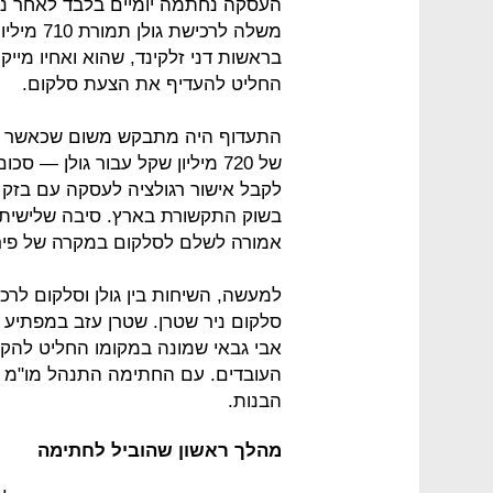
העסקה נחתמה יומיים בלבד לאחר ני
משלה לרכי
בראשות דני זלקינד, שהוא ואחיו מיי
החליט להעדיף את הצעת סלקום.
התעדוף היה מתבקש משום שכאשר מח
של 720 מיליון שקל עבור גולן — 
לקבל אישור רגולציה לעסקה עם בזק 
אמורה לשלם לסלקום במקרה של פיר
למעשה, השיחות בין גולן וסלקום לר
סלקום ניר שטרן. שטרן עזב במפתיע 
אבי גבאי שמונה במקומו החליט לה
העובדים. עם החתימה התנהל מו"מ 
הבנות.
מהלך ראשון שהוביל לחתימה