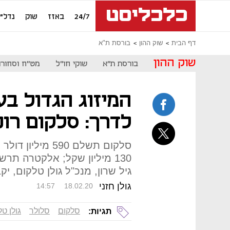
24/7
באזז
שוק
נדל"ן
דף הבית
שוק ההון
בורסת ת"א
שוק ההון
בורסת ת"א
שוקי חו"ל
מט"ח וסחורו
המיזוג הגדול בע
לדרך: סלקום רוכ
סלקום תשלם 590 
גיל שרון, מנכ"ל גולן טלקום, יקבל 59 מיליון שקל על מנ
גולן חזני
14:57
18.02.20
סלקום
סלולר
גולן ט
תגיות: