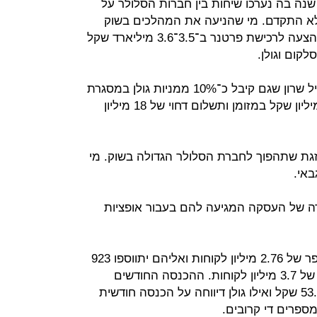
ה בה נערכו שיחות בין חברות הסלולר על
לא התקדם. מי שהניעה את המהלכים בשוק
בחודש האחרון היתה HOT, שהגישה הצעה לרכישת פרטנר ב־3.5־3.6 מיליארד שקל
קום וגולן.
מי שהוביל את החברה לרכישה היה גיל שרון שגם קיבל כ־10% ממניות גולן במסגרת
הרכישה. שרון יקבל עבור מניותיו 41 מיליון שקל במזומן ותשלום דחוי של 18 מיליון
גת שתהפוך לחברת הסלולר הגדולה בשוק. מי
אי.
רה של העסקה המגיעה להם בעבור אופציות
סלקום דיווחה ברבעון השלישי על מספר של 2.76 מיליון לקוחות ואליהם יתווספו 923
אלף לקוחות גולן כך שמדובר בחברה של 3.7 מיליון לקוחות. ההכנסה החודשים
הממוצעת למנוי בסלקום עמדה על 53.2 שקל ואילו גולן דיווחה על הכנסה חודשית