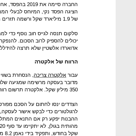
החברה סיימה את 
של 1.9 מיליארד שקל ורשמה תזרים מזומנים פנוי (FCF) של 335 מיליון שקל.
סלקום תנסה לגייס חוב נוסף כדי ל
יכולים להספיק לרוב הסכום. להנפקת
אדוארדו אלשטיין שלא תרצה להידלל 
הרווח של אלקטרה
עבור
אלקטרה צריכה
מדובר בעסקה מרשימה שמגיעה שלוש
350 מיליון שקל. אלקטרה תרשום רווח לפני מס של 300-330 מיליון שקל בעסקה.
הצדדים ינסו לחתום על הסכם מפורט 
לרגולטורים כדי לבקש אישור לעסקה,
ההבנות יפקע רק אם התנאים המתלים
שקל 