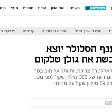
משפט
שוק ההון
עולם
ספורט
פנאי
מוס
ת
סקירת שוקי חו"ל
השורה התחתונה
קריפטו
פרויקט פע
נף הסלולר יוצא
שת את גולן טלקום
מיליון דולר לאלקטרה צריכה, ותוותר על חוב בסך
130 מיליון שקל; אלקטרה תרשום רווח של 300 מיליון שקל לפני מס.
יותיו
לקום