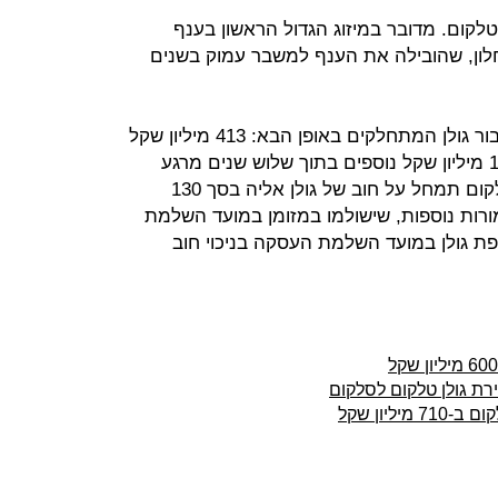
לקום. מדובר במיזוג הגדול הראשון בענף
ון, שהובילה את הענף למשבר עמוק בשנים
סלקום תשלם 630-600 מיליון שקל עבור גולן המתחלקים באופן הבא: 413 מיליון שקל
במזומן במועד השלמת העיסקה ו־177 מיליון שקל נוספים בתוך שלוש שנים מרגע
ההשלמה - סה"כ 590 מיליון שקל. סלקום תמחל על חוב של גולן אליה בסך 130
ורות נוספות, שישולמו במזומן במועד השלמת
ת גולן במועד השלמת העסקה בניכוי חוב
ת גולן טלקום לסלקום
ליון שקל