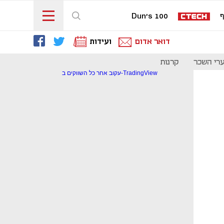
ף
Dun's 100
דואר אדום
ועידות
רי השכר
קרנות
עקוב אחר כל השווקים ב-TradingView