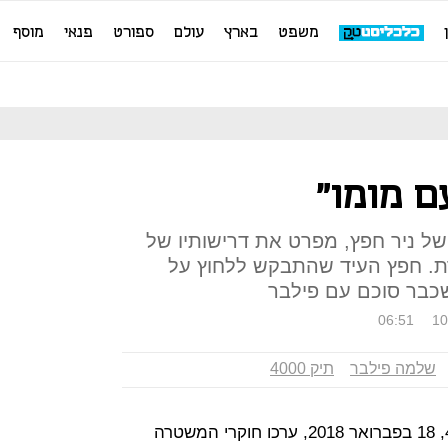
משפט
בארץ
עולם
ספורט
פנאי
מוסף
ם מומו"
ל ניר חפץ, מפרט את דרישותיו של
ת. חפץ העיד שהתבקש ללחוץ על
בר סוכם עם פילבר
06:51
10
שלמה פילבר
תיק 4000
ביום שבו נפתחה החקירה בתיק 4000, 18 בפברואר 2018, ערכו חוקרי המשטרה