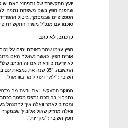
יועץ התקשורת של נתניהו? האם יש ק
שהפנה חפץ בשם משפחת נתניהו לאלו
הספציפיים שבמסמך, ביטול ההפרדה 
סוכמו עם מנכ"ל משרד התקשורת פי
כן כתב, לא כתב
חפץ עצמו שמר באותם ימים על זכות 
אורית חפץ. כאשר נשאלה האם מדובר 
לא יודעת בוודאות אם זה הכתב שלו"
התשובה. "35 שנה את נמצאת
השיבה: "לא יודעת לומר בוודאות".
החוקר התעקש. "את יודעת מה מדהי
נתניהו? בביתכם נתפס מסמך בכתב יד
ומכתיב לאתר וואלה איך להתנהל בענ
וואלה מחזיק שאול אלוביץ' שבמקרה 
חפץ השיבה: "מקריות".