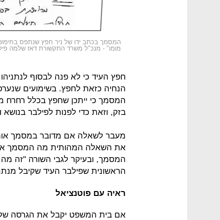
המסמך בכתב ידו של ניר חפץ שנתפס בחיפוש 
מומו" - מנכ"ל משרד התקשורת דאז שלמה פיל
חפץ העיד כי לא פנה לבסוף לנתניהו 
הנחיה כזאת לחפץ. בשימועים שנערכו ל
המסמך כי ייתכן שחפץ בכלל רחרח מט
בזק, וזאת כדי לפנות לפילבר בנושא ו
מעבר לשאלה אם מדובר במסמך אות
את השאלה המהותית מה המסמך אומר
המסמך, ובעיקר לגבי השורה "זה מה 
הראשונית שפילבר העיד שקיבל מנתני
ראיה עם פוטנציאל
אם בית המשפט יקבל את הגרסה של ח