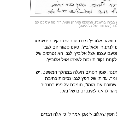
בביתו ברעננה. המשפט האחרון אומר: "זה מה שסוכם עם
בר (ההדגשה של כלכליסט)
בנושא. אלוביץ' מצדו הכחיש בחקירותיו שמסר
נתניהו ולאלוביץ', טענו סנגוריהם לגבי
עם עצמו אצל אלוביץ' לגבי האינטרסים של
לקנות נקודות זכות לעצמו אצל אלוביץ'.
נטי, שמן הסתם תעלה במהלך המשפט, יש
. עדותו של חפץ לגבי נסיבות כתיבת
שסוכם עם מומו", תומכת על פניו בהנחיה
הו: לדאוג לאינטרסים של בזק.
פץ שאלוביץ' אכן אמר לו כי אלה דברים