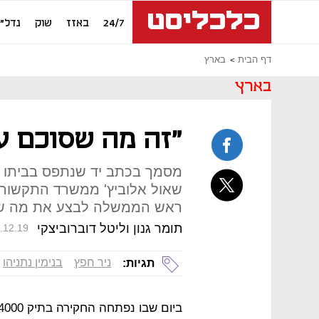
24/7
באזז
שוק
נדל"ן
דף הבית
בארץ
בארץ
"זה מה שסוכם ע
מסמך בכתב יד שנתפס בביתו ש
שאול אלוביץ' ממשרד התקשור
ראש הממשלה לבצע את מה שכ
תומר גנון וליטל דוברוביצקי
.12.19
ניר חפץ
בנימין נתניהו
תגיות: