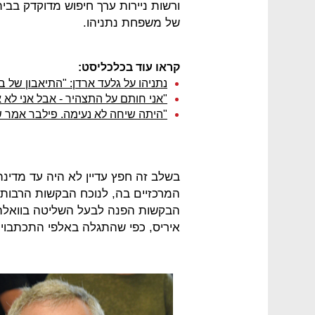
ורשות ניירות ערך חיפוש מדוקדק בבי
של משפחת נתניהו.
קראו עוד בכלכליסט:
נתניהו על גלעד ארדן: "התיאבון של ב
"אני חותם על התצהיר - אבל אני לא א
"היתה שיחה לא נעימה. פילבר אמר ש
בשלב זה חפץ עדיין לא היה עד מדינ
המרכזיים בה, לנוכח הבקשות הרבות
איריס, כפי שהתגלה באלפי התכתבויות