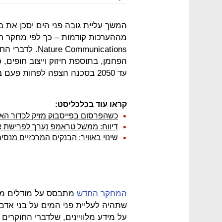
מההערכות קודמות – כך לפי מחקר
ommunications
הפחמן, בתוספת חיזוק וייצוב חופים, 
עד 2050 בסכנה הצפה לפחות פעם בשנה, וחלקן יימחקו מהמפה לגמרי.
קראו עוד בכלכליסט:
כשהפרסום בפייסבוק מזיק לכדור הא
דיווח: ממשל טראמפ נערך לפרישת 
שינוי באוויר: הבנקים המרכזיים מנ
המחקר החדש
מתבסס על מודלים מת
שתהיה לעליית פני המים על בני אדם
על מידע מלוויינים, שלדברי החוקרים