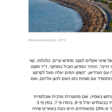
צילום: iliketowastemytime
ל שינוי אקלים לעצב מחדש ערים, כלכלות, קווי
 חיינו", הזהיר המדען הוביל במחקר, ד"ר סקוט
ן Climate Central, בשיחה עם הגרדיאן. "כשקו המים יעלה מעל לקרקע
התמודד עם סוגיות כמו האם להגן עליהם, ואם
התרחש באסיה, שם מתגוררת מרבית אוכלוסיית
העולם. עד 2050, הסיכון לשיטפון שנתי בבנגלדש יגדל פי 8, בהודו פי 7, בסין פי 3
ובתאילנד פי 12. בתאילנד עצמה, יותר מ-10% מהאזרחים חיים כעת באזורים שיהיו