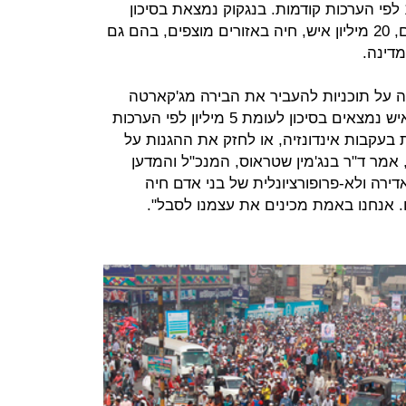
מועדים להצפה ב-2050, בניגוד ל-1% לפי הערכות קודמות. בנגקוק נמצאת בסיכון
מיוחד. כמעט רבע מאוכלוסיית ויטנאם, 20 מיליון איש, חיה באזורים מוצפים, בהם גם
מדינה.
ה על תוכניות להעביר את הבירה מג'קארטה
בגלל סכנת הצפות גוברת, 23 מיליון איש נמצאים בסיכון לעומת 5 מיליון לפי הערכות
ת בעקבות אינדונזיה, או לחזק את ההגנות על
אמר ד"ר בנג'מין שטראוס, המנכ"ל והמדען
Climate Cen. "כמות אדירה ולא-פרופורציונלית של בני אדם חיה
. אנחנו באמת מכינים את עצמנו לסבל".