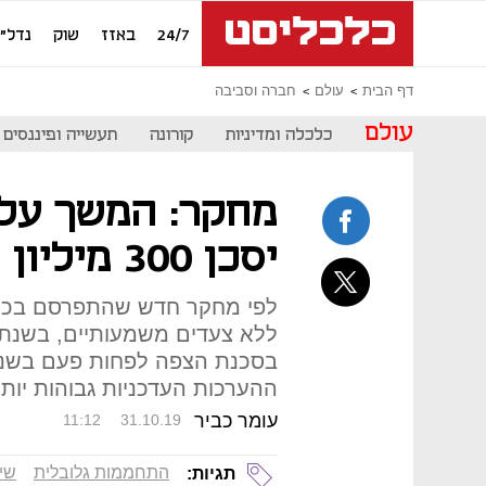
24/7
באזז
שוק
נדל"ן
דף הבית
עולם
חברה וסביבה
עולם
כלכלה ומדיניות
קורונה
תעשייה ופיננסים
מחקר: המשך עליי
יסכן 300 מיליון בני אדם
בסכנת הצפה לפחות פעם בשנה 
ההערכות העדכניות גבוהות יו
עומר כביר
11:12
31.10.19
התחממות גלובלית
שינ
תגיות: