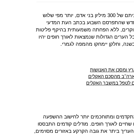
המשך עליית גובה פני הים יסכן את ביתם של 300 מיליון בני אדם, יותר מפי שלוש
 חדש שהתפרסם השבוע בכתב העת המדעי
Nature C. לדברי החוקרים, ללא הפחתה משמעותית בהיקף פליטות
כל הערים הגדולות שנמצאות לאורך חופים יהיו
רץ ומסכן את האנושות
ארה"ב מהסכם האקלים
סים לטפל במשבר האקלים
קדמים ומתוחכמים יותר לחישוב ההשפעה
 שחיים לאורך חופים. מודלים קודמים התבססו
 העריך ביתר את גובה הקרקע באזורים מסוימים,