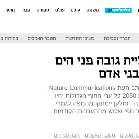
משפט
עולם
עולם
ספורט
פנאי
מוסף
חברה וסביבה
בשולי החדשות
משבר האקלים
בחירות בארה
ת גובה פני הים
לפי מחקר חדש שהתפרסם בכתב העת Nature Communications,
ללא צעדים משמעותיים, בשנת 2050 כל ערי החוף הגדולות יהיו
- וחלקן יימחקו מהמפה לגמרי.
תר מפי שלוש מההערכות הקודמות
וי אקלים
משבר האקלים
גובה פני הים