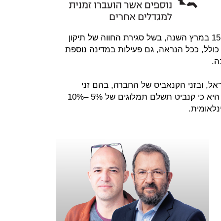
באופן זמני למגדלים אחרים, החל מ־15 במרץ השנה, בשל סגירת החווה של תיקון
ולל, ככל הנראה, גם פעילות במדינה נוספת
ה.
אל, ובזני הקנאביס של החברה, בהם זני
האבידקל ואלסקה הידועים, ההערכה היא כי קנביט תשלם תמלוגים של 5% –10%
נלאומית.