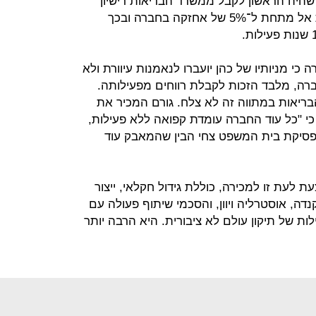
היה הראשון לקבל ממשרד הבריאות רישיון
גידול חקלאי של קנאביס רפואי, לרדת אל מתחת ל־5% של אחזקה בחברה ובכך
י מניותיו של כהן יועברו לנאמנות עיוורת ולא
ברה, מלבד הזכות לקבלת רווחים מפעילותה.
ריאות במתווה זה לא צלח. גורם המכיר את
כי "כל עוד החברה עומדת קפואה ללא פעילות,
 פסיקת בית המשפט צחי הבין שהמאבק עוד
ת לעת זו למכירה, כוללת גידול חקלאי, ייצור
נדה, אוסטרליה ויוון, והסכמי שיתוף פעולה עם
ות של תיקון עולם לא ציבורית. היא הרבה יותר