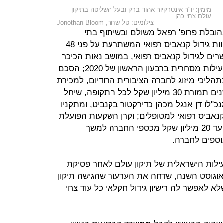
מימין: יו"ר אינטרקיור אהוד ברק ובעל השליטה בתיקון
עולם צחי כהן
צילומים: טל שחר, Jonothan Bloom
הובלת פרופ' רפאל משולם ובשיתוף בתי
החולים הדסה עין כרם ותל השומר; חוות גידול קנאביס רפואי המשתרעת על פני 48
דונם מאושרים לגידול קנאביס רפואי, במושב נאות הכיכר
שבאזור ים המלח, שצפויה להתחיל פעילות מסחרית ברבעון הראשון של 2020; הסכם
ליכי מיזוג לחברה הציבורית הרודיום, למכירת
6 טונות קנאביס רפואי למשך שלוש שנים תמורת 30 מיליון שקל לכל התקופה, שיחל
מנכ"לו דן אנגל מכהן כדירקטור בקנביט, ומתקניו
אביס רפואי למטופלים; וקרן השקעות הפועלת
כחממה לחברות קנאביס, המשקיעה עד 20 מיליון שקל מכספי החברה למשך
וספים לחברה.
ילות הישראלית של תיקון עולם לאחר פסיקת
המשפט המחוזי בירושלים ב־4 באוגוסט השנה, שדחה את הערעור שהגישה תיקון
 לאפשר לה רישיון גידול חקלאי כל עוד צחי