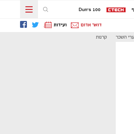
ף
Dun's 100
דואר אדום
ועידות
רי השכר
קרנות