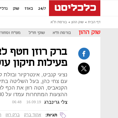
24/7
באזז
שוק
נדל"ן
דף הבית
שוק ההון
בורסת ת"א
שוק ההון
בורסת ת"א
שוקי חו"ל
מט"ח וסחורו
ברק רוזן חטף ל
פעילות תיקון עו
נציגי קנביט, אינטרקיור ובזלת ק
עם צחי כהן, בעל השליטה בתיק
ההצעות המתחרות עמדו על 100-80 מיליון שקל
צלי גרינברג
06:48
16.09.19
אהוד ברק
ברק רוזן
ת
תגיות: