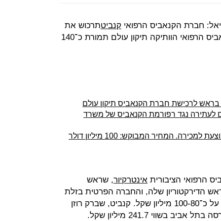
ריאל: חברת הקנאביס הרפואי
קנביט
תרכוש את
פעילותה הישראלית של מגדלת הקנאביס הרפואי הוותיקה תיקון עולם תמורת כ־140
ש בראש לרכישת חברת הקנאביס תיקון עולם
ים לעתירה נגד רפורמת הקנאביס של משרד
ירה. המחיר המבוקש: 100 מיליון דולר
ס הרפואי הציבורית
אינטרקיור
, שראש
ש הדירקטוריון שלה, והחברה הפרטית בזלת
פארמה, בראשות מאיר אריאל, עמדו על כ־100-80 מיליון שקל. קנביט, שברק רוזן
 בשווי 241.7 מיליון שקל.