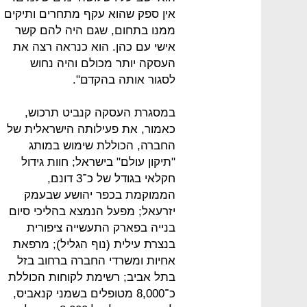
אין ספק שהוא עקף מתחרים ותיקים
ממנו בתחום, שגם היה להם קשר
אישי עם כהן. הוא כנראה רצה את
העסקה יותר מכולם והיה נחוש
לסגור אותה בהקדם".
במסגרת העסקה קנביט תרכוש,
כאמור, את פעילותה הישראלית של
החברה, הכוללת שימוש במותג
"תיקון עולם" בישראל; חוות גידול
חקלאי בגודל של כ־3 דונם,
הממוקמת בכפר יהושע שבעמק
יזרעאל; מפעל הנמצא בהליכי סיום
בנייה בפארק התעשייה ציפורית
בנצרת עילית (נוף הגליל); מרפאת
אחיות ומשרדי החברה ברחוב בזל
בתל אביב; רשימת לקוחות הכוללת
כ־8,000 מטופלים בשמני קנאביס,