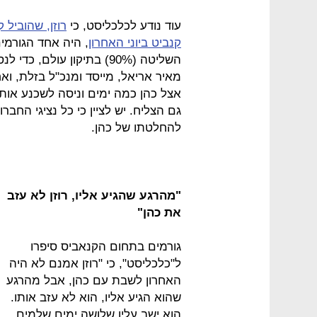
עוד נודע לכלכליסט, כי
רוזן, שהוביל
קנביט ביוני האחרון
, היה אחד הגורמי
השליטה (90%) בתיקון עולם
מאיר אריאל, מייסד ומנכ"ל בזלת, ואחר
אצל כהן כמה ימים וניסה לשכנע אותו
גם הצליח. יש לציין כי כל נציגי החב
להחלטתו של כהן.
"מהרגע שהגיע אליו, רוזן לא עזב
את כהן"
גורמים בתחום הקנאביס סיפרו
ל"כלכליסט", כי "רוזן אמנם לא היה
האחרון לשבת עם כהן, אבל מהרגע
שהוא הגיע אליו, הוא לא עזב אותו.
הוא ישב עליו שלושה ימים שלמים.