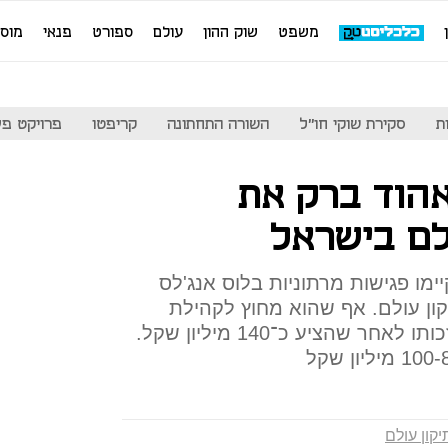
משפט
שוק ההון
עולם
ספורט
פנאי
מוס
ת
סקירת שוקי חו"ל
השורה התחתונה
קריפטו
פרויקט פע
אהוד ברק את
לם בישראל
יימו פגישות מרתוניות בלוס אנג'לס
ון עולם. אף שהוא מחוץ לקהילת
הקנאביס, הטה רוזן את הכף לזכותו לאחר שהציע כ־140 מיליון שקל.
יקון עולם