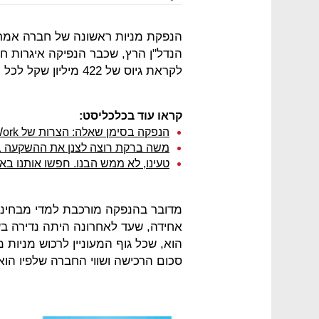
הנפקת מניות ראשונה של חברה אמרי
הנדל"ן הרץ, שכבר הנפיקה איגרות ח
לקראת גיוס של 422 מיליון שקל לכל היותר עד סוף החודש הנוכחי.
קראו עוד בכלכליסט:
הנפקה בסימן שאלה: הצרות של WeWork, הבעיה של סופטבנק
משה ברקת רוצה לצנן את ההשקעה בח
טעינו, לא ממש הבנו. חפשו אותנו בא
מדובר בהנפקה מורכבת למדי מבחינ
אחידה, שעד לאחרונה היתה נדירה בש
הוא, שכל גוף המעוניין לרכוש מניות
סכום הרכישה ושווי החברה שלפיו הוא 