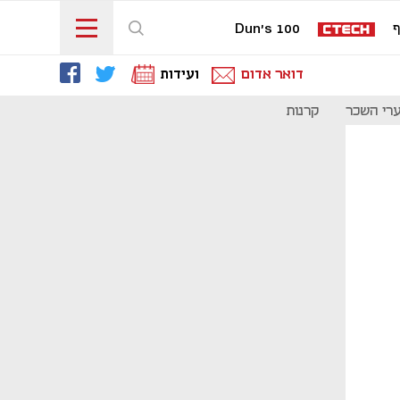
ף
Dun's 100
דואר אדום
ועידות
רי השכר
קרנות