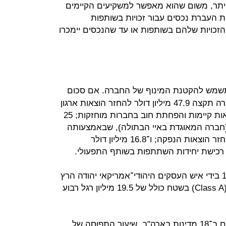
היתר, משום שהוא מאפשר למשקיעים הקיימים
 העברת נכסים עבור זכויות בשותפות
הזכויות שלהם בשותפות או עד שהנכסים יימכרו
שמש להקטנת המינוף של החברה. אם סכום
הגיוס יעמוד על 150 מיליון דולר, החברה תקצה 47.9 מיליון דולר להחזר הוצאות ארגון
מחדש; 53.5 מיליון דולר לפירעון הלוואות קיימות והפחתת חוב בחברות מוחזקות; 25
ליון דולר להשקעה בחברת ה־BVI (חברה המאוגדת באיי הבתולה), שבאמצעותה
גייסה אג"ח בת"א; 6.8 מיליון דולר להחזר הוצאות הנפקה; ו־16.8 מיליון דולר
רכישת יחידות השתתפות בשותף התפעולי.
הפורטפוליו של הרץ, שהוקמה ב־1977 בידי איש העסקים היהודי־אמריקאי יהודה הרץ
(Judah Hertz), כולל כיום 42 נכסים (Class A) בשטח כולל של 19.5 מיליון רגל רבוע
מדובר ב־71 בנייני משרדים ב־24 ערים ב־18 מדינות בארה"ב. שיעור התפוסה של