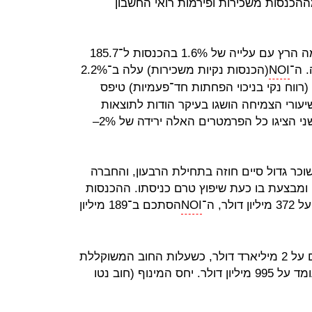
ה חולשים על נתח של 6.1% מההכנסות משכירות ופירמות רואי החשבון
את המחצית הראשונה של 2019 סיימה הרץ עם עלייה של 1.6% בהכנסות ל־185.7
. ה־
NOI
(הכנסות נקיות משכירות) עלה ב־2.2%
(רווח נקי בניכוי הפחתות חד־פעמיות) טיפס
38 מיליון דולר. שיעורי הצמיחה הושגו בעיקר הודות לתוצאות
הרבעון הראשון השנה, שכן ברבעון השני הציגו כל הפרמטרים האלה ירידה של 2%–
כר גדול סיים חוזה בתחילת הרבעון, והחברה
ומבצעת בו כעת שיפוץ טרם כניסתו. ההכנסות
NOI
הסתכם ב־189 מיליון
היקף ההתחייבויות של הרץ עומד כיום על 2 מיליארד דולר, כשעלות החוב המשוקללת
היא 5.6%. ההון העצמי של החברה עומד על 995 מיליון דולר. יחס המינוף (חוב נטו