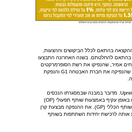
הקצאה בהתאם לכלל הביקושים וההצעות,
ות בהתאם להחלטתם. בשנה האחרונה התבצעו
חים אמיר, שהנפיקו את רשת הסופרמרקטים
פרשמרקט שבבעלותם, של קרן פימי, שהנפיקה את חברת האבטחה G1 והנפקת
.
בנוסף, ההנפקה תתבצע במודל של Upreit. מדובר במבנה שבמסגרתו הנכסים
מוחזקים ישירות באמצעות קרן ריט או באופן עקיף באמצעות שותף תפעולי (OP)
שקרן הריט שולטת בו, משום שהיא השותף הכללי (GP). את ההנפקה מבצעת קרן
אותה לרכישת יחידות השתתפות בשותף