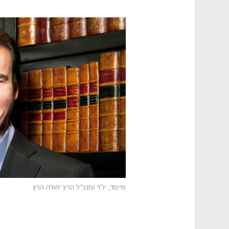
מייסד, יו"ר ומנכ"ל הרץ יהודה הרץ