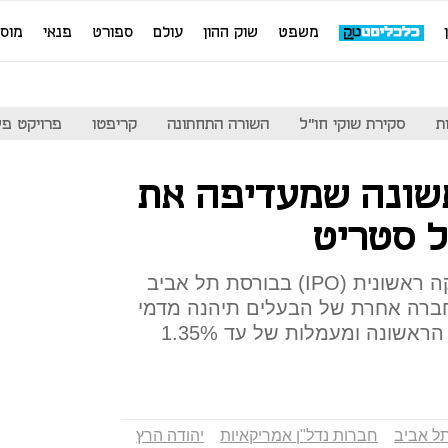
משפט
שוק ההון
עולם
ספורט
פנאי
מוס
ת
סקירת שוקי חו"ל
השורה התחתונה
קריפטו
פרויקט פע
שונה שמעדיפה את
ל סטריט
קבוצת הנדל"ן הרץ תבצע הנפקה ראשונית (IPO) בבורסת תל אביב
מיליון שקל. חברה אחרת של הבעלים תיהנה מדמי
ייעוץ של כ־3 מיליון דולר בשנה הראשונה ומעמלות של עד 1.35%
ל אביב
חברות נדל"ן אמריקאיות
יהודה הרץ