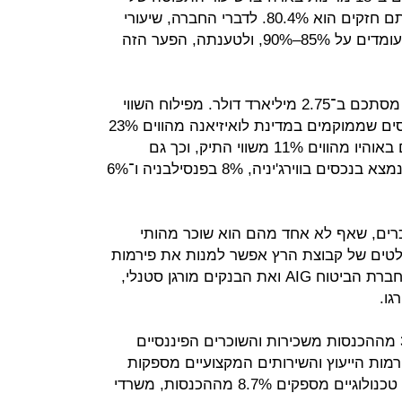
הנכסים, המושכרים לשוכרים שמרביתם חזקים הוא 80.4%. לדברי החברה, שיעורי
התפוסה באזורים שבהם היא פועלת עומדים על 85%–90%, ולטענתה, הפער הזה
שווי הנדל"ן להשקעה של קבוצת הרץ מסתכם ב־2.75 מיליארד דולר. מפילוח השווי
ההוגן של הנדל"ן המניב עולה כי הנכסים שממוקמים במדינת לואיזיאנה מהווים 23%
מהשווי ההוגן של הפורטפוליו. הנכסים באוהיו מהווים 11% משווי התיק, וכך גם
הנכסים באינדיאנה. 9% משווי התיק נמצא בנכסים בווירג'יניה, 8% בפנסילבניה ו־6%
 האלה מושכרים ל־1,337 שוכרים, שאף לא אחד מהם הוא שוכר מהותי
לטים של קבוצת הרץ אפשר למנות את פירמות
רואי החשבון KPMG, EY ודלויט, את חברת הביטוח AIG ואת הבנקים מורגן סטנלי,
גו.
פירמות עורכי הדין אחראיות ל־31.7% מההכנסות משכירות והשוכרים הפיננסיים
ת אלה. פירמות הייעוץ והשירותים המקצועיים מספקות
16.4% מההכנסות משכירות, שוכרים טכנולוגיים מספקים 8.7% מההכנסות, משרדי