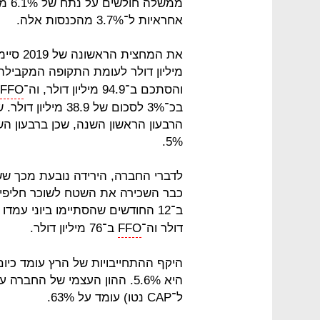
ממשל
אחראיות ל־3.7% מהכנסות אלה.
מיליון דולר לעומת התקופה המקבילה
והסתכם ב־94.9 מיליון דולר, וה־
FFO
בכ־3% לסכום של .9
5%.
לדברי החברה, הירידה נובעת מכך ששו
כבר השכירה את השטח לשוכר חליפי 
ב־12 החודשים שהסתיימו ביוני עמדו על 372 מיליון דולר, ה־
דולר וה־
FFO
ב־76 מיליון דולר.
ל־CAP נטו) עומד על 63%.