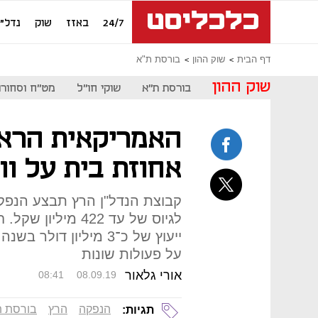
24/7
באזז
שוק
נדל"ן
דף הבית
שוק ההון
בורסת ת"א
שוק ההון
בורסת ת"א
שוקי חו"ל
מט"ח וסחורו
האמריקאית הרא
אחוזת בית על וו
לגיוס של עד 422 
על פעולות שונות
אורי גלאור
08:41
08.09.19
הנפקה
הרץ
בורסת ת
תגיות: