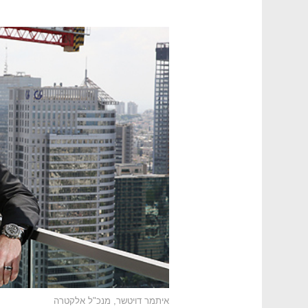
איתמר דויטשר, מנכ"ל אלקטרה