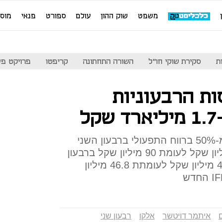
משפט
שוק ההון
עולם
ספורט
פנאי
מוס
ת
סקירת שוקי חו"ל
השורה התחתונה
קריפטו
פרויקט פע
ת הרבעוניות
החברה הציגה עלייה של יותר מ-50% ברווח התפעולי ברבעון השני
של 2019, שהסתכם ב-137 מיליון שקל לעומת 90 מיליון שקל ברבעון
המקביל; הרווח הנקי ירד ל-41.6 מיליון שקל לעומתת 46.8 מיליון
איתמר דויטשר
אלקו
רבעון שני