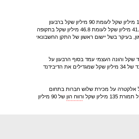
הרווח התפעולי תזרימי הסתכם ב-137 מיליון שקל לעומת 90 מיליון שקל ברבעון
המקביל ב-2018. הרווח הנקי ירד ל-41.6 מיליון שקל לעומת 46.8 מיליון שקל בתקופה
ן, בעיקר בשל יישום ראשון של התקן החשבונאי
זמנות של 14.4 מיליארד שקל והונה העצמי עמד בסוף הרבעון על
מיליארד שקל. אלקטרה תחלק דיבידנד של 34 מיליון שקל שמגדילים את הדיבידנד
ל אלקטרה על מכירת שלוש חברות בתחום
מיליון שקל ו
רווח הון
של 90 מיליון