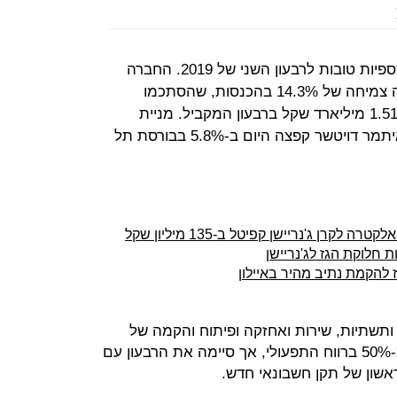
אלקטרה פירסמה היום (ד') תוצאות כספיות טובות לרבעון השני של 2019. החברה
שנשלטת בידי מייקי ודני זלקינד רשמה צמיחה של 14.3% בהכנסות, שהסתכמו
ברבעון ב-1.72 מיליארד שקל לעומת 1.51 מיליארד שקל ברבעון המקביל. מניית
אלקטרה, שמנוהלת על ידי המנכ"ל איתמר דויטשר קפצה היום ב-5.8% בבורסת תל
רן ג'נריישן קפיטל ב-135 מיליון שקל
 חלוקת הגז לג'נריישן
להקמת נתיב מהיר באיילון
תשתיות, שירות ואחזקה ופיתוח והקמה של
נדל"ן וזכיינות הציגה עלייה של יותר מ-50% ברווח התפעולי, אך סיימה את הרבעון עם
ראשון של תקן חשבונאי חדש.