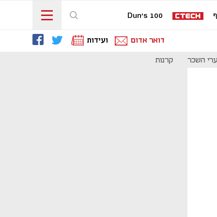
ף
Dun's 100
דואר אדום
ועידות
רי השכר
קרנות