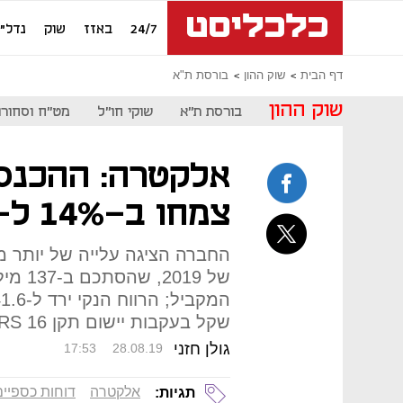
24/7
באזז
שוק
נדל"ן
דף הבית
שוק ההון
בורסת ת"א
שוק ההון
בורסת ת"א
שוקי חו"ל
מט"ח וסחורו
אלקטרה: ההכנסו
צמחו ב-14% ל-1.7 מיליארד שקל
שקל בעקבות יישום תקן IFRS 16 החדש
גולן חזני
17:53
28.08.19
אלקטרה
דוחות כספיים
תגיות: