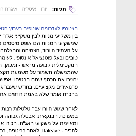
יורו
איטליה
איגרת חו
תגיות:
הצטרפו לעדכונים שוטפים בערוץ הטל
בין משקיעי מניות לבין משקיעי אג"ח
שמשקיעי המניות הם אופטימיסטים נ
על העתיד הוורוד, הצמיחה וההצלחה
טובים ובעל פוטנציאל אינסופי. לעומ
המקסימלית קבועה מראש - ומכאן, הע
שהממשלה תשמור על משמעת תקציבית
יחזירו את הכסף שהם הבטיחו. אפשר
פרנואידים מקצועיים. בחודש שעבר ג
בהכרח אומר שלא באמת רודפים אחר
לאחר שגוש היורו עבר טלטלות רבות
במערכת הבנקאית, אבטלה גבוהה וכמ
ומאיימת על משקיעי האג"ח. הכירו 
להכיר - Italeave. לאחר 