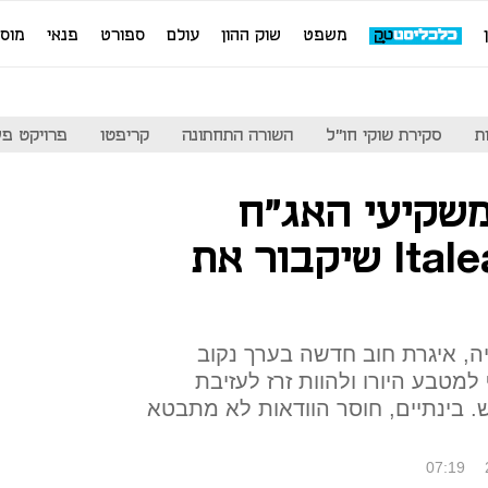
משפט
שוק ההון
עולם
ספורט
פנאי
מוס
ת
סקירת שוקי חו"ל
השורה התחתונה
קריפטו
פרויקט פע
משקיעי האג"ח
חוששים מה־Italeave שיקבור את
, איגרת חוב חדשה בערך נקוב
למטבע היורו ולהוות זרז לעזיבת
 בינתיים, חוסר הוודאות לא מתבטא
07:19