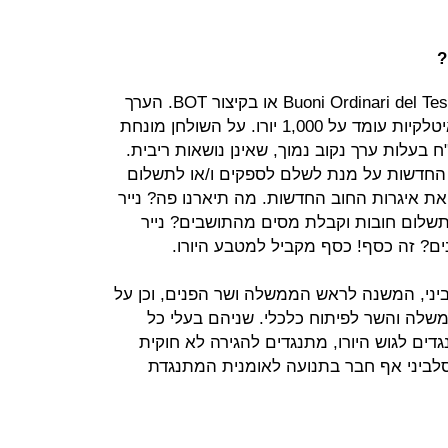
?
איגרות החוב של איטליה נקראות Buoni Ordinari del Tesoro או בקיצור BOT. הערך
הנקוב הנמוך ביותר של איגרות חוב איטלקיות עומד על 1,000 יורו. על השולחן מונחת
שה, להנפיק Mini-BOT, אג"ח בעלות ערך נקוב נמוך, שאינן נושאות ריבית.
החדשות על מנת לשלם לספקים ו/או לתשלום
את איגרות החוב החדשות. מה תיארנו פה? נייר
ום חובות וקבלת מסים מהתושבים? נייר
נים? זה כסף! כסף מקביל למטבע היורו.
יני, המשנה לראש הממשלה ושר הפנים, וכן על
ממשלה והשר לפיתוח כלכלי. שניהם בעלי כל
דים לגוש היורו, מתנגדים להגירה לא חוקית
סלביני אף חבר בתנועה לאומנית המתנגדת