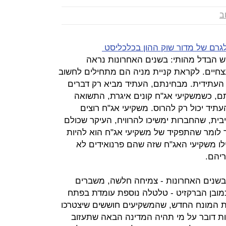
ב
גרם של מדור שוק ההון בכלכליסט
 יש הבדל מהותי: בשנים האחרונות נראה
צחיים. לקראת קניית מניה הם מתחילים לחשוב
 העתידית. מבחינתם, העתיד מביא רק דברים
תם, כשמשקיעי אג"ח קונים איגרת, התשואה
תיד יכול רק להרוס. משקיעי אג"ח רוצים
, שהחברות ימשיכו להרוויח, העיקר שכולם
 לומר שהתפקיד של משקיעי אג"ח הוא להיות
ילו משקיעי האג"ח שזה שהם פרנואידים לא
יהם.
 בשנים האחרונות - צמיחה חלשה, משברים
ובן הברקזיט - טלטלה נוספת עומדת בפתח
את המונח החדש, שהמשקיעים חוששים שיצטרכו
בריטניה, רבות דובר על מי תהיה המדינה הבאה שתעזוב