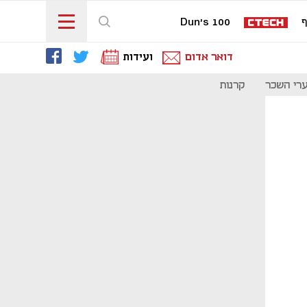
ף
Dun's 100
דואר אדום
ועידות
רי השכר
קרנות