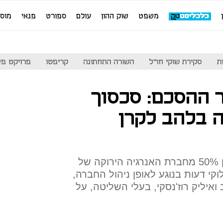
משפט
שוק ההון
עולם
ספורט
פנאי
מוס
ת
סקירת שוקי חו"ל
השורה התחתונה
קריפטו
פרויקט פע
ר ההסכם: סכסוך
ה בלהב לקרן
בספטמבר 2018 רכשה ג'נריישן 50% מחברת האנרגיה הירוקה של
קי דעות בנוגע לאופן ניהול החברה,
איליק רוז'נסקי, בעלי השליטה, על