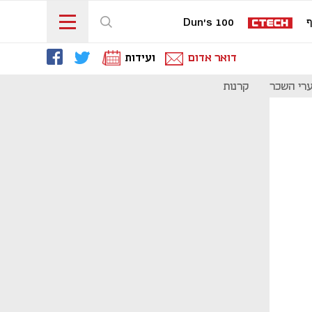
ף
Dun's 100
דואר אדום
ועידות
רי השכר
קרנות