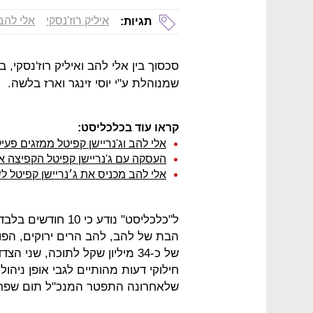
איליק רוז'נסקי
אלי להב
תגיות:
סכסוך בין אלי להב ואיליק רוז'נסקי, 
שמנוהלת ע"י יוסי זינגר וארז בלשה.
קראו עוד בכלכליסט:
אלי להב וג'נריישן קפיטל ממזגים פעיל
העסקה עם ג'נריישן קפיטל הקפיצה את 
אלי להב מכניס את ג׳נריישן קפיטל ל
הבת של להב, להב הרים ירוקים, הפ
של כ-34 מיליון שקל לתוכה, שנ
חילוקי דעות מהותיים לגבי אופן ניהו
שלאחרונה התפטר המנכ"ל תום שפרן