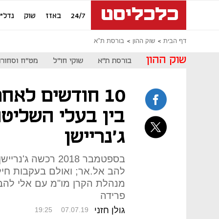
24/7
באזז
שוק
נדל"ן
דף הבית
שוק ההון
בורסת ת"א
שוק ההון
בורסת ת"א
שוקי חו"ל
מט"ח וסחורו
10 חודשים לאח
בין בעלי השליט
ג'נריישן
להב אל.אר; ואולם בעקבות חילו
מנהלת הקרן מו"מ עם אלי להב ו
פרידה
גולן חזני
19:25
07.07.19