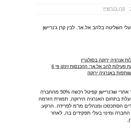
קרן ג'נרשיין
בעלי השליטה בלהב אל.אר. לבין קרן ג'נריישן
ות אנרגיה ירוקה בסולגרין
פעילות להב אל.אר: ההכנסות זינקו פי 6
שותפות באנרגיה ירוקה
ל"כלכליסט" נודע כי 10 חודשים בלבד אחרי שג'נריישן קפיטל רכשה 50% מהחברה
ועלת בתחום האנרגיה הירוקה, תמורת הזרמה
י הצדדים הסתכסכו ומנהלים מו"מ לפרידה. הרקע:
ל החברה ומינוי בעלי תפקידים בה, לאחר
.