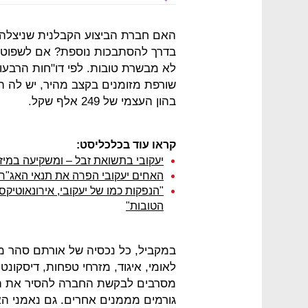
בדרך להסתבכות נוספת? אם לשפוט ל
בהון העצמי של 249 אלף שקל.
קראו עוד בכלכליסט:
יעקובי בתשואת זבל – ומשקיעה במיז
האחים יעקובי הפרה את תנאי האג"ח 
"הנפקות כמו של יעקובי, אירונאוטיק
הטובות"
במקביל, כל נכסיה של אורתם סהר 
לאומי, איגוד, מזרחי טפחות, דיסקונט
מסרבים לבקשת החברה להסיר את הש
גורמים מממנים אחרים. גם נאמני האג