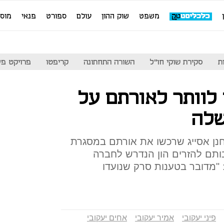
משפט
שוק ההון
עולם
ספורט
פנאי
מוס
ת
סקירת שוקי חו"ל
השורה התחתונה
קריפטו
פרויקט פע
לוותר לאורתם על
שלה
חנן אסייג שרכשו את אורתם במסגרת
ותם להזרים הון הנדרש לחברה
"מדובר בטענות סרק שנועדו
פיני יעקובי
אמיר יעקובי
אחים יעקובי