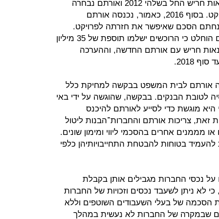
ממאי 2019 לאוגוסט 2019. פרויקט נאות חריש החל בשלהי 2012 ואורתם נבחרה
להיות קבלן מבצע ל־705 דירות בפרויקט. בסוף 2016, כאמור, נכנסה אורתם
קפאת הליכים ורק בתחילת 2017 נחתם הסכם שאיפשר את חזרתה לפרויקט.
בהתאם להסכם שנחתם באותם ימים הוחלט כי הרוכשים ישלמו תוספת של 35 מיליון
נאות חריש עם אורתם החדשה, וההערכה
ף 2018.
י בכך, באוקטובר 2018 פנתה אורתם לבית המשפט בבקשה למחיקת כלל
ה לטובת הבנקים. בבקשה, שהוגשה על ידי באי
 היא מוגשת כדי לסייע לאורתם להיכנס
ת זאת, צריכות אורתם והחברות־הבנות ליטול
 מממנים אחרים בהסכמי ליווי ומימון שונים.
להעמיד בטוחות להבטחת התחייבויותיהן כלפי
על נכסי החברות מגבילים אותן בקבלת
י לא ניתן לשעבד נכסים וזכויות של החברות
הסכמה של בעלי השעבודים השוטפים וללא
רים שבמקרה של החברות לא נעשית במהלך