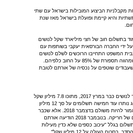
ת מקבלניות הביצוע המובילות בישראל עם שתי
שתיות והיא קיימת ופועלת בישראל מאז שנת
כלה לעמוד בתשלום חוב של חצי מיליארד שקל לנושים
ליטה (50%) בחברה על ידי החברה הבורסאית יעקבי בשותפות עם
בית המשפט התחייבו הרוכשים לשלם לנושים
75 מיליון שקל ב־7 תשלומים, סכום שמהווה תספורת של 85% על החוב כלפיהם.
עבודים שוטפים על נכסיה של אורתם לטובת
תשלום אחד של 15 מיליון שקל הועבר לנושים כבר במרץ 2017, מתוכו 7.8 מיליון שקל
הגיעו מיעקובי הרוכשת. ליעקובי ואסייג נותרו עוד חמישה תשלומים על סך 12 מיליון
שקל כל אחד, שהראשון שבהם היה אמור להיות משולם בדצמבר 2018. אלא שכבר
בתשלום השני נתגלו סימנים ראשונים של חריקה. בנובמבר 2018 הודיעה אורתם
לום בגלל "עיכוב כספים שלא כדין מעילות
שונות בידי גורמים שונים שהינם צד להסדר, בסכום העולה על 12 מיליון שקל".