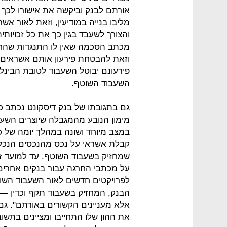
אורתם לבנק וביקשה את אישורו לכך
מליבו בנייה במודיעין, וזאת לאור 
והצורך לשעבד בגין כך את כל זכויותיה
מכתב הסכמה שאין לו התנגדות שהחבר
פירעונם יבוטל השעבוד לטובת הבינלא
השעבוד השוטף.
גם בתגובתו של בנק דיסקונט נכתב כ
מימון הנובע מהמגבלה שיוצרים השעב
במצב מיוחד ושונה במהלך יומה של 
קבלת אשראי על נכס מהנכסים הנכל
שמחזיק בשעבוד השוטף. עד למועד ז
על מכתבי החרגה עבור בנקים אחרים.
לפרויקטים חדשים לאור השעבוד השוט
הבנק, המחזיק בשעבוד תקף וכדין — ק
אלא מעניינים הקשורים באורתם". גם
את ההון שלו התחייבו ומציינים בתש