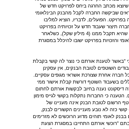
 שיוצא מכתב החרגה ביחס לפרויקט חדש של
אשראים שביקשה החברה לקבל מהבנק הבינלאומי
 בפרויקט. הפועלים, לדבריו, הוציא למליבו
ה תיצור שעבוד חדש על זכויותיה בפרויקט
וזאת להבטחת פירעון אותם אשראים שהיא תקבל ממנו (4 מיליון שקל), כשלאחר
ומי והזכויות בפרויקט ישובו להיכלל במסגרת
י "באשר לטענת אורתם כי נוצר לה קושי בקבלת
ודים השוטפים לטובת הבנקים, אין עסקינן
כל חברה אחרת שצורכת אשראי מגופים עסקיים.
לים בשעבוד השוטף דורשת קבלת אישור ממי
ה דיסקונט נענה בחיוב לבקשות אורתם לחתום
 הטענה כי החברות נתקלות בקושי לגייס מימון
ף הרשום לטובת הבנק אינה מעניינו של
ושי כזה לא נובע מעניינים הקשורים לבנק,
 בבנק לאומי תוהים מדוע הרוכשים לא מזרימים
ובתם "רוכשי אורתם התחייבו במסגרת הצעת