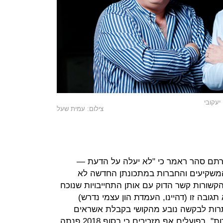
יעקובי
צילום: עמית שעל
רתם סהר ראמר כי "לא יעלה על הדעת —
המשקיעים והחברות במתכונתן החדשה לא
הקשורות קשר הדוק עם אותן התחייבויות שנוכח
ובה זו (דהיינו, העמדת הון עצמי נדרש)
עתרות לבקשה נובע מהקושי בקבלת אשראים
מצדדים שלישיים לשם הבראת החברות". בפועלים אף מזכירים כי בסוף 2018 פנתה