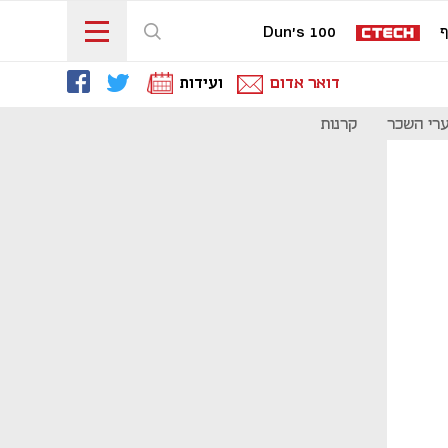
ף
Dun's 100
דואר אדום
ועידות
רי השכר
קרנות