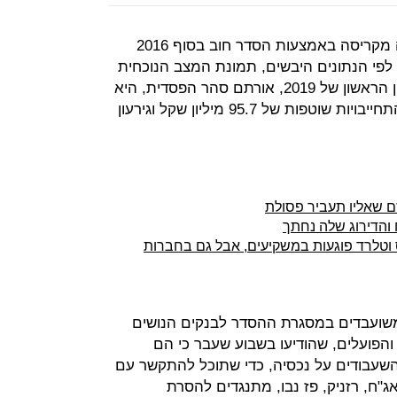
האם חברת הביצוע הקבלנית שניצלה מקריסה באמצעות הסדר חוב בסוף 2016
פי הנתונים היבשים, תמונת המצב הנוכחית
לא מבשרת טובות. לפי דו"חות הרבעון הראשון של 2019, אורתם סהר הפסדית, היא
שורפת מזומנים בקצב מהיר, יש לה התחייבויות שוטפות של 95.7 מיליון שקל וגירעון
ם שאליו תעביר פסולת
והדירוג שלה נחתך
ס וטלרד פוגעות במשקיעים, אבל גם בחברות
משועבדים במסגרת ההסדר לבנקים הנושים
 והפועלים, שהודיעו בשבוע שעבר כי הם
עבודים על נכסיה, כדי שתוכל להתקשר עם
"ח, רזניק, פז נבו, מתנגדים להסרת