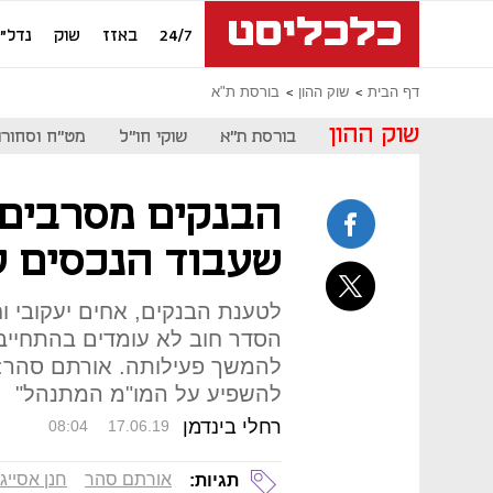
24/7
באזז
שוק
נדל"ן
דף הבית
שוק ההון
בורסת ת"א
שוק ההון
בורסת ת"א
שוקי חו"ל
מט"ח וסחורו
הבנקים מסרבים 
שעבוד הנכסים 
לטענת הבנקים, אחים יעקובי ו
הסדר חוב לא עומדים בהתחייב
להמשך פעילותה. אורתם סהר: 
להשפיע על המו"מ המתנהל"
רחלי בינדמן
08:04
17.06.19
אורתם סהר
חנן אסייג
תגיות: