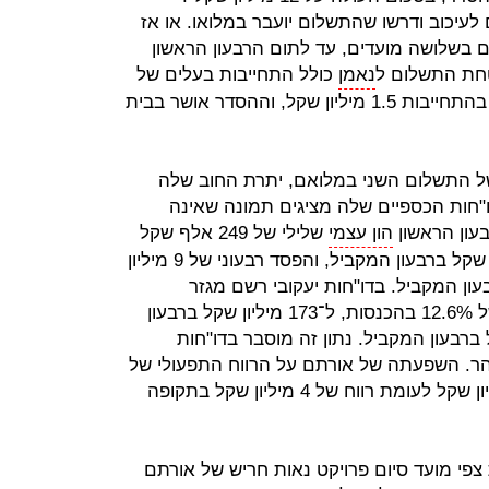
עיכוב ודרשו שהתשלום יועבר במלואו. או אז
בשלושה מועדים, עד לתום הרבעון הראשון
נאמן
כולל התחייבות בעלים של
3 מיליון שקל, כאשר חלקה של יעקבי בהתחייבות 1.5 מיליון שקל, וההסדר אושר בבית
 התשלום השני במלואם, יתרת החוב שלה
יליון שקל והדו"חות הכספיים שלה מציגים תמונה שאינה
עון הראשון
הון עצמי
שלילי של 249 אלף שקל
לעומת הון עצמי חיובי של 15.3 מיליון שקל ברבעון המקביל, והפסד רבעוני של 9 מיליון
עון המקביל. בדו"חות יעקובי רשם מגזר
הפרויקטים למבנים ותשתיות ירידה של 12.6% בהכנסות, ל־173 מיליון שקל ברבעון
מת 198 מיליון שקל ברבעון המקביל. נתון זה מוסבר בדו"חות
הר. השפעתה של אורתם על הרווח התפעולי של
המגזר הסתכמה בהפסד של 6.1 מיליון שקל לעומת רווח של 4 מיליון שקל בתקופה
צפי מועד סיום פרויקט נאות חריש של אורתם