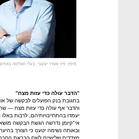
מימין: פיני ואמיר יעקובי, בעלי השליטה באחים 
"הדבר עולה כדי עזות מצח"
בתגובת בנק הפועלים לבקשה של או
והדבר אף עולה כדי עזות מצח — ש
יעמדו בהתחייבויותיהם, לרבות באלו 
אי־קיומן נדרשה הגשת הבקשה מושא תג
ובאותה נשימה יטענו כי הצורך בהי