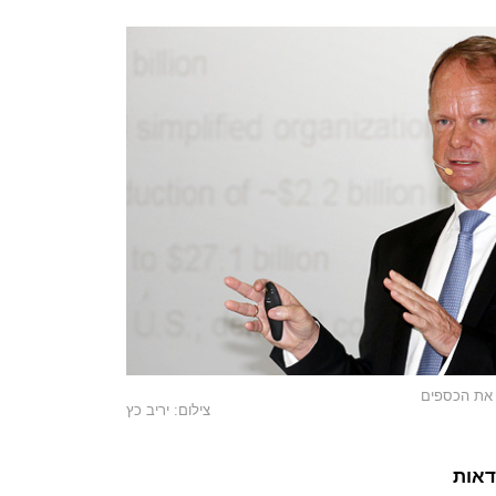
 את הכספים
צילום: יריב כץ
דאות