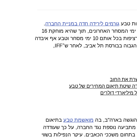
ות טבע
גורמים לירידה חדה במניית החברה
.
מניית טבע התרסקה ב־26% בעשרת ימי המסחר האחרונים, תוך שהיא מוחקת 16
מיליארד שקל משוויה. המניה ירדה ברציפות בכל אותם 10 ימי מסחר וטבע אף איבדה
את מעמדה כחברה בעלת שווי השוק הגבוה בבורסת תל אביב, לאחר ש־IFF,
שרת את החוב
ה שיטת תיאום המחירים של טבע
מיליארדי דולרים
שהוגשה בארה"ב, בה
מואשמת טבע
בתיאום
 מתביעה נוספת נגד החברה, על כך שעודדה
 בתחום משככי הכאבים. עיקר הנפילות בשווי