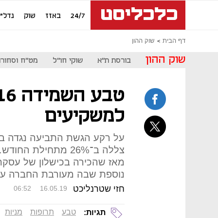
24/7
באזז
שוק
נדל"ן
דף הבית
שוק ההון
שוק ההון
בורסת ת"א
שוקי חו"ל
מט"ח וסחורו
למשקיעים
על רקע הגשת התביעה נגדה ב
צללה ב־26% מתחילת ה
מאז שהכירה בכישלון של עסק
נוספת שבה מעורבת החברה על
חזי שטרנליכט
06:52
16.05.19
טבע
תרופות
מניות
תגיות: