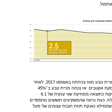
אתמול.
מדובר בהתרסקות החדה ביותר של מניית טבע מאז צניחתה באוגוסט 2017, לאחר
פרסום ההפסד העצום שהסבה לה עסקת אקטביס. אז צנחה מניית טבע ב־45%
בתוך 7 ימי מסחר. אז נגרמה ההתרסקות כתוצאה ממחיקת שווי ענקית של 6.1
לת. כעת נראה שהמשקיעים חוששים מהפסדים
, שממילא נאנקת תחת חובות עצומים של מעל