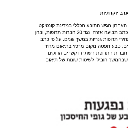
רב יוקרתיות
אחרון הגיש התובע הכללי במדינת קונטיקט
בארה"ב, יחד עם יותר מ־40 מדינות, כתב תביעה אזרחי נגד 20 חברות תרופות, ובהן
ירי תרופות גנריות במשך שנים. על פי כתב
המשתרע על פני 524 עמודים, טבע תפסה מקום מרכזי בתיאום מחירי
ן חברות התרופת השתררו קשרים הדוקים
 שבהמשך הובילו לשיטות שונות של תיאום