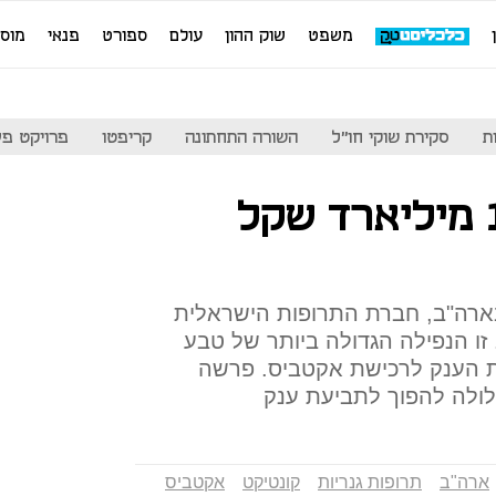
משפט
שוק ההון
עולם
ספורט
פנאי
מוס
ת
סקירת שוקי חו"ל
השורה התחתונה
קריפטו
פרויקט פע
טבע השמידה 16 מיליארד שקל
ארה"ב, חברת התרופות הישראלית
חודש. זו הנפילה הגדולה ביותר של טבע
ת הענק לרכישת אקטביס. פרשה
ולה להפוך לתביעת ענק
ארה"ב
תרופות גנריות
קונטיקט
אקטביס