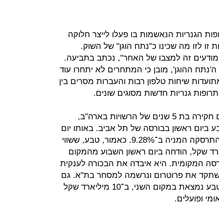
ות הגנריות הנאשמות בו פעלו לייצר חלוקה
ו לזו מה שכינו כ"נתח הוגן" של השוק.
ודעים זה למצבו של האחר", נכתב בתביעה.
ה'נתח ההוגן', מובן כי המתחרים לא יתחרו עוד
ועדות שיחות טלפון רבות והעברות מסרים בין
ופות גנריות חדשות מסוגים שונים.
ההתפתחות המדוברת, שהגיעה בתום חקירה בת 5 שנים של הרשויות בארה"ב,
 ביום ראשון בבורסה של תל אביב. באותו יום
קרסה המניה במעל ל־10%. אתמול התרסקה המניה ב־9.28%. כאמור, טבע, ששווי
צלל אתמול ל־44.4 מיליארד שקל, הודחה ביום ראשון השבוע מהמקום
רסה המקומית. היא איבדה את הבכורה לענקית
ריח IFF, שרכשה אשתקד את פרוטרום ונרשמה למסחר בת"א. גם
אחרי ההתרסקות החדה בשווי שלה, טבע נמצאת במקום השני, ב־10 מיליארד שקל
ומי ופועלים.