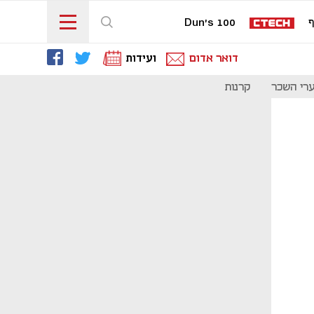
ף
Dun's 100
דואר אדום
ועידות
רי השכר
קרנות