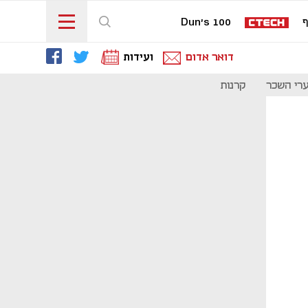
ף
Dun's 100
דואר אדום
ועידות
רי השכר
קרנות