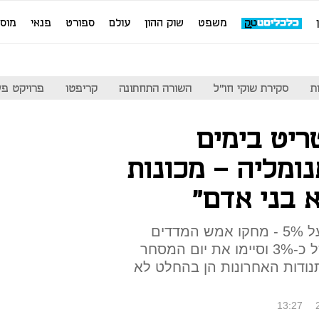
משפט
שוק ההון
עולם
ספורט
פנאי
מוס
ת
סקירת שוקי חו"ל
השורה התחתונה
קריפטו
פרויקט פע
ריט בימים
ומליה - מכונות
 בני אדם"
יום לאחר שרשמו עליות של מעל 5% - מחקו אמש המדדים
המובילים בוול סטריט ירידות של כ-3% וסיימו את יום המסחר
תנודות האחרונות הן בהחלט לא
13:27