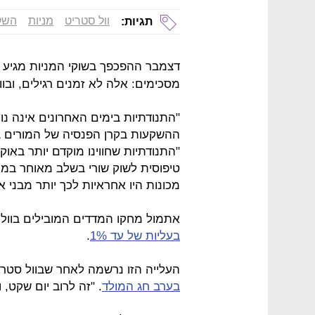
וול סטריט
מניות
השק
תגיות:
דצמבר ההפכפך בשוקי המניות מגיע ל
מסכימים: אלה לא זמנים רגילים, ובוו
"התנודתיות בימים האחרונים אינה נו
"התנודתיות שחווינו מוקדם יותר באוקט
טיפוסית לשוק שורי בשלב מאוחר במחז
מכונות היו אחראיות לכך יותר מבני א
אתמול מחקו המדדים המובילים בוול סטריט ירידות של 
בעליות של עד 1%
.
העלייה הזו נרשמה לאחר שבוול סטר
בערב חג המולד
. "זה לרוב יום שקט, 