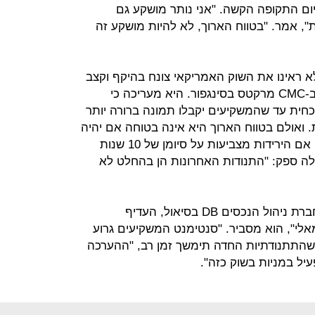
יום התקופה הקשה. "אני נותר מושקע גם
", אמר. "בטווח הארוך, לא להיות מושקע זה
 ראינו את השוק האמריקאי צונח בהיקף וקצב
כזה", אמרה מרגרט יאנג, אנליסטית ב-CMC מרקטס בסינגפור. היא מעריכה כי
חית עד שהמשקיעים יקבלו תמונה ברורה יותר
 ואולם בטווח הארוך היא אינה בטוחה אם יהיה
זה "תיקון בריא". היא גם אינה בטוחה אם הירידות מצביעות על סיומן של 10 שנות
 לה ספק: "התנודות האחרונות הן בהחלט לא
לה דונג-ג'ון, מנהל צוות ההשקעות בחברת ניהול הנכסים DB בסיאול, העדיף
לי", הוא מסביר. "סנטימנט המשקיעים גרוע
ר שהתתנודתיות החדה תימשך זמן רב, "ההערכה
עיל במניות בשוק כזה".