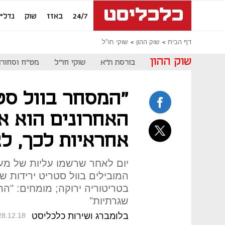
24/7
באזז
שוק
נדל"ן
דף הבית
שוק ההון
שוקי חו"ל
שוק ההון
בורסת ת"א
שוקי חו"ל
מט"ח וסחורו
"המסחר בוול סט
האחרונים הוא אנ
אחראיות לכך, לא
בטריטוריה ירוקה; מומחים: "ה
שגרתיות"
בלומברג ושירות כלכליסט
28.12.18