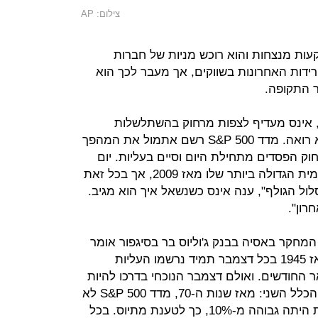
צילום: AP
עות מנצחות והוא רוכש מניות של חברות
רידות האחרונות בשווקים, אך מעבר לכך הוא
ר התקופה.
 אינס מעדיף לצפות מרחוק בהשתלשלות
האירועים בארה"ב, ונדהם ממה שהוא רואה. מדד S&P 500 רשם אתמול את המהפך
201 כשהצליח למחוק הפסדים מתחילת היום וסיים בעליות. יום
קודם לכן, המדד רשם את העלייה היומית הגדולה ביותר שלו מאז 2009, אך בכל זאת
אני על מסלול הגולף", ענה אינס כשנשאל איך הוא מגיב.
רון".
חקר באסיה בבנק ג'וליוס בר בסיגפור אומר
כי שני "כללי זהב" נשברו. הראשון, מאז 1945 בכל דצמבר תמיד נרשמו העליות
 החודשים. ואולם דצמבר הנוכחי בדרכו להיות
החודש הגרוע ביותר השנה בבורסות. הכלל השני: מאז שנות ה-70, מדד S&P 500 לא
ירד כשהצמיחה בהכנסות של החברות היתה גבוהה מ-10%, כך לטענת מתיוס. בכל