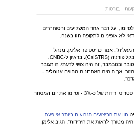
עות
בורסות
סיומו, ועל דבר אחד המשקיעים והסוחררים
דאי לא אופיניים לתקופה הזו בשנה.
רמאלית", אמר כריסטופר אלימן, מנהל
ההשקעות בקרן הפנסיה של המורים בקליפורניה (CalSTRS). בראיון ל-CNBC.
ובר ובנובמבר, זה היה צפוי לדעתי. זו תגובה
ור. אך הימים האחרונים מהווים אנומליה -
דם".
כ-3% - וסיימו את יום המסחר
יט
חוו את הביצועים הגרועים ביותר אי פעם
והיה מטורף לראות את הירידות", הגיב אלימן.