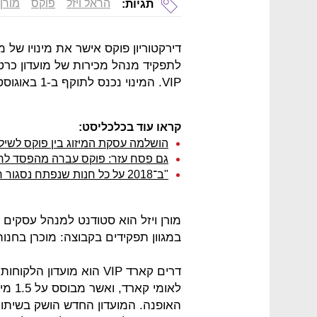
הראל ויזל
פוקס
מורן 
תגיות:
לתפקיד מנהל מכירות של מועדון כר
VIP. המינוי נכנס לתוקף ב-1 באוגוסט למשך שלוש שנים.
קראו עוד בכלכליסט:
הושלמה עסקת המיזוג בין פוקס לשיל
גם פסח עזר: פוקס עברה מהפסד לרווח 
"ב־2018 על כל חנות שנפתח נסגור חנות אחרת"
מורן ויזל הוא סטודנט למנהל עסקים
במגוון תפקידים בקבוצה: מוכרן בחנות
דרים קארד VIP הוא מועדו
לאומי
האופנה. המועדון החדש הושק בשיתו