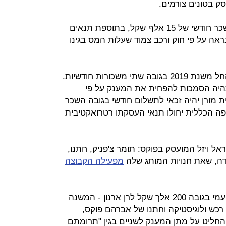
ק בטונים צורמים.
ויזל הבן יועסק במשרה מלאה ויקבל שכר חודשי של 15 אלף שקל, בתוספת תנאים
ראה על פי חוק ורכב צמוד שעלות המס בגינו
כמו כן, הוא יהיה זכאי למענק שנתי החל משנת 2019 בגובה שתי משכורות חודשיות.
תהיה הסמכות להפחית את המענק על פי
מורן יהיה זכאי לתשלום חודשי בגובה השכר
ה הכללית יחולו תנאי העסקתו רטרואקטיבית
אל ויזל המועסק בפוקס: תומר צ'פניק, חתנו,
דה, שאת חנויות המותג שלה
מפעילה הקבוצה
דירקטוריון פוקס אישר גם מענק חד פעמי בגובה 200 אלך שקל לרן ארנון - המשנה
רכש ולוגיסטיקה וחתנו של אברהם פוקס,
החליט על מתן המענק לשניים בגין "תרומתם