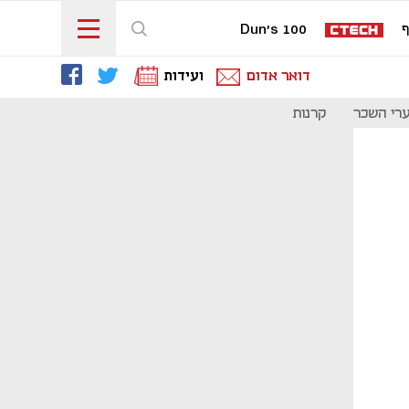
ף
Dun's 100
דואר אדום
ועידות
רי השכר
קרנות