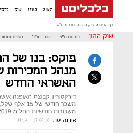
24/7
באזז
שוק
נדל"ן
דף הבית
שוק ההון
בורסת ת"א
שוק ההון
בורסת ת"א
שוקי חו"ל
מט"ח וסחורו
פוקס: בנו של הר
מנהל המכירות של
האשראי החדש
משכר חודשי של 
משכורות חודשיות החל מ-2019
אורנה יפת
11:14
17.08.18