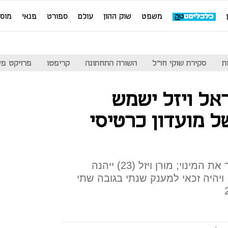
משפט
שוק ההון
עולם
ספורט
פנאי
מוס
ת
סקירת שוקי חו"ל
השורה התחתונה
קריפטו
פרויקט פע
אל ויזל ישמש
 מועדון כרטיסי
דירקטוריון קבוצת האופנה אישר את המינוי; מורן ויזל (23) ייהנה
15 אלף שקל, ויהיה זכאי למענק שנתי בגובה שתי