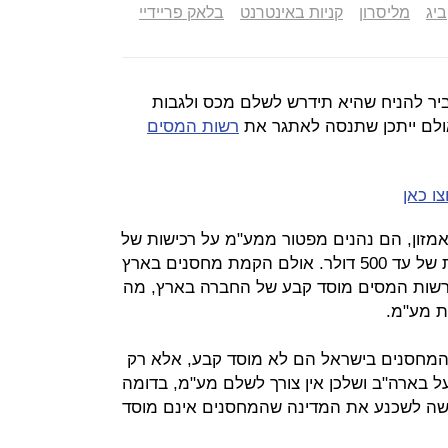
ביג
מליסרון
קניות באינטרנט
בלאק פריידיי
יר להניח שהיא תידרש לשלם מכס ולגבות
ולם ייתכן שתנסה לאתגר את
רשות המסים
ו כאן
אמזון, הם נהנים מפטור ממע"מ על רכישות של
עד 75 דולר ופטור ממכס עבור רכישות של עד 500 דולר. אולם הקמת מחסנים בארץ
ת רשות המסים מוסד קבע של החברה בארץ, מה
ת מע"מ.
המחסנים בישראל הם לא מוסד קבע, אלא רק
ל בארה"ב ושלכן אין צורך לשלם מע"מ, בדומה
 קשה לשכנע את המדינה שהמחסנים אינם מוסד