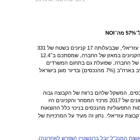
אם אמזון אכן תיכנס לישראל, קבוצת עזריאלי, שבבעלותה 17 קניונים בשטח של 331
אלף מ"ר, עלולה להיפגע קשות. שווי הקניונים במאזן של החברה, שמסתכם ב־12.4
מהווה 42% מהנכסים של החברה, שפועלת גם בתחום המשרדים
בישראל (31% מהנכסים), בנדל"ן מניב בארה"ב (7% מהנכסים) ובדיור מוגן בישראל
מהווים 42% משווי הנכסים, המשקל שלהם ברווח של הקבוצה גבוה
משמעותית. בתשעת החודשים הראשונים של 2017 מרכזי המסחר והקניונים היו
ות התפעוליות מהנכסים בניכוי כלל ההוצאות
וצת עזריאלי. נתון זה מעיד על המרכזיות של
שות המנכ"ל יובל ברונשטיין (שפרש לאחרונה),