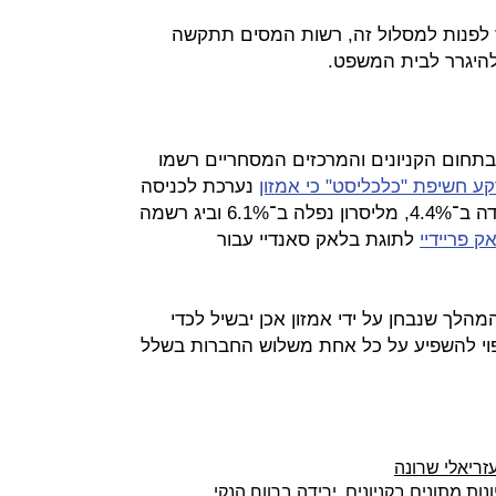
 לפנות למסלול זה, רשות המסים תתקשה
היגרר לבית המשפט.
תחום הקניונים והמרכזים המסחריים רשמו
ע חשיפת "כלכליסט" כי אמזון
נערכת לכניסה
לפעילות בישראל - קבוצת עזריאלי ירדה ב־4.4%, מליסרון נפלה ב־6.1% וביג רשמה
ק פריידיי
לתוגת בלאק סאנדיי עבור
ך שנבחן על ידי אמזון אכן יבשיל לכדי
וי להשפיע על כל אחת משלוש החברות בשלל
ריאלי שרונה
ות מתונים בקניונים, ירידה ברווח הנקי