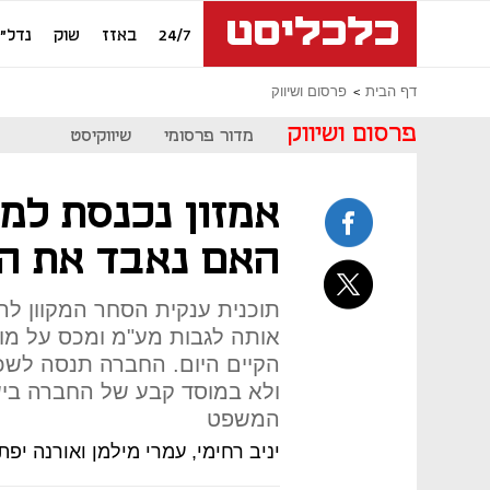
24/7
באזז
שוק
נדל"ן
דף הבית
פרסום ושיווק
פרסום ושיווק
מדור פרסומי
שיווקיסט
אמזון נכנסת למכ
האם נאבד את הפ
תוכנית ענקית הסחר המקוון ל
אותה לגבות מע"מ ומכס על מוצר
הקיים היום. החברה תנסה לשכנ
ולא במוסד קבע של החברה ביש
המשפט
יניב רחימי, עמרי מילמן ואורנה יפת