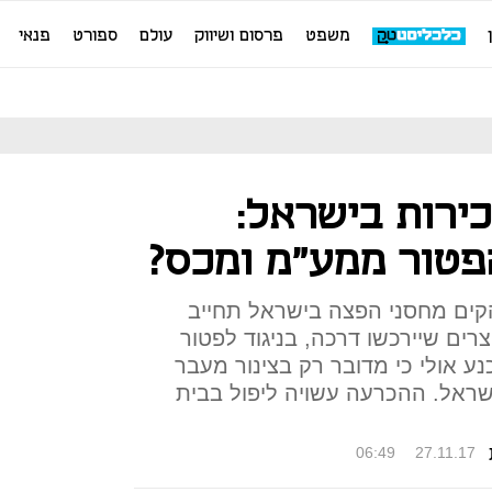
משפט
פרסום ושיווק
עולם
ספורט
פנאי
ירות בישראל:
טור ממע"מ ומכס?
הקים מחסני הפצה בישראל תחייב
ים שיירכשו דרכה, בניגוד לפטור
ע אולי כי מדובר רק בצינור מעבר
ראל. ההכרעה עשויה ליפול בבית
06:49
27.11.17