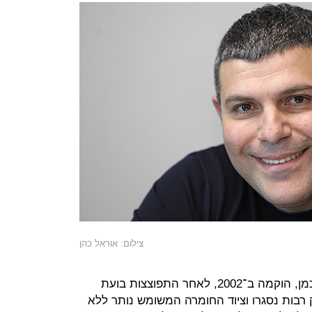
צילום: אוראל כהן
אול אין טרייד, שבבעלות משפחת רייכמן, הוקמה ב־2002, לאחר התפוצצות בועת
רבות נסגרו וציוד החומרה המשומש נותר ללא