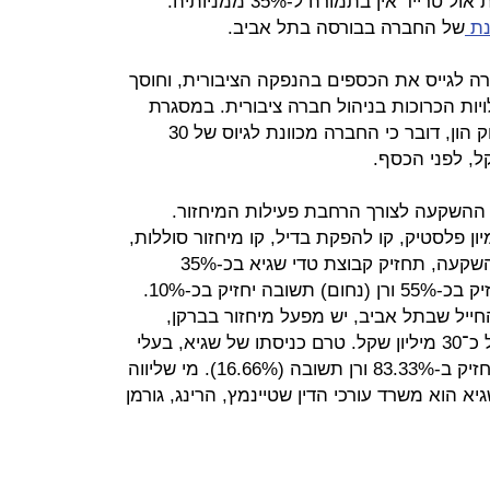
טדי שגיא ישקיע 40 מיליון שקל בחברת אול טרייד אין בתמורה ל-35% ממניותיה.
נת
של החברה בבורסה בתל אביב.
 לגייס את הכספים בהנפקה הציבורית, וחוסך
ות הכרוכות בניהול חברה ציבורית. במסגרת
הרוד שואו שביצעו מנהלי החברה בשוק הון, דובר כי החברה מכוונת לגיוס של 30
 ההשקעה לצורך הרחבת פעילות המיחזור.
ון פלסטיק, קו להפקת בדיל, קו מיחזור סוללות,
ופיתוח יכולות זיקוק מתכות. לאחר ההשקעה, תחזיק קבוצת טדי שגיא בכ-35%
ממניות אול אין טרייד, עודד רייכמן יחזיק בכ-55% ורן (נחום) תשובה יחזיק בכ-10%.
ל שבתל אביב, יש מפעל מיחזור בברקן,
שהוקם לפני שלוש שנים בהשקעה של כ־30 מיליון שקל. טרם כניסתו של שגיא, בעלי
השליטה בחברה הם יצחק רייכמן המחזיק ב-83.33% ורן תשובה (16.66%). מי שליווה
הוא משרד עורכי הדין שטיינמץ, הרינג, גורמן