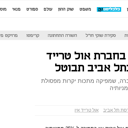
משפט
שוק ההון
עולם
ספורט
פנאי
מוס
ת
סקירת שוקי חו"ל
השורה התחתונה
קריפטו
פרויקט פע
בחברת אול טרייד
תל אביב תבוטל
ון שקל בחברה, שמפיקה מתכות יקרות מפסולת
סת תל אביב
אול טרייד אין