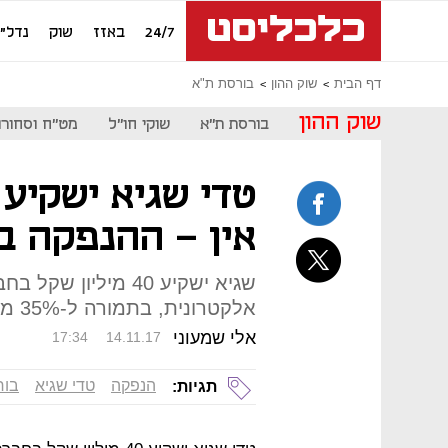
24/7
באזז
שוק
נדל"ן
דף הבית
שוק ההון
בורסת ת"א
שוק ההון
בורסת ת"א
שוקי חו"ל
מט"ח וסחורו
טדי שגיא ישקיע 
אין - ההנפקה ב
שגיא ישקיע 40 מילי
אלקטרונית, בתמורה ל-35% ממניותיה
אלי שמעוני
17:34
14.11.17
הנפקה
טדי שגיא
בור
תגיות: