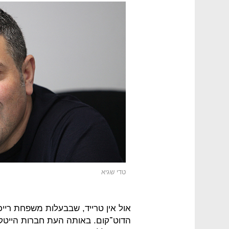
טדי שגיא
הדוט־קום. באותה העת חברות הייטק 