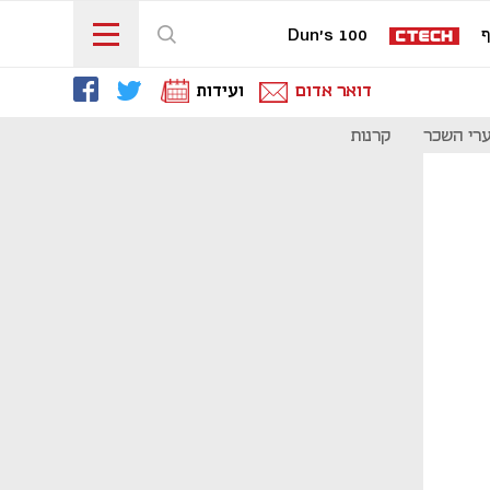
ף
Dun's 100
דואר אדום
ועידות
רי השכר
קרנות