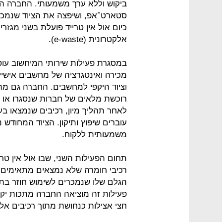
ביקוש וללא ערך משמעותי. החברה ה
סטארט־אפ, ושיפצה את הציוד שנמכר 
כיום אול אין טרייד פועלת בשני מגזרי
אלקטרונית (e-waste).
במסגרת פעילות שירותי המיחשוב עוסק
מכירה ואינטגרציה של מחשבים אישיים 
וציוד היקפי למחשבים. החברה גם מת
רוכשת מלאים של חברות שנסגרו או צי
לאחר תהליך מיון, רכיבים שנמצאו בע
עוברים שיפוץ ותיקון. הציוד המחודש
משמעותית ללקוח.
תחום הפעילות השני, שבו אול אין טר
רכיבי חומרה שלא נמצאים מתאימים 
הגלם שלו שנמכרים לשימוש חוזר בת
פעילות זה מוציאה החברה מתכות יקרו
חצי אצילות כנחושת מתוך רכיבים אלק