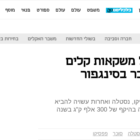
משפט
עולם
עולם
ספורט
פנאי
מוסף
חברה וסביבה
בשולי החדשות
משבר האקלים
בחירות בארה
 משקאות קלים
ר בסינגפור
ו, נסטלה ואחרות עשויה להביא
3 אלף ק”ג בשנה
סטלה
סוכר
פפסיקו