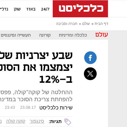
24/7
באזז
שוק
נדל"ן
דף הבית
עולם
חברה וסביבה
עולם
כלכלה ומדיניות
קורונה
תעשייה ופיננסים
שבע יצרניות של
יצמצמו את הסוכ
ב-12%
ההחלטה של קוקה־קולה, פפסיק
להפחתת צריכת הסוכר במדינה בהיקף של 00
שירות כלכליסט
23:43
23.08.17
סינגפור
קוקה קולה
נ
תגיות: