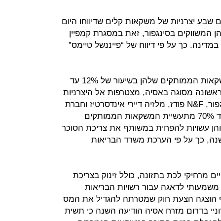
 שבע יצרניות של משקאות קלים שדיווחו היום
ן המשווקים בסינגפור, זאת במסגרת קמפיין
ינה. כך על פי דיווח של “פייננשל טיימס”
החברות יפחיתו את רמת הסוכר במשקאות הממותקים שלהן בשיעור של 12% עד
הראשונה מסוגה באסיה, מצטרפות אל היצרניות
הגדולות יאו היאפ סנג שבסיסה בסינגפור, N&F פודז, מלזיה דיירי אינדסרטיז וחברת
פוקה היפנית. החברות הללו מהוות עד 70% מתעשיית המשקאות הממותקים
מיליון בני אדם והן עשויות להפחית במשותף את צריכת הסוכר
ל 300 אלף ק”ג בשנה, כך על פי הערכת משרד הבריאות
ם מרחיקי לכת בתזונה, כולל זינוק בצריכת
משמעותי לדאגה עבור רשויות הבריאות
אף הוצגה הצעת חוק שמטרתה להגדיל את המס
יי בדרום מזרח אסיה הודיעה השנה כי תשית