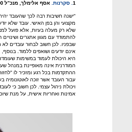
1
. סקרנות.
אסף אלימלך, מנכ"ל Plus500
"ישנה חשיבות רבה לכך שהעובד יהיה 
מקצועי והן בפן האישי. עובד שלא יוד
שלא רק מעלה בעיות, אלא פועל למצי
להתמודד עם מגוון אתגרים ושינויים
שבפניו. לכן חשוב לבחור עובדים לא
אינם יודעים ושואפים ללמוד. בנוסף,
היא היכולת לעמוד במשימות שעומדו
המודרנית אינה מאופיינת במנהל שעו
ההתקדמות בכל רגע ומזכיר לו "לחזור
עבור העובד אשר זוכה לאוטונומיה בע
ויכולת ניהול עצמי. לכן חשוב כי לעו
אמינות ואחריות אישית, על מנת שיוכ