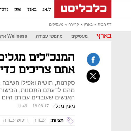
24/7
באזז
שוק
נדל"ן
דף הבית
בארץ
קריירה
מעסיקים
בארץ
מעסיקים
מחפשי עבודה
Wellness ארגוני
המנכ"לים מגלים:
אתם צריכים כדי
מהם לדעתם התכונות, הכישורים
האנשים שעובדים עבורם היום
מעין מנלה
11:49
18.08.17
עבודה
חיפוש עבודה
תגיות: