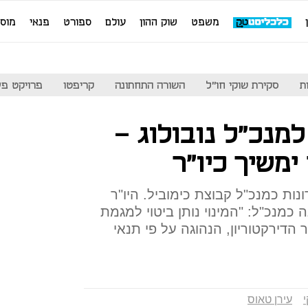
משפט
שוק ההון
עולם
ספורט
פנאי
מוס
ת
סקירת שוקי חו"ל
השורה התחתונה
קריפטו
פרויקט פע
למנכ"ל נובולוג -
ימשיך כיו"ר
ות כמנכ"ל קבוצת כימוביל. היו"ר
כמנכ"ל: "המינוי נותן ביטוי למגמת
 הדירקטוריון, הנהוגה על פי תנאי
עירן טאוס