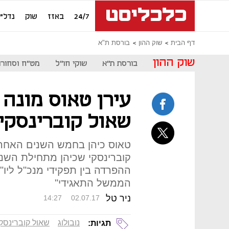
24/7
באזז
שוק
נדל"ן
דף הבית
שוק ההון
בורסת ת"א
שוק ההון
בורסת ת"א
שוקי חו"ל
מט"ח וסחורו
עירן טאוס מונה 
שאול קוברינסקי 
טאוס כיהן בחמש השנים האחרונ
קוברינסקי שכיהן מתחילת השנה 
ההפרדה בין תפקידי מנכ"ל ליו"ר
הממשל התאגידי"
ניר טל
14:27
02.07.17
נובולוג
שאול קוברינסקי
תגיות: