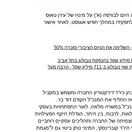
היום לבורסה (א') על מינויו של עירן טאוס
לתפקידו במהלך חודש אוגוסט, לאחר אישור
נובולוג מצטרפת לבורסה בתל אביב - השלימה את הגיוס הציבורי ומכרה 50%
לקראת ההנפקה: אנטרופי מעריכה את שווי נובולוג ב-711 מיליון שקל - הרבה מעל
ן כיו"ר דירקטוריון החברה ומשמש במקביל
ז החליף את המנכ"ל הקודם דוד בר.
 מנכ"ל במשרה מלאה, לאור התפתחויות בעסקי
ות, לרבות, בין היתר, הגדלת היקף הפעילויות
צמיחה של החברה ותהליכים עסקיים רוחביים
ו"ר קוברינסקי, המינוי נותן ביטוי גם ל"מגמת