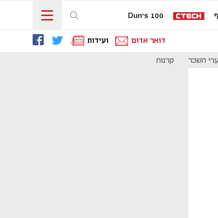
ף
Dun's 100
דואר אדום
ועידות
רי השכר
קרנות