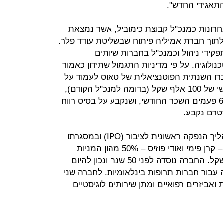
תאגידי החדש".
נים האחרונות כמנכ"ל קבוצת כימוביל, אשר נמצאת
 לתוך חברת אמיליה פיתוח שבשליטת עודד פלר.
 במגוון תפקידי ניהול וכמנכ"ל בחברות שיותים
נולוגיה. על פי מדיניות התגמול שתידון כאמור
רו השנתית הפוטנציאלית של טאוס לעמוד על
2.8 מיליון שקל, והיא תכלול שכר חודשי של 100 אלף שקל (בדומה למנכ"ל הקודם),
מענק מבוסס-ביצועים שלא יעלה על 6 פעמים השכר החודשי, ושנקבע על בסיס רווח
נובולוג השלימה בפברואר האחרון תהליך הנפקה ראשונית לציבור (IPO) ובמסגרתו
מכרו בעלי המניות המרכזיים בחברה – קרן פימי ואודי פוזיס – 50% מהון המניות
שלה, בתמורה כוללת של 280 מיליון שקל. החברה נוסדה לפני 50 שנה ונכון להיום
 עבור חברות תרופות בינלאומיות. לחברה שני
ואביזרים רפואיים ומתן שירותים לוגיסטיים