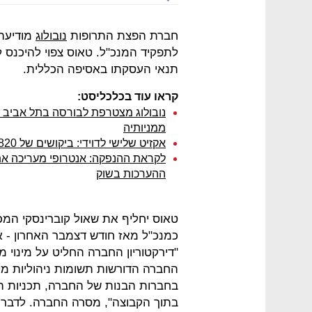
חברת הפצת התרופות
נובולוג
מודיעה 
לתפקיד המנכ"ל. טאוס צפוי להיכנס 
תנאי העסקתו באסיפה הכללית.
קראו עוד בכלכליסט:
ממניותיה
אקזיט שלישי לדוידי: ביקושים של 820 מיליון שקל בהנפקת נובולוג בתל אביב
ההערכות בשוק
טאוס יחליף את שאול קוברינסקי המכה
כמנכ"ל מאז חודש דצמבר האחרון - א
"דירקטוריון החברה החליט על מינוי
החברה הדורשות תשומות ניהוליות מלא
בחברות הבנות של החברה, תכניות ה
בתוך הקבוצה", מסרה החברה. לדברי הי