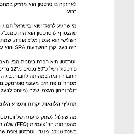
רבוע.
מי שהגיע לרואד שואו בישראל הם ג'וש
שהצטרף לווטרסטון הוא היה סמנכ"ל 
השלישי הוא אנטון מליציאונדה, שמת
היה בעלי קרן ההשקעות SRA והוא עדיין מושקע בה באופן פרטי.
ווטרסטון היא חברה בינונית מבין הא
פורטפולי
החברה דומה במהותה לחברת ביג הי
דולר וההון העצמי שלה (מיוחס לבעלים) הוא כ־220 
תחליף הלוואות יקרות ותפרע הלוו
מה שעלול לשחק לרעתה של ווטרסטון
מהפחתות חד־פעמיות (
FFO