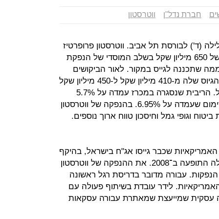
ים
חברת נדל"ן
ווטרסטון
לה (ד') לבורסת תל אביב. ווטרסטון פרופרטיז
שבבעלות ניל שלום, קיבלה ביקושים של 650 מיליון שקל בשלב המוסדי של הנפקת
ג"ח שלה בבורסת תל אביב, פי 2 ממה שתכננה לגייס במקור. לאור הביקושים
הגבוהים, ווטרסטון הגדילה את היקף הגיוס שלה מ-410 מיליון שקל ל-450 מיליון שקל
ולקחת התחייבויות של 385 מיליון שקל. הריבית שנסגרה במכרז עמדה על 5.7%
(ריבית שקלית) מתחת לריבית המקסימום שעמדה על 6.95%. בהנפקה של ווטרסטון
יטוח וגופי גמל וחיסכון טווח ארוך נוספים.
2 חברות הנדל"ן האמריקאיות שכבר גייסו אג"ח בישראל, בהיקף
שעולה על 14 מיליארד שקל מאז החלה התופעה ב־2008. את ההנפקה של ווטרסטון
הנפקות. עבורה מדובר בדריסת רגל ראשונה
אמריקאיות. לידר עובדת בשיתוף פעולה עם
תפה עסקית שמייעצת שמאתרת עבורה עסקאות