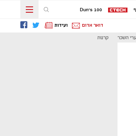
ף
Dun's 100
דואר אדום
ועידות
רי השכר
קרנות