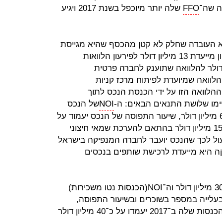
FFO
שלה יותר מיוכפל בשנת 2017 ויגיע
יא העובדה שחלק לא קטן מהכסף שהיא מגייסת
בישראל מיועד עבור הבעלים. ווטרסטון מייעדת 13 מיליון דולר לפירעון הלוואות
ף היא מייעדת 12 מיליון דולר להלוואה שתוענק לחברה פרטית
בעלות הבעלים בריבית של 8%, הלוואה שמיועדת לפיתוח מרכז קניות
הלוואה הזו על ידי הכנסת הנכס לתוך
ימו שלושת התנאים הבאים: ה-
NOI
של הנכס
על בסיס חוזים חתומים לא יפחת מ-6 מיליון דולר, שיעור התפוסה של הנכס יעמוד על
80% לפחות, ושווי הנכס לא יפחת מ-15 מיליון דולר בהתאם להערכת שמאי חיצוני
פעול לכך שהנכס יועבר לחברה המנפיקה בישראל
היא מייעדת לרכישת שותפים בנכסים
הכנסות החברה ב־2016 עמדו על כ־30 מיליון דולר וה־NOI(הכנסות נטו משכירות)
בהתחשב בעלייה במספר בשוכרים ובשיעור התפוסה,
שעומד על כ־90%, החברה צופה שההכנסות שלה ב־2017 יעמדו על כ־40 מיליון דולר