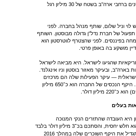
לאחזקה בווטרסטון הוא מחזיק במחסנים ברחבי ארה"ב בשטח של 30 מיליון רגל
 לוי וניל שלום, שותף מנהל בחברה. לפני
תפעול של חברת נדל"ן גדולה מבוסטון. השותף
מחה בפיננסים. לפני שהצטרף לווטרסטון הוא
מריקאיות שהגיעו לישראל. היא מביאה לישראל
ו של כ־50 נכסים מ־12 מדינות בארה"ב, ובעיקר מאזור בוסטון וניו אינגלנד.
שראלית — עיקר הפעילות שלה הם מרכזים
מסחריים פתוחים מעוגני סופרמקטים. היקף הנכסים של החברה הוא כ־650 מיליון
מיליון דולר.
אות בעלים
 היא העובדה שהתזרים הנקי המנוכה
) שלה הוא חלש יחסית, והסתכם בכ־3 מיליון דולר בלבד
בשנת 2016. מנגד, ווטרסטון צופה שתגדיל את היקף השוכרים שלה במהלך 2016