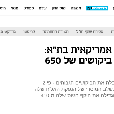
משפט
שוק ההון
עולם
ספורט
פנאי
מוס
ת
סקירת שוקי חו"ל
השורה התחתונה
קריפטו
פרויקט פע
אמריקאית בת"א:
ווטרסטון קיבלה ביקושים של 650
החברה שבבעלות ניל שלום קיבלה את הביקושים הגבוהים - פי 2
 בשלב המוסדי של הנפקת האג"ח שלה
בבורסה. לאור הביקושים היא הגדילה את היקף הגיוס שלה מ-410