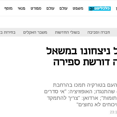
משפט
עולם
עולם
ספורט
פנאי
מוסף
חברה וסביבה
בשולי החדשות
משבר האקלים
בחירות בארה
 ניצחונו במשאל
ה דורשת ספירה
 העם בטורקיה תמכו בהרחבת
סמכויות הנשיא, לעומת 48.8% שהתנגדו; האופוזיציה: "אי סדרים
ומות"; ארדואן: "צריך להתמקד
כוחים לא נחוצים"
23: