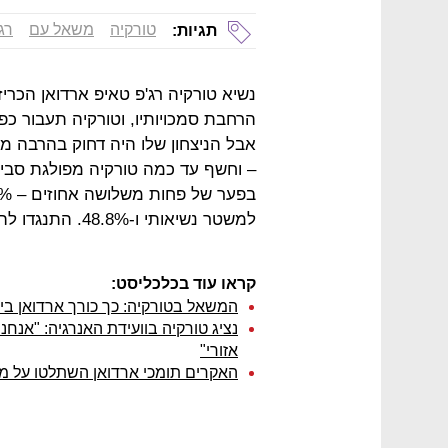
טורקיה
משאל עם
רג
תגיות:
נשיא טורקיה רג'פ טאיפ ארדואן הכריז
הרחבת סמכויותיו, וטורקיה תעבור כפ
אבל הניצחון שלו היה דחוק בהרבה מ
– וחשף עד כמה טורקיה מפולגת סביב 
למשטר נשיאותי ו-48.8%. התנגדו לה, כך עולה מספירת מעל 99% מהקולות.
קראו עוד בכלכליסט:
המשאל בטורקיה: כך כורך ארדואן ב
נציג טורקיה בוועידת האנרגיה: "אנחנ
אזורי"
האקרים תומכי ארדואן השתלטו על מאו