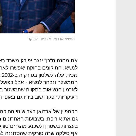
הנשיא ארדואן מצביע, הבוקר
אם מחנה ה"כן" ינצח יפורק משרד ראש
נז
הממשלה ונבחר לנשיא - אבל בפועל נ
לארמון הנשיאות בתקווה שהמשטר בטו
העיקריות יופקדו שוב בידיו גם באופן ר
הקמפיין של ארדואן בעד שינוי החו
גם את אירופה. בשבועות האחרונים מ
בעצרות בשטחן ולשכנע מהגרים טורקי
אף סילקה שרה טורקית שהסתננה לתח