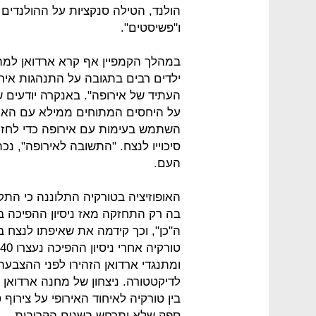
הולנד, הטילה סנקציות על ההולנדים 
ו"פשיסטים".
במהלך הקמפיין אף קרא ארדואן למה
ילדים רבים בתגובה על התנהגות איר
העתיד של אירופה". באנקרה יודעים
על היחסים המתוחים ממילא עם האיחו
השתמש בעימות עם אירופה כדי לחזק 
סיכוייו לנצח. "התשובה לאירופה", 
העם.
האופוזיציה בטורקיה התלוננה כי ה
בה רק התחזקה מאז ניסיון ההפיכה בי
ה"כן", וכך קידמה את שאיפתו לנצח 
ומתנגדי ארדואן הזהירו לפני ההצבעה 
לדיקטטורה. ניצחון של מחנה ארדואן
בין טורקיה לאיחוד האירופי על צירוף
ספק שלא יתרחש בשנים הקרובות.