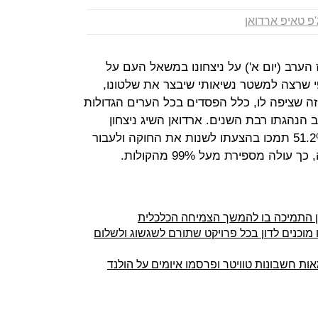
'פ טאיפ ארדואן
 הערב (יום א') על ניצחונו במשאל העם על
י שרצה למשטר נשיאותי שיבצר את שלטונו,
זה שציפה לו, כלל הפסדים בכל הערים הגדולות
הנהגתו רבת השנים. ארדואן השיג ניצחון
בפער של פחות משלושה אחוזים – 51.2% תמכו בהצעתו לשנות את החוקה ולעבור
ין התמיכה בו להמשך הצמיחה הכלכלית
ו מוכנים לדון בכל פרויקט שתורם לשגשוג ולשלום
ת חשבונות טוויטר ופרסמו איומים על הולנד