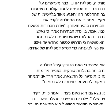
במפלגת האופוזיציה הגדולה ביותר בטורקיה, מפלגת CHP, כבר מערערים על
עדת הבחירות הסכימה לספור קולות במעטפות
 ההחלטה הזו "תפגע מאוד בלגיטימיות של
 טזקאן, אמר כי את ההחלטה לקבל את
בחירות ברגע האחרון. "ועדת הבחירות נכשלה
, אמר. בוועדת הבחירות אמרו כי נאלצו
 רבים התלוננו שמעטפותיהם לא נחתמו.
לקראת תום הספירה הודיעה מפלגת האופוזיציה כי תדרוש לספור מחדש עד 60%
שנעשו לטענתה כדי לסייע למפלגתו של ארדואן
הוא הצהיר כי העם הטורקי קיבל החלטה
 ביותר בתולדות טורקיה. בפנייה מרומזת
יעה כי תערער על התוצאה, אמר ארדואן: "ממחר
מקום להתעסק בוויכוחים לא נחוצים".
 נשא גם הוא נאום ניצחון, ואמר כי "טורקיה
 שלה". יילדרים הדגיש כי המילה האחרונה
א הצהיר כי תוצאת המשאל היא התשובה הטובה