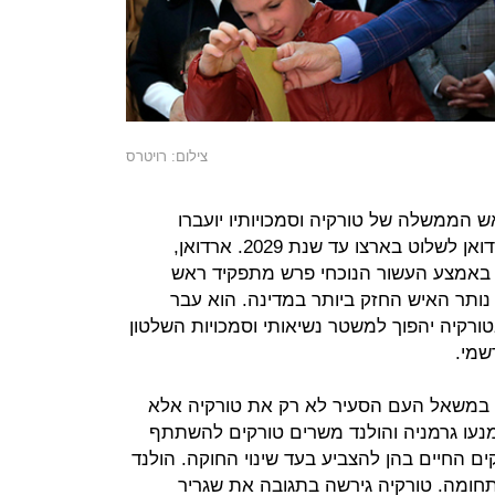
צילום: רויטרס
 הממשלה של טורקיה וסמכויותיו יועברו
לנשיא. התיקונים בחוקה יאפשרו לארדואן לשלוט בארצו עד שנת 2029. ארדואן,
כיר, עלה לשלטון בטורקיה ב-2002. באמצע העשור הנוכחי פרש מתפקיד ראש
ותר האיש החזק ביותר במדינה. הוא עבר
רקיה יהפוך למשטר נשיאותי וסמכויות השלטון
שמי.
קה במשאל העם הסעיר לא רק את טורקיה אלא
נעו גרמניה והולנד משרים טורקים להשתתף
ם החיים בהן להצביע בעד שינוי החוקה. הולנד
ומה. טורקיה גירשה בתגובה את שגריר