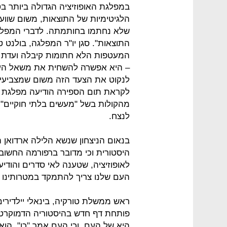
הלגיטימיות של התוצאות, משום שוו
שלא נחתמו בחותמתה. לדברי המפלגה
התוצאות". סגן יו"ר המפלגה, בולנט
המעטפות הלא חתומות קיבלה ועדת ה
– היא אפשרה להשחית את משאל העם"
לנקוט את הצעד הזה משום שמצביעים
מהקולות בשל "מעשים בלתי חוקיים" 
לנצח.
בנאום הניצחון שנשא הלילה ארדואן 
היסטורית וכי מדובר ברפורמה החשובה
לאופוזיציה, שטענה לאי סדרים והוד
העם שלנו צריך להתמקד במטרותינו ב
ראש ממשלת טורקיה, בינאלי יילדירים,
פותחת דף חדש בהיסטוריה הדמוקרטית
היא של העם, וכי העם אמר "כן". הו