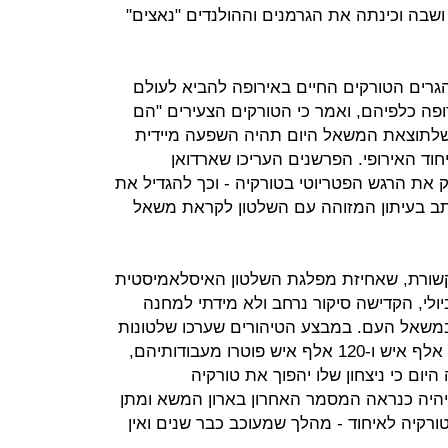
ושבה וכינתה את הגרמנים וההולנדים "נאצים"
גרים הטורקים החיים באירופה להביא לעולם
ופה כלפיהם, ואמר כי הטורקים הצעירים "הם
 שלתוצאת המשאל היום תהיה השפעה מיידית
ד האירופי. הפרשנים העריכו שארדואן
את הרגש הפטריוטי בטורקיה - וכך להגדיל את
נכתב בעיתון המזוהה עם השלטון לקראת משאל
תקשורת, שאחיזת מפלגת השלטון האיסלאמיסטית
ולי, הקדישה סיקור נרחב ולא מידתי למחנה
במשאל העם. במבצע הטיהורים שערכו שלטונות
טורקיה אחרי ניסיון ההפיכה נעצרו 40 אלף איש ו-120 אלף איש פוטרו מעבודותיהם,
היום כי ניצחון שלו יהפוך את טורקיה
 יהיה כנראה המסמר האחרון בארון המשא ומתן
 טורקיה לאיחוד - מהלך שמעוכב כבר שנים ואין