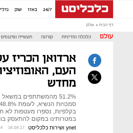
24/7
באזז
שוק
נדל"ן
דף הבית
עולם
עולם
כלכלה ומדיניות
קורונה
תעשייה ופיננסים
ארדואן הכריז על
העם, האופוזיצי
מחדש
51.2% מהמשתתפים במשאל
בקלפיות, נספרו מעטפות לא חת
במטרותינו במקום להתעסק בווי
ynet ושירות כלכליסט
14
16.04.17