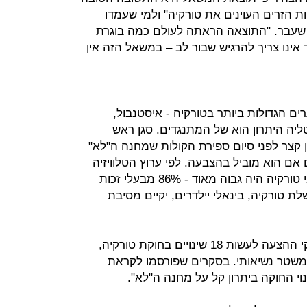
ת הזרים העוינים את טורקיה" ולמי שעמדו
ץ שעבר. "התוצאה הראתה לעולם כמה בוגרת
אינו צריך להרגיש שבור לב – במשאל הזה אין
ם הגדולות ביותר בטורקיה - איסטנבול,
טליה היתרון הוא של המתנגדים. סגן ראש
ן קצר לפני סיום ספירת הקולות שמחנה ה"לא"
אם הוא מוביל בהצבעה. לפי ערוץ הטלוויזיה
HABERTURK שיעור ההצבעה ברחבי טורקיה היה גבוה מאוד - 86% מבעלי זכות
 טורקיה, בינאלי יילדרים, יקיים מסיבת
במשאל העם היום הוצגה לעם הטורקי ההצעה לעשות 18 שינויים בחוקת טורקיה,
שטר נשיאותי. בסקרים שפורסמו לקראת
 החוקה ביתרון קל על מחנה ה"לא".