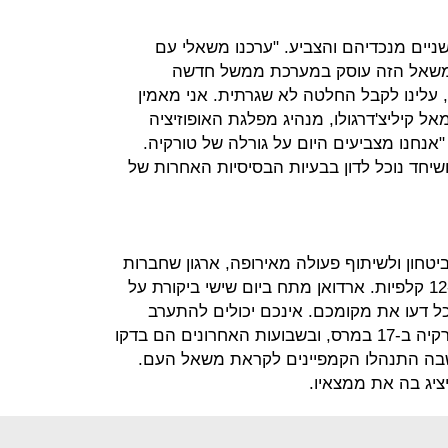
שניים מנכדיהם והצביע. "ערכנו משאלי עם
משאל הזה עוסק במערכת ממשל חדשה
, עלינו לקבל החלטה לא שגרתית. אני מאמין
אל קיליצ'דרגולו, מנהיג מפלגת האופוזיציה
"אנחנו מצביעים היום על גורלה של טורקיה.
שיחד נוכל לדון בבעיות הבסיסיות האחרות של
יטחון ולשיתוף פעולה מאירופה, ארגון שחברות
בו 57 מדינות. היום ביקרו הפקחים ב-12 קלפיות. ארדואן מתח ביום שישי ביקורת על
כל דעו את מקומכם. אינכם יכולים להתערב
במה שקורה". פקחי הארגון הגיעו לטורקיה ב-17 במרס, ובשבועות האחרונים הם בדקו
שבה התנהלו הקמפיינים לקראת משאל העם.
ציג בה את ממצאיו.