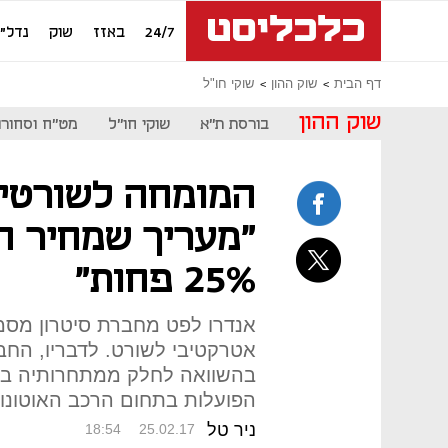
24/7
באזז
שוק
נדל"ן
דף הבית
שוק ההון
שוקי חו"ל
שוק ההון
בורסת ת"א
שוקי חו"ל
מט"ח וסחורו
המומחה לשורטים 
"מעריך שמחיר ה
25% פחות"
אנדרו לפט מחברת סיטרון מסמן
אטרקטיבי לשורט. לדבריו, הח
בהשוואה לחלק ממתחרותיה ב
הפועלות בתחום הרכב האוטונומ
ניר טל
18:54
25.02.17