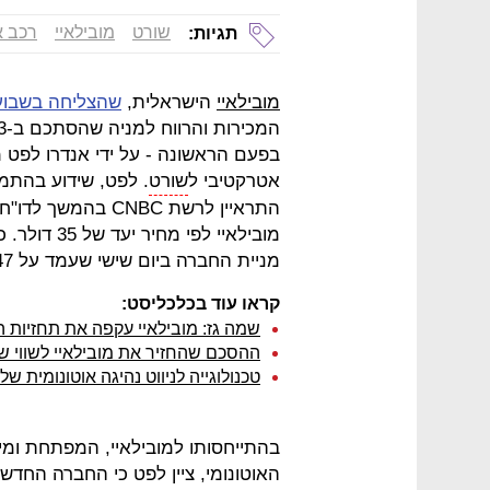
שורט
מובילאיי
רכב א
תגיות:
מובילאיי
הישראלית,
שהצליחה בשבוע
אטרקטיבי ל
שורט
. לפט, שידוע בהתמ
התראיין לרשת CNBC 
מניית החברה ביום שישי שעמד על 47 דולר לאחר ירידה של 2.2% ברקע לדיווחים.
קראו עוד בכלכליסט:
שמה גז: מובילאיי עקפה את תחזיות ה
ההסכם שהחזיר את מובילאיי לשווי של 10 מיליארד דו
טכנולוגייה לניווט נהיגה אוטונומית של
בהתייחסותו למובילאיי, המפתחת ומי
האוטונומי, ציין לפט כי החברה החד