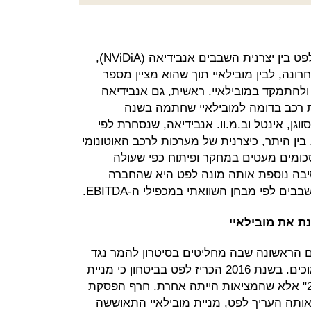
זאת ועוד, במסגרת ההמלצה השווה לפט בין יצרנית השבבים אנבידיאה (NViDiA),
רונה, לבין מובילאיי תוך שהוא מציין מספר
ולהתמקד במובילאיי. ראשית, גם אנבידיאה
 רכב בדומה למובילאיי שחתמה בשנה
גן, אינטל וב.מ.וו. אנבידיאה, שנסחרת לפי
לר פועלת, בין היתר, כיצרנית של מערכות לרכב האוטונומי
כומים מעטים במחקר ופיתוח כפי שעולה
סיבה נוספת אותה מונה לפט היא שהחברה
 לפי מבחן השוואתי במכפילי ה-EBITDA.
 את מובילאיי
ם הראשונה שבה מחליטים בסיטרון להמר נגד
מניית מובילאיי ולנקוב במחירי יעד נמוכים. בשנת 2016 הכריז לפט בביטחון כי מניית
מובילאיי תהיה "השורט של שנת 2016" אלא שהמציאות הייתה אחרת. חרף הפסקת
ותה העריך לפט, מניית מובילאיי התאוששה