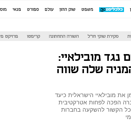
משפט
שוק ההון
עולם
ספורט
פנאי
מוס
ת
סקירת שוקי חו"ל
השורה התחתונה
קריפטו
פרויקט פע
נגד מובילאיי:
מניה שלה שווה
 את מובילאיי הישראלית כיעד
ברה הפכה לפחות אטרקטיבית
כל הקשור להשקעה בחברות
י