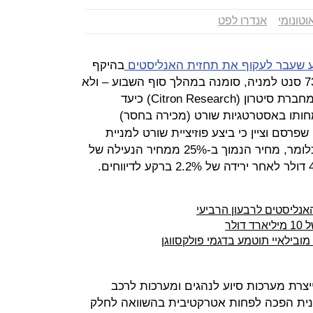
וטונומי
אנדרו לפט
 שעבר לעקוף את תחזית האנליסטים
בהיקף
המכירות והרווח למניה שהסתכם ב-73 סנט למניה, סומנה במהלך סוף השבוע – ולא
בפעם הראשונה - על ידי אנדרו לפט מחברת סיטרון (Citron Research) כיעד
חותו באסטרטגיות שורט (מכירה בחסר)
בהמשך לדו"ח שפרסם וציין כי ביצע פוזיציית שורט למניית
מובילאיי לפי מחיר יעד של 35 דולר. כלומר, מחיר הנמוך ב-25% ממחיר הנעילה של
אנליסטים לרבעון הרביעי
לר
 מובילאיי תוטמע בדגמי פולקסווגן
יצרת מערכות סיוע לנהגים ומערכות לרכב
שנית הפכה לפחות אטרקטיבית בהשוואה לחלק