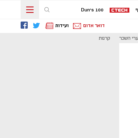
ף
Dun's 100
דואר אדום
ועידות
רי השכר
קרנות