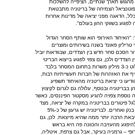
מהגוש תארך שנתיים, הציפייה להשלכות
פוטנציאל הצמיחה של בריטניה מתבטאת
כלל, הדאגה מפני יציאה של מדינות אחרות
פגוע בשווקי ההון בעולם".
: "האיחוד האירופי הוא שותף הסחר הגדול
 טריליון פאונד בשנה בשירותים ומוצרים
ור הסכם סחר חדש בין הצדדים, שבוודאות יוביל
צדדים ולכן, גם צפוי לפגוע בייצוא הבריטי
לאיחוד. ההערכות הן כי בריטניה תפלוט כ-3 מיליון משרות בתחום המסחר בלבד
ף את האזהרות של חברות תעשייתיות רבות,
Airbus, Siemen ו-BMW, שהודיעו כי יציאת בריטניה מהאיחוד תשפיע
בריטניה ובנוסף, עלולה גם לגרום לקיצוץ
נוספת צפויה להגיע מסקטור הפיננסים, כאשר
לגל פיטורים בבריטניה במקרה של יציאה, מצד
בנקים גדולים דוגמת HSBC, דויטשה בנק ואחרים. לבריטניה יש גרעון של כ-5%
באת הרבה יותר ממה שהיא מייצאת. לכן, גם
 להיפגע מהעזיבה והכוונה פה היא בראש
פי – גרמניה בעיקר, אבל גם צרפת, איטליה,