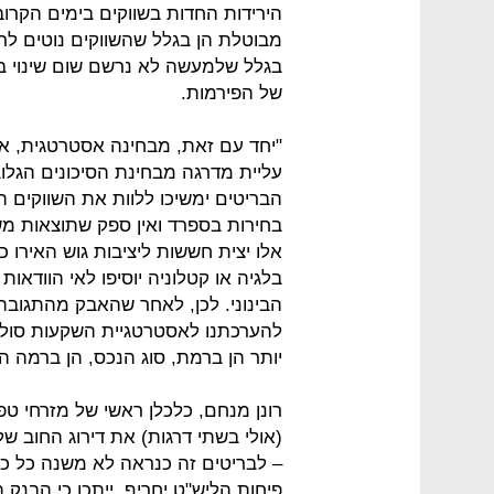
הירידות החדות בשווקים בימים הקרוב
מבוטלת הן בגלל שהשווקים נוטים לרש
בגלל שלמעשה לא נרשם שום שינוי בס
של הפירמות.
"יחד עם זאת, מבחינה אסטרטגית, אי
עליית מדרגה מבחינת הסיכונים הגלו
הבריטים ימשיכו ללוות את השווקים הע
בחירות בספרד ואין ספק שתוצאות מש
אלו יצית חששות ליציבות גוש האירו כ
בלגיה או קטלוניה יוסיפו לאי הוודאות
הבינוני. לכן, לאחר שהאבק מהתגובה
להערכתנו לאסטרטגיית השקעות סולידי
יותר הן ברמת, סוג הנכס, הן ברמה ה
– לבריטים זה כנראה לא משנה כל כך.
פיחות הליש"ט יחריף, ייתכן כי הבנק