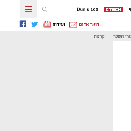
ף
Dun's 100
דואר אדום
ועידות
רי השכר
קרנות