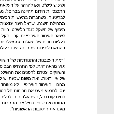
ולרכוש ליש"ט ו/או להרהר על העלאת 
התכנסויות חירום תהיינה בבריסל. מ
לבריטניה, כשחברות בתעשיית הכימיק
מתחילת השנה. ישראל הינה יצואנית נ
תיסוף של השקל כנגד הליש"ט. היות ו
לשאר האיחוד האירופי יתייקר וייתקל 
לעליות חדות של האג"ח הממשלתיות בי
בהתאם לירידות שתהיינה היום בעולם
"רמת העצבנות והתנודתיות של השווק
VIX מראה זאת. לפי התרחיש הבסיסי
והשווקים יצטרכו להפנים את ההשלכו
של אי וודאות. זאת משום שכעת יש 
מהם – האיחוד האירופי – לא מאוחד 
ינסו להרגיע מעט את הרוחות הלוהטות
לנצח קודם כל, כשהאג'נדה הכלכלית 
מתוחכמים שינצו לנצל את התגובות ה
מעט את התגובות הראשוניות".