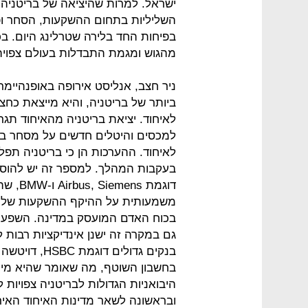
ישראל. למרות שהיציאה של בריטניה 
השליליות בתחום ההשקעות, הסחר ו
בפיחות החד בלירה שטרלינג היום. ב
מהגוש ומגמת התבדלות בעולם צפויה ל
ניר חצב, אנליסט אירופה באופנהיימר
ביותר של בריטניה, והיא מייצאת כחצי
לאיחוד. יציאת בריטניה מהאיחוד תגר
למכסים והיטלים חדשים על מסחר בין ה
בעקבות המהלך. למספר זה יש להוסי
דוגמת s
משמעותית על ההיקף ההשקעות שלהן ב
בכוח האדם המועסק במדינה. השפעה 
גם במקרה זה ישנן אינדיקציות רבות 
בחשבון השוטף, מה שאומר שהיא מיי
היבואניות הגדולות לבריטניה צפויות
ובראשונה לשאר מדינות האיחוד האירו