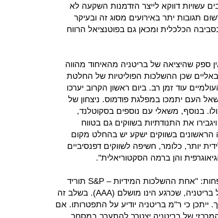
ים עשויות דווקא לייצר הזדמנות השקעה לא
ום תגובות יתר באירועים מסוג זה ובעיקר
ביבה הכלכלית ומכאן גם בפוטנציאל הרווח
ן ספק שהיציאה של בריטניה מהאיחוד מהווה
באליים שכן ההשלכות הפוליטיות של החלטת
ולמיים עוד זמן רב. ביום ראשון הקרוב יערכו
אל העם יתמכו במפלגת פודמוס. ניצחון של
ולו. בנוסף, משאלי עם נוספים בסקוטלנד,
 ויגבירו את התנודתיות בשווקים גם בטווח
 הראשונים בשווקים ישקע יש בהחלט מקום
ת יותר, כלומר, חשיפה לשווקים דפנסיביים
גיאוגרפית והן ברמה הסקטוריאלית".
רונן מנחם, כלכלן ראשי של מזרחי טפחות: "אחת ההשלכות המידיות – S&P תוריד
(אולי בשתי דרגות) את דירוג החוב של בריטניה, שכרגע הינו מושלם (AAA). בשלב זה
 ייתכן כי ר"מ בריטניה יודיע על התפטרותו. אם
 המרכזי של בריטניה יצטרך להתערב במסחר