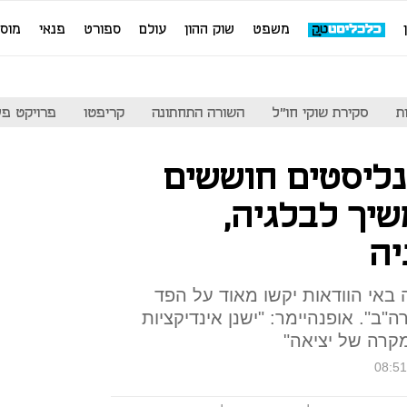
משפט
שוק ההון
עולם
ספורט
פנאי
מוס
ת
סקירת שוקי חו"ל
השורה התחתונה
קריפטו
פרויקט פע
נליסטים חוששים
שיך לבלגיה,
יה
ה באי הוודאות יקשו מאוד על הפד
ב". אופנהיימר: "ישנן אינדיקציות
מקרה של יציאה"
08:51