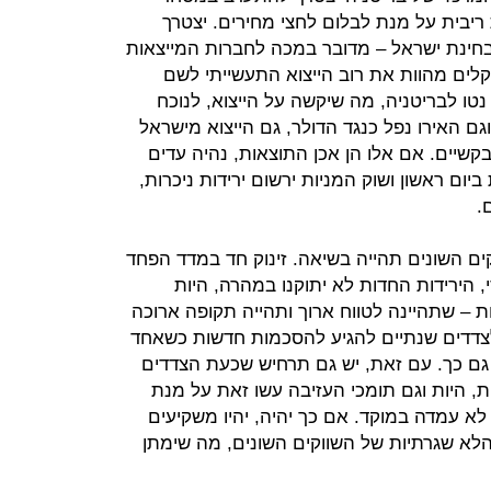
ריבית על מנת לבלום לחצי מחירים. יצטרך
בחינת ישראל – מדובר במכה לחברות המייצאות
לים מהוות את רוב הייצוא התעשייתי לשם
טו לבריטניה, מה שיקשה על הייצוא, לנוכח
גם האירו נפל כנגד הדולר, גם הייצוא מישראל
בקשיים. אם אלו הן אכן התוצאות, נהיה עדים
ום ראשון ושוק המניות ירשום ירידות ניכרות,
.
ים השונים תהייה בשיאה. זינוק חד במדד הפחד
, הירידות החדות לא יתוקנו במהרה, היות
ת – שתהיינה לטווח ארוך ותהייה תקופה ארוכה
לצדדים שנתיים להגיע להסכמות חדשות כשאחד
גם כך. עם זאת, יש גם תרחיש שכעת הצדדים
, היות וגם תומכי העזיבה עשו זאת על מנת
לא עמדה במוקד. אם כך יהיה, יהיו משקיעים
לא שגרתיות של השווקים השונים, מה שימתן