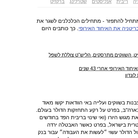
יה
ריבית
אנליסטים
שטרלינג
ברקזיט
תחיל להתפזר - מתחילים הכלכלנים לשגר את
ריטניה את האיחוד האירופי
. כך כותבים היום
ט, השווקים מתרסקים, הליש"ט צוללת לשפל
 האירופי אחרי 43 שנים
ונדון
צבנות בשווקים ועלייה באי הוודאות יקשו מאוד
ארה"ב, בפרט על רקע התחזקות הדולר בעולם.
מגוש היורו (ואי שינוי בריבית הפד בחודשים
יטרית בישראל, בפרט כאשר האבטלה ירדה
קל מול הדולר עשוי ״לעשות את העבודה״ עבור בנק