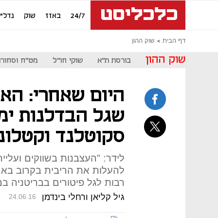
24/7
באזז
שוק
נדל"ן
דף הבית
שוק ההון
שוק ההון
בורסת ת"א
שוקי חו"ל
מט"ח וסחורו
היום שאחרי: הא
שגל הבדלנות ימ
סקוטלנד וקטלונ
לידר: "העצבנות בשווקים ועליי
להעלות את הריבית בקרוב בארה"
רבות לגל פיטורים בבריטניה ב
גיל קליאן ורחלי בינדמן
24.06.16