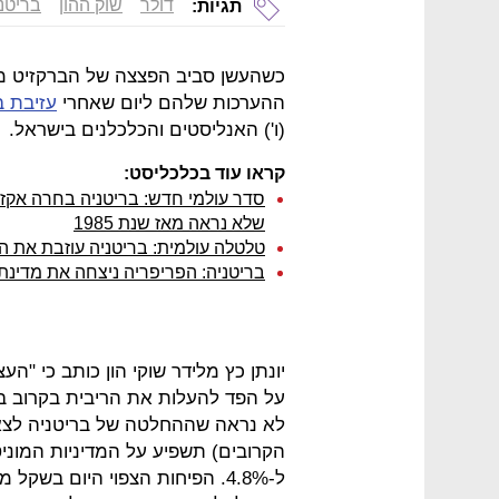
דולר
שוק ההון
בריטנ
תגיות:
כשהעשן סביב הפצצה של הברקזיט מ
ההערכות שלהם ליום שאחרי
עזיבת ב
(ו') האנליסטים והכלכלנים בישראל.
קראו עוד בכלכליסט:
סדר עולמי חדש: בריטניה בחרה אקזי
שלא נראה מאז שנת 1985
טלטלה עולמית: בריטניה עוזבת את האיחוד
בריטניה: הפריפריה ניצחה את מדינת ל
יונתן כץ מלידר שוקי הון כותב כי "הע
על הפד להעלות את הריבית בקרוב ב
לא נראה שההחלטה של בריטניה לצאת 
הקרובים) תשפיע על המדיניות המונ
ל-4.8%. הפיחות הצפוי היום בש