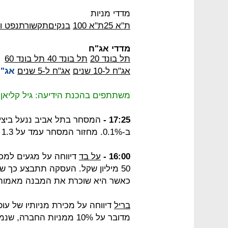
מדדי מניות
ת"א 25
ת"א 100
בנקים
תקשורת
נפט וג
מדדי אג"ח
תל בונד 20
תל בונד 40
תל בונד 60
אג"ח ל-10 שנים
אג"ח ל-5 שנים
אג"ח לכ
משתתפים בהכנת הידיעה: גיל קליאן, 
17:25 -
ב-0.1%. מחזור המסחר עמד על 1.3 מיליארד שקל.
16:00 -
על בד
דיווחה על מגעים למ
50 מיליון שקל. העסקה תתבצע כך 
כאשר היא שוכרת את המבנה מאמות
בריל
דיווחה על מכירת מניותיו של עופ
מדובר על 10% ממניות החברה, שנמכרו תמורת סכום שלא דווח למשקיעים.