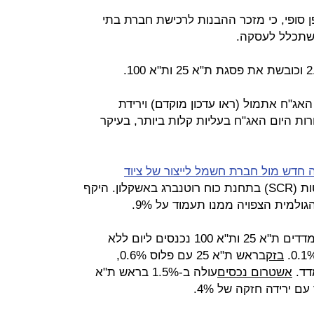
 סופי, כי מזכר ההבנות לרכישת חברת בתי
ישתכלל לעסקה.
ג"ח אתמול (ראו עדכון מוקדם) וירידת
ות היום האג"ח בעליות קלות ביותר, בעיקר
 חדש מול חברת חשמל לייצור של ציוד
בעבור מתקן להפחתת פליטות (SCR) בתחנת כוח רוטנברג באשקלון. היקף
פתיחה יציבה ליום המסחר, המדדים ת"א 25 ות"א 100 נכנסים ליום ללא
בזק
בראש ת"א 25 עם פלוס 0.6%,
אשטרום נכסים
עולה ב-1.5% בראש ת"א
 ירידה חזקה של 4%.