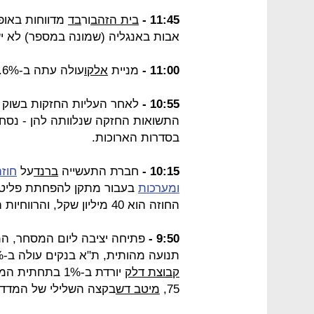
11:45 -
בית הזהב
ור
בד
מדווחות באופן
אבות באנגליה (שמונה במספר) לא 
11:00 -
מניית
אלקו
עולה עתה ב-2.6% וכובשת את פסגת ת"א 25 ות"א 100.
10:55 -
לאחר העליות החזקות בשוק הא
התשואות החזקה שנלוותה להן - נסחר
בסדרות הארוכות.
10:15 -
חברת התעשייה
ברנד
על
חוזה
ומערכות
החוזה הוא 40 מיליון שקל, והרווחיות הגולמית הצפויה ממנו תעמוד על 9%.
9:50 -
תנועה מהותית, ת"א בנקים עולה ב-0.1%.
קבוצת דלק
יורדת ב-1% בתחתית המדד.
75,
מיטב דש
בקצה השלילי של המדד עם