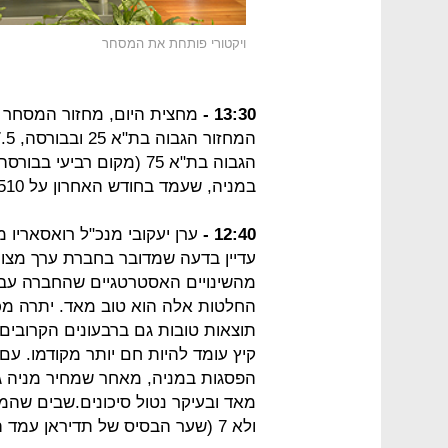
ויקטורי פותחת את המסחר
13:30 -
מחצית היום, מחזור המסחר עומד על 526 
המחזור הגבוה בת"א 25 ובבורסה, 27.5 מיליון שקל.
במניה, שעמד בחודש האחרון על 510 אלף שקל.
12:40 -
ערן יעקובי מנכ"ל רואסאריו מ
עדיין בדעה שמדובר בחברת ערך מצוי
מהשינויים האסטרטגיים שהחברה עברה
החלטות אלה הוא טוב מאד. יתרה מכך
תוצאות טובות גם ברבעונים הקרובים 
קיץ עומד להיות חם יותר מקודמו. עם
ולא 7 (שער הבסיס של תדיראן עמד הבוקר על 70.4 שקלים בקירוב).