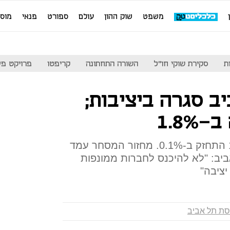
משפט
שוק ההון
עולם
ספורט
פנאי
מוס
ת
סקירת שוקי חו"ל
השורה התחתונה
קריפטו
פרויקט פע
ב סגרה ביציבות;
1.8%
ת"א 25 עלה ב-0.2% ות"א 100 התחזק ב-0.1%. מחזור המסחר עמד
ת אביב: "לא להיכנס לחברות ממונפות
ציבה"
סת תל אביב