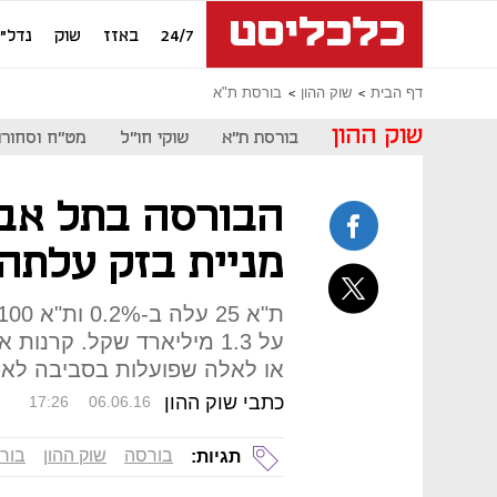
24/7
באזז
שוק
נדל"ן
דף הבית
שוק ההון
בורסת ת"א
שוק ההון
בורסת ת"א
שוקי חו"ל
מט"ח וסחורו
הבורסה בתל אבי
מניית בזק עלתה ב-
על 1.3 מיליארד שקל. קרנו
או לאלה שפועלות בסביבה לא י
כתבי שוק ההון
17:26
06.06.16
בורסה
שוק ההון
בור
תגיות: