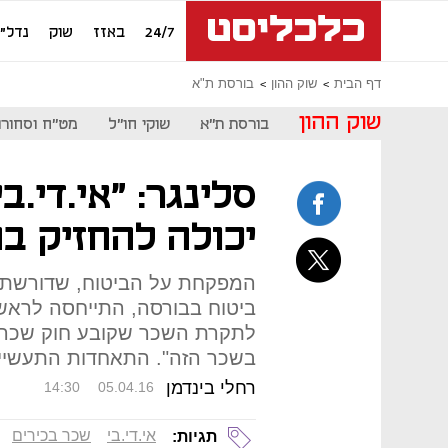
24/7
באזז
שוק
נדל"ן
דף הבית
שוק ההון
בורסת ת"א
שוק ההון
בורסת ת"א
שוקי חו"ל
מט"ח וסחורו
סלינגר: "אי.די.
יכולה להחזיק ב
המפקחת על הביטוח, שדורשת מ
ביטוח בבורסה, התייחסה לראש
לתקרת השכר שקובע חוק שכר ה
בשכר הזה". התאחדות התעשיינ
רחלי בינדמן
14:30
05.04.16
אי.די.בי
שכר בכירים
תגיות: