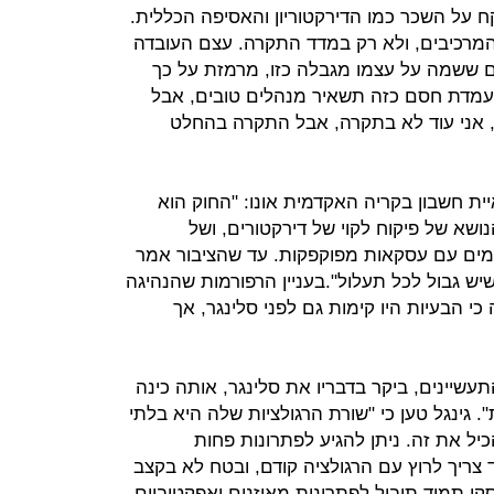
ח על השכר כמו הדירקטוריון והאסיפה הכללית.
המרכיבים, ולא רק במדד התקרה. עצם העובדה
ם ששמה על עצמו מגבלה כזו, מרמזת על כך
מדת חסם כזה תשאיר מנהלים טובים, אבל
ת, אני עוד לא בתקרה, אבל התקרה בהחלט
יית חשבון בקריה האקדמית אונו: "החוק הוא
שא של פיקוח לקוי של דירקטורים, ושל
עמים עם עסקאות מפוקפקות. עד שהציבור אמר
יש גבול לכל תעלול".בעניין הרפורמות שהנהיגה
 הבעיות היו קימות גם לפני סלינגר, אך
עשיינים, ביקר בדבריו את סלינגר, אותה כינה
. גינגל טען כי "שורת הרגולציות שלה היא בלתי
יל את זה. ניתן להגיע לפתרונות פחות
ד צריך לרוץ עם הרגולציה קודם, ובטח לא בקצב
י תמיד תוביל לפתרונות מאוזנים ואפקטיביים