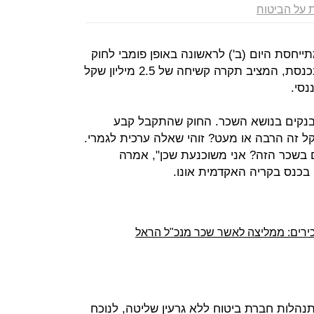
על הביטוח
יחסת היום (ב') לראשונה באופן פומבי לחוק
שכר הבכירים שאושר לפני שבועיים בכנסת, המציב תקרה קשיחה של 2.5 מיליון שקל
סי.
הבנקים בנושא השכר. החוק שהתקבל קבע
לום. האם 2.5 מיליון שקל זה הרבה או מעט? זוהי שאלה ערכית לגמרי.
 בשכר הזה? אני משוכנעת שכן", אמרה
כנס בקריה האקדמית אונו.
ירים: ממליצה לאשר שכר מנכ"ל הראל
הלות חברת ביטוח ללא גרעין שליטה, לנוכח