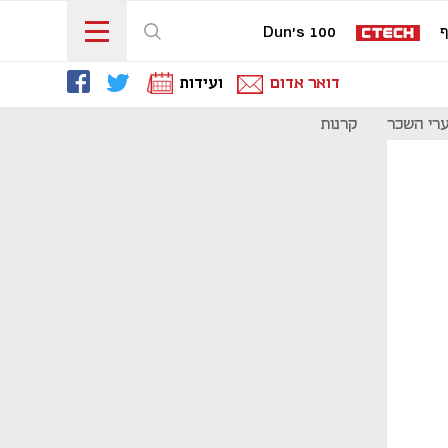
ף
Dun's 100
דואר אדום
ועידות
רי השכר
קרנות