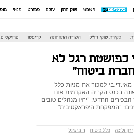
משפט
שוק ההון
עולם
ספורט
פנאי
מוס
ת
סקירת שוקי חו"ל
השורה התחתונה
קריפטו
פרויקט פע
בי כפושטת רגל לא
חברת ביטוח"
אי.די.בי למכור את מניות כלל
ונה בכנס הקריה האקדמית אונו
בכירים החדש: "יהיו מנהלים טובים
ים: "המפקחת היפראקטיבית"
ירון זליכה
כלל ביטוח
רובי גינל