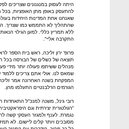
היתה לעסוק במנגנונים שצריכים לפק
להתעסק באופן מתן האופציות, בכל 
שאנחנו אחת המדינות היחידות בעול
שהתהליך לא התממש כמו שצריך. הע
ללא תמריץ כללי. למען הגילוי הנאו
התקרבה אליי".
פרופ' ירון זליכה, ראש בית הספר לרא
תוצאה של כשלים של הבורסה בכל הנו
מנהלים ששיתפו פעולה יותר מידי פ
שמאס לנו. אולי אתם צריכים ללמוד ש
המפקחת בשנה האחרונה אמר זליכה כי
הגורמים הרלבנטיים התעלמו מהן.
רובי גינל, משנה למנכ"ל התאחדות הת
"רגולטורית יצירתית וגם היפראקטיבית"
נגמרת. לענף ולמגזר העסקי קשה להכ
מסובכים ויותר קלים ליישום. לא תמי
כל כך מהיר. הידברות עם המגזר העסק