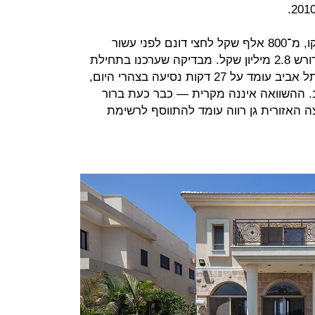
מאותה העת מחירי הקרקע הלכו ונסקו, מ־800 אלף שקל לחצי דונם לפני עשור
לכ־2.5 מיליון שקל כיום, ויש גם מי שדורש 2.8 מיליון שקל. מבדיקה שערכנו בתחילת
יולי עולה שזמן הנסיעה מאירוס ללב תל אביב עומד על 27 דקות נסיעה בצהרי היום,
. ההשוואה איננה מקרית — כבר כעת ברור
האזורית גן רווה עומד להתווסף לרשימת