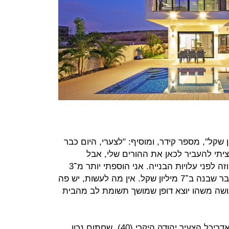
רכשתי פה קרקע בכ־2 מיליון שקל", מספר קידר, ומוסיף: "לצערי, היום כבר
ציתי להעביר לכאן את ההורים שלי, אבל
הקרקעות נמכרות ב־2.5 מיליון שקל. וזה לפני עלויות הבנייה. אני הוספתי יותר מ־3
מיליון שקל עבור הבנייה, ויש לי כאן חבר שבנה ב־7 מיליון שקל. אין מה לעשות, יש פה
ושה משהו יוצא דופן שמושך תשומת לב מהבית
מהתחרות הסמויה מרוויח בן היתר האדריכל הצעיר יהודה היקרי (40), שחתום נכון