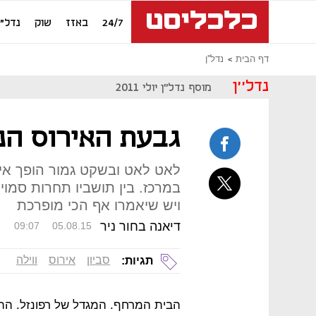
24/7
באזז
שוק
נדל"ן
דף הבית
נדל''ן
נדל''ן
מוסף נדל"ן יולי 2011
גבעת האירוס הנ
לאט לאט ובשקט גמור הופך אירו
במרכז. בין תושביו תחרות סמוי
ויש שיאמרו אף הכי מופרכת
דיאנה בחור ניר
09:07
05.08.15
סביון
אירוס
ווילה
תגיות:
הבית המרחף. המגדל של רפונזל. ההי