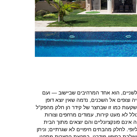
קידר (37), נשוי ואב לשניים, הוא אחד המרהיבים שביישוב — ועם
וצופים אל השכנים, נדמה שאין יוצא דופן
מושקעות כמו זו שבחצר של קידר הן חלק מהפק"ל
ולל לא מעט קירות, עמודים מרחפים וצורות
ה אינם פונקציונליים והם יוצאים מתוך הבית
ליופי. לחלק מהבתים חיפויים לא שגרתיים; וניתן
ולבת בחיפוי מודרני. במקצת החצרות מתקני