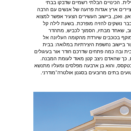
ית. הכינויים הבלתי רשמיים שדבקו בבתי
ציירים ארץ אגדות פרועה של אנשים עם הרבה
און. ואכן, ביישוב העשירים הצעיר אפשר למצוא
בר נושקים להזיה מופרכת. בשעת לילה קל
לזהות את היישוב, שאחד מבתיו, הסמוך לכביש, מתהדר
וקף בכוכבים שיורדת מהקומה העליונה אל
ר ביישוב נחשפת היצירתיות במלואה: בבית
בית ובה כמה פתחים שדרכם חודר אור בעיגולים
, כך שהאדם ניצב קטן מאוד לעומת המבנה.
טקסס, והוא בן ארבעה מפלסים ומעליו מתנשא
ועים בתים מרובעים בסגנון אולטרה־מודרני.