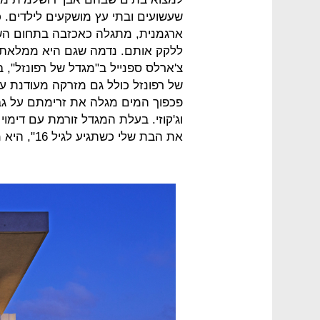
שעשועים ובתי עץ מושקעים לילדים. כ
ארגמנית, מתגלה כאכזבה בתחום הש
ללקק אותם. נדמה שגם היא ממלאת בע
צ'ארלס ספנייל ב"מגדל של רפונזל", 
של רפונזל כולל גם מזרקה מעודנת על
פכפוך המים מגלה את זרימתם על גבי
וג'קוזי. בעלת המגדל זורמת עם דימו
את הבת שלי כשתגיע לגיל 16", היא מגחכת.