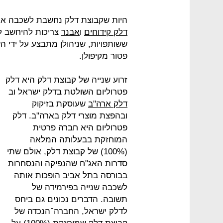
היות שקבוצת דלק נחשבת לשכבה אח
דלק קידוחים
ו
אבנר
צריכות להיחשב לש
ששותפויות, שניהולן מתבצע על ידי ה
פטור מקיפולן.
זרוע שנייה של קבוצת דלק היא דלק
פטרוליום השולטת בדלק ישראל וב
דלק ארה"ב
שעוסקת בזיקוק
ובהפצת מוצרי דלק בארה"ב. דלק
פטרוליום היא חברה פרטית
המוחזקת בבעלותה המלאה
(100%) של קבוצת דלק, אולם שתי
סדרות האג"ח שהנפיקה והנסחרות
בבורסה בתל אביב הופכות אותה
לשכבה שנייה בפירמידה של
תשובה. הדברים נכונים גם ביחס
לדלק ישראל, החברה־הנכדה של