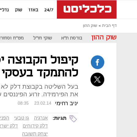
24/7
באזז
שוק
נדל"ן
דף הבית
שוק ההון
שוק ההון
בורסת ת"א
שוקי חו"ל
מט"ח וסחורו
קיפול הקבוצה י
להתמקד בעסקי ה
בעל השליטה בקבוצת דלק לא י
את הפירמידה. זרוע הפיננסים 
יניב רחימי
08:35
23.02.14
אנרגיה
גז טבעי
הפני
תגיות:
דלק קידוחים
דלק ישרא
יצחק תשובה