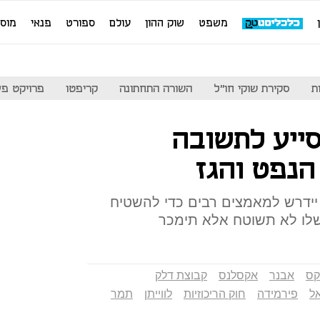
משפט
שוק ההון
עולם
ספורט
פנאי
מוס
ת
סקירת שוקי חו"ל
השורה התחתונה
קריפטו
פרויקט פע
סייע לתשובה
נפט והגז
ידרש למאמצים רבים כדי להשטיח
שלו לא תשוטח אלא תימכר
קס
אבנר
אקסלנס
קבוצת דלק
ל
פירמידה
חוק הריכוזיות
לווייתן
תמר