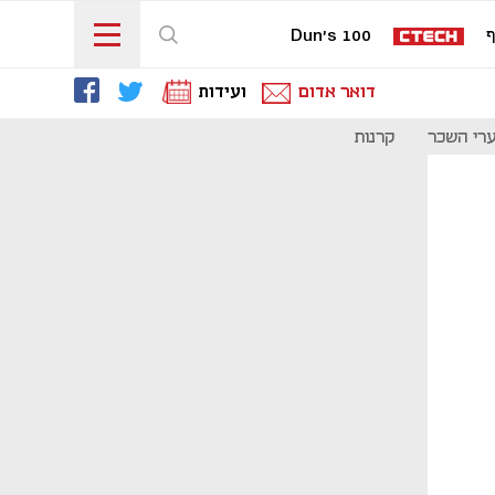
ף
Dun's 100
דואר אדום
ועידות
רי השכר
קרנות