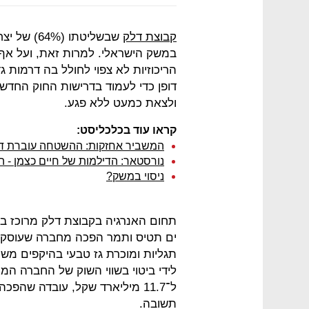
קבוצת דלק
שבשליטתו 
במשק הישראלי. למרות זאת, ועל אף 
הריכוזיות לא צפוי לחולל בה דרמות גד
דופן כדי לעמוד בדרישות החוק החד
ולצאת כמעט ללא פגע.
קראו עוד בכלכליסט:
המשביר אחזקות: ההשטחה עוברת דר
נורסטאר: הדילמות של חיים כצמן - 
ניסוי במשק?
תחום האנרגיה בקבוצת דלק מרוכז בח
ים תטיס ותמר הפכה מחברה שעוסקת
תגליות ומוכרת גז טבעי בהיקפים משמ
לידי ביטוי בשווי השוק של החברה המח
ל־11.7 מיליארד שקל, עובדה שה
תשובה.