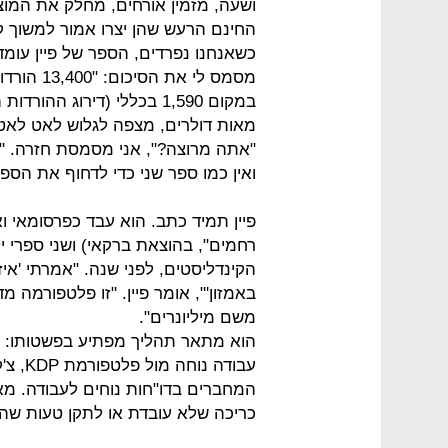
ושעה, מזמין אורחים, מחלק את המוצ
החינם הרעש שהן יצרו אמור למשוך קו
מסמס לי א
במקום 1,590 בכללי (דירוג ה
מאות דולרים, מצפה לגלוש לאט לאט 
"אתה מרוצה?", אני מסמסת חזרה. "וד
ואין כמו ספר שני כדי לדחוף את הספר
פיין תמיד כתב. הוא עבד כפרסומאי וא
רחמים", בהוצאת ברקאי) ושני ספרי יל
הקינדליסטים, לפני שנה. "אמרתי 'איז
באמזון'", אומר פיין. "זו פלטפורמה 
משם מיליונרים".
הוא מתאר תהליך מפתיע בפשטותו: 
עבודה 
המחברים בדו"חות נוחים לעבודה. מא
כריכה שלא עובדת או לתקן טעות ש