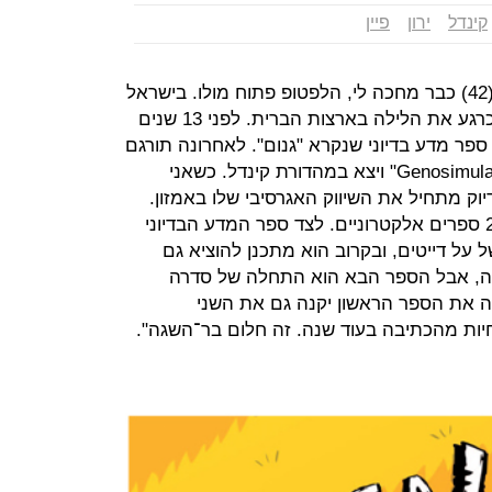
קינדל
ירון
פיין
כשאני מגיעה לפגישה שלנו לירון פיין (42) כבר מחכה לי, הלפטופ פתוח מולו. בישראל
השעה עשר וחצי בבוקר, אבל פיין חי כרגע את הלילה בארצות הברית. לפני 13 שנים
פר מדע בדיוני שנקרא "גנום". לאחרונה תורגם
הספר לאנגלית, קיבל את השם "Genosimulation" ויצא במהדורת קינדל. כשאני
דיוק מתחיל את השיווק האגרסיבי שלו באמזון.
פיין כבר מיומן: הוא מוכר באמזון כ־20 ספרים אלקטרוניים. לצד ספר המדע הבדיוני
על דייטים, ובקרוב הוא מתכנן להוציא גם
 מזה, אבל הספר הבא הוא התחלה של סדרה
נה את הספר הראשון יקנה גם את השני
חיות מהכתיבה בעוד שנה. זה חלום בר־השגה".