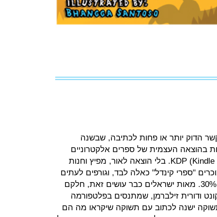
שר הדוק יותר או פחות לכתיבה, שבשנה
ות בהוצאה העצמית של ספרים אלקטרוניים
באמזון, שנקראת KDP (Kindle Direct Publishing). בלי הוצאה לאור, מפיץ וחנות
וכרים "ספרי קינדל" כאלה לבד, וגורפים לעתים
70% מהתמלוגים בעוד אמזון לוקחת 30%. מאות ישראלים כבר עושים זאת, חלקם
ז'קונט ודורית זילברמן, שמתנסים בפלטפורמה
תשוקה ישנה לכתוב עם תשוקה שיקראו מה הם