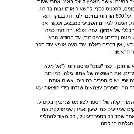
ר בחינם ועושה מאמץ לייצר באזז. אחרי שעות
נים, להכניס כסף ולהשאיר אותו גבוה בדירוג.
כשאנחנו נפרדים, הספר של פיין עומד על 800 הורדות בחינם. למחרת בבוקר הוא
ת הסיכום: "13,400 הורדות, הגעתי למקום השביעי במבצע, ועכשיו אני
הורדות הכללי של אמזון), שזה נפלא. הרווחתי כמה
מטה (בדירוג ובמכירות) עד החודש הבא".
אי, אין דברים כאלה. עוד מעט אוציא עוד ספר,
 הראשון".
יש תוכן, ולצד "גנום" פרסם רומן ("אל מלא
דים. את האופציה של אמזון גילה, כמו רוב
ה יופי, יש לי ספרים כתובים, אשים אותם
מדהימה. סופרים עצמאים שנדחו בידי הוצאות יצאו
המרה קלה של הספר לפורמט שנתמך בקינדל,
נוחה מול פלטפורמת KDP, צ'קים שמגיעים כמו שעון ואמזון שמתדלקת את
חר שמדובר בספר דיגיטלי, קל מאוד להחליף
התגלתה בטקסט.