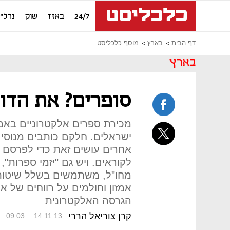
24/7
באזז
שוק
נדל"ן
דף הבית
בארץ
מוסף כלכליסט
בארץ
סופרים? את הדו
מכירת ספרים אלקטרוניים באמ
ישראלים. חלקם כותבים מנוסי
אחרים עושים זאת כדי לפרסם ס
לקוראים. ויש גם "יזמי ספרות",
מחו"ל, משתמשים בשלל שיטות 
אמזון וחולמים על רווחים של א
הגרסה האלקטרונית
קרן צוריאל הררי
09:03
14.11.13